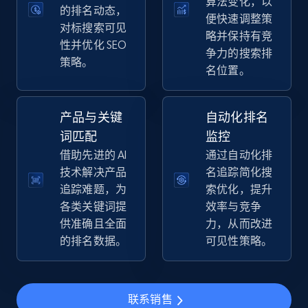
算法变化，以
price, Final price, Discount percent, and more.
的排名动态，
便快速调整策
对标搜索可见
略并保持有竞
性并优化 SEO
5.4K+
667+
立即开始
争力的搜索排
策略。
名位置。
Amazon sellers info
产品与关键
自动化排名
Seller id, URL, Seller name, Description, Detailed
词匹配
监控
info, Stars, Feedbacks, Return policy, and more.
借助先进的 AI
通过自动化排
技术解决产品
名追踪简化搜
2.5K+
378+
立即开始
追踪难题，为
索优化，提升
各类关键词提
效率与竞争
供准确且全面
力，从而改进
的排名数据。
可见性策略。
eBay
URL, Product id, Title, Seller name, Seller rating,
Seller reviews, Breadcrumbs, Root category, and
联系销售
more.