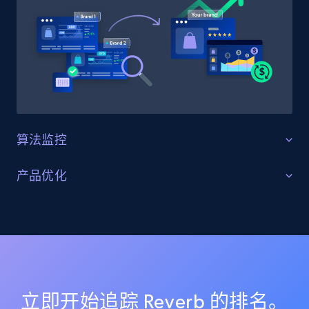
URL, Domain, Country code, Model number,
Sku, Product id, Product name, Manufacturer,
and more.
2.1K+
353+
立即开始
算法监控
Home Depot US - Discovery products by
specific category URL
针对算法变化进行优化
产品优化
URL, Domain, Country code, Model number,
追踪目标类目与关键词的搜索算法更新，判断市场变
Sku, Product id, Product name, Manufacturer,
关键词与列表优化
化。分析有效的排名打法与新兴趋势，在竞争激烈的平
and more.
台中提升可见性。
通过在多个渠道针对目标关键词优化商品列表来解决挑
战。借助 AI 模型精准追踪排名、变体与搜索位置，确保
2.1K+
353+
立即开始
各平台的可见性数据一致且准确。
立即开始追踪 Reverb 的排名。