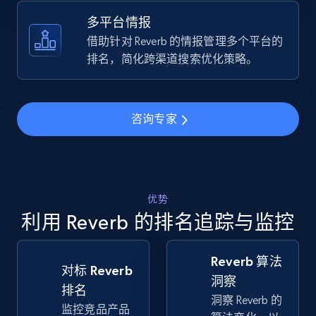
URL, Title, Available, Description, Currency, Initial
price, Final price, Discount percent, and more.
多平台情报
借助针对 Reverb 的情报管理多个平台的
5.4K+
667+
立即开始
排名，简化跨渠道搜索优化策略。
咨询专家
TikTok Shop - Collect TikTok shop products
by keywords search
URL, Title, Available, Description, Currency, Initial
price, Final price, Discount percent, and more.
优势
利用 Reverb 的排名追踪与监控
5.4K+
667+
立即开始
Reverb 算法
对标 Reverb
洞察
TikTok Shop - discover records by shop url
排名
洞察 Reverb 的
监控竞品产品
URL, Title, Available, Description, Currency, Initial