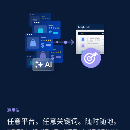
Home Depot US - Discover products by
specified URL
URL, Domain, Country code, Model number,
Sku, Product id, Product name, Manufacturer,
and more.
2.1K+
355+
立即开始
Home Depot US - Discover products by
specified UPC
URL, Domain, Country code, Model number,
Sku, Product id, Product name, Manufacturer,
and more.
通用性
任意平台。任意关键词。随时随地。
2.1K+
355+
立即开始