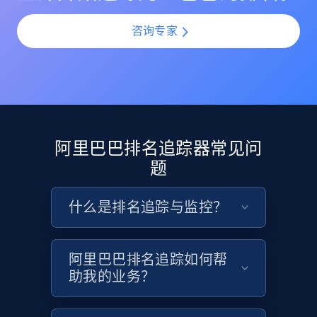
Etsy
咨询专家
URL, Product id, Listing inventory id, Title, Rating,
Reviews count shop, Reviews count item, Initial
price, and more.
1.9K+
323+
立即开始
阿里巴巴排名追踪器常见问
题
Etsy - Collect data on products using
specified keywords
什么是排名追踪与监控？
URL, Product id, Listing inventory id, Title, Rating,
Reviews count shop, Reviews count item, Initial
price, and more.
阿里巴巴排名追踪如何帮
助我的业务？
1.9K+
323+
立即开始