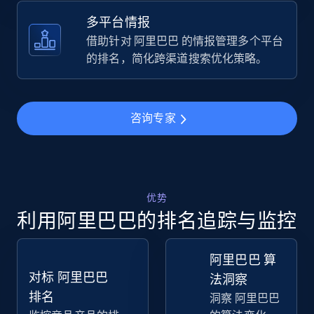
URL, Title, Available, Description, Currency, Initial
price, Final price, Discount percent, and more.
多平台情报
借助针对 阿里巴巴 的情报管理多个平台
5.4K+
669+
立即开始
的排名，简化跨渠道搜索优化策略。
咨询专家
TikTok Shop - Collect TikTok shop products
by keywords search
URL, Title, Available, Description, Currency, Initial
price, Final price, Discount percent, and more.
优势
利用阿里巴巴的排名追踪与监控
5.4K+
669+
立即开始
阿里巴巴 算
对标 阿里巴巴
法洞察
TikTok Shop - discover records by shop url
排名
洞察 阿里巴巴
URL, Title, Available, Description, Currency, Initial