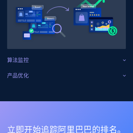
Title, Seller name, Brand, Description, Initial
price, Currency, Availability, Reviews count, and
more.
2.1K+
375+
立即开始
算法监控
Amazon products global dataset - Collect
products from Brands URLs
针对算法变化进行优化
产品优化
Title, Seller name, Brand, Description, Initial
追踪目标类目与关键词的搜索算法更新，判断市场变
price, Currency, Availability, Reviews count, and
关键词与列表优化
化。分析有效的排名打法与新兴趋势，在竞争激烈的平
more.
台中提升可见性。
通过在多个渠道针对目标关键词优化商品列表来解决挑
战。借助 AI 模型精准追踪排名、变体与搜索位置，确保
2.1K+
375+
立即开始
各平台的可见性数据一致且准确。
立即开始追踪阿里巴巴的排名。