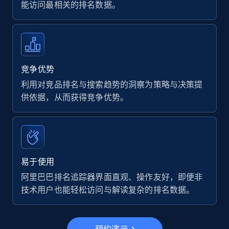
能访问最相关的排名数据。
7.4K+
872+
立即开始
Walmart - products
竞争优势
URL, Final price, Sku, Currency, Gtin,
利用对竞品排名与搜索趋势的洞察为策略与决策提
Specifications, Image urls, Top reviews, and
供依据，从而获得竞争优势。
more.
5.6K+
878+
立即开始
易于使用
阿里巴巴排名追踪器界面直观、操作友好，即便非
Walmart - products - Find new products by
技术用户也能轻松访问与解读复杂的排名数据。
using specific category URL
URL, Final price, Sku, Currency, Gtin,
Specifications, Image urls, Top reviews, and