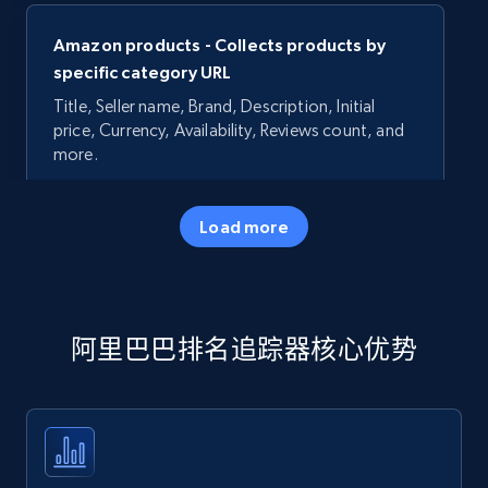
Amazon products - Collects products by
specific category URL
Title, Seller name, Brand, Description, Initial
price, Currency, Availability, Reviews count, and
more.
35.3K+
5.7K+
立即开始
Load more
Amazon products - Collects products by
阿里巴巴排名追踪器核心优势
specific keywords
Title, Seller name, Brand, Description, Initial
price, Currency, Availability, Reviews count, and
more.