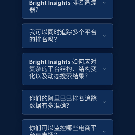
Bright Insights 排名追踪
器？
Target
URL, Product id, Title, Product description,
Rating, Reviews count, Initial price, Discount,
我可以同时追踪多个平台
and more.
的排名吗？
1.3K+
176+
立即开始
Bright Insights 如何应对
复杂的平台结构、结构变
化以及动态搜索结果？
Target - Gather data on products using
specified keywords
URL, Product id, Title, Product description,
你们的阿里巴巴排名追踪
Rating, Reviews count, Initial price, Discount,
数据有多准确？
and more.
1.3K+
176+
立即开始
你们可以监控哪些电商平