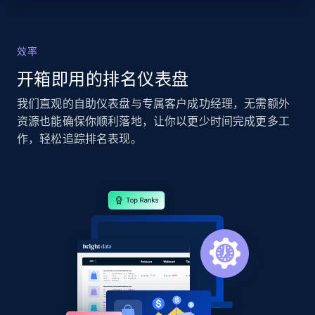
Seller reviews, Breadcrumbs, Root category, and
more.
效率
2.5K+
359+
立即开始
开箱即用的排名仪表盘
我们直观的自助仪表盘与专属客户成功经理，无需额外
资源也能确保你顺利落地，让你以更少时间完成更多工
eBay - Collect records by category
作，轻松追踪排名表现。
URL, Product id, Title, Seller name, Seller rating,
Seller reviews, Breadcrumbs, Root category, and
more.
2.5K+
359+
立即开始
Google Shopping
URL, Product id, Title, Product description,