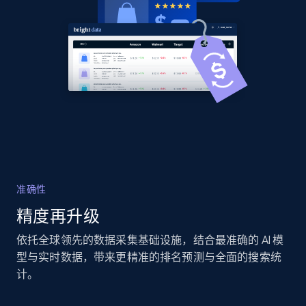
URL, Domain, Country code, Model number,
Sku, Product id, Product name, Manufacturer,
and more.
2.1K+
355+
立即开始
Home Depot US - Gather data on products
using specified keywords
URL, Domain, Country code, Model number,
准确性
Sku, Product id, Product name, Manufacturer,
精度再升级
and more.
依托全球领先的数据采集基础设施，结合最准确的 AI 模
2.1K+
355+
立即开始
型与实时数据，带来更精准的排名预测与全面的搜索统
计。