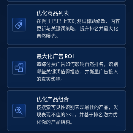
URL, Final price, Sku, Currency, Gtin,
Specifications, Image urls, Top reviews, and
优化商品列表
more.
在 阿里巴巴 上实时测试标题修改、内容
更新与关键词策略，提升排名并最大化
5.6K+
878+
立即开始
自然曝光。
最大化广告 ROI
TikTok Shop
追踪付费广告如何影响自然排名，识别
哪些关键词值得投放，并衡量广告投入
URL, Title, Available, Description, Currency, Initial
的真实影响。
price, Final price, Discount percent, and more.
5.4K+
669+
立即开始
优化产品组合
按搜索可见性识别表现最佳的产品，发
现表现不佳的 SKU，并基于排名潜力优
化你的产品结构。
TikTok Shop - category