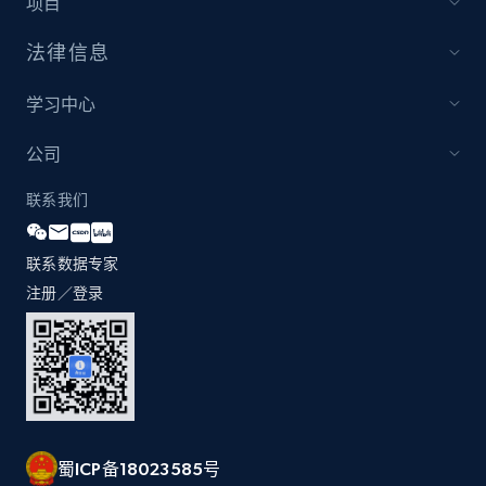
项目
1.3K+
176+
立即开始
法律信息
学习中心
Zara - Products
Category id, Product id, Product name, Price,
公司
Currency, Colour code, Colour, Description, and
more.
联系我们
1.2K+
208+
立即开始
联系数据专家
注册／登录
Zara - Products - discovery by category url
Category id, Product id, Product name, Price,
Currency, Colour code, Colour, Description, and
more.
蜀ICP备18023585号