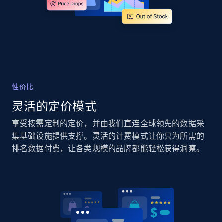
Rating, Reviews count, Images, Variations, and
more.
2.4K+
202+
立即开始
性价比
Google Shopping - collects products from
灵活的定价模式
web using keywords
URL, Product id, Title, Product description,
享受按需定制的定价，并由我们直连全球领先的数据采
Rating, Reviews count, Images, Variations, and
集基础设施提供支撑。灵活的计费模式让你只为所需的
more.
排名数据付费，让各类规模的品牌都能轻松获得洞察。
2.4K+
202+
立即开始
Home Depot US