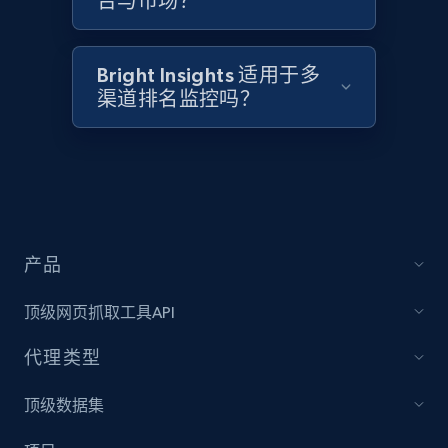
台与市场？
Target - Discover products by category url
Bright Insights 适用于多
渠道排名监控吗？
URL, Product id, Title, Product description,
Rating, Reviews count, Initial price, Discount,
and more.
1.3K+
176+
立即开始
产品
Target - Discover products by specified
顶级网页抓取工具API
UPC
URL, Product id, Title, Product description,
代理类型
Rating, Reviews count, Initial price, Discount,
and more.
顶级数据集