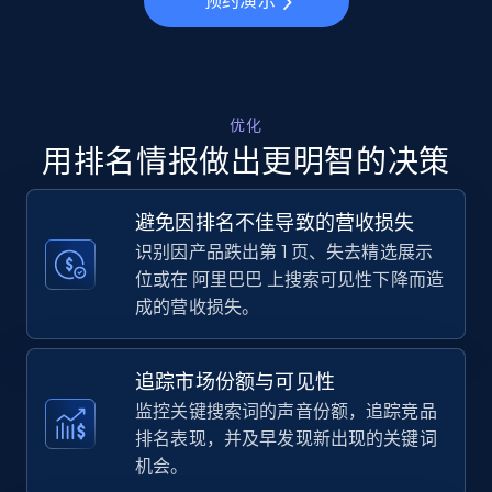
预约演示
more.
5.6K+
878+
立即开始
优化
用排名情报做出更明智的决策
Walmart - products - Collects products by
specific keywords
避免因排名不佳导致的营收损失
URL, Final price, Sku, Currency, Gtin,
识别因产品跌出第 1 页、失去精选展示
Specifications, Image urls, Top reviews, and
位或在 阿里巴巴 上搜索可见性下降而造
more.
成的营收损失。
5.6K+
878+
立即开始
追踪市场份额与可见性
监控关键搜索词的声音份额，追踪竞品
排名表现，并及早发现新出现的关键词
Walmart - products - Discover products by
机会。
using sku numbers