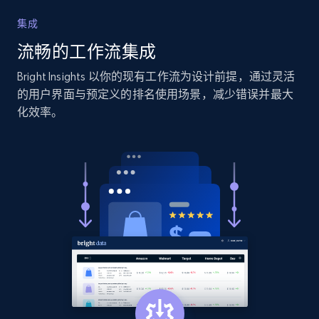
2.1K+
375+
立即开始
集成
流畅的工作流集成
Bright Insights 以你的现有工作流为设计前提，通过灵活
Amazon products global dataset - Collects
的用户界面与预定义的排名使用场景，减少错误并最大
products by specific category URL
化效率。
Title, Seller name, Brand, Description, Initial
price, Currency, Availability, Reviews count, and
more.
2.1K+
375+
立即开始
Amazon products global dataset -
Collecting products by keyword search
Title, Seller name, Brand, Description, Initial
price, Currency, Availability, Reviews count, and