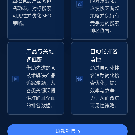
监控竞品产品的排
的算法变化，
price, Final price, Discount percent, and more.
名动态，对标搜索
以便快速调整
可见性并优化 SEO
策略并保持有
5.4K+
669+
立即开始
策略。
竞争力的搜索
排名位置。
Amazon sellers info
产品与关键
自动化排名
Seller id, URL, Seller name, Description, Detailed
词匹配
监控
info, Stars, Feedbacks, Return policy, and more.
借助先进的 AI
通过自动化排
技术解决产品
名追踪简化搜
2.5K+
378+
立即开始
追踪难题，为
索优化，提升
各类关键词提
效率与竞争
供准确且全面
力，从而改进
的排名数据。
可见性策略。
eBay
URL, Product id, Title, Seller name, Seller rating,
Seller reviews, Breadcrumbs, Root category, and
联系销售
more.