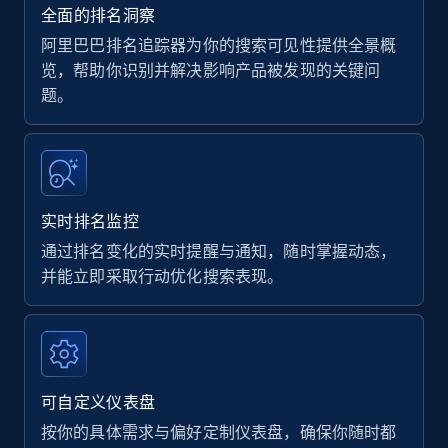
35.3K+
5.7K+
立即开始
全面的排名洞察
阿里巴巴排名追踪器为你的搜索可见性提供全景概
览，帮助你识别并解决影响产品被发现的关键问
题。
Amazon products - find products by using
upc numbers
Title, Seller name, Brand, Description, Initial
price, Currency, Availability, Reviews count, and
more.
实时排名监控
通过排名变化的实时提醒与通知，随时掌握动态，
35.3K+
5.7K+
立即开始
并能立即采取行动优化搜索表现。
Amazon Reviews
URL, Product name, Product rating, Product
可自定义仪表盘
rating object, Product rating max, Rating,
Author name, Asin, and more.
按你的具体需求与偏好定制仪表盘，确保你随时都