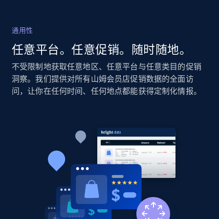
Home Depot US - Discovery products by
通用性
specific category URL
任意平台。任意促销。随时随地。
URL, Domain, Country code, Model number,
Sku, Product id, Product name, Manufacturer,
不受限制地获取任意地区、任意平台与任意类目的促销
and more.
洞察。我们提供对所有山姆会员店促销数据的全面访
问，让你在任何时间、任何地点都能获得定制化情报。
2.1K+
355+
立即开始
Amazon products global dataset
Title, Seller name, Brand, Description, Initial
price, Currency, Availability, Reviews count, and
more.
2.1K+
375+
立即开始