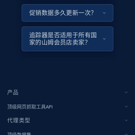
Target - Discover products by category url
促销数据多久更新一次？
URL, Product id, Title, Product description,
Rating, Reviews count, Initial price, Discount,
追踪器是否适用于所有国
and more.
家的山姆会员店卖家？
1.3K+
175+
立即开始
Target - Discover products by specified
UPC
产品
URL, Product id, Title, Product description,
Rating, Reviews count, Initial price, Discount,
顶级网页抓取工具API
and more.
代理类型
1.3K+
175+
立即开始
顶级数据集