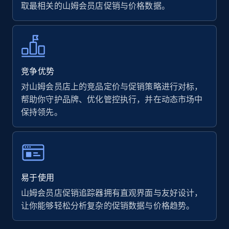
7.4K+
870+
立即开始
取最相关的山姆会员店促销与价格数据。
Walmart - products
URL, Final price, Sku, Currency, Gtin,
竞争优势
Specifications, Image urls, Top reviews, and
对山姆会员店上的竞品定价与促销策略进行对标，
more.
帮助你守护品牌、优化管控执行，并在动态市场中
保持领先。
5.6K+
875+
立即开始
Walmart - products - Find new products by
易于使用
using specific category URL
山姆会员店促销追踪器拥有直观界面与友好设计，
URL, Final price, Sku, Currency, Gtin,
让你能够轻松分析复杂的促销数据与价格趋势。
Specifications, Image urls, Top reviews, and
more.