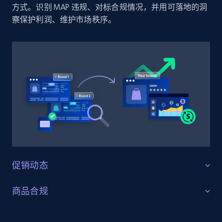
方式。识别 MAP 违规、对标合规情况，并用可落地的洞
price, Currency, Availability, Reviews count, and
察保护利润、维护市场秩序。
more.
2.1K+
375+
立即开始
Amazon products global dataset - Collect
products from Brands URLs
Title, Seller name, Brand, Description, Initial
price, Currency, Availability, Reviews count, and
more.
促销动态
2.1K+
375+
立即开始
守护促销合规与一致性
商品合规
监控 山姆会员店 上的促销活动，确保所有折扣与活动即
精准的 SKU 与变体合规
Etsy