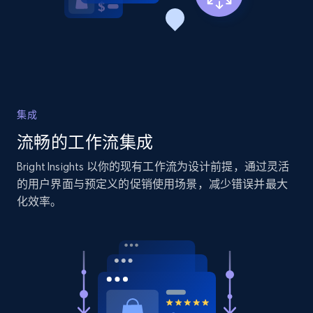
Amazon products global dataset - Collects
products by specific category URL
Title, Seller name, Brand, Description, Initial
price, Currency, Availability, Reviews count, and
集成
more.
流畅的工作流集成
2.1K+
375+
立即开始
Bright Insights 以你的现有工作流为设计前提，通过灵活
的用户界面与预定义的促销使用场景，减少错误并最大
化效率。
Amazon products global dataset -
Collecting products by keyword search
Title, Seller name, Brand, Description, Initial
price, Currency, Availability, Reviews count, and
more.