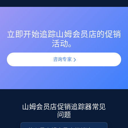
使在大促期间也保持 MAP 合规。实时发现未经授权的降
价，防止在高流量促销中品牌价值被侵蚀。
URL, Product id, Listing inventory id, Title, Rating,
使用 AI 驱动的匹配能力，对齐 山姆会员店 各渠道的 SKU
Reviews count shop, Reviews count item, Initial
与商品变体。通过解决目录复杂性，对每个产品版本执
price, and more.
行 MAP 管控，实现一致监控并加速违规发现。
立即开始追踪山姆会员店的促销
1.9K+
323+
立即开始
活动。
咨询专家
Etsy - Collect data on products using
specified keywords
URL, Product id, Listing inventory id, Title, Rating,
Reviews count shop, Reviews count item, Initial
price, and more.
山姆会员店促销追踪器常见
1.9K+
323+
立即开始
问题