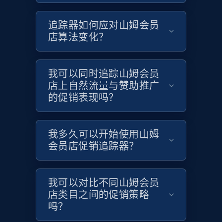
Target
URL, Product id, Title, Product description,
追踪器如何应对山姆会员
Rating, Reviews count, Initial price, Discount,
店算法变化？
and more.
1.3K+
175+
立即开始
我可以同时追踪山姆会员
店上自然流量与赞助推广
的促销表现吗？
Target - Gather data on products using
specified keywords
我多久可以开始使用山姆
URL, Product id, Title, Product description,
会员店促销追踪器？
Rating, Reviews count, Initial price, Discount,
and more.
我可以对比不同山姆会员
店类目之间的促销策略
1.3K+
175+
立即开始
吗？