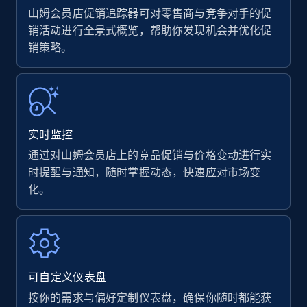
山姆会员店促销追踪器可对零售商与竞争对手的促
销活动进行全景式概览，帮助你发现机会并优化促
销策略。
Amazon products - find products by using
upc numbers
Title, Seller name, Brand, Description, Initial
price, Currency, Availability, Reviews count, and
more.
实时监控
35.3K+
5.7K+
立即开始
通过对山姆会员店上的竞品促销与价格变动进行实
时提醒与通知，随时掌握动态，快速应对市场变
化。
Amazon Reviews
URL, Product name, Product rating, Product
rating object, Product rating max, Rating,
Author name, Asin, and more.
可自定义仪表盘
按你的需求与偏好定制仪表盘，确保你随时都能获