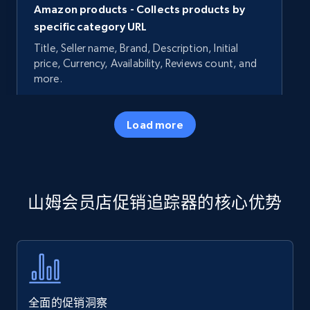
Amazon products - Collects products by
specific category URL
Title, Seller name, Brand, Description, Initial
price, Currency, Availability, Reviews count, and
more.
35.3K+
5.7K+
立即开始
Load more
Amazon products - Collects products by
山姆会员店促销追踪器的核心优势
specific keywords
Title, Seller name, Brand, Description, Initial
price, Currency, Availability, Reviews count, and
more.
35.3K+
5.7K+
立即开始
全面的促销洞察