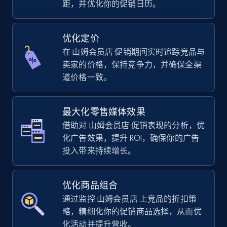
距，并优化你的促销日历。
Specifications, Image urls, Top reviews, and
more.
优化定价
5.6K+
875+
立即开始
在 山姆会员店 促销期间实时追踪竞品与
卖家的价格，保持竞争力，并确保全渠
道价格一致。
TikTok Shop
URL, Title, Available, Description, Currency, Initial
最大化零售媒体效果
price, Final price, Discount percent, and more.
借助对 山姆会员店 促销表现的分析，优
化广告效果，提升 ROI，确保你的广告
5.4K+
668+
立即开始
投入带来持续增长。
优化商品组合
TikTok Shop - category
通过监控 山姆会员店 上竞品的折扣策
略，精细化你的促销商品选择，从而优
URL, Title, Available, Description, Currency, Initial
化活动并提升营收。
price, Final price, Discount percent, and more.