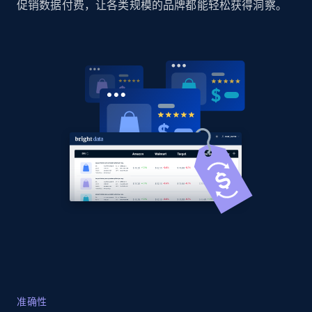
促销数据付费，让各类规模的品牌都能轻松获得洞察。
Sku, Product id, Product name, Manufacturer,
and more.
2.1K+
355+
立即开始
Home Depot US - Gather data on products
using specified keywords
URL, Domain, Country code, Model number,
Sku, Product id, Product name, Manufacturer,
and more.
2.1K+
355+
立即开始
准确性
Home Depot US - Discover products by