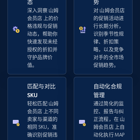
态
势
深入洞察 山姆
对 山姆会员店
5.4K+
668+
立即开始
会员店 上的价
的促销活动进
格违规与促销
行长期分析，
动态，帮助你
识别季节性规
快速发现未经
律、折扣策
Amazon sellers info
授权的折扣并
略，以及竞争
Seller id, URL, Seller name, Description, Detailed
守护品牌价
对手的全市场
info, Stars, Feedbacks, Return policy, and more.
值。
促销趋势。
2.5K+
378+
立即开始
匹配与对比
自动化合规
SKU
管理
轻松匹配 山姆
通过简化的监
eBay
会员店 上不同
控、报告与纠
URL, Product id, Title, Seller name, Seller rating,
卖家与渠道的
正流程，在 山
Seller reviews, Breadcrumbs, Root category, and
相同 SKU，准
姆会员店 上自
more.
确识别促销违
动化执行 MAP