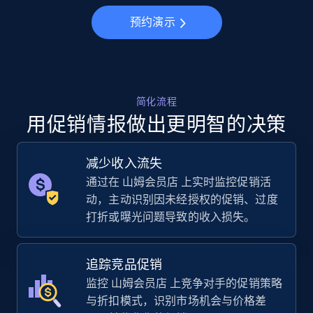
预约演示
5.6K+
875+
立即开始
Walmart - products - Collects products by
简化流程
specific keywords
用促销情报做出更明智的决策
URL, Final price, Sku, Currency, Gtin,
Specifications, Image urls, Top reviews, and
more.
减少收入流失
通过在 山姆会员店 上实时监控促销活
动，主动识别因未经授权的促销、过度
5.6K+
875+
立即开始
打折或曝光问题导致的收入损失。
追踪竞品促销
Walmart - products - Discover products by
监控 山姆会员店 上竞争对手的促销策略
using sku numbers
与折扣模式，识别市场机会与价格差
URL, Final price, Sku, Currency, Gtin,