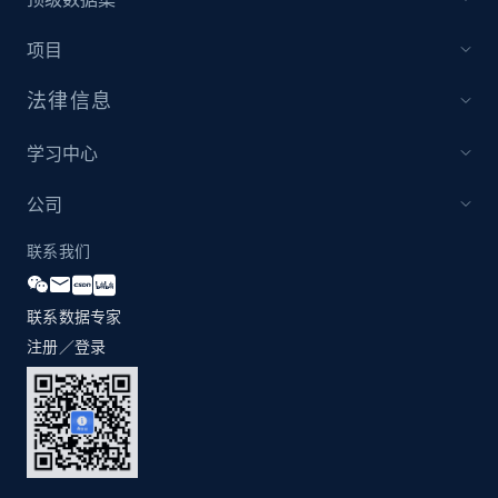
项目
Zara - Products
法律信息
Category id, Product id, Product name, Price,
Currency, Colour code, Colour, Description, and
学习中心
more.
公司
1.2K+
208+
立即开始
联系我们
联系数据专家
Zara - Products - discovery by category url
注册／登录
Category id, Product id, Product name, Price,
Currency, Colour code, Colour, Description, and
more.
1.2K+
208+
立即开始