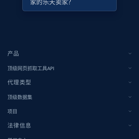
家的乐天卖家？
Target - Discover products by category url
URL, Product id, Title, Product description,
Rating, Reviews count, Initial price, Discount,
and more.
产品
1.3K+
175+
立即开始
顶级网页抓取工具API
代理类型
Target - Discover products by specified
UPC
顶级数据集
URL, Product id, Title, Product description,
Rating, Reviews count, Initial price, Discount,
项目
and more.
法律信息
1.3K+
175+
立即开始