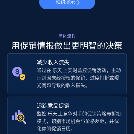
预约演示
5.6K+
875+
立即开始
简化流程
Walmart - products - Collects products by
用促销情报做出更明智的决策
specific keywords
URL, Final price, Sku, Currency, Gtin,
减少收入流失
Specifications, Image urls, Top reviews, and
more.
通过在 乐天 上实时监控促销活动，主动
识别因未经授权的促销、过度打折或曝
光问题导致的收入损失。
5.6K+
875+
立即开始
追踪竞品促销
监控 乐天 上竞争对手的促销策略与折扣
Walmart - products - Discover products by
模式，识别市场机会与价格差距，并优
using sku numbers
化你的促销日历。
URL, Final price, Sku, Currency, Gtin,