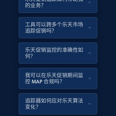
的业务？
Etsy - Collects data from shop's URL
URL, Product id, Listing inventory id, Title, Rating,
Reviews count shop, Reviews count item, Initial
工具可以跨多个乐天市场
price, and more.
追踪促销吗？
1.9K+
323+
立即开始
乐天促销监控的准确性如
何？
Amazon products search
Asin, URL, Name, Sponsored, Initial price, Final
我可以在乐天促销期间监
price, Currency, Sold, and more.
控 MAP 合规吗？
1.6K+
181+
立即开始
追踪器如何应对乐天算法
变化？