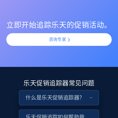
止在高流量促销中品牌价值被侵蚀。
使用 AI 驱动的匹配能力，对齐 乐天 各渠道的 SKU 与商品
URL, Product id, Listing inventory id, Title, Rating,
变体。通过解决目录复杂性，对每个产品版本执行 MAP
Reviews count shop, Reviews count item, Initial
管控，实现一致监控并加速违规发现。
price, and more.
立即开始追踪乐天的促销活动。
1.9K+
323+
立即开始
咨询专家
Etsy - Collect data on products using
specified keywords
URL, Product id, Listing inventory id, Title, Rating,
Reviews count shop, Reviews count item, Initial
乐天促销追踪器常见问题
price, and more.
什么是乐天促销追踪器？
1.9K+
323+
立即开始
乐天促销追踪如何帮助我