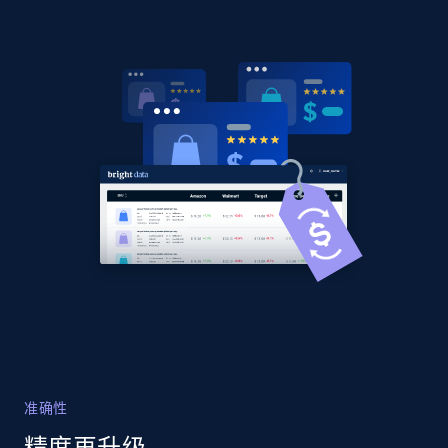
Sku, Product id, Product name, Manufacturer,
and more.
2.1K+
355+
立即开始
Home Depot US - Gather data on products
using specified keywords
URL, Domain, Country code, Model number,
Sku, Product id, Product name, Manufacturer,
and more.
2.1K+
355+
立即开始
准确性
Home Depot US - Discover products by
精度再升级