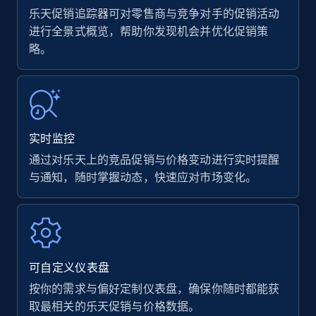
乐天促销追踪器可对零售商与竞争对手的促销活动
进行全景式概览，帮助你发现机会并优化促销策
略。
Amazon products - find products by using
upc numbers
Title, Seller name, Brand, Description, Initial
price, Currency, Availability, Reviews count, and
more.
实时监控
35.3K+
5.7K+
立即开始
通过对乐天上的竞品促销与价格变动进行实时提醒
与通知，随时掌握动态，快速应对市场变化。
Amazon Reviews
URL, Product name, Product rating, Product
rating object, Product rating max, Rating,
可自定义仪表盘
Author name, Asin, and more.
按你的需求与偏好定制仪表盘，确保你随时都能获
取最相关的乐天促销与价格数据。