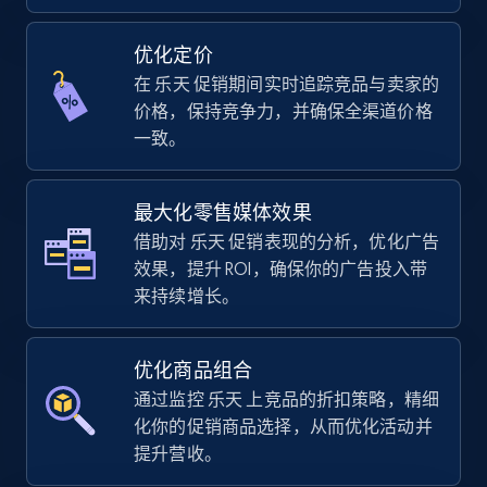
Specifications, Image urls, Top reviews, and
more.
优化定价
在 乐天 促销期间实时追踪竞品与卖家的
5.6K+
875+
立即开始
价格，保持竞争力，并确保全渠道价格
一致。
TikTok Shop
最大化零售媒体效果
URL, Title, Available, Description, Currency, Initial
借助对 乐天 促销表现的分析，优化广告
price, Final price, Discount percent, and more.
效果，提升 ROI，确保你的广告投入带
来持续增长。
5.4K+
668+
立即开始
优化商品组合
通过监控 乐天 上竞品的折扣策略，精细
TikTok Shop - category
化你的促销商品选择，从而优化活动并
提升营收。
URL, Title, Available, Description, Currency, Initial
price, Final price, Discount percent, and more.