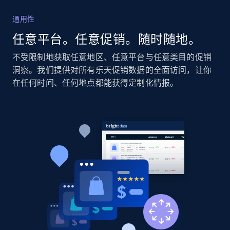
通用性
Home Depot US - Discovery products by
任意平台。任意促销。随时随地。
specific category URL
URL, Domain, Country code, Model number,
不受限制地获取任意地区、任意平台与任意类目的促销
Sku, Product id, Product name, Manufacturer,
洞察。我们提供对所有乐天促销数据的全面访问，让你
and more.
在任何时间、任何地点都能获得定制化情报。
2.1K+
355+
立即开始
Amazon products global dataset
Title, Seller name, Brand, Description, Initial
price, Currency, Availability, Reviews count, and
more.
2.1K+
375+
立即开始