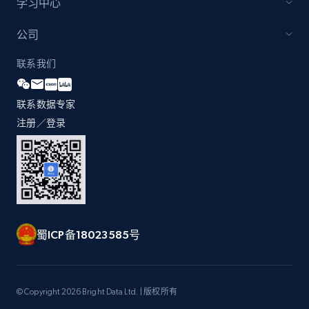
学习中心
公司
Zara - Products
联系我们
Category id, Product id, Product name, Price,
Currency, Colour code, Colour, Description, and
more.
联系数据专家
注册／登录
1.2K+
208+
立即开始
Zara - Products - discovery by category url
Category id, Product id, Product name, Price,
蜀ICP备18023585号
Currency, Colour code, Colour, Description, and
more.
© Copyright 2026 Bright Data Ltd. | 版权所有
1.2K+
208+
立即开始