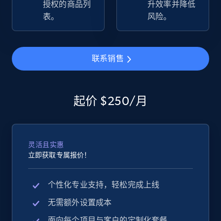
授权的商品列
升效率并降低
2.5K+
359+
立即开始
表。
风险。
联系销售
eBay - Gather data on products using
specified keywords
URL, Product id, Title, Seller name, Seller rating,
Seller reviews, Breadcrumbs, Root category, and
起价 $250/月
more.
2.5K+
359+
立即开始
灵活且实惠
立即获取专属报价！
eBay - Collect products from shops on eBay
个性化专业支持，轻松完成上线
URL, Product id, Title, Seller name, Seller rating,
无需额外设置成本
Seller reviews, Breadcrumbs, Root category, and
面向每个项目与客户的定制化套餐
more.