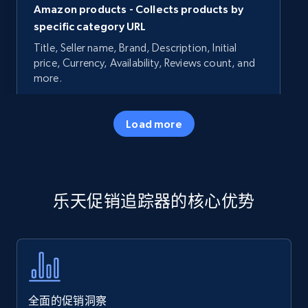
Amazon products - Collects products by
specific category URL
Title, Seller name, Brand, Description, Initial
price, Currency, Availability, Reviews count, and
more.
35.3K+
5.7K+
立即开始
Load more
Amazon products - Collects products by
乐天促销追踪器的核心优势
specific keywords
Title, Seller name, Brand, Description, Initial
price, Currency, Availability, Reviews count, and
more.
35.3K+
5.7K+
立即开始
全面的促销洞察