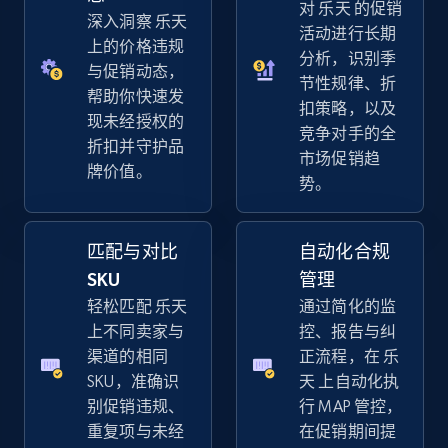
对 乐天 的促销
深入洞察 乐天
活动进行长期
5.4K+
668+
立即开始
上的价格违规
分析，识别季
与促销动态，
节性规律、折
帮助你快速发
扣策略，以及
现未经授权的
竞争对手的全
Amazon sellers info
折扣并守护品
市场促销趋
Seller id, URL, Seller name, Description, Detailed
牌价值。
势。
info, Stars, Feedbacks, Return policy, and more.
2.5K+
378+
立即开始
匹配与对比
自动化合规
SKU
管理
轻松匹配 乐天
通过简化的监
上不同卖家与
控、报告与纠
eBay
渠道的相同
正流程，在 乐
URL, Product id, Title, Seller name, Seller rating,
SKU，准确识
天 上自动化执
Seller reviews, Breadcrumbs, Root category, and
别促销违规、
行 MAP 管控，
more.
重复项与未经
在促销期间提