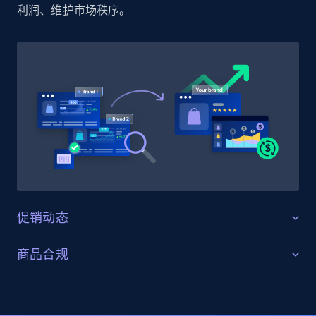
利润、维护市场秩序。
price, Currency, Availability, Reviews count, and
more.
2.1K+
375+
立即开始
Amazon products global dataset - Collect
products from Brands URLs
Title, Seller name, Brand, Description, Initial
price, Currency, Availability, Reviews count, and
more.
促销动态
2.1K+
375+
立即开始
守护促销合规与一致性
商品合规
监控 乐天 上的促销活动，确保所有折扣与活动即使在大
精准的 SKU 与变体合规
促期间也保持 MAP 合规。实时发现未经授权的降价，防
Etsy