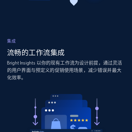
Amazon products global dataset - Collects
products by specific category URL
Title, Seller name, Brand, Description, Initial
集成
price, Currency, Availability, Reviews count, and
流畅的工作流集成
more.
Bright Insights 以你的现有工作流为设计前提，通过灵活
2.1K+
375+
立即开始
的用户界面与预定义的促销使用场景，减少错误并最大
化效率。
Amazon products global dataset -
Collecting products by keyword search
Title, Seller name, Brand, Description, Initial
price, Currency, Availability, Reviews count, and
more.