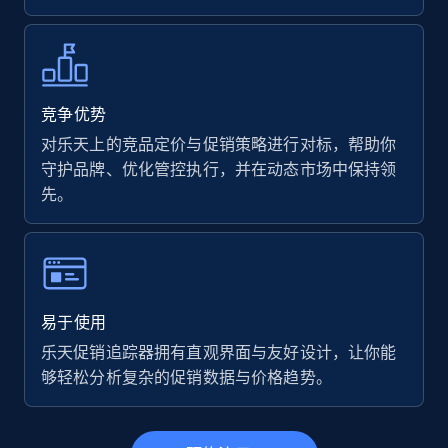
7.4K+
870+
立即开始
Walmart - products
竞争优势
URL, Final price, Sku, Currency, Gtin,
对乐天上的竞品定价与促销策略进行对标，帮助你
Specifications, Image urls, Top reviews, and
守护品牌、优化管控执行，并在动态市场中保持领
more.
先。
5.6K+
875+
立即开始
易于使用
Walmart - products - Find new products by
乐天促销追踪器拥有直观界面与友好设计，让你能
using specific category URL
够轻松分析复杂的促销数据与价格趋势。
URL, Final price, Sku, Currency, Gtin,
Specifications, Image urls, Top reviews, and
more.