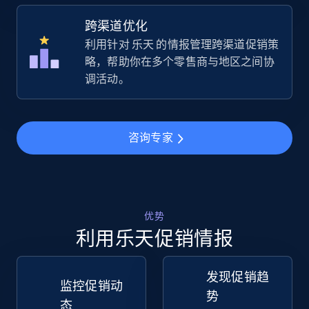
跨渠道优化
5.4K+
668+
立即开始
利用针对 乐天 的情报管理跨渠道促销策
略，帮助你在多个零售商与地区之间协
调活动。
TikTok Shop - Collect TikTok shop products
by keywords search
咨询专家
URL, Title, Available, Description, Currency, Initial
price, Final price, Discount percent, and more.
5.4K+
668+
立即开始
优势
利用乐天促销情报
TikTok Shop - discover records by shop url
发现促销趋
URL, Title, Available, Description, Currency, Initial
监控促销动
势
price, Final price, Discount percent, and more.
态