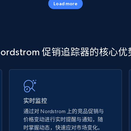
Load more
more.
5.6K+
877+
立即开始
TikTok Shop
Nordstrom 促销追踪器的核心优
URL, Title, Available, Description, Currency, Initial
price, Final price, Discount percent, and more.
5.4K+
668+
立即开始
实时监控
通过对 Nordstrom 上的竞品促销与
价格变动进行实时提醒与通知，随
TikTok Shop - discover records by shop
时掌握动态，快速应对市场变化。