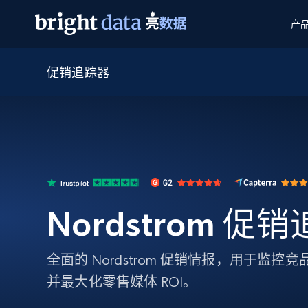
产
促销追踪器
网页数据抓取 API
多模态训练
网页数据抓取 API
工具
网页解锁 API
视频与媒体数据
网页解锁 API
起价
$1/ 每1 次
告别封锁和验证码
获得取之不尽的视频，图片及更多内
免费套餐
第三方工具集成
Discover API
视频信息流——为 VLA 准备就绪
免费
起价
爬虫 API
$1/1k请求
始终在线的代理实时网页发现
获取持续、定向的网页视频，用于训
浏览器扩展
器人策略
搜索引擎结果页 API
搜索引擎 API
起价
数据包
代理网络检查
按需获取多引擎搜索结果
$1/ 每1 次
免费套餐
为各行各业生成可直接用于LLM的数据
Google
Bing
Duckduckgo
Yandex
Nordstrom 促
起价
网站地图
爬虫浏览器 API
爬虫浏览器 API
$5/GB
键启动内置隐匿模式的远程浏览器
全面的 Nordstrom 促销情报，用于监
代理基础设施
并最大化零售媒体 ROI。
代理服务