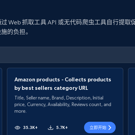
 Web 抓取工具 API 或无代码爬虫工具自行
设施的负担。
Amazon products - Collects products
by best sellers category URL
Title, Seller name, Brand, Description, Initial
price, Currency, Availability, Reviews count, and
more.
35.3K+
5.7K+
立即开始