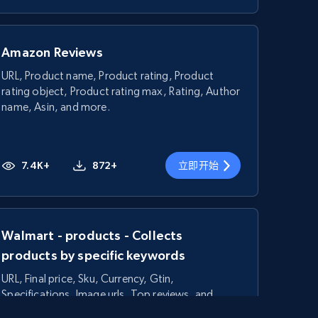
Amazon Reviews
URL, Product name, Product rating, Product
rating object, Product rating max, Rating, Author
name, Asin, and more.
7.4K+
872+
立即开始
Walmart - products - Collects
products by specific keywords
URL, Final price, Sku, Currency, Gtin,
Specifications, Image urls, Top reviews, and
more.