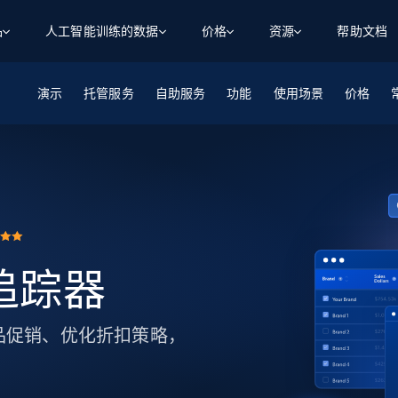
品
人工智能训练的数据
价格
资源
帮助文档
演示
智能体 WEB 执行
数据源
数据源
托管服务
自助服务
功能
使用场景
价格
数
数
资
学习中心
搜索及提取
抓取APIs
抓取APIs
起价
$1
$0.75/1k 记录条
请求
容
让 AI 应用具备搜索与爬取整个网络的能力
从 600+ 个网站获取实时数据
免费套餐
博客
领英
电商
社交媒体
ChatGPT
智能体浏览器
爬虫工作室定价
起价
爬虫工作室
练人形机
让智能体浏览网站并自动执行任务
$1/1k请求
案例研究
免费套餐
将任何网站转化为数据管道
亮数据 MCP
免费
起价
数据集
数据集
网络研讨会
站式工具包，全面解锁网页
请求
$250/100K 记录条
集
来自 600+ 个域名的预收集数据
销追踪器
起价
领英
电商
社交媒体
房地产
代理位置
缓存速递
$0.2/1k HTML
缓存速递
实时网页数据，采集即交付
产品技术视频
控竞品促销、优化折扣策略，