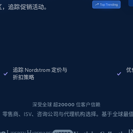
起价
数据中心代理
$0.9/IP
B
与地区，追踪促销活动。
静态ISP代理
130万+ 超高速静态住宅代理
追踪 Nordstrom 定价与
优
折扣策略
深受全球 超20000 位客户信赖
零售商、ISV、咨询公司与代理机构选择。基于全球最值得