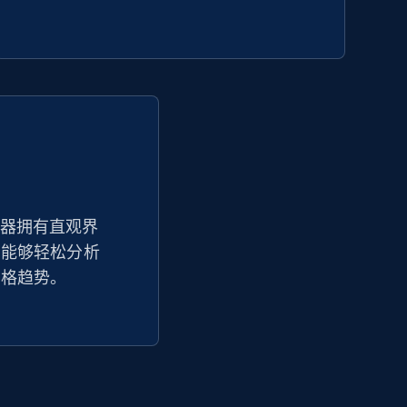
Seller id, URL, Seller name, Description, Detailed
info, Stars, Feedbacks, Return policy, and more.
2.5K+
378+
立即开始
eBay - Collect products from shops on
eBay
追踪器拥有直观界
你能够轻松分析
URL, Product id, Title, Seller name, Seller rating,
Seller reviews, Breadcrumbs, Root category, and
价格趋势。
more.
2.5K+
359+
立即开始