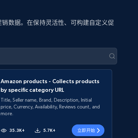
提取促销数据。在保持灵活性、可构建自定义促
Amazon products - Collects products
by specific category URL
Title, Seller name, Brand, Description, Initial
price, Currency, Availability, Reviews count, and
more.
35.3K+
5.7K+
立即开始