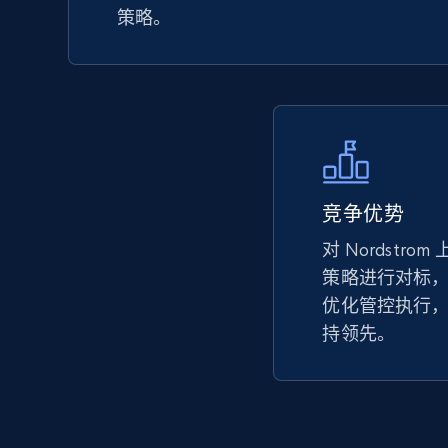
products by keywords search
策略。
URL, Title, Available, Description, Currency, Initial
price, Final price, Discount percent, and more.
5.4K+
668+
立即开始
竞争优势
eBay
URL, Product id, Title, Seller name, Seller rating,
对 Nordstr
Seller reviews, Breadcrumbs, Root category, and
策略进行对标
more.
优化管控执行
持领先。
2.5K+
359+
立即开始