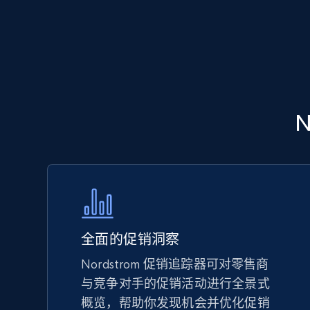
5.6K+
877+
立即开始
Walmart - products - Discover
products by using sku numbers
URL, Final price, Sku, Currency, Gtin,
Specifications, Image urls, Top reviews, and
more.
5.6K+
877+
立即开始
全面的促销洞察
Nordstrom 促销追踪器可对零售商
与竞争对手的促销活动进行全景式
TikTok Shop - Collect TikTok shop
概览，帮助你发现机会并优化促销