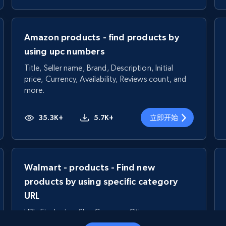
Amazon products - find products by
using upc numbers
Title, Seller name, Brand, Description, Initial
price, Currency, Availability, Reviews count, and
more.
35.3K+
5.7K+
立即开始
Walmart - products - Find new
products by using specific category
URL
URL, Final price, Sku, Currency, Gtin,
Specifications, Image urls, Top reviews, and