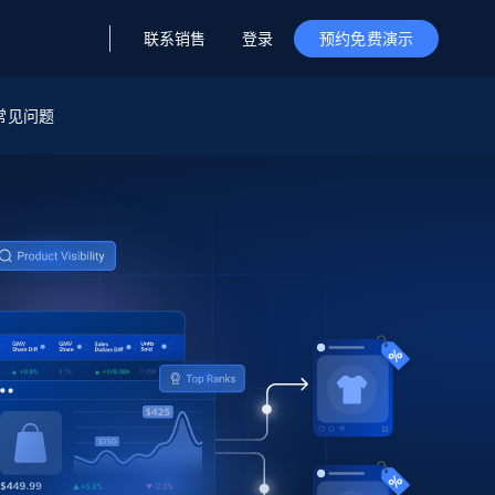
联系销售
登录
预约免费演示
据与洞察
据及洞察
源
常见问题
公司
初创企业计划
零售情报
零售
新
起价
$2000/月
解锁实时电商洞察与AI驱动的业务推荐
洞察
联盟推荐
演示智能体
企业级数据服务
托管式数据
起价
为企业级数据收集量身定制
$1500/月
采集
信任中心
集成
Deep Lookup
测试版
Bright SDK
在海量级网页数据上运行复杂
查询