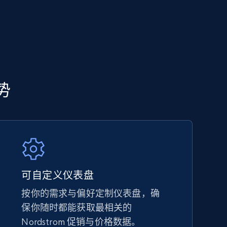
5.6K+
877+
立即开始
TikTok Shop - category
势
URL, Title, Available, Description, Currency, Initial
price, Final price, Discount percent, and more.
5.4K+
668+
立即开始
可自定义仪表盘
按你的需求与偏好定制仪表盘，确
保你随时都能获取最相关的
Amazon sellers info
Nordstrom 促销与价格数据。