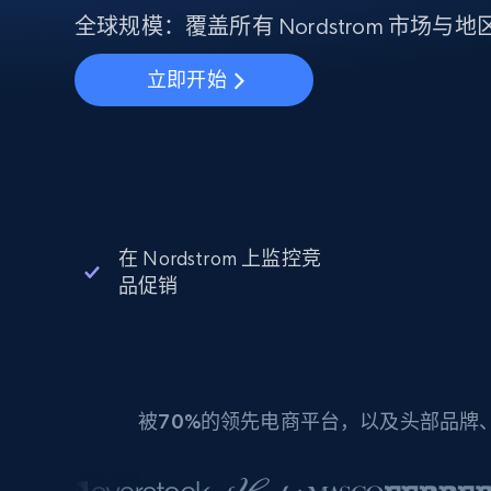
动态代理
起价
$5
$2.5/G
全球规模：覆盖所有 Nordstrom 市场
免费套餐
动态代理
5折
超40000万 万高速真人住宅代理
起价
ISP 代理
立即开始
$1.3/IP
数据中心代理
用于数据获取的高速代理
在 Nordstrom 上监控竞
品促销
被
70%
的领先电商平台，以及头部品牌、