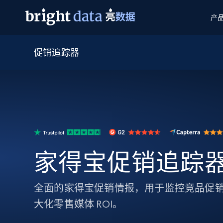
产
促销追踪器
网页数据抓取 API
多模态训练
网页数据抓取 API
工具
网页解锁 API
视频与媒体数据
网页解锁 API
起价
$1/ 每1 次
告别封锁和验证码
获得取之不尽的视频，图片及更多内
免费套餐
第三方工具集成
Discover API
视频信息流——为 VLA 准备就绪
免费
起价
爬虫 API
$1/1k请求
始终在线的代理实时网页发现
获取持续、定向的网页视频，用于训
浏览器扩展
器人策略
搜索引擎结果页 API
搜索引擎 API
起价
数据包
代理网络检查
按需获取多引擎搜索结果
$1/ 每1 次
免费套餐
为各行各业生成可直接用于LLM的数据
Google
Bing
Duckduckgo
Yandex
家得宝促销追踪
起价
网站地图
爬虫浏览器 API
爬虫浏览器 API
$5/GB
键启动内置隐匿模式的远程浏览器
全面的家得宝促销情报，用于监控竞品促
代理基础设施
大化零售媒体 ROI。
代理服务