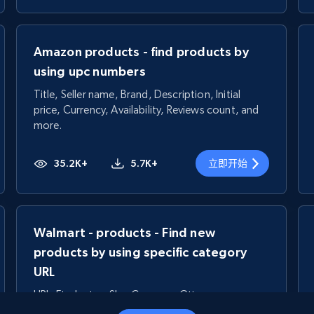
Amazon products - find products by
using upc numbers
Title, Seller name, Brand, Description, Initial
price, Currency, Availability, Reviews count, and
more.
35.2K+
5.7K+
立即开始
Walmart - products - Find new
products by using specific category
URL
URL, Final price, Sku, Currency, Gtin,
Specifications, Image urls, Top reviews, and