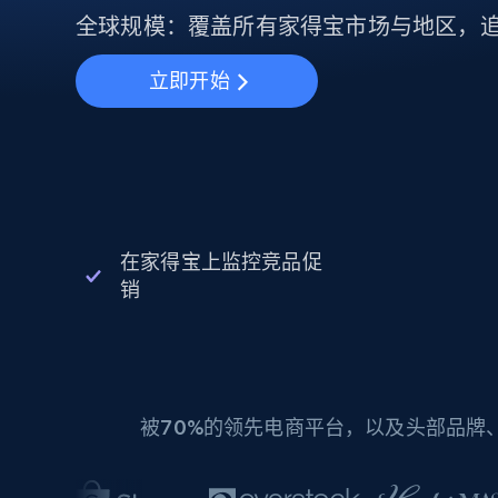
动态代理
起价
$5
$2.5/G
全球规模：覆盖所有家得宝市场与地区，
免费套餐
动态代理
5折
超40000万 万高速真人住宅代理
起价
ISP 代理
立即开始
$1.3/IP
数据中心代理
用于数据获取的高速代理
在家得宝上监控竞品促
销
被
70%
的领先电商平台，以及头部品牌、