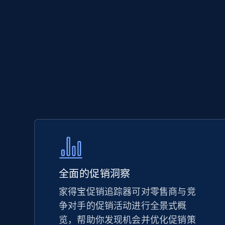
5.6K+
875+
立即开始
Walmart - products - Discover
products by using sku numbers
URL, Final price, Sku, Currency, Gtin,
Specifications, Image urls, Top reviews, and
more.
5.6K+
875+
立即开始
全面的促销洞察
家得宝促销追踪器可对零售商与竞
争对手的促销活动进行全景式概
TikTok Shop - Collect TikTok shop
览，帮助你发现机会并优化促销策