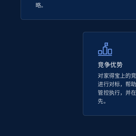
products by keywords search
略。
URL, Title, Available, Description, Currency, Initial
price, Final price, Discount percent, and more.
5.4K+
667+
立即开始
竞争优势
eBay
URL, Product id, Title, Seller name, Seller rating,
对家得宝上的
Seller reviews, Breadcrumbs, Root category, and
进行对标，帮
more.
管控执行，并
先。
2.5K+
359+
立即开始