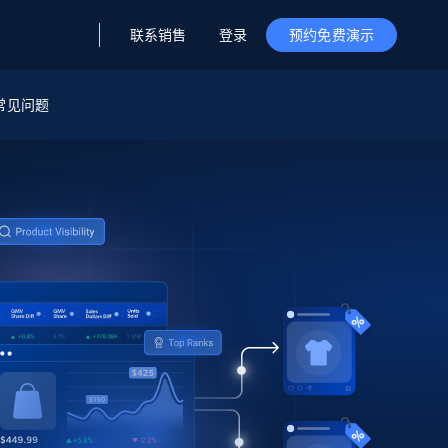
联系销售
登录
预约免费演示
据与洞察
据及洞察
源
常见问题
公司
初创企业计划
零售情报
零售
新
起价
$2000/月
解锁实时电商洞察与AI驱动的业务推荐
洞察
联盟推荐
演示智能体
企业级数据服务
托管式数据
起价
为企业级数据收集量身定制
$1500/月
采集
信任中心
集成
Deep Lookup
测试版
Bright SDK
在海量级网页数据上运行复杂
查询