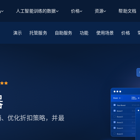
品
人工智能训练的数据
价格
资源
帮助文档
演示
智能体 WEB 执行
数据源
数据源
托管服务
自助服务
功能
使用场景
价格
数
数
资
学习中心
搜索及提取
抓取APIs
抓取APIs
起价
$1
$0.75/1k 记录条
请求
容
让 AI 应用具备搜索与爬取整个网络的能力
从 600+ 个网站获取实时数据
免费套餐
博客
领英
电商
社交媒体
ChatGPT
智能体浏览器
爬虫工作室定价
起价
爬虫工作室
练人形机
让智能体浏览网站并自动执行任务
$1/1k请求
案例研究
免费套餐
将任何网站转化为数据管道
亮数据 MCP
免费
起价
数据集
数据集
网络研讨会
站式工具包，全面解锁网页
请求
$250/100K 记录条
集
来自 600+ 个域名的预收集数据
器
起价
领英
电商
社交媒体
房地产
代理位置
缓存速递
$0.2/1k HTML
缓存速递
实时网页数据，采集即交付
产品技术视频
销、优化折扣策略，并最