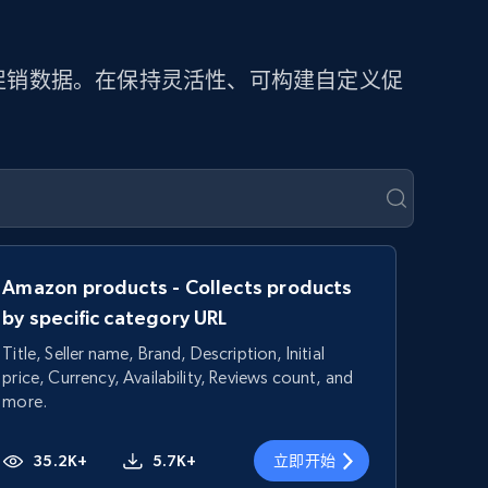
提取促销数据。在保持灵活性、可构建自定义促
Amazon products - Collects products
by specific category URL
Title, Seller name, Brand, Description, Initial
price, Currency, Availability, Reviews count, and
more.
35.2K+
5.7K+
立即开始