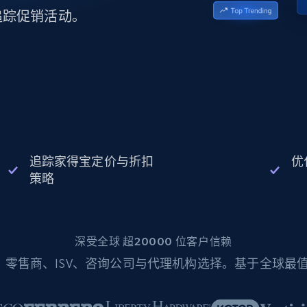
起价
数据中心代理
$0.9/IP
B
追踪促销活动。
静态ISP代理
130万+ 超高速静态住宅代理
追踪家得宝定价与折扣
优
策略
深受全球 超20000 位客户信赖
零售商、ISV、咨询公司与代理机构选择。基于全球最值得