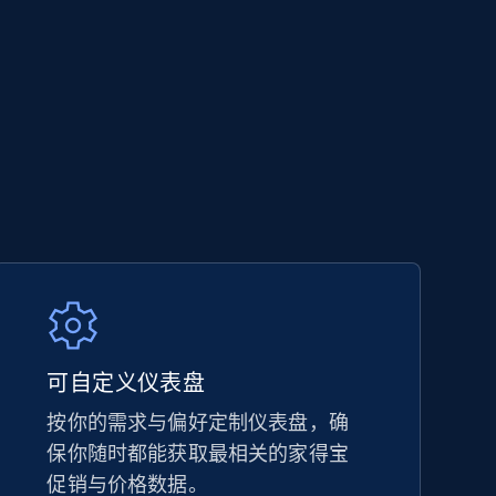
5.6K+
875+
立即开始
TikTok Shop - category
URL, Title, Available, Description, Currency, Initial
price, Final price, Discount percent, and more.
5.4K+
667+
立即开始
可自定义仪表盘
按你的需求与偏好定制仪表盘，确
保你随时都能获取最相关的家得宝
Amazon sellers info
促销与价格数据。