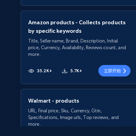
Amazon products - Collects products
by specific keywords
Title, Seller name, Brand, Description, Initial
price, Currency, Availability, Reviews count, and
more.
35.2K+
5.7K+
立即开始
Walmart - products
URL, Final price, Sku, Currency, Gtin,
Specifications, Image urls, Top reviews, and
more.