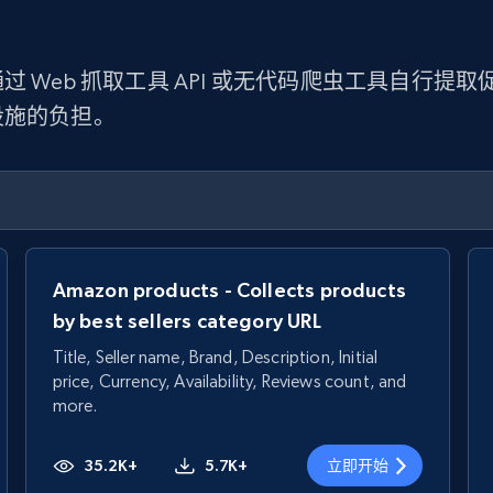
 Web 抓取工具 API 或无代码爬虫工具自行
设施的负担。
Amazon products - Collects products
by best sellers category URL
Title, Seller name, Brand, Description, Initial
price, Currency, Availability, Reviews count, and
more.
35.2K+
5.7K+
立即开始