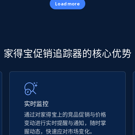
Load more
more.
5.6K+
875+
立即开始
TikTok Shop
家得宝促销追踪器的核心优势
URL, Title, Available, Description, Currency, Initial
price, Final price, Discount percent, and more.
5.4K+
667+
立即开始
实时监控
通过对家得宝上的竞品促销与价格
变动进行实时提醒与通知，随时掌
TikTok Shop - discover records by shop
握动态，快速应对市场变化。