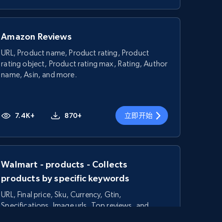
Amazon Reviews
URL, Product name, Product rating, Product
rating object, Product rating max, Rating, Author
name, Asin, and more.
7.4K+
870+
立即开始
Walmart - products - Collects
products by specific keywords
URL, Final price, Sku, Currency, Gtin,
Specifications, Image urls, Top reviews, and
more.