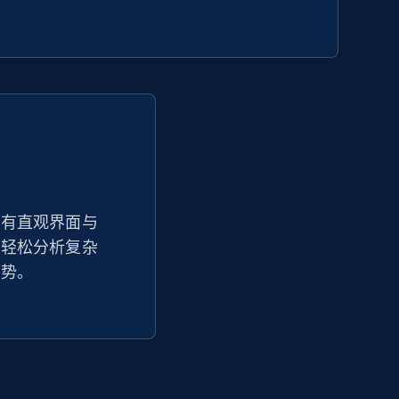
Seller id, URL, Seller name, Description, Detailed
info, Stars, Feedbacks, Return policy, and more.
2.5K+
378+
立即开始
eBay - Collect products from shops on
eBay
拥有直观界面与
够轻松分析复杂
URL, Product id, Title, Seller name, Seller rating,
Seller reviews, Breadcrumbs, Root category, and
趋势。
more.
2.5K+
359+
立即开始