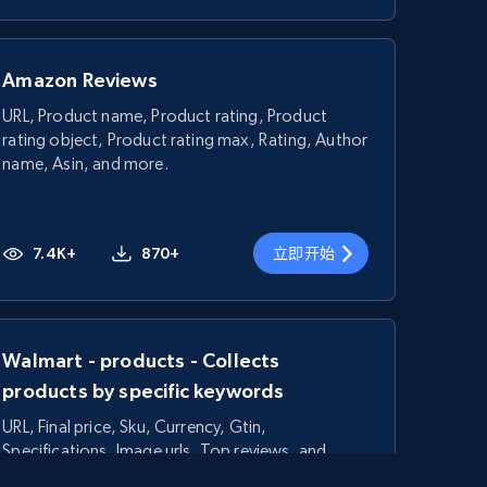
Amazon Reviews
URL, Product name, Product rating, Product
rating object, Product rating max, Rating, Author
name, Asin, and more.
7.4K+
870+
立即开始
Walmart - products - Collects
products by specific keywords
URL, Final price, Sku, Currency, Gtin,
Specifications, Image urls, Top reviews, and
more.