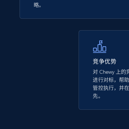
products by keywords search
略。
URL, Title, Available, Description, Currency, Initial
price, Final price, Discount percent, and more.
5.4K+
667+
立即开始
竞争优势
eBay
URL, Product id, Title, Seller name, Seller rating,
对 Chewy 
Seller reviews, Breadcrumbs, Root category, and
进行对标，帮
more.
管控执行，并
先。
2.5K+
359+
立即开始