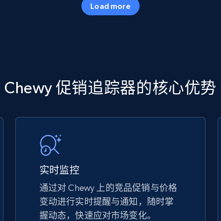
Load more
more.
5.6K+
875+
立即开始
TikTok Shop
Chewy 促销追踪器的核心优势
URL, Title, Available, Description, Currency, Initial
price, Final price, Discount percent, and more.
5.4K+
667+
立即开始
实时监控
通过对 Chewy 上的竞品促销与价格
变动进行实时提醒与通知，随时掌
TikTok Shop - discover records by shop
握动态，快速应对市场变化。