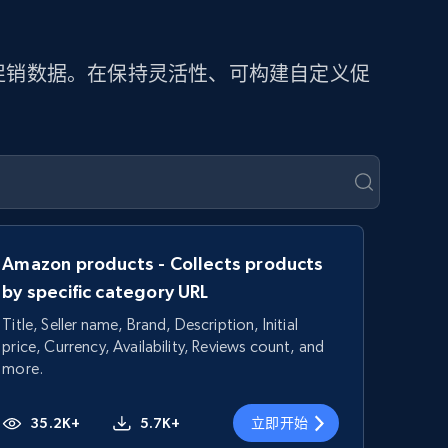
提取促销数据。在保持灵活性、可构建自定义促
Amazon products - Collects products
by specific category URL
Title, Seller name, Brand, Description, Initial
price, Currency, Availability, Reviews count, and
more.
35.2K+
5.7K+
立即开始