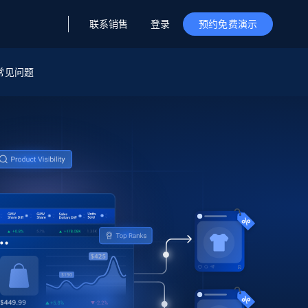
联系销售
登录
预约免费演示
据与洞察
据及洞察
源
常见问题
公司
初创企业计划
零售情报
零售
新
起价
$2000/月
解锁实时电商洞察与AI驱动的业务推荐
洞察
联盟推荐
演示智能体
企业级数据服务
托管式数据
起价
为企业级数据收集量身定制
$1500/月
采集
信任中心
集成
Deep Lookup
测试版
Bright SDK
在海量级网页数据上运行复杂
查询