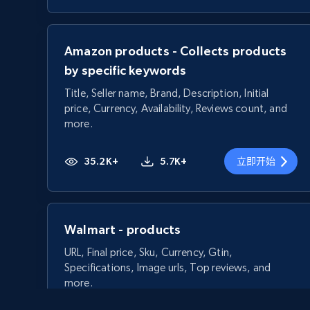
Amazon products - Collects products
by specific keywords
Title, Seller name, Brand, Description, Initial
price, Currency, Availability, Reviews count, and
more.
35.2K+
5.7K+
立即开始
Walmart - products
URL, Final price, Sku, Currency, Gtin,
Specifications, Image urls, Top reviews, and
more.