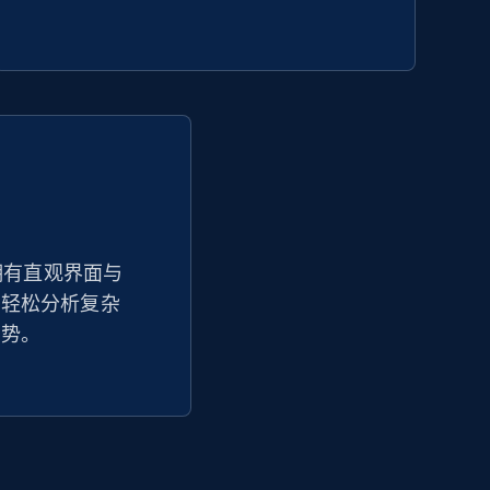
Seller id, URL, Seller name, Description, Detailed
info, Stars, Feedbacks, Return policy, and more.
2.5K+
378+
立即开始
eBay - Collect products from shops on
eBay
器拥有直观界面与
够轻松分析复杂
URL, Product id, Title, Seller name, Seller rating,
Seller reviews, Breadcrumbs, Root category, and
趋势。
more.
2.5K+
359+
立即开始