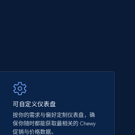
5.6K+
875+
立即开始
TikTok Shop - category
URL, Title, Available, Description, Currency, Initial
price, Final price, Discount percent, and more.
5.4K+
667+
立即开始
可自定义仪表盘
按你的需求与偏好定制仪表盘，确
保你随时都能获取最相关的 Chewy
Amazon sellers info
促销与价格数据。