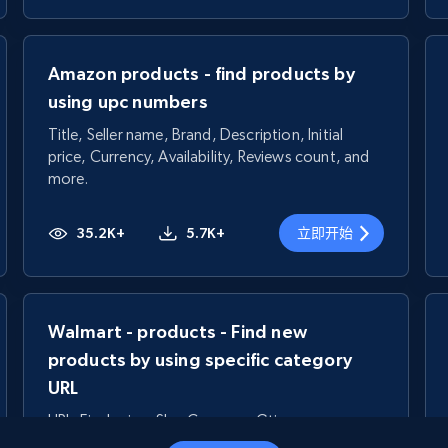
Amazon products - find products by
using upc numbers
Title, Seller name, Brand, Description, Initial
price, Currency, Availability, Reviews count, and
more.
35.2K+
5.7K+
立即开始
Walmart - products - Find new
products by using specific category
URL
URL, Final price, Sku, Currency, Gtin,
Specifications, Image urls, Top reviews, and