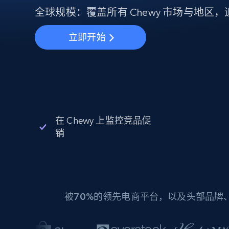
动态代理
起价
$5
$2.5/G
全球规模：覆盖所有 Chewy 市场与地区
免费套餐
动态代理
5折
超40000万 万高速真人住宅代理
起价
ISP 代理
立即开始
$1.3/IP
数据中心代理
用于数据获取的高速代理
在 Chewy 上监控竞品促
销
被
70%
的领先电商平台，以及头部品牌、