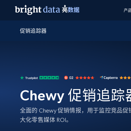
产
促销追踪器
网页数据抓取 API
多模态训练
网页数据抓取 API
工具
网页解锁 API
视频与媒体数据
网页解锁 API
起价
$1/ 每1 次
告别封锁和验证码
获得取之不尽的视频，图片及更多内
免费套餐
第三方工具集成
Discover API
视频信息流——为 VLA 准备就绪
免费
起价
爬虫 API
$1/1k请求
始终在线的代理实时网页发现
获取持续、定向的网页视频，用于训
浏览器扩展
器人策略
搜索引擎结果页 API
搜索引擎 API
起价
数据包
代理网络检查
按需获取多引擎搜索结果
$1/ 每1 次
免费套餐
为各行各业生成可直接用于LLM的数据
Google
Bing
Duckduckgo
Yandex
Chewy 促销追踪
起价
网站地图
爬虫浏览器 API
爬虫浏览器 API
$5/GB
键启动内置隐匿模式的远程浏览器
全面的 Chewy 促销情报，用于监控竞品
代理基础设施
大化零售媒体 ROI。
代理服务