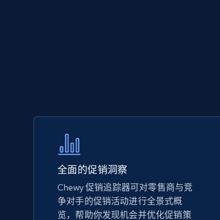
5.6K+
875+
立即开始
Walmart - products - Discover
products by using sku numbers
URL, Final price, Sku, Currency, Gtin,
Specifications, Image urls, Top reviews, and
more.
5.6K+
875+
立即开始
全面的促销洞察
Chewy 促销追踪器可对零售商与竞
争对手的促销活动进行全景式概
TikTok Shop - Collect TikTok shop
览，帮助你发现机会并优化促销策