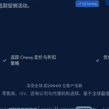
起价
数据中心代理
$0.9/IP
B
，追踪促销活动。
静态ISP代理
130万+ 超高速静态住宅代理
追踪 Chewy 定价与折扣
优
策略
深受全球 超20000 位客户信赖
零售商、ISV、咨询公司与代理机构选择。基于全球最值得