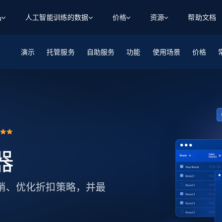
品
人工智能训练的数据
价格
资源
帮助文档
演示
智能体 WEB 执行
数据源
数据源
托管服务
自助服务
功能
使用场景
价格
数
数
资
学习中心
搜索及提取
抓取APIs
抓取APIs
起价
$1
$0.75/1k 记录条
请求
容
让 AI 应用具备搜索与爬取整个网络的能力
从 600+ 个网站获取实时数据
免费套餐
博客
领英
电商
社交媒体
ChatGPT
智能体浏览器
爬虫工作室定价
起价
爬虫工作室
练人形机
让智能体浏览网站并自动执行任务
$1/1k请求
案例研究
免费套餐
将任何网站转化为数据管道
亮数据 MCP
免费
起价
数据集
数据集
网络研讨会
站式工具包，全面解锁网页
请求
$250/100K 记录条
集
来自 600+ 个域名的预收集数据
器
起价
领英
电商
社交媒体
房地产
代理位置
缓存速递
$0.2/1k HTML
缓存速递
实时网页数据，采集即交付
产品技术视频
促销、优化折扣策略，并最