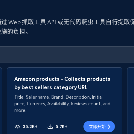
 Web 抓取工具 API 或无代码爬虫工具自行
设施的负担。
Amazon products - Collects products
by best sellers category URL
Title, Seller name, Brand, Description, Initial
price, Currency, Availability, Reviews count, and
more.
35.2K+
5.7K+
立即开始