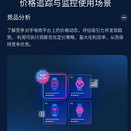
价格追踪与监控使用场景
TikTok Shop
竞品分析
URL, Title, Available, Description, Currency, Initial
price, Final price, Discount percent, and more.
了解竞争对手电商平台上的价格动态，评估吸引力并发现趋
势。 利用可执行洞察优化定价策略、最大化利润率，从而保
5.4K+
668+
立即开始
持竞争优势。
TikTok Shop - category
URL, Title, Available, Description, Currency, Initial
price, Final price, Discount percent, and more.
5.4K+
668+
立即开始