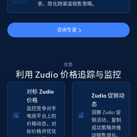
Specifications, Image urls, Top reviews, and
表，简化跨渠道销售策略。
more.
5.6K+
875+
立即开始
咨询专家
Walmart - products - Find new products by
using specific category URL
优势
利用 Zudio 价格追踪与监控
URL, Final price, Sku, Currency, Gtin,
Specifications, Image urls, Top reviews, and
more.
对标 Zudio
Zudio 促销动
价格
5.6K+
875+
立即开始
态
监控竞争对手
洞察 Zudio 促
电商平台上的
销活动，复制
价格动态，对
成功策略并推
标价格并优化
Walmart - products - Collects products by
动销售增长。