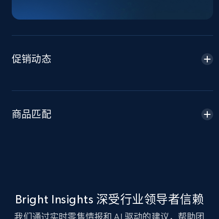
TikTok Shop - Collect TikTok shop products
by keywords search
URL, Title, Available, Description, Currency, Initial
price, Final price, Discount percent, and more.
促销动态
5.4K+
668+
立即开始
商品匹配
TikTok Shop - discover records by shop url
URL, Title, Available, Description, Currency, Initial
price, Final price, Discount percent, and more.
5.4K+
668+
立即开始
Bright Insights 深受行业领导者信赖
Amazon sellers info
我们通过实时零售情报和 AI 驱动的建议，帮助团