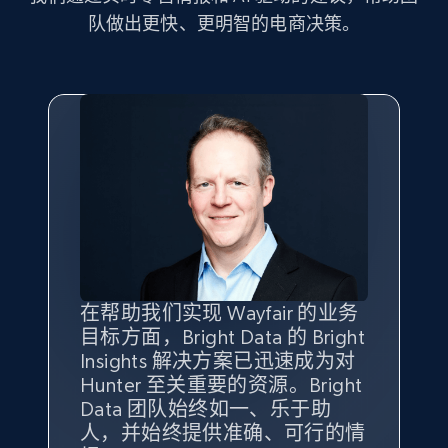
Seller id, URL, Seller name, Description, Detailed
队做出更快、更明智的电商决策。
info, Stars, Feedbacks, Return policy, and more.
2.5K+
378+
立即开始
eBay
URL, Product id, Title, Seller name, Seller rating,
Seller reviews, Breadcrumbs, Root category, and
more.
在帮助我们实现 Wayfair 的业务
Bright Insights 的数据极大地支
我们之所以选择 Bright
借助 Bright Data 的解决方案，
2.5K+
359+
立即开始
目标方面，Bright Data 的 Bright
持了我们公司的目标。每个产品
Insights，是因为它能够跟踪销
我们获得了对市场领域、产品、
Insights 解决方案已迅速成为对
类别的市场份额帮助我们以主要
售情况，并绘制对我们业务至关
竞争格局以及消费者行为趋势的
Hunter 至关重要的资源。Bright
竞争对手为基准，而供应商的销
重要的竞争产品类别图。
独特且全面的洞察。
Data 团队始终如一、乐于助
售情况则从战术上帮助我们的营
eBay - Gather data on products using
人，并始终提供准确、可行的情
销团队扩大产品种类。
Yael Fridman
Beverly Taylor