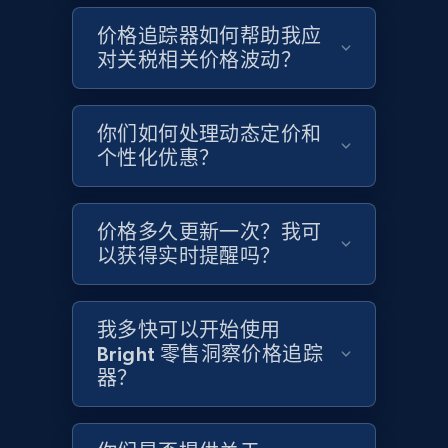
Google Shopping - collects products from
价格追踪器如何帮助我应
web using keywords
对关税相关价格波动？
URL, Product id, Title, Product description,
Rating, Reviews count, Images, Variations, and
more.
你们如何处理动态定价和
个性化优惠？
2.4K+
200+
立即开始
价格多久更新一次？我可
以获得实时提醒吗？
Home Depot US
URL, Domain, Country code, Model number,
Sku, Product id, Product name, Manufacturer,
我多快可以开始使用
and more.
Bright 零售洞察价格追踪
器？
2.1K+
355+
立即开始