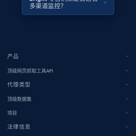
2.1K+
355+
立即开始
多渠道监控？
Home Depot US - Discover products by
specified UPC
URL, Domain, Country code, Model number,
Sku, Product id, Product name, Manufacturer,
产品
and more.
顶级网页抓取工具API
2.1K+
355+
立即开始
代理类型
顶级数据集
Home Depot US - Discovery products by
项目
specific category URL
URL, Domain, Country code, Model number,
法律信息
Sku, Product id, Product name, Manufacturer,