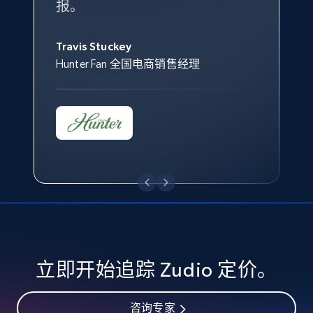
specified keywords
报。
Keter 的市场总监
Kingston Brass, Inc. 商品规划总监
URL, Product id, Title, Seller name, Seller rating,
Jonathan Lo
Seller reviews, Breadcrumbs, Root category, and
Travis Stuckey
Overstock 的客户战略与洞察总监
more.
Hunter Fan 全国电商销售经理
2.5K+
359+
立即开始
eBay - Collect products from shops on eBay
URL, Product id, Title, Seller name, Seller rating,
Seller reviews, Breadcrumbs, Root category, and
more.
2.5K+
359+
立即开始
立即开始追踪 Zudio 定价。
咨询专家