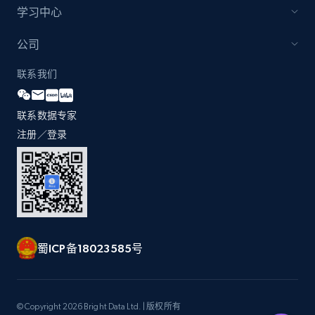
and more.
学习中心
2.1K+
355+
立即开始
公司
联系我们
Amazon products global dataset
联系数据专家
Title, Seller name, Brand, Description, Initial
注册／登录
price, Currency, Availability, Reviews count, and
more.
2.1K+
375+
立即开始
蜀ICP备18023585号
Amazon products global dataset - Collects
products by specific category URL
Title, Seller name, Brand, Description, Initial
© Copyright 2026 Bright Data Ltd. | 版权所有