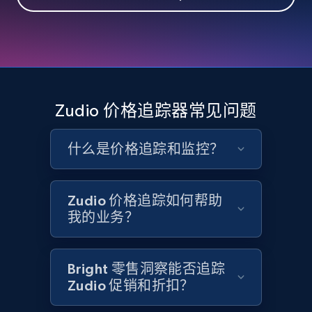
eBay - Collect records by category
URL, Product id, Title, Seller name, Seller rating,
Seller reviews, Breadcrumbs, Root category, and
more.
2.5K+
359+
立即开始
Zudio 价格追踪器常见问题
什么是价格追踪和监控？
Google Shopping
URL, Product id, Title, Product description,
Rating, Reviews count, Images, Variations, and
Zudio 价格追踪如何帮助
more.
我的业务？
2.4K+
200+
立即开始
Bright 零售洞察能否追踪
Zudio 促销和折扣？