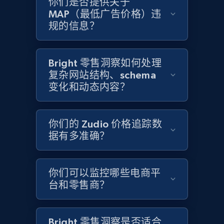
你们是否提供关于
MAP（最低广告价格）违
Home Depot US - Gather data on products
规的信息？
using specified keywords
URL, Domain, Country code, Model number,
Sku, Product id, Product name, Manufacturer,
Bright 零售洞察如何处理
and more.
复杂网站结构、schema
变化和动态内容？
2.1K+
355+
立即开始
你们的 Zudio 价格追踪数
据有多准确？
Home Depot US - Discover products by
specified URL
你们可以监控哪些电商平
URL, Domain, Country code, Model number,
台和零售商？
Sku, Product id, Product name, Manufacturer,
and more.
Bright 零售洞察是否适合