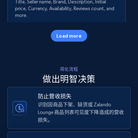
Title, Seller name, Brand, Description, Initial
price, Currency, Availability, Reviews count, and
more.
35.2K+
5.7K+
立即开始
Load more
Amazon products - Collects products by
简化流程
specific keywords
做出明智决策
Title, Seller name, Brand, Description, Initial
price, Currency, Availability, Reviews count, and
more.
防止营收损失
识别因商品下架、缺货或 Zalando
35.2K+
5.7K+
立即开始
Lounge 商品列表可见度下降造成的营收
损失。