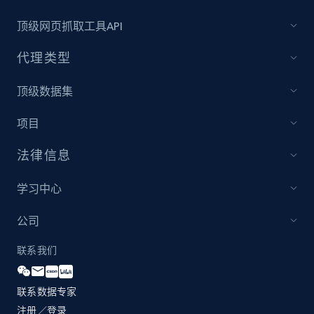
specific category URL
顶级网页抓取工具API
URL, Domain, Country code, Model number,
Sku, Product id, Product name, Manufacturer,
代理类型
and more.
顶级数据集
2.1K+
355+
立即开始
项目
法律信息
Amazon products global dataset
Title, Seller name, Brand, Description, Initial
学习中心
price, Currency, Availability, Reviews count, and
more.
公司
联系我们
2.1K+
375+
立即开始
联系数据专家
注册／登录