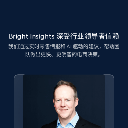
Amazon sellers info
Seller id, URL, Seller name, Description, Detailed
Bright Insights 深受行业领导者信赖
info, Stars, Feedbacks, Return policy, and more.
我们通过实时零售情报和 AI 驱动的建议，帮助团
2.5K+
378+
立即开始
队做出更快、更明智的电商决策。
eBay
URL, Product id, Title, Seller name, Seller rating,
Seller reviews, Breadcrumbs, Root category, and
more.
2.5K+
359+
立即开始