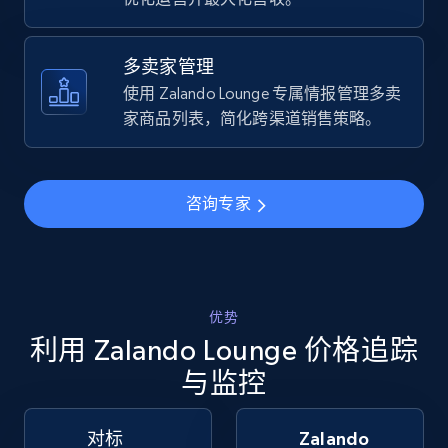
Walmart - products
多卖家管理
URL, Final price, Sku, Currency, Gtin,
Specifications, Image urls, Top reviews, and
使用 Zalando Lounge 专属情报管理多卖
more.
家商品列表，简化跨渠道销售策略。
5.6K+
875+
立即开始
咨询专家
Walmart - products - Find new products by
using specific category URL
优势
URL, Final price, Sku, Currency, Gtin,
Specifications, Image urls, Top reviews, and
利用 Zalando Lounge 价格追踪
more.
与监控
5.6K+
875+
立即开始
对标
Zalando