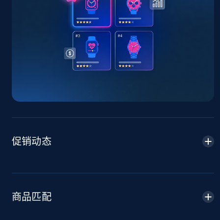
TikTok Shop - Collect TikTok shop products
by keywords search
URL, Title, Available, Description, Currency, Initial
price, Final price, Discount percent, and more.
5.4K+
668+
立即开始
促销动态
TikTok Shop - discover records by shop url
URL, Title, Available, Description, Currency, Initial
price, Final price, Discount percent, and more.
商品匹配
5.4K+
668+
立即开始