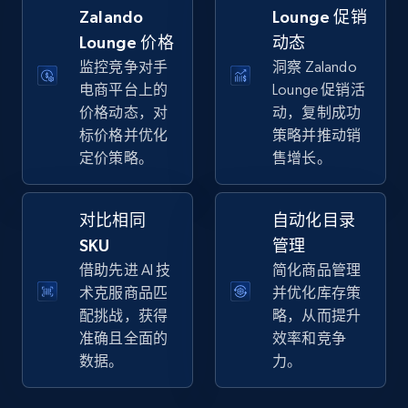
Zalando
Lounge 促销
Lounge 价格
动态
Walmart - products - Collects products by
监控竞争对手
洞察 Zalando
specific keywords
电商平台上的
Lounge 促销活
URL, Final price, Sku, Currency, Gtin,
价格动态，对
动，复制成功
Specifications, Image urls, Top reviews, and
标价格并优化
策略并推动销
more.
定价策略。
售增长。
5.6K+
875+
立即开始
对比相同
自动化目录
SKU
管理
借助先进 AI 技
简化商品管理
Walmart - products - Discover products by
术克服商品匹
并优化库存策
using sku numbers
配挑战，获得
略，从而提升
准确且全面的
效率和竞争
URL, Final price, Sku, Currency, Gtin,
数据。
力。
Specifications, Image urls, Top reviews, and
more.