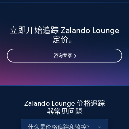
eBay - Collect records by category
立即开始追踪 Zalando Lounge
URL, Product id, Title, Seller name, Seller rating,
定价。
Seller reviews, Breadcrumbs, Root category, and
more.
咨询专家
2.5K+
359+
立即开始
Google Shopping
URL, Product id, Title, Product description,
Zalando Lounge 价格追踪
Rating, Reviews count, Images, Variations, and
器常见问题
more.
什么是价格追踪和监控？
2.4K+
199+
立即开始