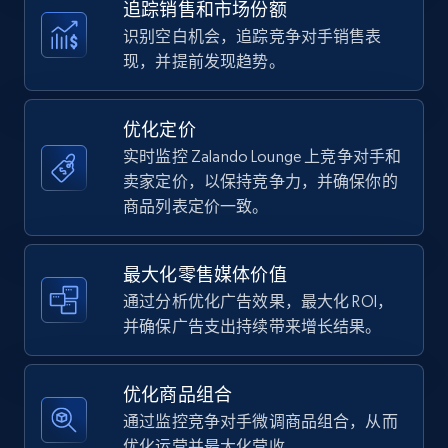
Amazon products - find products by using
追踪销售和市场份额
upc numbers
识别空白机会，追踪竞争对手销售表
Title, Seller name, Brand, Description, Initial
现，并提前发现趋势。
price, Currency, Availability, Reviews count, and
more.
优化定价
实时监控 Zalando Lounge 上竞争对手和
35.2K+
5.7K+
立即开始
卖家定价，以保持竞争力，并确保你的
商品列表定价一致。
Amazon Reviews
最大化零售媒体价值
URL, Product name, Product rating, Product
通过分析优化广告效果，最大化 ROI，
rating object, Product rating max, Rating,
并确保广告支出持续带来增长结果。
Author name, Asin, and more.
7.4K+
870+
立即开始
优化商品组合
通过监控竞争对手微调商品组合，从而
优化运营并最大化营收。