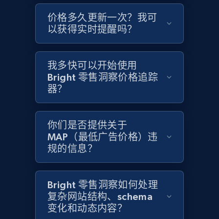
2.1K+
355+
立即开始
价格多久更新一次？我可
以获得实时提醒吗？
Home Depot US - Gather data on products
我多快可以开始使用
using specified keywords
Bright 零售洞察价格追踪
URL, Domain, Country code, Model number,
器？
Sku, Product id, Product name, Manufacturer,
and more.
你们是否提供关于
MAP（最低广告价格）违
2.1K+
355+
立即开始
规的信息？
Home Depot US - Discover products by
Bright 零售洞察如何处理
复杂网站结构、schema
specified URL
变化和动态内容？
URL, Domain, Country code, Model number,