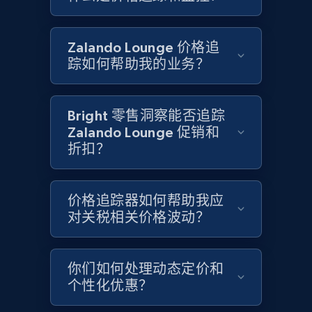
Zalando Lounge 价格追
踪如何帮助我的业务？
Google Shopping - collects products from
web using keywords
URL, Product id, Title, Product description,
Bright 零售洞察能否追踪
Rating, Reviews count, Images, Variations, and
Zalando Lounge 促销和
more.
折扣？
2.4K+
199+
立即开始
价格追踪器如何帮助我应
对关税相关价格波动？
Home Depot US
URL, Domain, Country code, Model number,
你们如何处理动态定价和
Sku, Product id, Product name, Manufacturer,
个性化优惠？
and more.