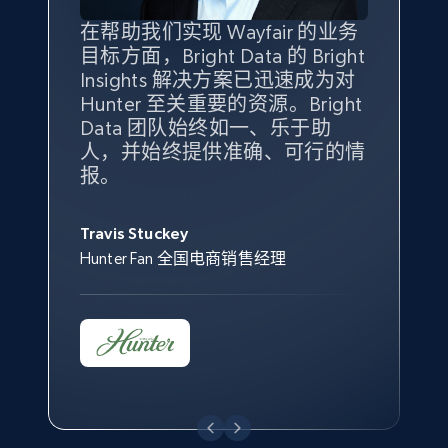
在帮助我们实现 Wayfair 的业务
Bright Insights 的数据极大地支
我们之所以选择 Bright
借助 Bright Data 的解决方案，
目标方面，Bright Data 的 Bright
持了我们公司的目标。每个产品
Insights，是因为它能够跟踪销
我们获得了对市场领域、产品、
eBay - Gather data on products using
Insights 解决方案已迅速成为对
类别的市场份额帮助我们以主要
售情况，并绘制对我们业务至关
竞争格局以及消费者行为趋势的
specified keywords
Hunter 至关重要的资源。Bright
竞争对手为基准，而供应商的销
重要的竞争产品类别图。
独特且全面的洞察。
URL, Product id, Title, Seller name, Seller rating,
Data 团队始终如一、乐于助
售情况则从战术上帮助我们的营
Seller reviews, Breadcrumbs, Root category, and
人，并始终提供准确、可行的情
销团队扩大产品种类。
more.
Yael Fridman
Beverly Taylor
报。
Keter 的市场总监
Kingston Brass, Inc. 商品规划总监
Jonathan Lo
2.5K+
359+
立即开始
Travis Stuckey
Overstock 的客户战略与洞察总监
Hunter Fan 全国电商销售经理
eBay - Collect products from shops on eBay
URL, Product id, Title, Seller name, Seller rating,
Seller reviews, Breadcrumbs, Root category, and
more.
2.5K+
359+
立即开始