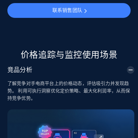
5.6K+
875+
立即开始
联系销售团队
TikTok Shop
URL, Title, Available, Description, Currency, Initial
价格追踪与监控使用场景
price, Final price, Discount percent, and more.
竞品分析
5.4K+
668+
立即开始
了解竞争对手电商平台上的价格动态，评估吸引力并发现趋
势。 利用可执行洞察优化定价策略、最大化利润率，从而保
持竞争优势。
TikTok Shop - category
URL, Title, Available, Description, Currency, Initial
price, Final price, Discount percent, and more.
5.4K+
668+
立即开始