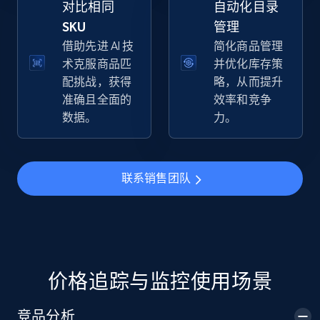
对比相同
自动化目录
SKU
管理
借助先进 AI 技
简化商品管理
术克服商品匹
并优化库存策
TikTok Shop
配挑战，获得
略，从而提升
URL, Title, Available, Description, Currency, Initial
准确且全面的
效率和竞争
price, Final price, Discount percent, and more.
数据。
力。
5.4K+
668+
立即开始
联系销售团队
TikTok Shop - category
URL, Title, Available, Description, Currency, Initial
price, Final price, Discount percent, and more.
价格追踪与监控使用场景
5.4K+
668+
立即开始
竞品分析