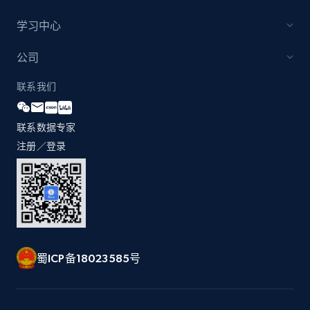
products by specific category URL
学习中心
Title, Seller name, Brand, Description, Initial
price, Currency, Availability, Reviews count, and
公司
more.
联系我们
2.1K+
375+
立即开始
联系数据专家
注册／登录
Amazon products global dataset -
Collecting products by keyword search
Title, Seller name, Brand, Description, Initial
price, Currency, Availability, Reviews count, and
more.
蜀ICP备18023585号
2.1K+
375+
立即开始