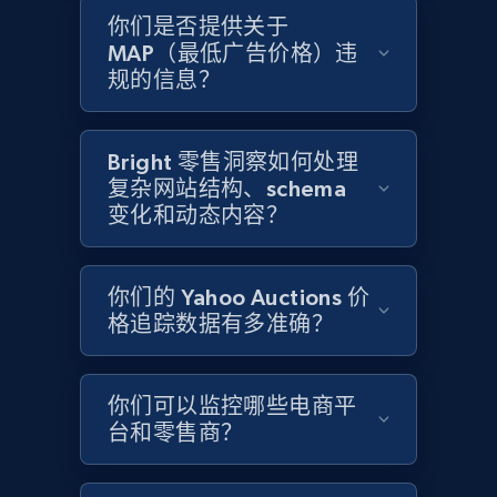
and more.
你们是否提供关于
MAP（最低广告价格）违
2.1K+
355+
立即开始
规的信息？
Bright 零售洞察如何处理
Home Depot US - Discover products by
复杂网站结构、schema
specified UPC
变化和动态内容？
URL, Domain, Country code, Model number,
Sku, Product id, Product name, Manufacturer,
and more.
你们的 Yahoo Auctions 价
格追踪数据有多准确？
2.1K+
355+
立即开始
你们可以监控哪些电商平
台和零售商？
Home Depot US - Discovery products by
specific category URL