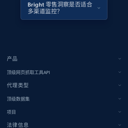
URL, Domain, Country code, Model number,
Bright 零售洞察是否适合
Sku, Product id, Product name, Manufacturer,
多渠道监控？
and more.
2.1K+
355+
立即开始
产品
Amazon products global dataset
Title, Seller name, Brand, Description, Initial
顶级网页抓取工具API
price, Currency, Availability, Reviews count, and
more.
代理类型
2.1K+
375+
立即开始
顶级数据集
项目
Amazon products global dataset - Collects
法律信息