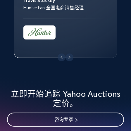
Travis Stuckey
Overstock 的客户战略与洞察总监
Hunter Fan 全国电商销售经理
eBay - Collect records by category
URL, Product id, Title, Seller name, Seller rating,
Seller reviews, Breadcrumbs, Root category, and
more.
2.5K+
359+
立即开始
Google Shopping
立即开始追踪 Yahoo Auctions
URL, Product id, Title, Product description,
Rating, Reviews count, Images, Variations, and
定价。
more.
咨询专家
2.4K+
202+
立即开始