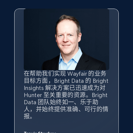
eBay - Gather data on products using
specified keywords
URL, Product id, Title, Seller name, Seller rating,
Seller reviews, Breadcrumbs, Root category, and
more.
2.5K+
359+
立即开始
在帮助我们实现 Wayfair 的业务
Bright Insights 的数据极大地支
我们之所以选择 Bright
借助 Bright Data 的解决方案，
目标方面，Bright Data 的 Bright
持了我们公司的目标。每个产品
Insights，是因为它能够跟踪销
我们获得了对市场领域、产品、
eBay - Collect products from shops on eBay
Insights 解决方案已迅速成为对
类别的市场份额帮助我们以主要
售情况，并绘制对我们业务至关
竞争格局以及消费者行为趋势的
URL, Product id, Title, Seller name, Seller rating,
Hunter 至关重要的资源。Bright
竞争对手为基准，而供应商的销
重要的竞争产品类别图。
独特且全面的洞察。
Seller reviews, Breadcrumbs, Root category, and
Data 团队始终如一、乐于助
售情况则从战术上帮助我们的营
more.
人，并始终提供准确、可行的情
销团队扩大产品种类。
Yael Fridman
Beverly Taylor
报。
Keter 的市场总监
Kingston Brass, Inc. 商品规划总监
2.5K+
359+
立即开始
Jonathan Lo