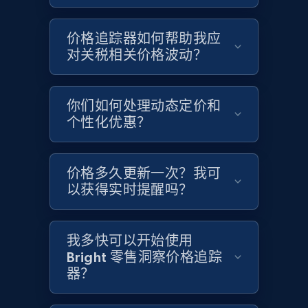
价格追踪器如何帮助我应
对关税相关价格波动？
Home Depot US - Gather data on products
using specified keywords
URL, Domain, Country code, Model number,
你们如何处理动态定价和
Sku, Product id, Product name, Manufacturer,
个性化优惠？
and more.
价格多久更新一次？我可
2.1K+
355+
立即开始
以获得实时提醒吗？
Home Depot US - Discover products by
我多快可以开始使用
Bright 零售洞察价格追踪
specified URL
器？
URL, Domain, Country code, Model number,
Sku, Product id, Product name, Manufacturer,