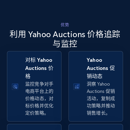
Walmart - products - Collects products by
specific keywords
优势
URL, Final price, Sku, Currency, Gtin,
利用 Yahoo Auctions 价格追踪
Specifications, Image urls, Top reviews, and
more.
与监控
5.6K+
878+
立即开始
对标 Yahoo
Yahoo
Auctions 价
Auctions 促
格
销动态
监控竞争对手
洞察 Yahoo
Walmart - products - Discover products by
电商平台上的
Auctions 促销
using sku numbers
价格动态，对
活动，复制成
URL, Final price, Sku, Currency, Gtin,
标价格并优化
功策略并推动
Specifications, Image urls, Top reviews, and
定价策略。
销售增长。
more.
5.6K+
878+
立即开始