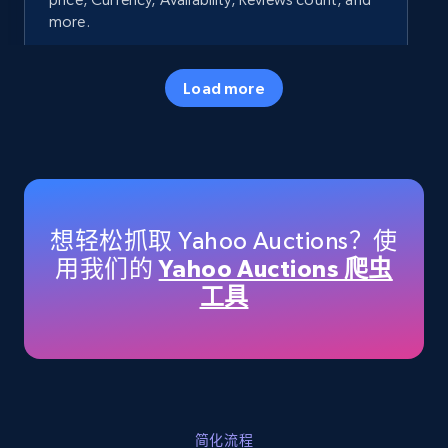
more.
35.3K+
5.7K+
立即开始
Load more
Amazon products - Collects products by
specific keywords
Title, Seller name, Brand, Description, Initial
想轻松抓取 Yahoo Auctions？使
price, Currency, Availability, Reviews count, and
用我们的
Yahoo Auctions 爬虫
more.
工具
35.3K+
5.7K+
立即开始
Amazon products - find products by using
简化流程