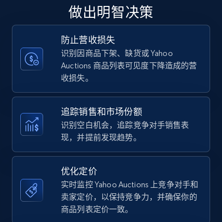
upc numbers
做出明智决策
Title, Seller name, Brand, Description, Initial
price, Currency, Availability, Reviews count, and
more.
防止营收损失
识别因商品下架、缺货或 Yahoo
Auctions 商品列表可见度下降造成的营
35.3K+
5.7K+
立即开始
收损失。
追踪销售和市场份额
Amazon Reviews
识别空白机会，追踪竞争对手销售表
URL, Product name, Product rating, Product
现，并提前发现趋势。
rating object, Product rating max, Rating,
Author name, Asin, and more.
优化定价
7.4K+
872+
立即开始
实时监控 Yahoo Auctions 上竞争对手和
卖家定价，以保持竞争力，并确保你的
商品列表定价一致。