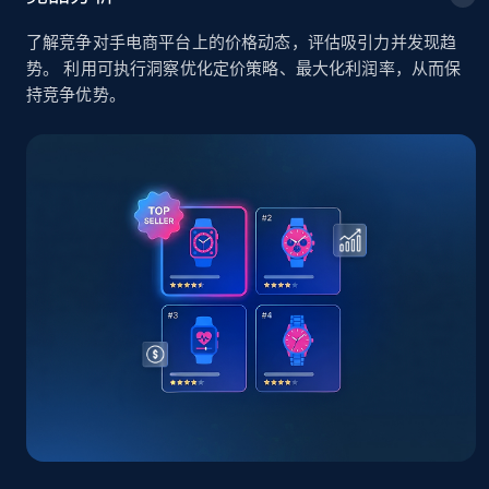
了解竞争对手电商平台上的价格动态，评估吸引力并发现趋
TikTok Shop - Collect TikTok shop products
势。 利用可执行洞察优化定价策略、最大化利润率，从而保
by keywords search
持竞争优势。
URL, Title, Available, Description, Currency, Initial
price, Final price, Discount percent, and more.
5.4K+
668+
立即开始
TikTok Shop - discover records by shop url
URL, Title, Available, Description, Currency, Initial
price, Final price, Discount percent, and more.
5.4K+
668+
立即开始