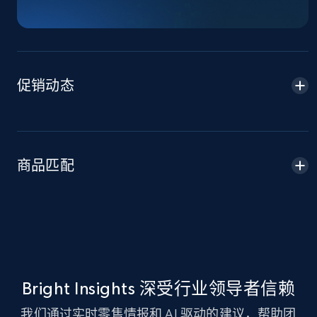
TikTok Shop - Collect TikTok shop products
by keywords search
URL, Title, Available, Description, Currency, Initial
price, Final price, Discount percent, and more.
促销动态
5.4K+
668+
立即开始
商品匹配
TikTok Shop - discover records by shop url
URL, Title, Available, Description, Currency, Initial
price, Final price, Discount percent, and more.
5.4K+
668+
立即开始
Bright Insights 深受行业领导者信赖
Amazon sellers info
我们通过实时零售情报和 AI 驱动的建议，帮助团