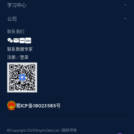
and more.
学习中心
2.1K+
355+
立即开始
公司
联系我们
Amazon products global dataset
联系数据专家
Title, Seller name, Brand, Description, Initial
注册／登录
price, Currency, Availability, Reviews count, and
more.
2.1K+
375+
立即开始
蜀ICP备18023585号
Amazon products global dataset - Collects
products by specific category URL
Title, Seller name, Brand, Description, Initial
© Copyright 2026 Bright Data Ltd. | 版权所有