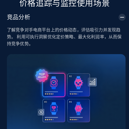
价格追踪与监控使用场景
TikTok Shop
竞品分析
URL, Title, Available, Description, Currency, Initial
price, Final price, Discount percent, and more.
了解竞争对手电商平台上的价格动态，评估吸引力并发现趋
势。 利用可执行洞察优化定价策略、最大化利润率，从而保
5.4K+
668+
立即开始
持竞争优势。
TikTok Shop - category
URL, Title, Available, Description, Currency, Initial
price, Final price, Discount percent, and more.
5.4K+
668+
立即开始