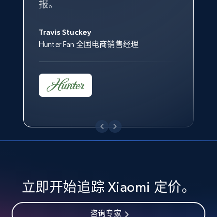
specified keywords
报。
Keter 的市场总监
Kingston Brass, Inc. 商品规划总监
URL, Product id, Title, Seller name, Seller rating,
Jonathan Lo
Seller reviews, Breadcrumbs, Root category, and
Travis Stuckey
Overstock 的客户战略与洞察总监
more.
Hunter Fan 全国电商销售经理
2.5K+
359+
立即开始
eBay - Collect products from shops on eBay
URL, Product id, Title, Seller name, Seller rating,
Seller reviews, Breadcrumbs, Root category, and
more.
2.5K+
359+
立即开始
立即开始追踪 Xiaomi 定价。
咨询专家