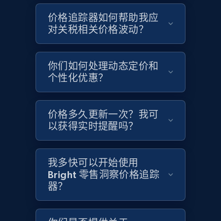
Google Shopping - collects products from
价格追踪器如何帮助我应
web using keywords
对关税相关价格波动？
URL, Product id, Title, Product description,
Rating, Reviews count, Images, Variations, and
more.
你们如何处理动态定价和
个性化优惠？
2.4K+
200+
立即开始
价格多久更新一次？我可
以获得实时提醒吗？
Home Depot US
URL, Domain, Country code, Model number,
Sku, Product id, Product name, Manufacturer,
我多快可以开始使用
and more.
Bright 零售洞察价格追踪
器？
2.1K+
355+
立即开始