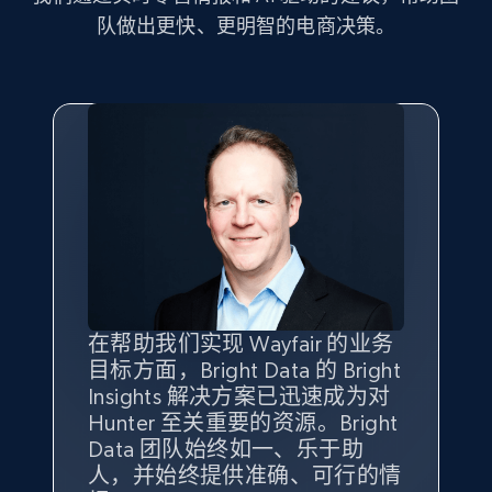
Seller id, URL, Seller name, Description, Detailed
队做出更快、更明智的电商决策。
info, Stars, Feedbacks, Return policy, and more.
2.5K+
378+
立即开始
eBay
URL, Product id, Title, Seller name, Seller rating,
Seller reviews, Breadcrumbs, Root category, and
more.
在帮助我们实现 Wayfair 的业务
Bright Insights 的数据极大地支
我们之所以选择 Bright
借助 Bright Data 的解决方案，
2.5K+
359+
立即开始
目标方面，Bright Data 的 Bright
持了我们公司的目标。每个产品
Insights，是因为它能够跟踪销
我们获得了对市场领域、产品、
Insights 解决方案已迅速成为对
类别的市场份额帮助我们以主要
售情况，并绘制对我们业务至关
竞争格局以及消费者行为趋势的
Hunter 至关重要的资源。Bright
竞争对手为基准，而供应商的销
重要的竞争产品类别图。
独特且全面的洞察。
Data 团队始终如一、乐于助
售情况则从战术上帮助我们的营
eBay - Gather data on products using
人，并始终提供准确、可行的情
销团队扩大产品种类。
Yael Fridman
Beverly Taylor