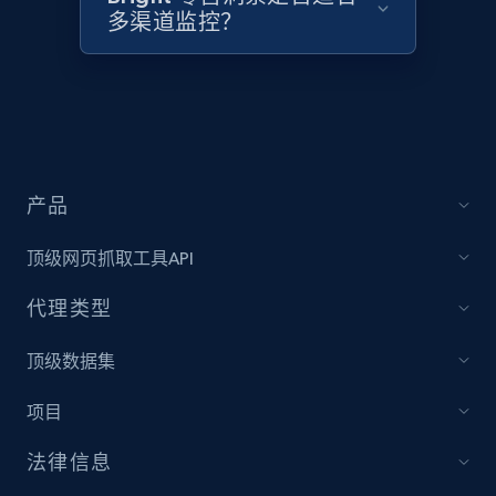
2.1K+
355+
立即开始
多渠道监控？
Home Depot US - Discover products by
specified UPC
URL, Domain, Country code, Model number,
Sku, Product id, Product name, Manufacturer,
产品
and more.
顶级网页抓取工具API
2.1K+
355+
立即开始
代理类型
顶级数据集
Home Depot US - Discovery products by
项目
specific category URL
URL, Domain, Country code, Model number,
法律信息
Sku, Product id, Product name, Manufacturer,