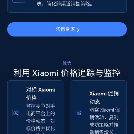
Specifications, Image urls, Top reviews, and
表，简化跨渠道销售策略。
more.
5.6K+
876+
立即开始
咨询专家
Walmart - products - Find new products by
using specific category URL
优势
利用 Xiaomi 价格追踪与监控
URL, Final price, Sku, Currency, Gtin,
Specifications, Image urls, Top reviews, and
more.
对标 Xiaomi
Xiaomi 促销
价格
5.6K+
876+
立即开始
动态
监控竞争对手
洞察 Xiaomi 促
电商平台上的
销活动，复制
价格动态，对
成功策略并推
标价格并优化
Walmart - products - Collects products by
动销售增长。