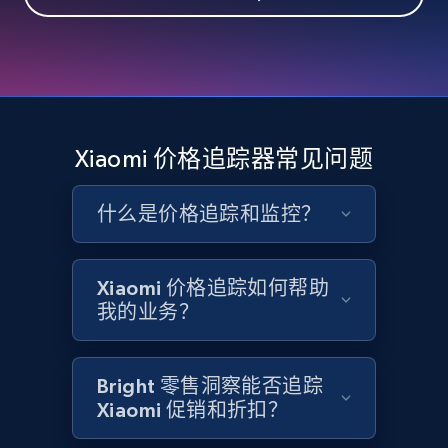
eBay - Collect records by category
URL, Product id, Title, Seller name, Seller rating,
Seller reviews, Breadcrumbs, Root category, and
more.
2.5K+
359+
立即开始
Xiaomi 价格追踪器常见问题
什么是价格追踪和监控？
Google Shopping
URL, Product id, Title, Product description,
Rating, Reviews count, Images, Variations, and
Xiaomi 价格追踪如何帮助
more.
我的业务？
2.4K+
200+
立即开始
Bright 零售洞察能否追踪
Xiaomi 促销和折扣？