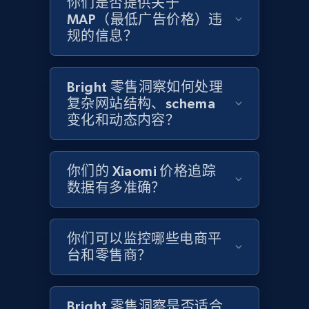
你们是否提供关于
MAP（最低广告价格）违
Home Depot US - Gather data on products
规的信息？
using specified keywords
URL, Domain, Country code, Model number,
Sku, Product id, Product name, Manufacturer,
Bright 零售洞察如何处理
and more.
复杂网站结构、schema
变化和动态内容？
2.1K+
355+
立即开始
你们的 Xiaomi 价格追踪
数据有多准确？
Home Depot US - Discover products by
specified URL
你们可以监控哪些电商平
URL, Domain, Country code, Model number,
台和零售商？
Sku, Product id, Product name, Manufacturer,
and more.
Bright 零售洞察是否适合