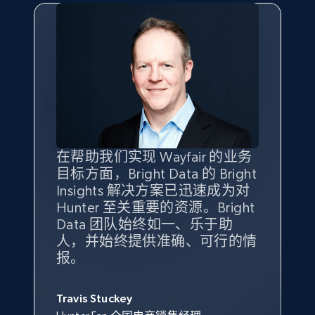
eBay - Gather data on products using
specified keywords
URL, Product id, Title, Seller name, Seller rating,
Seller reviews, Breadcrumbs, Root category, and
more.
2.5K+
359+
立即开始
在帮助我们实现 Wayfair 的业务
Bright Insights 的数据极大地支
我们之所以选择 Bright
借助 Bright Data 的解决方案，
目标方面，Bright Data 的 Bright
持了我们公司的目标。每个产品
Insights，是因为它能够跟踪销
我们获得了对市场领域、产品、
Insights 解决方案已迅速成为对
类别的市场份额帮助我们以主要
售情况，并绘制对我们业务至关
竞争格局以及消费者行为趋势的
eBay - Collect products from shops on eBay
Hunter 至关重要的资源。Bright
竞争对手为基准，而供应商的销
重要的竞争产品类别图。
独特且全面的洞察。
URL, Product id, Title, Seller name, Seller rating,
Data 团队始终如一、乐于助
售情况则从战术上帮助我们的营
Seller reviews, Breadcrumbs, Root category, and
人，并始终提供准确、可行的情
销团队扩大产品种类。
Yael Fridman
Beverly Taylor
more.
报。
Keter 的市场总监
Kingston Brass, Inc. 商品规划总监
Jonathan Lo
2.5K+
359+
立即开始
Travis Stuckey
Overstock 的客户战略与洞察总监