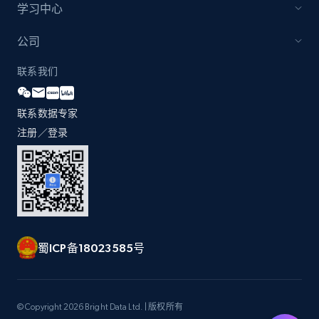
products by specific category URL
学习中心
Title, Seller name, Brand, Description, Initial
公司
price, Currency, Availability, Reviews count, and
more.
联系我们
2.1K+
375+
立即开始
联系数据专家
注册／登录
Amazon products global dataset -
Collecting products by keyword search
Title, Seller name, Brand, Description, Initial
price, Currency, Availability, Reviews count, and
more.
蜀ICP备18023585号
2.1K+
375+
立即开始
© Copyright 2026 Bright Data Ltd. | 版权所有