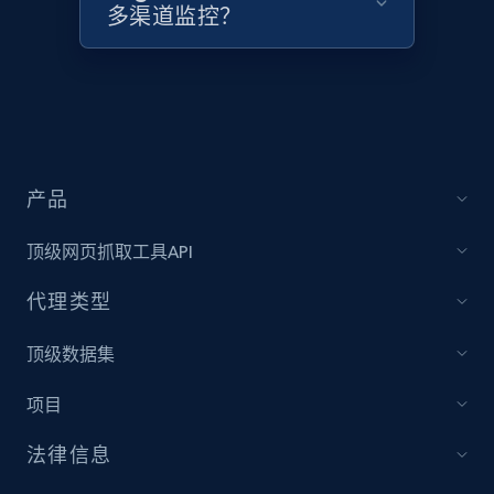
URL, Domain, Country code, Model number,
多渠道监控？
Sku, Product id, Product name, Manufacturer,
and more.
2.1K+
355+
立即开始
产品
Amazon products global dataset
顶级网页抓取工具API
Title, Seller name, Brand, Description, Initial
price, Currency, Availability, Reviews count, and
代理类型
more.
顶级数据集
2.1K+
375+
立即开始
项目
法律信息
Amazon products global dataset - Collects