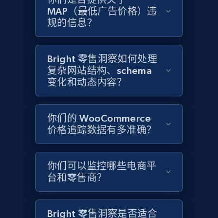
and more.
MAP（最低广告价格）违
规的信息？
2.1K+
355+
立即开始
Bright 零售洞察如何处理
复杂网站结构、schema
Home Depot US - Discover products by
变化和动态内容？
specified UPC
URL, Domain, Country code, Model number,
Sku, Product id, Product name, Manufacturer,
你们的 WooCommerce
and more.
价格追踪数据有多准确？
2.1K+
355+
立即开始
你们可以监控哪些电商平
台和零售商？
Home Depot US - Discovery products by
specific category URL
Bright 零售洞察是否适合