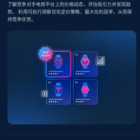
了解竞争对手电商平台上的价格动态，评估吸引力并发现趋
势。 利用可执行洞察优化定价策略、最大化利润率，从而保
TikTok Shop - Collect TikTok shop products
持竞争优势。
by keywords search
URL, Title, Available, Description, Currency, Initial
price, Final price, Discount percent, and more.
5.4K+
668+
立即开始
TikTok Shop - discover records by shop url
URL, Title, Available, Description, Currency, Initial
price, Final price, Discount percent, and more.
5.4K+
668+
立即开始