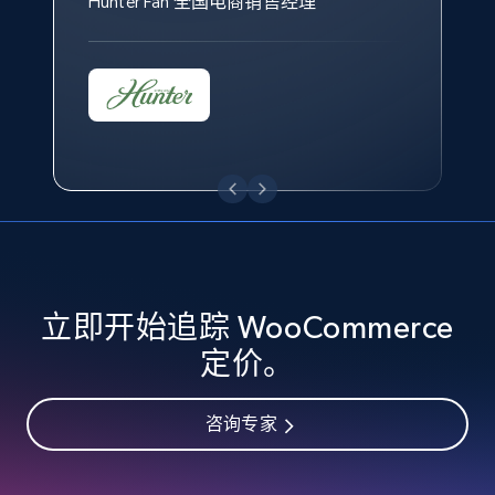
Hunter Fan 全国电商销售经理
eBay - Collect records by category
URL, Product id, Title, Seller name, Seller rating,
Seller reviews, Breadcrumbs, Root category, and
more.
2.5K+
359+
立即开始
Google Shopping
立即开始追踪 WooCommerce
URL, Product id, Title, Product description,
定价。
Rating, Reviews count, Images, Variations, and
more.
咨询专家
2.4K+
199+
立即开始