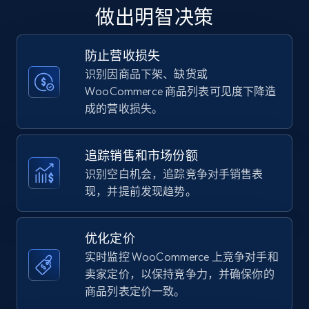
upc numbers
做出明智决策
Title, Seller name, Brand, Description, Initial
price, Currency, Availability, Reviews count, and
more.
防止营收损失
识别因商品下架、缺货或
WooCommerce 商品列表可见度下降造
35.2K+
5.7K+
立即开始
成的营收损失。
追踪销售和市场份额
Amazon Reviews
识别空白机会，追踪竞争对手销售表
URL, Product name, Product rating, Product
现，并提前发现趋势。
rating object, Product rating max, Rating,
Author name, Asin, and more.
优化定价
7.4K+
870+
立即开始
实时监控 WooCommerce 上竞争对手和
卖家定价，以保持竞争力，并确保你的
商品列表定价一致。