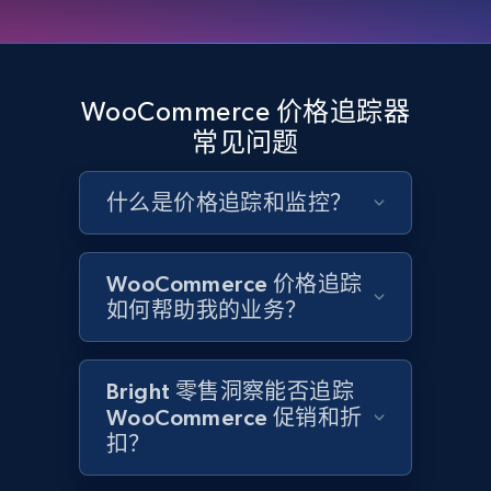
Google Shopping - collects products from
web using keywords
WooCommerce 价格追踪器
URL, Product id, Title, Product description,
常见问题
Rating, Reviews count, Images, Variations, and
more.
什么是价格追踪和监控？
2.4K+
199+
立即开始
WooCommerce 价格追踪
如何帮助我的业务？
Home Depot US
URL, Domain, Country code, Model number,
Bright 零售洞察能否追踪
Sku, Product id, Product name, Manufacturer,
WooCommerce 促销和折
and more.
扣？
2.1K+
355+
立即开始