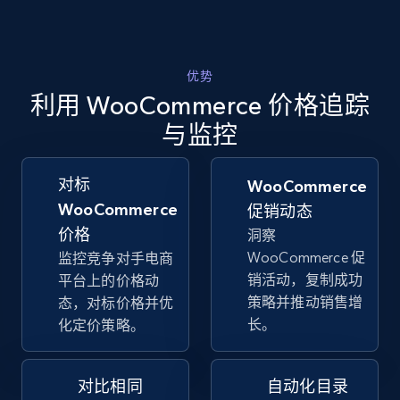
Walmart - products - Collects products by
specific keywords
优势
URL, Final price, Sku, Currency, Gtin,
利用 WooCommerce 价格追踪
Specifications, Image urls, Top reviews, and
more.
与监控
5.6K+
875+
立即开始
对标
WooCommerce
WooCommerce
促销动态
价格
洞察
WooCommerce 促
监控竞争对手电商
Walmart - products - Discover products by
销活动，复制成功
平台上的价格动
using sku numbers
策略并推动销售增
态，对标价格并优
URL, Final price, Sku, Currency, Gtin,
长。
化定价策略。
Specifications, Image urls, Top reviews, and
more.
对比相同
自动化目录
5.6K+
875+
立即开始