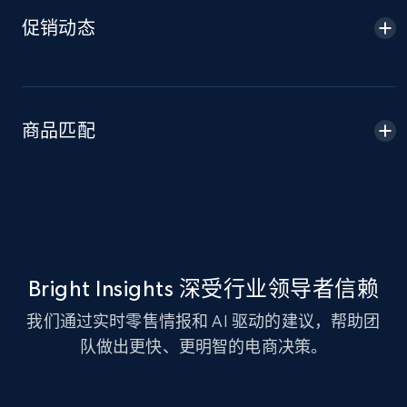
促销动态
Amazon sellers info
Seller id, URL, Seller name, Description, Detailed
info, Stars, Feedbacks, Return policy, and more.
商品匹配
2.5K+
378+
立即开始
eBay
URL, Product id, Title, Seller name, Seller rating,
Seller reviews, Breadcrumbs, Root category, and
Bright Insights 深受行业领导者信赖
more.
我们通过实时零售情报和 AI 驱动的建议，帮助团
2.5K+
队做出更快、更明智的电商决策。
359+
立即开始