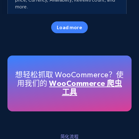
more.
35.2K+
5.7K+
立即开始
Load more
Amazon products - Collects products by
specific keywords
Title, Seller name, Brand, Description, Initial
想轻松抓取 WooCommerce？使
price, Currency, Availability, Reviews count, and
用我们的
WooCommerce 爬虫
more.
工具
35.2K+
5.7K+
立即开始
Amazon products - find products by using
简化流程