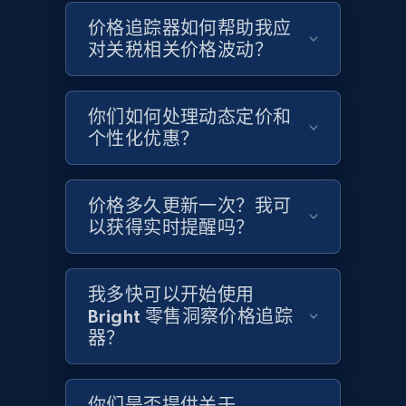
价格追踪器如何帮助我应
对关税相关价格波动？
Home Depot US - Gather data on products
using specified keywords
你们如何处理动态定价和
个性化优惠？
URL, Domain, Country code, Model number,
Sku, Product id, Product name, Manufacturer,
and more.
价格多久更新一次？我可
以获得实时提醒吗？
2.1K+
355+
立即开始
我多快可以开始使用
Bright 零售洞察价格追踪
Home Depot US - Discover products by
器？
specified URL
URL, Domain, Country code, Model number,
Sku, Product id, Product name, Manufacturer,
你们是否提供关于