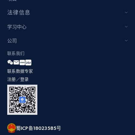
Amazon products global dataset - Collects
法律信息
products by specific category URL
学习中心
Title, Seller name, Brand, Description, Initial
price, Currency, Availability, Reviews count, and
公司
more.
联系我们
2.1K+
375+
立即开始
联系数据专家
注册／登录
Amazon products global dataset -
Collecting products by keyword search
Title, Seller name, Brand, Description, Initial
price, Currency, Availability, Reviews count, and
more.
蜀ICP备18023585号
2.1K+
375+
立即开始