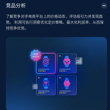
5.4K+
668+
立即开始
竞品分析
了解竞争对手电商平台上的价格动态，评估吸引力并发现趋
势。 利用可执行洞察优化定价策略、最大化利润率，从而保
TikTok Shop - Collect TikTok shop products
持竞争优势。
by keywords search
URL, Title, Available, Description, Currency, Initial
price, Final price, Discount percent, and more.
5.4K+
668+
立即开始
TikTok Shop - discover records by shop url
URL, Title, Available, Description, Currency, Initial
price, Final price, Discount percent, and more.