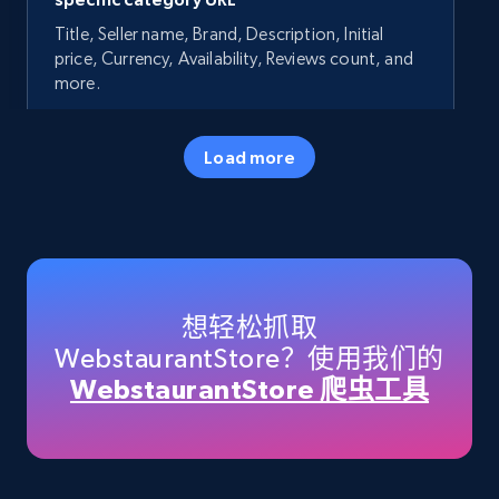
Title, Seller name, Brand, Description, Initial
price, Currency, Availability, Reviews count, and
more.
35.3K+
5.7K+
立即开始
Load more
Amazon products - Collects products by
specific keywords
Title, Seller name, Brand, Description, Initial
想轻松抓取
price, Currency, Availability, Reviews count, and
WebstaurantStore？使用我们的
more.
WebstaurantStore 爬虫工具
35.3K+
5.7K+
立即开始