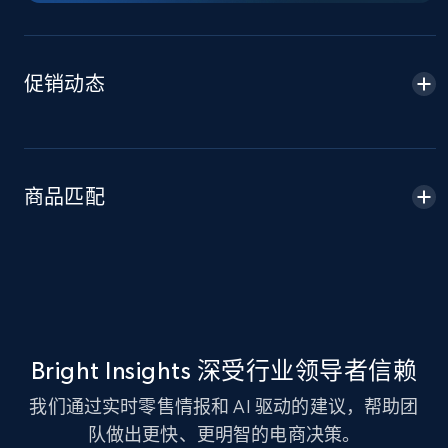
5.4K+
668+
立即开始
促销动态
Amazon sellers info
Seller id, URL, Seller name, Description, Detailed
info, Stars, Feedbacks, Return policy, and more.
商品匹配
2.5K+
378+
立即开始
eBay
URL, Product id, Title, Seller name, Seller rating,
Seller reviews, Breadcrumbs, Root category, and
Bright Insights 深受行业领导者信赖
more.
我们通过实时零售情报和 AI 驱动的建议，帮助团
2.5K+
队做出更快、更明智的电商决策。
359+
立即开始