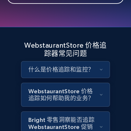
2.4K+
202+
立即开始
Google Shopping - collects products from
web using keywords
WebstaurantStore 价格追
URL, Product id, Title, Product description,
踪器常见问题
Rating, Reviews count, Images, Variations, and
more.
什么是价格追踪和监控？
2.4K+
202+
立即开始
WebstaurantStore 价格
追踪如何帮助我的业务？
Home Depot US
URL, Domain, Country code, Model number,
Bright 零售洞察能否追踪
Sku, Product id, Product name, Manufacturer,
WebstaurantStore 促销
and more.