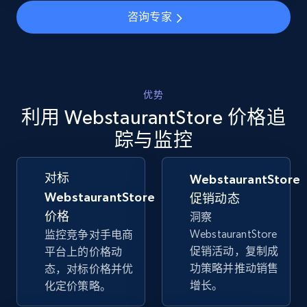
咨询专家
Walmart - products - Collects products by
specific keywords
优势
URL, Final price, Sku, Currency, Gtin,
利用 WebstaurantStore 价格追
Specifications, Image urls, Top reviews, and
more.
踪与监控
5.6K+
878+
立即开始
对标
WebstaurantStore
WebstaurantStore
促销动态
价格
洞察
WebstaurantStore
监控竞争对手电商
Walmart - products - Discover products by
促销活动，复制成
平台上的价格动
using sku numbers
功策略并推动销售
态，对标价格并优
URL, Final price, Sku, Currency, Gtin,
增长。
化定价策略。
Specifications, Image urls, Top reviews, and
more.