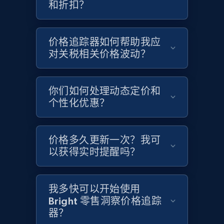
和折扣？
2.1K+
355+
立即开始
价格追踪器如何帮助我应
对关税相关价格波动？
Home Depot US - Gather data on products
using specified keywords
你们如何处理动态定价和
个性化优惠？
URL, Domain, Country code, Model number,
Sku, Product id, Product name, Manufacturer,
and more.
价格多久更新一次？我可
以获得实时提醒吗？
2.1K+
355+
立即开始
我多快可以开始使用
Bright 零售洞察价格追踪
Home Depot US - Discover products by
器？
specified URL