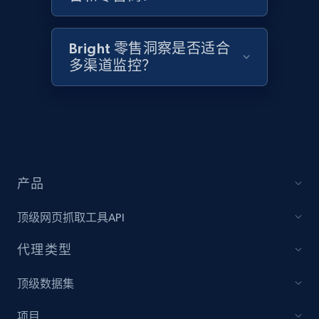
Home Depot US - Discovery products by
specific category URL
URL, Domain, Country code, Model number,
Bright 零售洞察是否适合
Sku, Product id, Product name, Manufacturer,
多渠道监控？
and more.
2.1K+
355+
立即开始
产品
Amazon products global dataset
Title, Seller name, Brand, Description, Initial
顶级网页抓取工具API
price, Currency, Availability, Reviews count, and
more.
代理类型
2.1K+
375+
立即开始
顶级数据集
项目