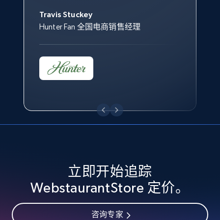
Jonathan Lo
2.5K+
359+
立即开始
Travis Stuckey
Overstock 的客户战略与洞察总监
Hunter Fan 全国电商销售经理
eBay - Collect records by category
URL, Product id, Title, Seller name, Seller rating,
Seller reviews, Breadcrumbs, Root category, and
more.
2.5K+
359+
立即开始
Google Shopping
立即开始追踪
URL, Product id, Title, Product description,
WebstaurantStore 定价。
Rating, Reviews count, Images, Variations, and
more.
咨询专家