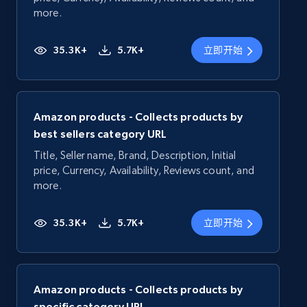
more.
35.3K+
5.7K+
立即开始
Amazon products - Collects products by
best sellers category URL
Title, Seller name, Brand, Description, Initial
price, Currency, Availability, Reviews count, and
more.
35.3K+
5.7K+
立即开始
Amazon products - Collects products by
specific category URL