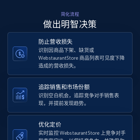
Amazon products - find products by using
简化流程
upc numbers
做出明智决策
Title, Seller name, Brand, Description, Initial
price, Currency, Availability, Reviews count, and
more.
防止营收损失
识别因商品下架、缺货或
WebstaurantStore 商品列表可见度下降
35.3K+
5.7K+
立即开始
造成的营收损失。
追踪销售和市场份额
Amazon Reviews
识别空白机会，追踪竞争对手销售表
URL, Product name, Product rating, Product
现，并提前发现趋势。
rating object, Product rating max, Rating,
Author name, Asin, and more.
优化定价
7.4K+
872+
立即开始
实时监控 WebstaurantStore 上竞争对手