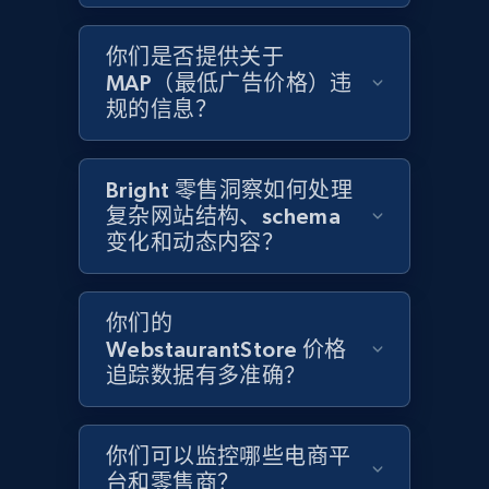
URL, Domain, Country code, Model number,
Sku, Product id, Product name, Manufacturer,
你们是否提供关于
and more.
MAP（最低广告价格）违
规的信息？
2.1K+
355+
立即开始
Bright 零售洞察如何处理
复杂网站结构、schema
Home Depot US - Discover products by
变化和动态内容？
specified UPC
URL, Domain, Country code, Model number,
Sku, Product id, Product name, Manufacturer,
你们的
and more.
WebstaurantStore 价格
追踪数据有多准确？
2.1K+
355+
立即开始
你们可以监控哪些电商平
台和零售商？