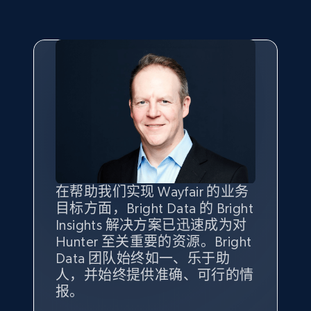
eBay - Gather data on products using
specified keywords
URL, Product id, Title, Seller name, Seller rating,
Seller reviews, Breadcrumbs, Root category, and
more.
2.5K+
359+
立即开始
在帮助我们实现 Wayfair 的业务
Bright Insights 的数据极大地支
我们之所以选择 Bright
借助 Bright Data 的解决方案，
目标方面，Bright Data 的 Bright
持了我们公司的目标。每个产品
Insights，是因为它能够跟踪销
我们获得了对市场领域、产品、
Insights 解决方案已迅速成为对
类别的市场份额帮助我们以主要
售情况，并绘制对我们业务至关
竞争格局以及消费者行为趋势的
eBay - Collect products from shops on eBay
Hunter 至关重要的资源。Bright
竞争对手为基准，而供应商的销
重要的竞争产品类别图。
独特且全面的洞察。
URL, Product id, Title, Seller name, Seller rating,
Data 团队始终如一、乐于助
售情况则从战术上帮助我们的营
Seller reviews, Breadcrumbs, Root category, and
人，并始终提供准确、可行的情
销团队扩大产品种类。
Yael Fridman
Beverly Taylor
more.
报。
Keter 的市场总监
Kingston Brass, Inc. 商品规划总监