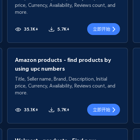
price, Currency, Availability, Reviews count, and
more.
35.1K+
5.7K+
立即开始
Amazon products - find products by
using upc numbers
Title, Seller name, Brand, Description, Initial
price, Currency, Availability, Reviews count, and
more.
35.1K+
5.7K+
立即开始