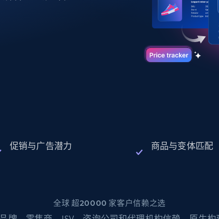
起价
数据中心代理
$0.9/IP
B
静态ISP代理
130万+ 超高速静态住宅代理
促销与广告潜力
商品与变体匹配
全球 超20000 家客户信赖之选
品牌、零售商、ISV、咨询公司和代理机构信赖。原生