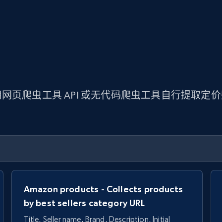
网页爬虫工具 API 或无代码爬虫工具自行提取定
Amazon products - Collects products
by best sellers category URL
Title, Seller name, Brand, Description, Initial