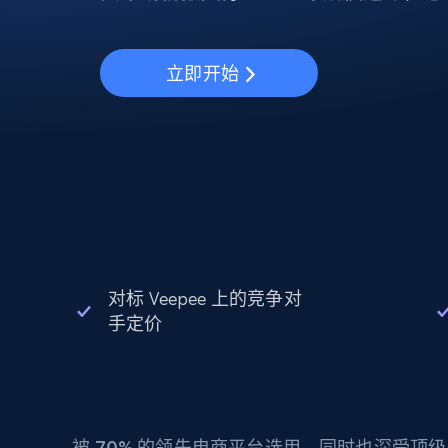
动态代理
起价
$5
$2.5/G
免费套餐
动态代理
5折
超40000万 万高速真人住宅代理
起价
ISP 代理
$1.3/IP
立即开始
数据中心代理
用于数据获取的高速代理
对标 Veepee 上的竞争对
手定价
被
70%
的领先电商平台选用，同时也深受顶级