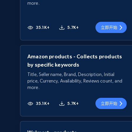
more.
35.1K+
5.7K+
立即开始
Amazon products - Collects products
by specific keywords
Title, Seller name, Brand, Description, Initial
price, Currency, Availability, Reviews count, and
more.
35.1K+
5.7K+
立即开始