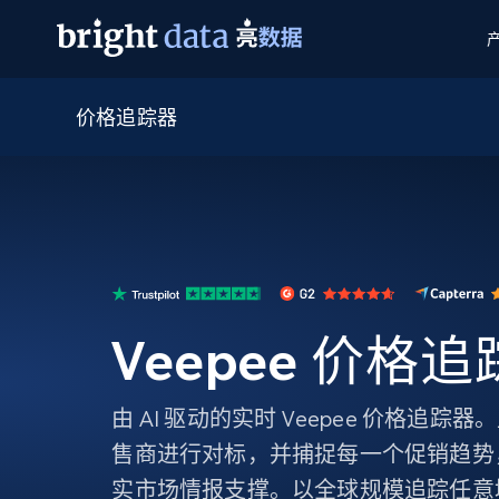
价格追踪器
网页数据抓取 API
多模态训练
网页数据抓取 API
工具
网页解锁 API
视频与媒体数据
网页解锁 API
起价
$1/ 每1 次
告别封锁和验证码
获得取之不尽的视频，图片及更多内
免费套餐
第三方工具集成
Discover API
视频信息流——为 VLA 准备就绪
免费
起价
爬虫 API
$1/1k请求
始终在线的代理实时网页发现
获取持续、定向的网页视频，用于训
浏览器扩展
器人策略
搜索引擎结果页 API
搜索引擎 API
起价
数据包
代理网络检查
按需获取多引擎搜索结果
$1/ 每1 次
免费套餐
为各行各业生成可直接用于LLM的数据
Veepee 价格
Google
Bing
Duckduckgo
Yandex
起价
网站地图
爬虫浏览器 API
爬虫浏览器 API
$5/GB
键启动内置隐匿模式的远程浏览器
由 AI 驱动的实时 Veepee 价格追
代理基础设施
售商进行对标，并捕捉每一个促销趋势
代理服务
实市场情报支撑。以全球规模追踪任意