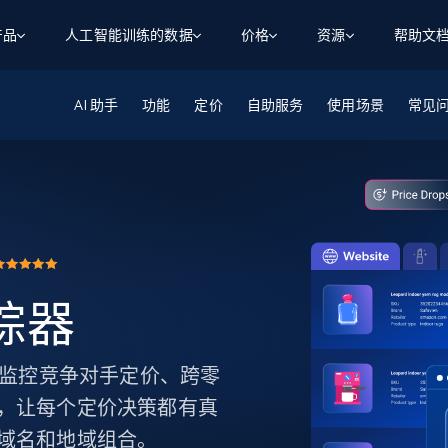
产品
人工智能训练的数据
价格
资源
帮助文
AI 助手
智能体 WEB 执行
数据源
数据源
功能
定价
自助服务
使用场景
常见
数
数
资
学习中心
搜索及提取
抓取APIs
抓取APIs
起价
$1
$0.75/1k 记录条
请求
容
让 AI 应用具备搜索与爬取整个网络的能力
从 600+ 个网站获取实时数据
免费套餐
博客
领英
电商
社交媒体
ChatGPT
智能体浏览器
爬虫工作室定价
起价
爬虫工作室
练人形机
让智能体浏览网站并自动执行任务
$1/1k请求
案例研究
免费套餐
将任何网站转化为数据管道
亮数据 MCP
免费
起价
数据集
数据集
网络研讨会
站式工具包，全面解锁网页
请求
$250/100K 记录条
集
来自 600+ 个域名的预收集数据
追踪器
起价
领英
电商
社交媒体
房地产
代理位置
缓存速递
$0.2/1k HTML
缓存速递
实时网页数据，采集即交付
产品技术视频
踪器。监控竞争对手定价、跨零
，让每个定价决策都有真
域名和地域组合。