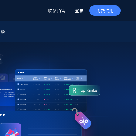
联系销售
登录
档
免费试用
问题
据与洞察
据及洞察
源
公司
初创企业计划
零售情报
零售
新
起价
$2000/月
解锁实时电商洞察与AI驱动的业务推荐
洞察
联盟推荐
演示智能体
企业级数据服务
托管式数据
起价
为企业级数据收集量身定制
$1500/月
采集
信任中心
集成
Deep Lookup
测试版
Bright SDK
在海量级网页数据上运行复杂
查询