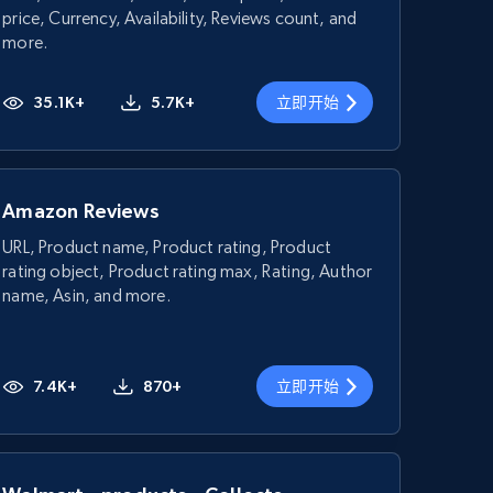
price, Currency, Availability, Reviews count, and
more.
35.1K+
5.7K+
立即开始
Amazon Reviews
URL, Product name, Product rating, Product
rating object, Product rating max, Rating, Author
name, Asin, and more.
7.4K+
870+
立即开始