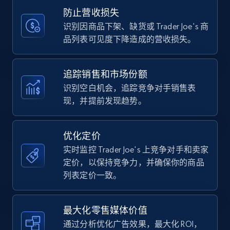
Title, Seller name, Brand, Description, Initial
防止营收损失
price, Currency, Availability, Reviews count, and
more.
识别因商品下架、缺货或 Trader Joe's 商
品列表可见度下降造成的营收损失。
35.2K+
5.7K+
立即开始
追踪销售和市场份额
识别空白机会，追踪竞争对手销售表
现，并提前发现趋势。
Amazon Reviews
URL, Product name, Product rating, Product
rating object, Product rating max, Rating,
优化定价
Author name, Asin, and more.
实时监控 Trader Joe's 上竞争对手和卖家
定价，以保持竞争力，并确保你的商品
7.4K+
870+
立即开始
列表定价一致。
最大化零售媒体价值
Walmart - products
通过分析优化广告效果，最大化 ROI，