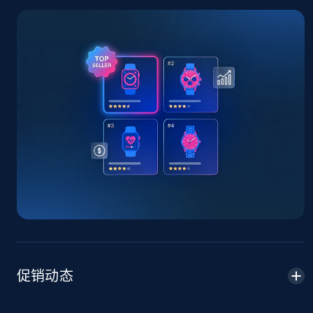
TikTok Shop - Collect TikTok shop products
by keywords search
URL, Title, Available, Description, Currency, Initial
price, Final price, Discount percent, and more.
5.4K+
668+
立即开始
TikTok Shop - discover records by shop url
URL, Title, Available, Description, Currency, Initial
price, Final price, Discount percent, and more.
5.4K+
668+
立即开始
促销动态