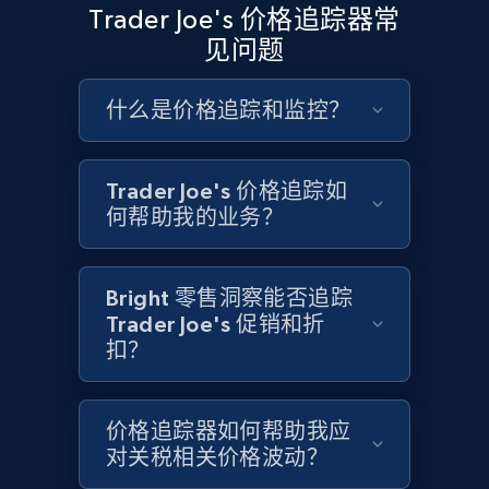
Trader Joe's 价格追踪器常
Google Shopping - collects products from
见问题
web using keywords
URL, Product id, Title, Product description,
什么是价格追踪和监控？
Rating, Reviews count, Images, Variations, and
more.
Trader Joe's 价格追踪如
2.4K+
199+
立即开始
何帮助我的业务？
Bright 零售洞察能否追踪
Home Depot US
Trader Joe's 促销和折
扣？
URL, Domain, Country code, Model number,
Sku, Product id, Product name, Manufacturer,
and more.
价格追踪器如何帮助我应
对关税相关价格波动？
2.1K+
355+
立即开始