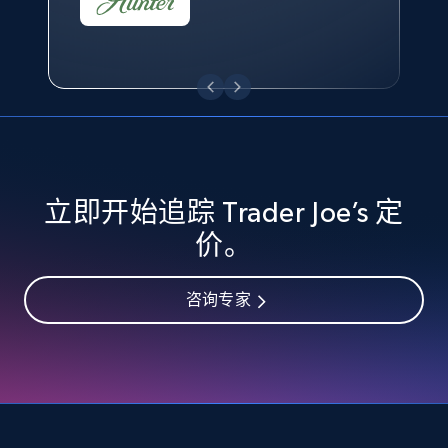
eBay - Collect records by category
URL, Product id, Title, Seller name, Seller rating,
Seller reviews, Breadcrumbs, Root category, and
more.
2.5K+
359+
立即开始
立即开始追踪 Trader Joe’s 定
价。
Google Shopping
URL, Product id, Title, Product description,
咨询专家
Rating, Reviews count, Images, Variations, and
more.
2.4K+
199+
立即开始