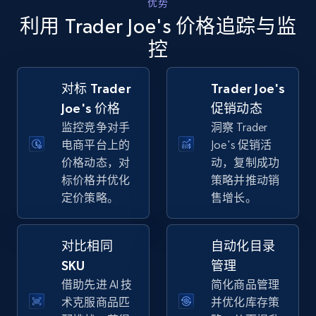
优势
Walmart - products - Collects products by
利用 Trader Joe's 价格追踪与监
specific keywords
控
URL, Final price, Sku, Currency, Gtin,
Specifications, Image urls, Top reviews, and
more.
对标 Trader
Trader Joe's
Joe's 价格
促销动态
5.6K+
875+
立即开始
监控竞争对手
洞察 Trader
电商平台上的
Joe's 促销活
价格动态，对
动，复制成功
标价格并优化
策略并推动销
Walmart - products - Discover products by
定价策略。
售增长。
using sku numbers
URL, Final price, Sku, Currency, Gtin,
Specifications, Image urls, Top reviews, and
对比相同
自动化目录
more.
SKU
管理
借助先进 AI 技
简化商品管理
5.6K+
875+
立即开始
术克服商品匹
并优化库存策