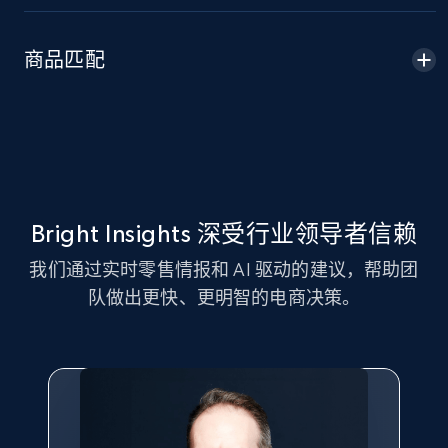
Amazon sellers info
Seller id, URL, Seller name, Description, Detailed
商品匹配
info, Stars, Feedbacks, Return policy, and more.
2.5K+
378+
立即开始
eBay
Bright Insights 深受行业领导者信赖
URL, Product id, Title, Seller name, Seller rating,
我们通过实时零售情报和 AI 驱动的建议，帮助团
Seller reviews, Breadcrumbs, Root category, and
more.
队做出更快、更明智的电商决策。
2.5K+
359+
立即开始