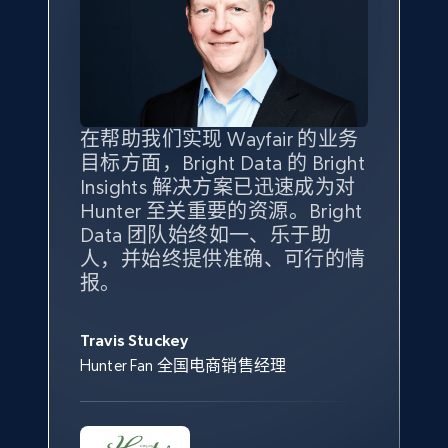
eBay - Gather data on products using
specified keywords
URL, Product id, Title, Seller name, Seller rating,
Seller reviews, Breadcrumbs, Root category, and
more.
在帮助我们实现 Wayfair 的业务
Bright Insights 的数据极大地支
我们之所以选择 Bright
借助 Bright Data 的解决方案，
2.5K+
359+
立即开始
目标方面，Bright Data 的 Bright
持了我们公司的目标。每个产品
Insights，是因为它能够跟踪销
我们获得了对市场领域、产品、
Insights 解决方案已迅速成为对
类别的市场份额帮助我们以主要
售情况，并绘制对我们业务至关
竞争格局以及消费者行为趋势的
Hunter 至关重要的资源。Bright
竞争对手为基准，而供应商的销
重要的竞争产品类别图。
独特且全面的洞察。
Data 团队始终如一、乐于助
售情况则从战术上帮助我们的营
eBay - Collect products from shops on eBay
人，并始终提供准确、可行的情
销团队扩大产品种类。
Yael Fridman
Beverly Taylor
报。
URL, Product id, Title, Seller name, Seller rating,
Keter 的市场总监
Kingston Brass, Inc. 商品规划总监
Seller reviews, Breadcrumbs, Root category, and
Jonathan Lo
more.
Travis Stuckey
Overstock 的客户战略与洞察总监
Hunter Fan 全国电商销售经理
2.5K+
359+
立即开始