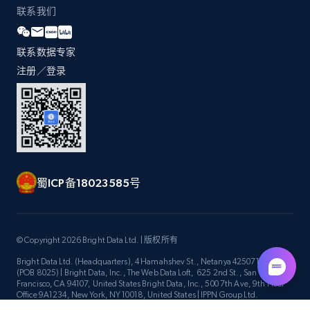
Title, Seller name, Brand, Description, Initial
联系我们
price, Currency, Availability, Reviews count, and
more.
联系数据专家
注册／登录
2.1K+
375+
立即开始
Amazon products global dataset -
Collecting products by keyword search
蜀ICP备18023585号
Title, Seller name, Brand, Description, Initial
price, Currency, Availability, Reviews count, and
more.
© Copyright 2026 Bright Data Ltd. | 版权所有
2.1K+
375+
立即开始
Bright Data Ltd. (Headquarters), 4 Hamahshev St., Netanya 4250714, Israel
(POB 8025) | Bright Data, Inc., The Web Data Loft, 625 2nd St., San
Francisco, CA 94107, United States Bright Data, Inc., 500 7th Ave, 9th Floor
Office 9A1234, New York, NY 10018, United States | IPPN Group Ltd.