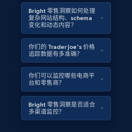
2.1K+
355+
立即开始
Bright 零售洞察如何处理
复杂网站结构、schema
变化和动态内容？
Home Depot US - Discover products by
specified UPC
你们的 Trader Joe's 价格
URL, Domain, Country code, Model number,
追踪数据有多准确？
Sku, Product id, Product name, Manufacturer,
and more.
你们可以监控哪些电商平
台和零售商？
2.1K+
355+
立即开始
Bright 零售洞察是否适合
Home Depot US - Discovery products by
多渠道监控？
specific category URL
URL, Domain, Country code, Model number,