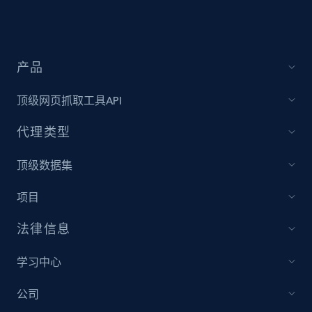
Sku, Product id, Product name, Manufacturer,
and more.
2.1K+
355+
立即开始
产品
顶级网页抓取工具API
Amazon products global dataset
代理类型
Title, Seller name, Brand, Description, Initial
price, Currency, Availability, Reviews count, and
顶级数据集
more.
项目
2.1K+
375+
立即开始
法律信息
学习中心
Amazon products global dataset - Collects
公司
products by specific category URL