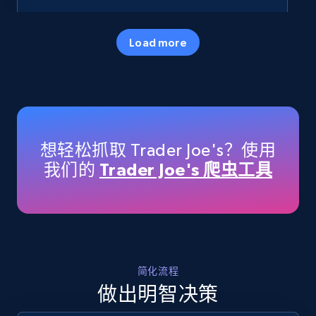
35.2K+
5.7K+
立即开始
Load more
Amazon products - Collects products by
specific keywords
Title, Seller name, Brand, Description, Initial
想轻松抓取 Trader Joe's？使用
price, Currency, Availability, Reviews count, and
我们的
Trader Joe's 爬虫工具
more.
35.2K+
5.7K+
立即开始
简化流程
Amazon products - find products by using
做出明智决策
upc numbers