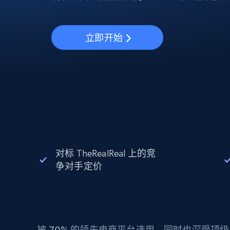
动态代理
起价
$5
$2.5/G
免费套餐
动态代理
5折
超40000万 万高速真人住宅代理
起价
ISP 代理
$1.3/IP
立即开始
数据中心代理
用于数据获取的高速代理
对标 TheRealReal 上的竞
争对手定价
被
70%
的领先电商平台选用，同时也深受顶级