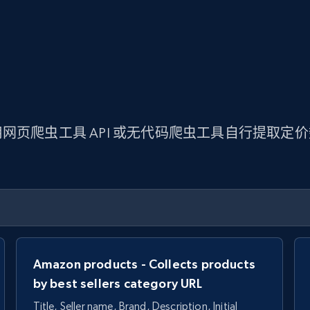
网页爬虫工具 API 或无代码爬虫工具自行提取定
Amazon products - Collects products
by best sellers category URL
Title, Seller name, Brand, Description, Initial