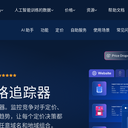
品
人工智能训练的数据
价格
资源
帮助文档
AI 助手
智能体 WEB 执行
数据源
数据源
功能
定价
自助服务
使用场景
常见
数
数
资
学习中心
搜索及提取
抓取APIs
抓取APIs
起价
$1
$0.75/1k 记录条
请求
容
让 AI 应用具备搜索与爬取整个网络的能力
从 600+ 个网站获取实时数据
免费套餐
博客
领英
电商
社交媒体
ChatGPT
智能体浏览器
爬虫工作室定价
起价
爬虫工作室
练人形机
让智能体浏览网站并自动执行任务
$1/1k请求
案例研究
免费套餐
将任何网站转化为数据管道
亮数据 MCP
免费
起价
数据集
数据集
网络研讨会
站式工具包，全面解锁网页
请求
$250/100K 记录条
集
来自 600+ 个域名的预收集数据
 价格追踪器
起价
领英
电商
社交媒体
房地产
代理位置
缓存速递
$0.2/1k HTML
缓存速递
实时网页数据，采集即交付
产品技术视频
价格追踪器。监控竞争对手定价、
趋势，让每个定价决策都
任意域名和地域组合。