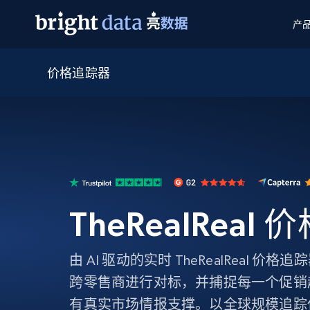
产
价格追踪器
网页数据抓取 API
多模态训练
网页数据抓取 API
工具
网页解锁 API
视频与媒体数据
网页解锁 API
起价
$1/ 每1 次
告别封锁和验证码
获得取之不尽的视频，图片及更多内
免费套餐
第三方工具集成
Discover API
视频信息流——为 VLA 准备就绪
免费
起价
爬虫 API
$1/1k请求
始终在线的代理实时网页发现
获取持续、定向的网页视频，用于训
浏览器扩展
器人策略
搜索引擎结果页 API
搜索引擎 API
起价
数据包
代理网络检查
按需获取多引擎搜索结果
$1/ 每1 次
免费套餐
为各行各业生成可直接用于LLM的数据
TheRealReal
Google
Bing
Duckduckgo
Yandex
起价
网站地图
爬虫浏览器 API
爬虫浏览器 API
$5/GB
键启动内置隐匿模式的远程浏览器
由 AI 驱动的实时 TheRealReal 
代理基础设施
跨零售商进行对标，并捕捉每一个促销
代理服务
有真实市场情报支撑。以全球规模追踪