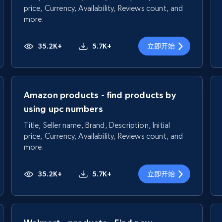
price, Currency, Availability, Reviews count, and
more.
35.2K+
5.7K+
立即开始
Amazon products - find products by
using upc numbers
Title, Seller name, Brand, Description, Initial
price, Currency, Availability, Reviews count, and
more.
35.2K+
5.7K+
立即开始