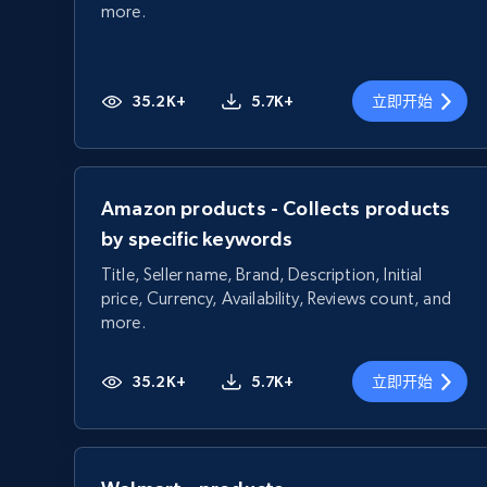
more.
35.2K+
5.7K+
立即开始
Amazon products - Collects products
by specific keywords
Title, Seller name, Brand, Description, Initial
price, Currency, Availability, Reviews count, and
more.
35.2K+
5.7K+
立即开始