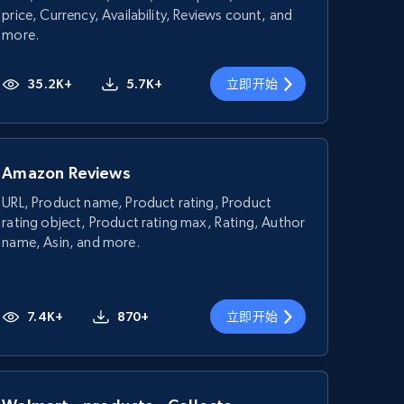
price, Currency, Availability, Reviews count, and
more.
35.2K+
5.7K+
立即开始
Amazon Reviews
URL, Product name, Product rating, Product
rating object, Product rating max, Rating, Author
name, Asin, and more.
7.4K+
870+
立即开始