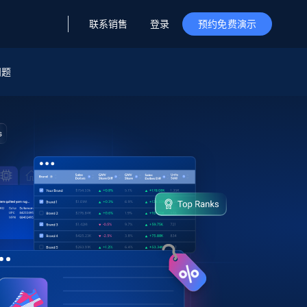
联系销售
登录
预约免费演示
问题
据与洞察
据及洞察
源
公司
初创企业计划
零售情报
零售
新
起价
$2000/月
解锁实时电商洞察与AI驱动的业务推荐
洞察
联盟推荐
演示智能体
企业级数据服务
托管式数据
起价
为企业级数据收集量身定制
$1500/月
采集
信任中心
集成
Deep Lookup
测试版
Bright SDK
在海量级网页数据上运行复杂
查询