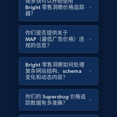
我多快可以开始使用
Bright 零售洞察价格追踪
Amazon products global dataset - Collects
器？
products by specific category URL
Title, Seller name, Brand, Description, Initial
price, Currency, Availability, Reviews count, and
你们是否提供关于
more.
MAP（最低广告价格）违
规的信息？
2.1K+
375+
立即开始
Bright 零售洞察如何处理
复杂网站结构、schema
变化和动态内容？
Amazon products global dataset -
Collecting products by keyword search
Title, Seller name, Brand, Description, Initial
你们的 Superdrug 价格追
price, Currency, Availability, Reviews count, and
踪数据有多准确？
more.