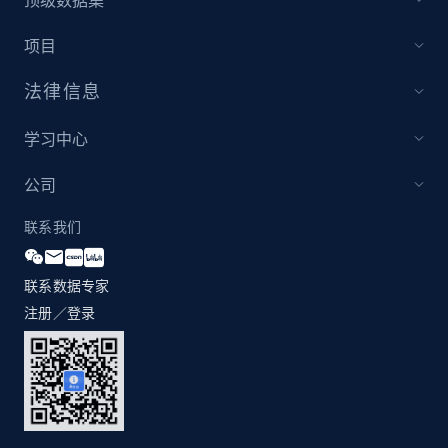
顶级数据集
more.
项目
2.1K+
375+
立即开始
法律信息
学习中心
Amazon products global dataset - Collect
products from Brands URLs
公司
Title, Seller name, Brand, Description, Initial
联系我们
price, Currency, Availability, Reviews count, and
more.
联系数据专家
2.1K+
375+
立即开始
注册／登录
Home Depot US
URL, Domain, Country code, Model number,