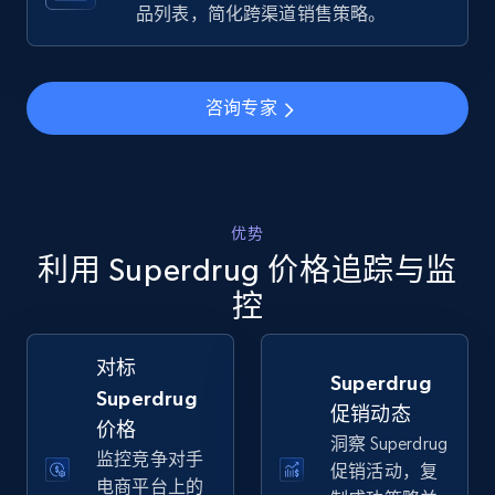
Specifications, Image urls, Top reviews, and
品列表，简化跨渠道销售策略。
more.
5.6K+
874+
立即开始
咨询专家
Walmart - products - Find new products by
using specific category URL
优势
利用 Superdrug 价格追踪与监
URL, Final price, Sku, Currency, Gtin,
Specifications, Image urls, Top reviews, and
控
more.
对标
5.6K+
874+
立即开始
Superdrug
Superdrug
促销动态
价格
洞察 Superdrug
监控竞争对手
促销活动，复
Walmart - products - Collects products by
电商平台上的