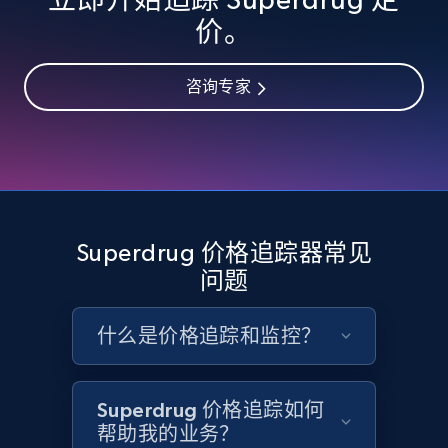
eBay - Collect records by category
价。
URL, Product id, Title, Seller name, Seller rating,
Seller reviews, Breadcrumbs, Root category, and
more.
咨询专家
2.5K+
358+
立即开始
Google Shopping
Superdrug 价格追踪器常见
URL, Product id, Title, Product description,
问题
Rating, Reviews count, Images, Variations, and
more.
什么是价格追踪和监控？
2.4K+
199+
立即开始
Superdrug 价格追踪如何
帮助我的业务？