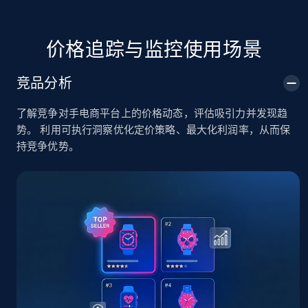
TikTok Shop
价格追踪与监控使用场景
URL, Title, Available, Description, Currency, Initial
price, Final price, Discount percent, and more.
竞品分析
5.4K+
667+
立即开始
了解竞争对手电商平台上的价格动态，评估吸引力并发现趋
势。 利用可执行洞察优化定价策略、最大化利润率，从而保
持竞争优势。
TikTok Shop - category
URL, Title, Available, Description, Currency, Initial
price, Final price, Discount percent, and more.
5.4K+
667+
立即开始