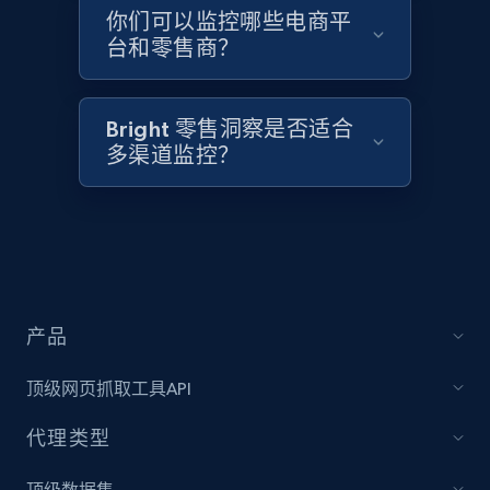
2.1K+
375+
立即开始
你们可以监控哪些电商平
台和零售商？
Amazon products global dataset - Collects
Bright 零售洞察是否适合
products by best sellers category URL
多渠道监控？
Title, Seller name, Brand, Description, Initial
price, Currency, Availability, Reviews count, and
more.
2.1K+
375+
立即开始
产品
Amazon products global dataset - Collect
顶级网页抓取工具API
Amazon products by seller URL
代理类型
Title, Seller name, Brand, Description, Initial
price, Currency, Availability, Reviews count, and