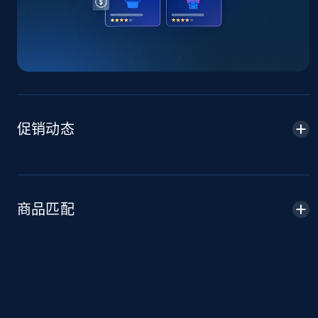
TikTok Shop - Collect TikTok shop products
by keywords search
URL, Title, Available, Description, Currency, Initial
price, Final price, Discount percent, and more.
5.4K+
667+
立即开始
促销动态
TikTok Shop - discover records by shop url
URL, Title, Available, Description, Currency, Initial
price, Final price, Discount percent, and more.
商品匹配
5.4K+
667+
立即开始
Amazon sellers info