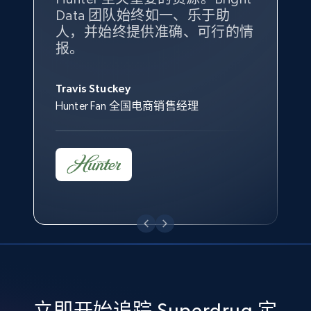
specified keywords
Data 团队始终如一、乐于助
售情况则从战术上帮助我们的营
URL, Product id, Title, Seller name, Seller rating,
人，并始终提供准确、可行的情
销团队扩大产品种类。
Seller reviews, Breadcrumbs, Root category, and
Yael Fridman
Beverly Taylor
报。
more.
Keter 的市场总监
Kingston Brass, Inc. 商品规划总监
Jonathan Lo
Travis Stuckey
Overstock 的客户战略与洞察总监
2.5K+
358+
立即开始
Hunter Fan 全国电商销售经理
eBay - Collect products from shops on eBay
URL, Product id, Title, Seller name, Seller rating,
Seller reviews, Breadcrumbs, Root category, and
more.
2.5K+
358+
立即开始
立即开始追踪 Superdrug 定