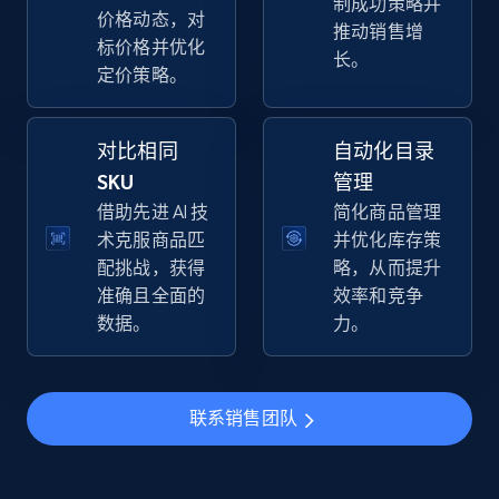
制成功策略并
specific keywords
价格动态，对
推动销售增
URL, Final price, Sku, Currency, Gtin,
标价格并优化
长。
Specifications, Image urls, Top reviews, and
定价策略。
more.
对比相同
自动化目录
5.6K+
874+
立即开始
SKU
管理
借助先进 AI 技
简化商品管理
术克服商品匹
并优化库存策
Walmart - products - Discover products by
配挑战，获得
略，从而提升
using sku numbers
准确且全面的
效率和竞争
数据。
力。
URL, Final price, Sku, Currency, Gtin,
Specifications, Image urls, Top reviews, and
more.
联系销售团队
5.6K+
874+
立即开始