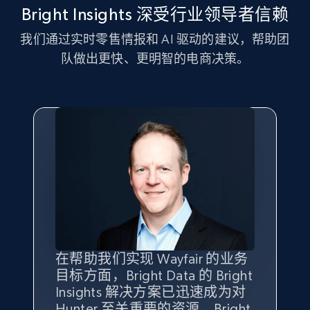
Bright Insights 深受行业领导者信赖
Seller id, URL, Seller name, Description, Detailed
info, Stars, Feedbacks, Return policy, and more.
我们通过实时零售情报和 AI 驱动的建议，帮助团
队做出更快、更明智的电商决策。
2.5K+
378+
立即开始
eBay
URL, Product id, Title, Seller name, Seller rating,
Seller reviews, Breadcrumbs, Root category, and
more.
2.5K+
358+
立即开始
在帮助我们实现 Wayfair 的业务
Bright Insights 的数据极大地支
我们之所以选择 Bright
借助 Bright Data 的解决方案，
目标方面，Bright Data 的 Bright
持了我们公司的目标。每个产品
Insights，是因为它能够跟踪销
我们获得了对市场领域、产品、
Insights 解决方案已迅速成为对
类别的市场份额帮助我们以主要
售情况，并绘制对我们业务至关
竞争格局以及消费者行为趋势的
eBay - Gather data on products using
Hunter 至关重要的资源。Bright
竞争对手为基准，而供应商的销
重要的竞争产品类别图。
独特且全面的洞察。