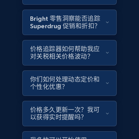
Google Shopping - collects products from
web using keywords
Bright 零售洞察能否追踪
URL, Product id, Title, Product description,
Superdrug 促销和折扣？
Rating, Reviews count, Images, Variations, and
more.
价格追踪器如何帮助我应
2.4K+
199+
立即开始
对关税相关价格波动？
你们如何处理动态定价和
Amazon products global dataset
个性化优惠？
Title, Seller name, Brand, Description, Initial
price, Currency, Availability, Reviews count, and
more.
价格多久更新一次？我可
以获得实时提醒吗？
2.1K+
375+
立即开始