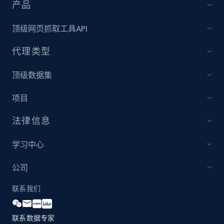
and more.
产品
顶级网页抓取工具API
2.1K+
355+
立即开始
代理类型
顶级数据集
Amazon products global dataset
Title, Seller name, Brand, Description, Initial
项目
price, Currency, Availability, Reviews count, and
more.
法律信息
2.1K+
375+
立即开始
学习中心
公司
联系我们
Amazon products global dataset - Collects
products by specific category URL
联系数据专家
Title, Seller name, Brand, Description, Initial