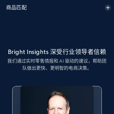
Seller id, URL, Seller name, Description, Detailed
商品匹配
info, Stars, Feedbacks, Return policy, and more.
2.5K+
378+
立即开始
eBay
Bright Insights 深受行业领导者信赖
URL, Product id, Title, Seller name, Seller rating,
我们通过实时零售情报和 AI 驱动的建议，帮助团
Seller reviews, Breadcrumbs, Root category, and
队做出更快、更明智的电商决策。
more.
2.5K+
359+
立即开始
eBay - Gather data on products using