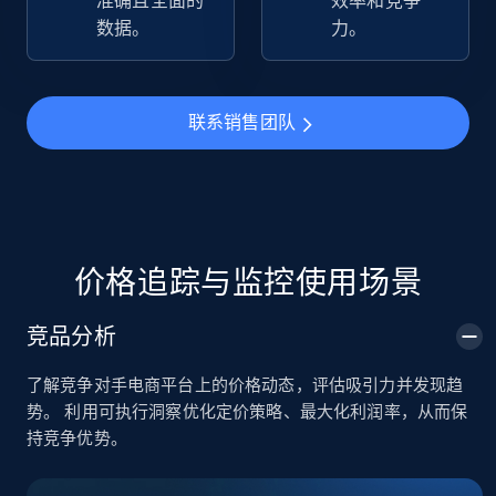
准确且全面的
效率和竞争
数据。
力。
TikTok Shop
URL, Title, Available, Description, Currency, Initial
price, Final price, Discount percent, and more.
联系销售团队
5.4K+
668+
立即开始
TikTok Shop - category
价格追踪与监控使用场景
URL, Title, Available, Description, Currency, Initial
price, Final price, Discount percent, and more.
竞品分析
了解竞争对手电商平台上的价格动态，评估吸引力并发现趋
5.4K+
668+
立即开始
势。 利用可执行洞察优化定价策略、最大化利润率，从而保
持竞争优势。