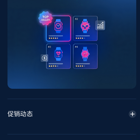
TikTok Shop - Collect TikTok shop products
by keywords search
URL, Title, Available, Description, Currency, Initial
price, Final price, Discount percent, and more.
5.4K+
668+
立即开始
TikTok Shop - discover records by shop url
URL, Title, Available, Description, Currency, Initial
price, Final price, Discount percent, and more.
5.4K+
668+
立即开始
促销动态
Amazon sellers info