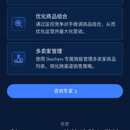
Specifications, Image urls, Top reviews, and
more.
优化商品组合
通过监控竞争对手微调商品组合，从而
5.6K+
876+
立即开始
优化运营并最大化营收。
多卖家管理
Walmart - products - Find new products by
使用 Skechers 专属情报管理多卖家商品
using specific category URL
列表，简化跨渠道销售策略。
URL, Final price, Sku, Currency, Gtin,
Specifications, Image urls, Top reviews, and
more.
咨询专家
5.6K+
876+
立即开始
优势
Walmart - products - Collects products by