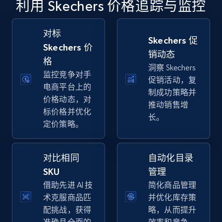
利用 Skechers 价格追踪与监控
specific keywords
URL, Final price, Sku, Currency, Gtin,
Specifications, Image urls, Top reviews, and
对标
Skechers 促
more.
Skechers 价
销动态
格
洞察 Skechers
5.6K+
876+
立即开始
监控竞争对手
促销活动，复
电商平台上的
制成功策略并
价格动态，对
推动销售增
标价格并优化
长。
Walmart - products - Discover products by
定价策略。
using sku numbers
URL, Final price, Sku, Currency, Gtin,
Specifications, Image urls, Top reviews, and
对比相同
自动化目录
more.
SKU
管理
借助先进 AI 技
简化商品管理
5.6K+
876+
立即开始
术克服商品匹
并优化库存策
配挑战，获得
略，从而提升