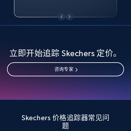
eBay - Collect records by category
URL, Product id, Title, Seller name, Seller rating,
Seller reviews, Breadcrumbs, Root category, and
more.
2.5K+
359+
立即开始
立即开始追踪 Skechers 定价。
Google Shopping
咨询专家
URL, Product id, Title, Product description,
Rating, Reviews count, Images, Variations, and
more.
2.4K+
200+
立即开始
Skechers 价格追踪器常见问
题