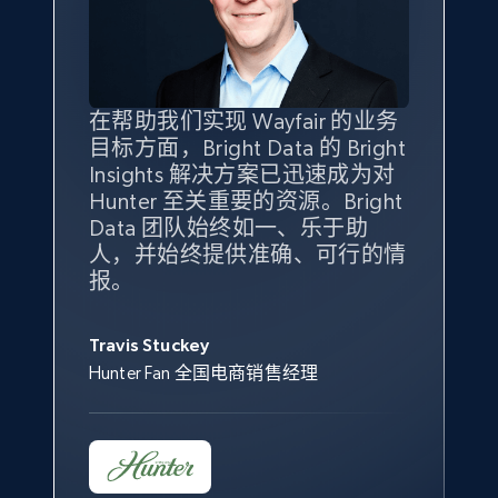
specified keywords
URL, Product id, Title, Seller name, Seller rating,
Seller reviews, Breadcrumbs, Root category, and
more.
在帮助我们实现 Wayfair 的业务
Bright Insights 的数据极大地支
我们之所以选择 Bright
借助 Bright Data 的解决方案，
目标方面，Bright Data 的 Bright
持了我们公司的目标。每个产品
Insights，是因为它能够跟踪销
我们获得了对市场领域、产品、
2.5K+
359+
立即开始
Insights 解决方案已迅速成为对
类别的市场份额帮助我们以主要
售情况，并绘制对我们业务至关
竞争格局以及消费者行为趋势的
Hunter 至关重要的资源。Bright
竞争对手为基准，而供应商的销
重要的竞争产品类别图。
独特且全面的洞察。
Data 团队始终如一、乐于助
售情况则从战术上帮助我们的营
人，并始终提供准确、可行的情
销团队扩大产品种类。
eBay - Collect products from shops on eBay
Yael Fridman
Beverly Taylor
报。
URL, Product id, Title, Seller name, Seller rating,
Keter 的市场总监
Kingston Brass, Inc. 商品规划总监
Seller reviews, Breadcrumbs, Root category, and
Jonathan Lo
more.
Travis Stuckey
Overstock 的客户战略与洞察总监
Hunter Fan 全国电商销售经理
2.5K+
359+
立即开始