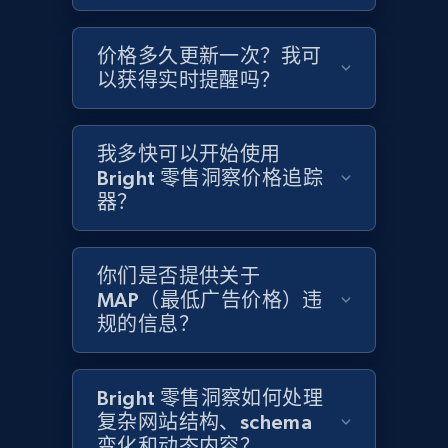
Home Depot US - Gather data on products
价格多久更新一次？我可
using specified keywords
以获得实时提醒吗？
URL, Domain, Country code, Model number,
Sku, Product id, Product name, Manufacturer,
and more.
我多快可以开始使用
Bright 零售洞察价格追踪
2.1K+
355+
立即开始
器？
你们是否提供关于
Home Depot US - Discover products by
MAP（最低广告价格）违
specified URL
规的信息？
URL, Domain, Country code, Model number,
Sku, Product id, Product name, Manufacturer,
and more.
Bright 零售洞察如何处理
复杂网站结构、schema
变化和动态内容？