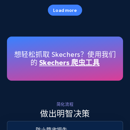
35.3K+
5.7K+
立即开始
Load more
Amazon products - Collects products by
specific keywords
Title, Seller name, Brand, Description, Initial
想轻松抓取 Skechers？使用我们
price, Currency, Availability, Reviews count, and
的
Skechers 爬虫工具
more.
35.3K+
5.7K+
立即开始
简化流程
Amazon products - find products by using
做出明智决策
upc numbers
Title, Seller name, Brand, Description, Initial
防止营收损失