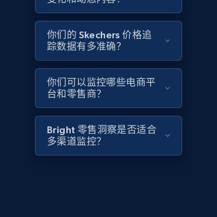
2.1K+
355+
立即开始
你们的 Skechers 价格追
踪数据有多准确？
Home Depot US - Discover products by
specified UPC
URL, Domain, Country code, Model number,
你们可以监控哪些电商平
Sku, Product id, Product name, Manufacturer,
台和零售商？
and more.
2.1K+
355+
立即开始
Bright 零售洞察是否适合
多渠道监控？
Home Depot US - Discovery products by
specific category URL
URL, Domain, Country code, Model number,
Sku, Product id, Product name, Manufacturer,