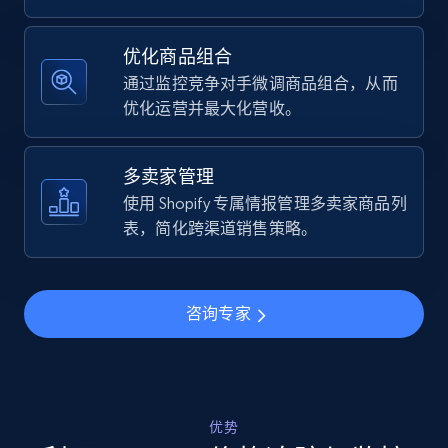
Specifications, Image urls, Top reviews, and
more.
优化商品组合
通过监控竞争对手微调商品组合，从而
5.6K+
874+
立即开始
优化运营并最大化营收。
多卖家管理
Walmart - products - Find new products by
使用 Shopify 专属情报管理多卖家商品列
using specific category URL
表，简化跨渠道销售策略。
URL, Final price, Sku, Currency, Gtin,
Specifications, Image urls, Top reviews, and
more.
咨询专家
5.6K+
874+
立即开始
优势
Walmart - products - Collects products by