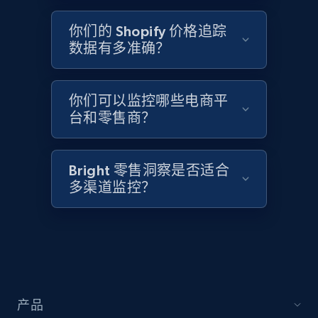
2.1K+
375+
立即开始
你们的 Shopify 价格追踪
数据有多准确？
Amazon products global dataset - Collects
products by best sellers category URL
你们可以监控哪些电商平
Title, Seller name, Brand, Description, Initial
台和零售商？
price, Currency, Availability, Reviews count, and
more.
Bright 零售洞察是否适合
2.1K+
375+
立即开始
多渠道监控？
Amazon products global dataset - Collect
Amazon products by seller URL
Title, Seller name, Brand, Description, Initial
产品
price, Currency, Availability, Reviews count, and