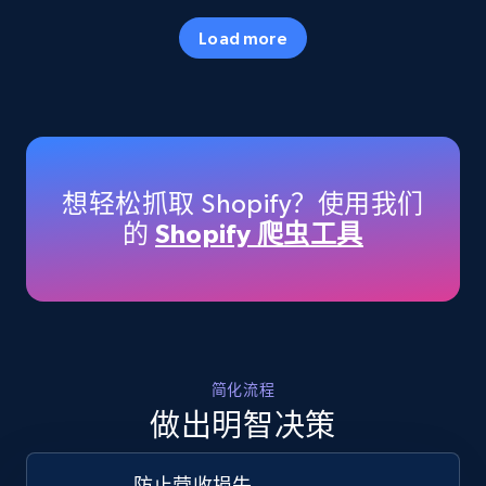
35.2K+
5.7K+
立即开始
Load more
Amazon products - Collects products by
specific keywords
Title, Seller name, Brand, Description, Initial
想轻松抓取 Shopify？使用我们
price, Currency, Availability, Reviews count, and
的
Shopify 爬虫工具
more.
35.2K+
5.7K+
立即开始
简化流程
Amazon products - find products by using
做出明智决策
upc numbers
Title, Seller name, Brand, Description, Initial
防止营收损失