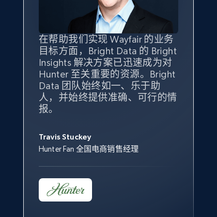
specified keywords
URL, Product id, Title, Seller name, Seller rating,
Seller reviews, Breadcrumbs, Root category, and
more.
在帮助我们实现 Wayfair 的业务
Bright Insights 的数据极大地支
我们之所以选择 Bright
借助 Bright Data 的解决方案，
目标方面，Bright Data 的 Bright
持了我们公司的目标。每个产品
Insights，是因为它能够跟踪销
我们获得了对市场领域、产品、
Insights 解决方案已迅速成为对
类别的市场份额帮助我们以主要
售情况，并绘制对我们业务至关
竞争格局以及消费者行为趋势的
2.5K+
358+
立即开始
Hunter 至关重要的资源。Bright
竞争对手为基准，而供应商的销
重要的竞争产品类别图。
独特且全面的洞察。
Data 团队始终如一、乐于助
售情况则从战术上帮助我们的营
人，并始终提供准确、可行的情
销团队扩大产品种类。
Yael Fridman
Beverly Taylor
报。
eBay - Collect products from shops on eBay
Keter 的市场总监
Kingston Brass, Inc. 商品规划总监
Jonathan Lo
URL, Product id, Title, Seller name, Seller rating,
Seller reviews, Breadcrumbs, Root category, and
Travis Stuckey
Overstock 的客户战略与洞察总监
more.
Hunter Fan 全国电商销售经理
2.5K+
358+
立即开始