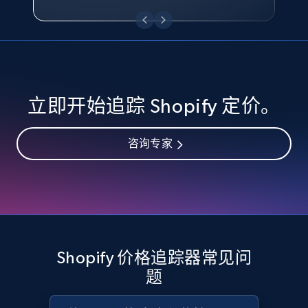
eBay - Collect records by category
URL, Product id, Title, Seller name, Seller rating,
Seller reviews, Breadcrumbs, Root category, and
more.
2.5K+
358+
立即开始
立即开始追踪 Shopify 定价。
咨询专家
Google Shopping
URL, Product id, Title, Product description,
Rating, Reviews count, Images, Variations, and
more.
2.4K+
199+
立即开始
Shopify 价格追踪器常见问
题