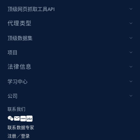
more.
顶级网页抓取工具API
2.1K+
375+
立即开始
代理类型
顶级数据集
Amazon products global dataset - Collect
项目
products from Brands URLs
Title, Seller name, Brand, Description, Initial
法律信息
price, Currency, Availability, Reviews count, and
more.
学习中心
公司
2.1K+
375+
立即开始
联系我们
Home Depot US
联系数据专家
注册／登录
URL, Domain, Country code, Model number,