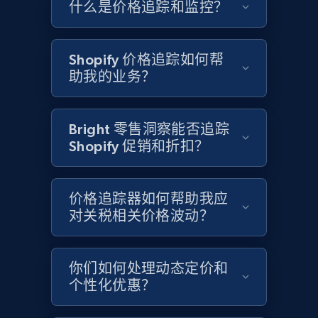
什么是价格追踪和监控？
Google Shopping - collects products from
web using keywords
URL, Product id, Title, Product description,
Shopify 价格追踪如何帮
Rating, Reviews count, Images, Variations, and
助我的业务？
more.
2.4K+
199+
立即开始
Bright 零售洞察能否追踪
Shopify 促销和折扣？
Amazon products global dataset
价格追踪器如何帮助我应
Title, Seller name, Brand, Description, Initial
对关税相关价格波动？
price, Currency, Availability, Reviews count, and
more.
你们如何处理动态定价和
2.1K+
375+
立即开始
个性化优惠？