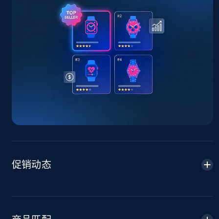
TikTok Shop - Collect TikTok shop products
by keywords search
URL, Title, Available, Description, Currency, Initial
price, Final price, Discount percent, and more.
5.4K+
667+
立即开始
TikTok Shop - discover records by shop url
URL, Title, Available, Description, Currency, Initial
price, Final price, Discount percent, and more.
促销动态
5.4K+
667+
立即开始
Amazon sellers info