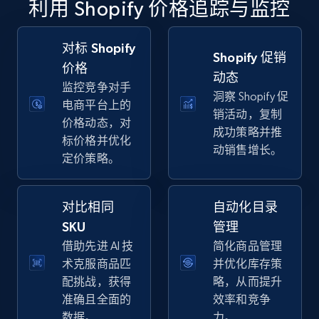
利用 Shopify 价格追踪与监控
specific keywords
URL, Final price, Sku, Currency, Gtin,
Specifications, Image urls, Top reviews, and
对标 Shopify
Shopify 促销
more.
价格
动态
监控竞争对手
洞察 Shopify 促
5.6K+
874+
立即开始
电商平台上的
销活动，复制
价格动态，对
成功策略并推
标价格并优化
动销售增长。
定价策略。
Walmart - products - Discover products by
using sku numbers
对比相同
自动化目录
URL, Final price, Sku, Currency, Gtin,
Specifications, Image urls, Top reviews, and
SKU
管理
more.
借助先进 AI 技
简化商品管理
术克服商品匹
并优化库存策
5.6K+
874+
立即开始
配挑战，获得
略，从而提升
准确且全面的
效率和竞争
数据。
力。