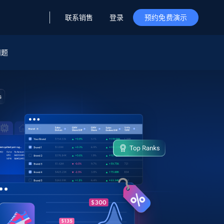
联系销售
登录
预约免费演示
问题
据与洞察
据及洞察
源
公司
初创企业计划
零售情报
零售
新
起价
$2000/月
解锁实时电商洞察与AI驱动的业务推荐
洞察
联盟推荐
演示智能体
企业级数据服务
托管式数据
起价
为企业级数据收集量身定制
$1500/月
采集
信任中心
集成
Deep Lookup
测试版
Bright SDK
在海量级网页数据上运行复杂
查询