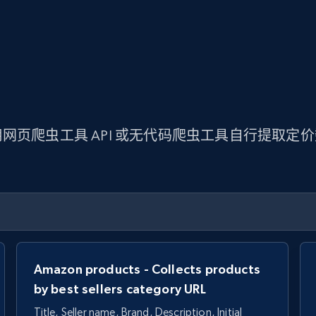
网页爬虫工具 API 或无代码爬虫工具自行提取定
Amazon products - Collects products
by best sellers category URL
Title, Seller name, Brand, Description, Initial