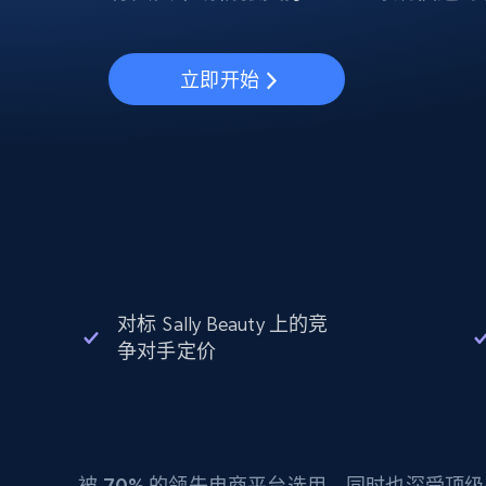
动态代理
起价
$5
$2.5/G
免费套餐
动态代理
5折
超40000万 万高速真人住宅代理
起价
ISP 代理
$1.3/IP
立即开始
数据中心代理
用于数据获取的高速代理
对标 Sally Beauty 上的竞
争对手定价
被
70%
的领先电商平台选用，同时也深受顶级