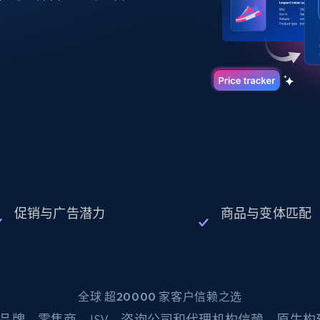
起价
数据中心代理
$0.9/IP
B
静态ISP代理
130万+ 超高速静态住宅代理
促销与广告潜力
商品与变体匹配
全球 超20000 家客户信赖之选
品牌、零售商、ISV、咨询公司和代理机构信赖。原生