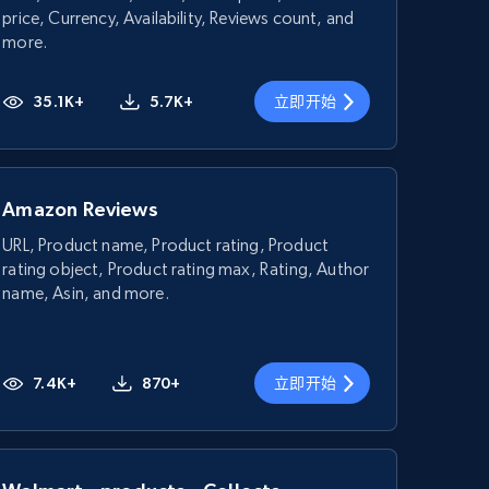
price, Currency, Availability, Reviews count, and
more.
35.1K+
5.7K+
立即开始
Amazon Reviews
URL, Product name, Product rating, Product
rating object, Product rating max, Rating, Author
name, Asin, and more.
7.4K+
870+
立即开始