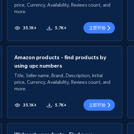
price, Currency, Availability, Reviews count, and
more.
35.1K+
5.7K+
立即开始
Amazon products - find products by
using upc numbers
Title, Seller name, Brand, Description, Initial
price, Currency, Availability, Reviews count, and
more.
35.1K+
5.7K+
立即开始