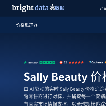
产
价格追踪器
网页数据抓取 API
多模态训练
网页数据抓取 API
工具
网页解锁 API
视频与媒体数据
网页解锁 API
起价
$1/ 每1 次
告别封锁和验证码
获得取之不尽的视频，图片及更多内
免费套餐
第三方工具集成
Discover API
视频信息流——为 VLA 准备就绪
免费
起价
爬虫 API
$1/1k请求
始终在线的代理实时网页发现
获取持续、定向的网页视频，用于训
浏览器扩展
器人策略
搜索引擎结果页 API
搜索引擎 API
起价
数据包
代理网络检查
按需获取多引擎搜索结果
$1/ 每1 次
免费套餐
为各行各业生成可直接用于LLM的数据
Sally Beaut
Google
Bing
Duckduckgo
Yandex
起价
网站地图
爬虫浏览器 API
爬虫浏览器 API
$5/GB
键启动内置隐匿模式的远程浏览器
由 AI 驱动的实时 Sally Beauty 
代理基础设施
跨零售商进行对标，并捕捉每一个促销
代理服务
有真实市场情报支撑。以全球规模追踪