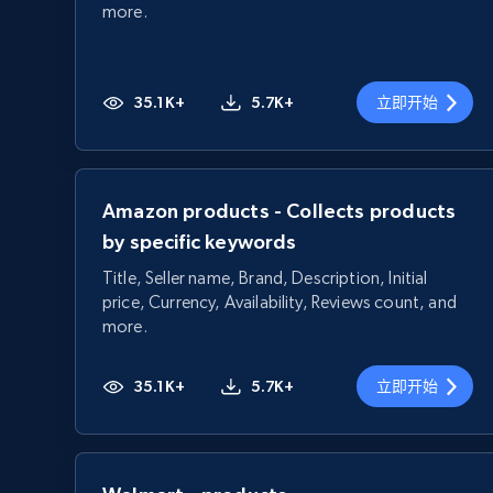
more.
35.1K+
5.7K+
立即开始
Amazon products - Collects products
by specific keywords
Title, Seller name, Brand, Description, Initial
price, Currency, Availability, Reviews count, and
more.
35.1K+
5.7K+
立即开始