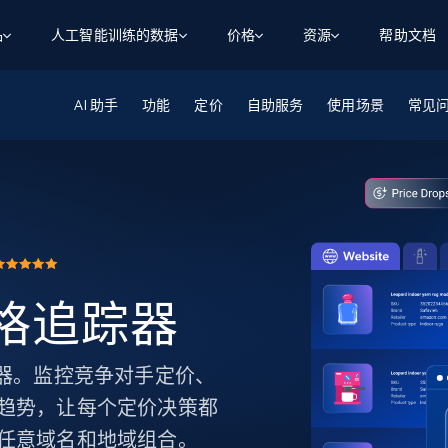
品
人工智能训练的数据
价格
资源
帮助文档
AI 助手
智能体 WEB 执行
数据源
数据源
功能
定价
自助服务
使用场景
常见
数
数
资
学习中心
搜索及提取
抓取APIs
抓取APIs
起价
$1
$0.75/1k 记录条
请求
容
让 AI 应用具备搜索与爬取整个网络的能力
从 600+ 个网站获取实时数据
免费套餐
博客
领英
电商
社交媒体
ChatGPT
智能体浏览器
爬虫工作室定价
起价
爬虫工作室
练人形机
让智能体浏览网站并自动执行任务
$1/1k请求
案例研究
免费套餐
将任何网站转化为数据管道
亮数据 MCP
免费
起价
数据集
数据集
网络研讨会
站式工具包，全面解锁网页
请求
$250/100K 记录条
集
来自 600+ 个域名的预收集数据
y 价格追踪器
起价
领英
电商
社交媒体
房地产
代理位置
缓存速递
$0.2/1k HTML
缓存速递
实时网页数据，采集即交付
产品技术视频
价格追踪器。监控竞争对手定价、
趋势，让每个定价决策都
任意域名和地域组合。