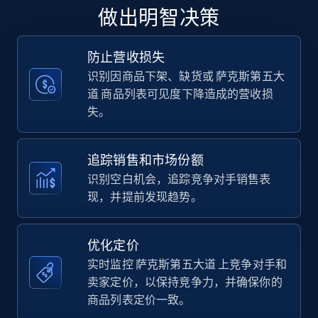
upc numbers
做出明智决策
Title, Seller name, Brand, Description, Initial
price, Currency, Availability, Reviews count, and
more.
防止营收损失
识别因商品下架、缺货或 萨克斯第五大
道 商品列表可见度下降造成的营收损
35.2K+
5.7K+
立即开始
失。
追踪销售和市场份额
Amazon Reviews
识别空白机会，追踪竞争对手销售表
URL, Product name, Product rating, Product
现，并提前发现趋势。
rating object, Product rating max, Rating,
Author name, Asin, and more.
优化定价
7.4K+
870+
立即开始
实时监控 萨克斯第五大道 上竞争对手和
卖家定价，以保持竞争力，并确保你的
商品列表定价一致。