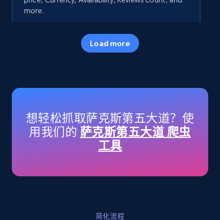
more.
35.2K+
5.7K+
立即开始
Load more
Amazon products - Collects products by
specific keywords
Title, Seller name, Brand, Description, Initial
想轻松抓取萨克斯第五大道？使
price, Currency, Availability, Reviews count, and
用我们的
萨克斯第五大道 爬虫
more.
工具
35.2K+
5.7K+
立即开始
Amazon products - find products by using
简化流程