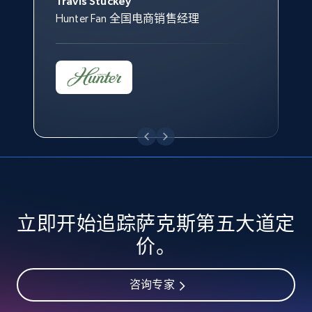
Travis Stuckey
Overstock 的客户战略与洞察总监
Hunter Fan 全国电商销售经理
eBay - Collect records by category
URL, Product id, Title, Seller name, Seller rating,
Seller reviews, Breadcrumbs, Root category, and
more.
2.5K+
359+
立即开始
Google Shopping
立即开始追踪萨克斯第五大道定
URL, Product id, Title, Product description,
Rating, Reviews count, Images, Variations, and
价。
more.
咨询专家
2.4K+
199+
立即开始