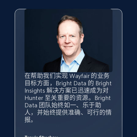
eBay - Gather data on products using
specified keywords
URL, Product id, Title, Seller name, Seller rating,
Seller reviews, Breadcrumbs, Root category, and
more.
2.5K+
359+
立即开始
在帮助我们实现 Wayfair 的业务
Bright Insights 的数据极大地支
我们之所以选择 Bright
借助 Bright Data 的解决方案，
目标方面，Bright Data 的 Bright
持了我们公司的目标。每个产品
Insights，是因为它能够跟踪销
我们获得了对市场领域、产品、
eBay - Collect products from shops on eBay
Insights 解决方案已迅速成为对
类别的市场份额帮助我们以主要
售情况，并绘制对我们业务至关
竞争格局以及消费者行为趋势的
URL, Product id, Title, Seller name, Seller rating,
Hunter 至关重要的资源。Bright
竞争对手为基准，而供应商的销
重要的竞争产品类别图。
独特且全面的洞察。
Seller reviews, Breadcrumbs, Root category, and
Data 团队始终如一、乐于助
售情况则从战术上帮助我们的营
more.
人，并始终提供准确、可行的情
销团队扩大产品种类。
Yael Fridman
Beverly Taylor
报。
Keter 的市场总监
Kingston Brass, Inc. 商品规划总监
2.5K+
359+
立即开始
Jonathan Lo