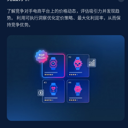
了解竞争对手电商平台上的价格动态，评估吸引力并发现趋
TikTok Shop - Collect TikTok shop products
势。 利用可执行洞察优化定价策略、最大化利润率，从而保
by keywords search
持竞争优势。
URL, Title, Available, Description, Currency, Initial
price, Final price, Discount percent, and more.
5.4K+
667+
立即开始
TikTok Shop - discover records by shop url
URL, Title, Available, Description, Currency, Initial
price, Final price, Discount percent, and more.
5.4K+
667+
立即开始