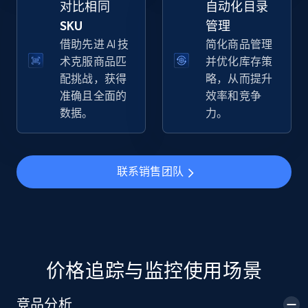
对比相同
自动化目录
SKU
管理
借助先进 AI 技
简化商品管理
术克服商品匹
并优化库存策
TikTok Shop
配挑战，获得
略，从而提升
URL, Title, Available, Description, Currency, Initial
准确且全面的
效率和竞争
price, Final price, Discount percent, and more.
数据。
力。
5.4K+
667+
立即开始
联系销售团队
TikTok Shop - category
URL, Title, Available, Description, Currency, Initial
price, Final price, Discount percent, and more.
价格追踪与监控使用场景
5.4K+
667+
立即开始
竞品分析