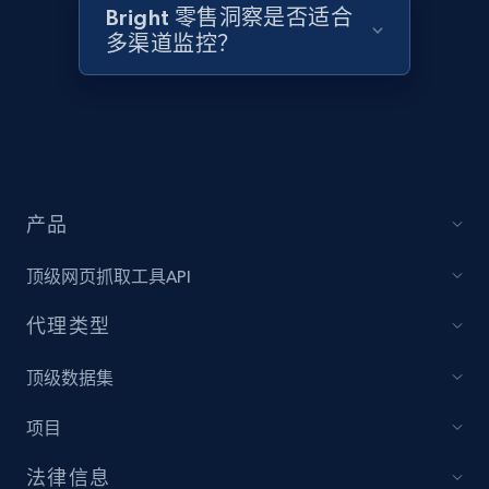
Title, Seller name, Brand, Description, Initial
Bright 零售洞察是否适合
price, Currency, Availability, Reviews count, and
多渠道监控？
more.
2.1K+
375+
立即开始
产品
Amazon products global dataset - Collect
products from Brands URLs
顶级网页抓取工具API
Title, Seller name, Brand, Description, Initial
price, Currency, Availability, Reviews count, and
代理类型
more.
顶级数据集
2.1K+
375+
立即开始
项目
法律信息