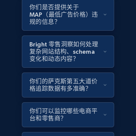
more.
你们是否提供关于
MAP（最低广告价格）违
2.1K+
375+
立即开始
规的信息？
Bright 零售洞察如何处理
Amazon products global dataset - Collects
复杂网站结构、schema
products by best sellers category URL
变化和动态内容？
Title, Seller name, Brand, Description, Initial
price, Currency, Availability, Reviews count, and
more.
你们的萨克斯第五大道价
格追踪数据有多准确？
2.1K+
375+
立即开始
你们可以监控哪些电商平
台和零售商？
Amazon products global dataset - Collect
Amazon products by seller URL