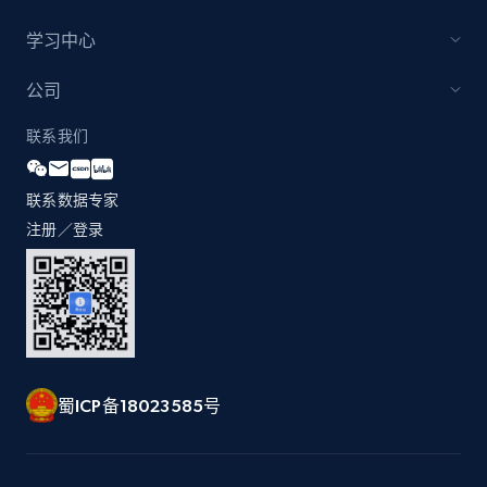
Home Depot US
学习中心
URL, Domain, Country code, Model number,
Sku, Product id, Product name, Manufacturer,
公司
and more.
联系我们
2.1K+
353+
立即开始
联系数据专家
注册／登录
Home Depot US - Gather data on products
using specified keywords
URL, Domain, Country code, Model number,
Sku, Product id, Product name, Manufacturer,
and more.
蜀ICP备18023585号
2.1K+
353+
立即开始