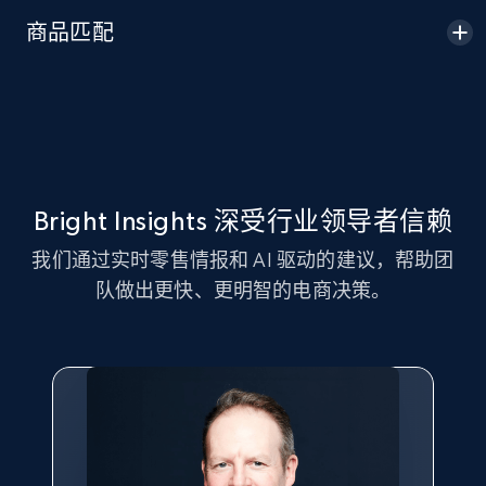
Seller id, URL, Seller name, Description, Detailed
商品匹配
info, Stars, Feedbacks, Return policy, and more.
2.5K+
378+
立即开始
eBay
Bright Insights 深受行业领导者信赖
URL, Product id, Title, Seller name, Seller rating,
我们通过实时零售情报和 AI 驱动的建议，帮助团
Seller reviews, Breadcrumbs, Root category, and
队做出更快、更明智的电商决策。
more.
2.5K+
359+
立即开始
eBay - Gather data on products using