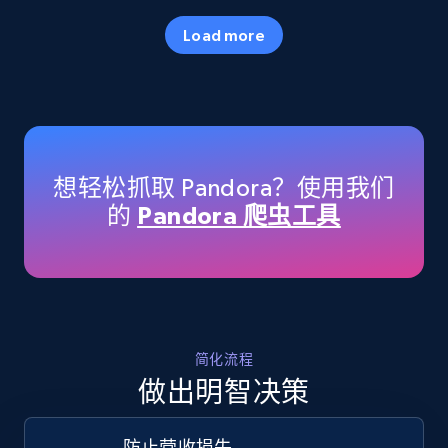
35.3K+
5.7K+
立即开始
Load more
Amazon products - Collects products by
specific keywords
Title, Seller name, Brand, Description, Initial
想轻松抓取 Pandora？使用我们
price, Currency, Availability, Reviews count, and
的
Pandora 爬虫工具
more.
35.3K+
5.7K+
立即开始
简化流程
Amazon products - find products by using
做出明智决策
upc numbers
Title, Seller name, Brand, Description, Initial
防止营收损失