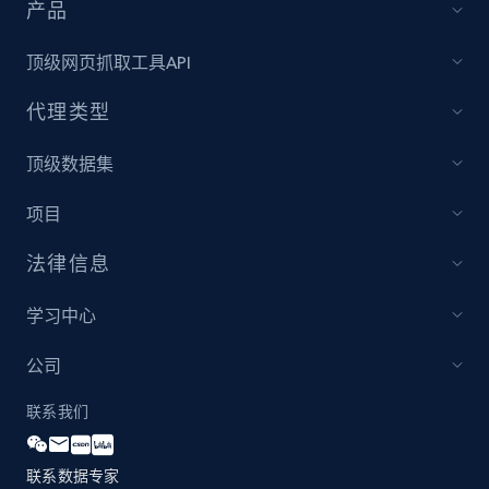
and more.
产品
顶级网页抓取工具API
2.1K+
355+
立即开始
代理类型
顶级数据集
Amazon products global dataset
Title, Seller name, Brand, Description, Initial
项目
price, Currency, Availability, Reviews count, and
more.
法律信息
2.1K+
375+
立即开始
学习中心
公司
联系我们
Amazon products global dataset - Collects
products by specific category URL
联系数据专家
Title, Seller name, Brand, Description, Initial