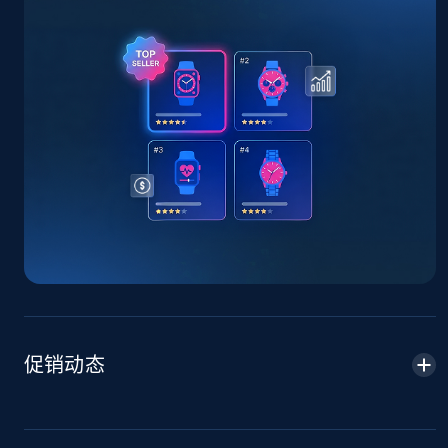
TikTok Shop - Collect TikTok shop products
by keywords search
URL, Title, Available, Description, Currency, Initial
price, Final price, Discount percent, and more.
5.4K+
668+
立即开始
TikTok Shop - discover records by shop url
URL, Title, Available, Description, Currency, Initial
price, Final price, Discount percent, and more.
5.4K+
668+
立即开始
促销动态
Amazon sellers info