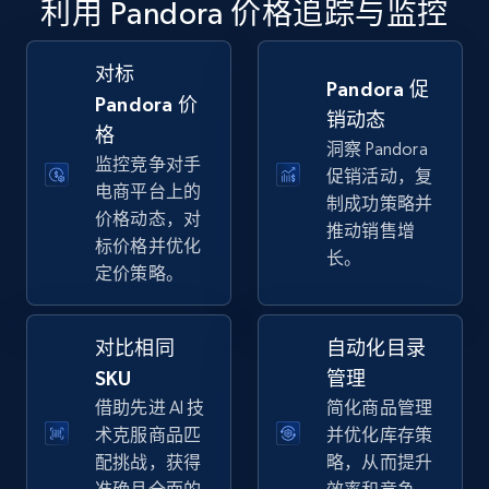
利用 Pandora 价格追踪与监控
specific keywords
URL, Final price, Sku, Currency, Gtin,
Specifications, Image urls, Top reviews, and
对标
Pandora 促
more.
Pandora 价
销动态
格
洞察 Pandora
5.6K+
876+
立即开始
监控竞争对手
促销活动，复
电商平台上的
制成功策略并
价格动态，对
推动销售增
标价格并优化
长。
Walmart - products - Discover products by
定价策略。
using sku numbers
URL, Final price, Sku, Currency, Gtin,
Specifications, Image urls, Top reviews, and
对比相同
自动化目录
more.
SKU
管理
借助先进 AI 技
简化商品管理
5.6K+
876+
立即开始
术克服商品匹
并优化库存策
配挑战，获得
略，从而提升