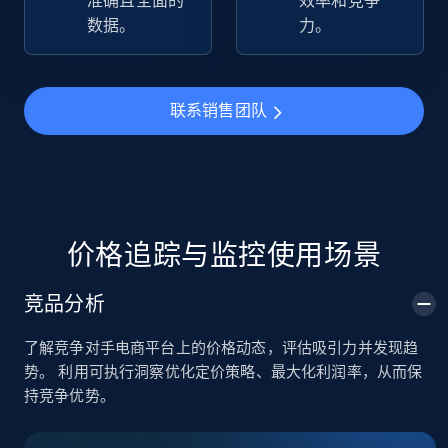
准确且全面的
效率和竞争
数据。
力。
TikTok Shop
URL, Title, Available, Description, Currency, Initial
price, Final price, Discount percent, and more.
联系销售团队
5.4K+
668+
立即开始
TikTok Shop - category
价格追踪与监控使用场景
URL, Title, Available, Description, Currency, Initial
price, Final price, Discount percent, and more.
竞品分析
了解竞争对手电商平台上的价格动态，评估吸引力并发现趋
5.4K+
668+
立即开始
势。 利用可执行洞察优化定价策略、最大化利润率，从而保
持竞争优势。