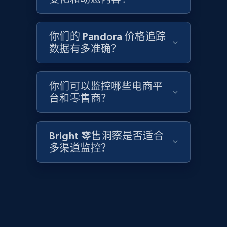
2.1K+
355+
立即开始
你们的 Pandora 价格追踪
数据有多准确？
Home Depot US - Discover products by
specified UPC
URL, Domain, Country code, Model number,
你们可以监控哪些电商平
Sku, Product id, Product name, Manufacturer,
台和零售商？
and more.
2.1K+
355+
立即开始
Bright 零售洞察是否适合
多渠道监控？
Home Depot US - Discovery products by
specific category URL
URL, Domain, Country code, Model number,
Sku, Product id, Product name, Manufacturer,