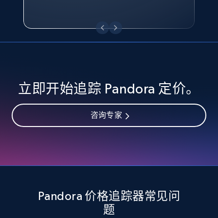
eBay - Collect records by category
URL, Product id, Title, Seller name, Seller rating,
Seller reviews, Breadcrumbs, Root category, and
more.
2.5K+
359+
立即开始
立即开始追踪 Pandora 定价。
Google Shopping
咨询专家
URL, Product id, Title, Product description,
Rating, Reviews count, Images, Variations, and
more.
2.4K+
200+
立即开始
Pandora 价格追踪器常见问
题