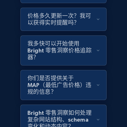
Home Depot US - Gather data on products
价格多久更新一次？我可
using specified keywords
以获得实时提醒吗？
URL, Domain, Country code, Model number,
Sku, Product id, Product name, Manufacturer,
and more.
我多快可以开始使用
Bright 零售洞察价格追踪
2.1K+
355+
立即开始
器？
你们是否提供关于
Home Depot US - Discover products by
MAP（最低广告价格）违
specified URL
规的信息？
URL, Domain, Country code, Model number,
Sku, Product id, Product name, Manufacturer,
and more.
Bright 零售洞察如何处理
复杂网站结构、schema
变化和动态内容？