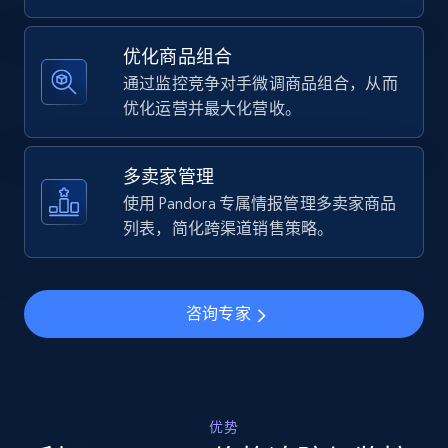
Specifications, Image urls, Top reviews, and
more.
优化商品组合
通过监控竞争对手微调商品组合，从而
5.6K+
876+
立即开始
优化运营并最大化营收。
多卖家管理
Walmart - products - Find new products by
使用 Pandora 专属情报管理多卖家商品
using specific category URL
列表，简化跨渠道销售策略。
URL, Final price, Sku, Currency, Gtin,
Specifications, Image urls, Top reviews, and
more.
咨询专家
5.6K+
876+
立即开始
优势
Walmart - products - Collects products by