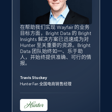
specified keywords
URL, Product id, Title, Seller name, Seller rating,
Seller reviews, Breadcrumbs, Root category, and
more.
在帮助我们实现 Wayfair 的业务
Bright Insights 的数据极大地支
我们之所以选择 Bright
借助 Bright Data 的解决方案，
目标方面，Bright Data 的 Bright
持了我们公司的目标。每个产品
Insights，是因为它能够跟踪销
我们获得了对市场领域、产品、
2.5K+
359+
立即开始
Insights 解决方案已迅速成为对
类别的市场份额帮助我们以主要
售情况，并绘制对我们业务至关
竞争格局以及消费者行为趋势的
Hunter 至关重要的资源。Bright
竞争对手为基准，而供应商的销
重要的竞争产品类别图。
独特且全面的洞察。
Data 团队始终如一、乐于助
售情况则从战术上帮助我们的营
人，并始终提供准确、可行的情
销团队扩大产品种类。
eBay - Collect products from shops on eBay
Yael Fridman
Beverly Taylor
报。
URL, Product id, Title, Seller name, Seller rating,
Keter 的市场总监
Kingston Brass, Inc. 商品规划总监
Seller reviews, Breadcrumbs, Root category, and
Jonathan Lo
more.
Travis Stuckey
Overstock 的客户战略与洞察总监
Hunter Fan 全国电商销售经理
2.5K+
359+
立即开始