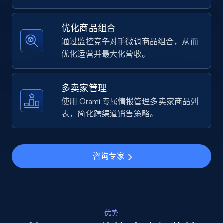
Specifications, Image urls, Top reviews, and
more.
优化商品组合
通过监控竞争对手微调商品组合，从而
5.6K+
875+
立即开始
优化运营并最大化营收。
多卖家管理
Walmart - products - Find new products by
使用 Orami 专属情报管理多卖家商品列
using specific category URL
表，简化跨渠道销售策略。
URL, Final price, Sku, Currency, Gtin,
Specifications, Image urls, Top reviews, and
more.
咨询专家
5.6K+
875+
立即开始
优势
Walmart - products - Collects products by