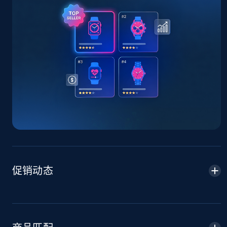
TikTok Shop - Collect TikTok shop products
by keywords search
URL, Title, Available, Description, Currency, Initial
price, Final price, Discount percent, and more.
5.4K+
668+
立即开始
TikTok Shop - discover records by shop url
URL, Title, Available, Description, Currency, Initial
price, Final price, Discount percent, and more.
促销动态
5.4K+
668+
立即开始
Amazon sellers info