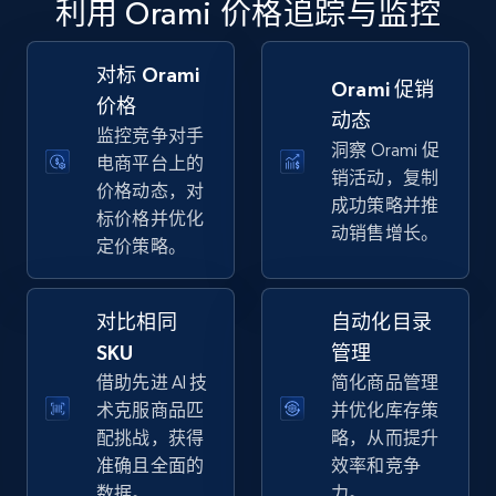
利用 Orami 价格追踪与监控
specific keywords
URL, Final price, Sku, Currency, Gtin,
Specifications, Image urls, Top reviews, and
对标 Orami
Orami 促销
more.
价格
动态
监控竞争对手
洞察 Orami 促
5.6K+
875+
立即开始
电商平台上的
销活动，复制
价格动态，对
成功策略并推
标价格并优化
动销售增长。
定价策略。
Walmart - products - Discover products by
using sku numbers
对比相同
自动化目录
URL, Final price, Sku, Currency, Gtin,
Specifications, Image urls, Top reviews, and
SKU
管理
more.
借助先进 AI 技
简化商品管理
术克服商品匹
并优化库存策
5.6K+
875+
立即开始
配挑战，获得
略，从而提升
准确且全面的
效率和竞争
数据。
力。