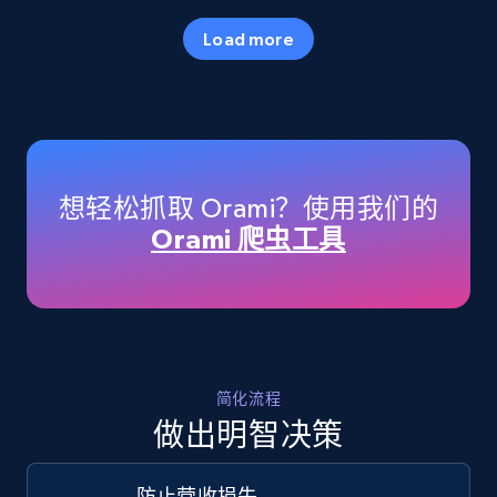
35.3K+
5.7K+
立即开始
Load more
Amazon products - Collects products by
specific keywords
Title, Seller name, Brand, Description, Initial
想轻松抓取 Orami？使用我们的
price, Currency, Availability, Reviews count, and
Orami 爬虫工具
more.
35.3K+
5.7K+
立即开始
简化流程
Amazon products - find products by using
做出明智决策
upc numbers
Title, Seller name, Brand, Description, Initial
防止营收损失