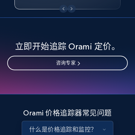
eBay - Collect records by category
URL, Product id, Title, Seller name, Seller rating,
Seller reviews, Breadcrumbs, Root category, and
more.
2.5K+
359+
立即开始
立即开始追踪 Orami 定价。
咨询专家
Google Shopping
URL, Product id, Title, Product description,
Rating, Reviews count, Images, Variations, and
more.
2.4K+
200+
立即开始
Orami 价格追踪器常见问题
什么是价格追踪和监控？