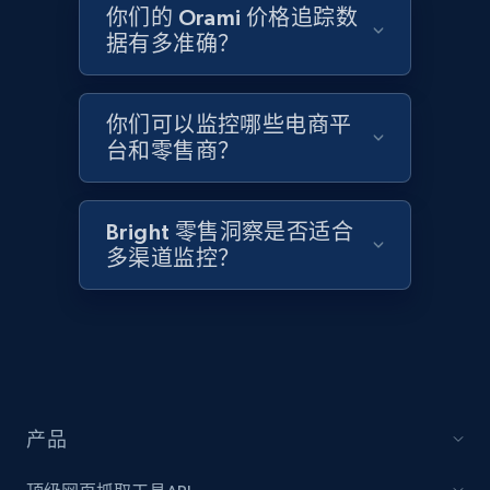
2.1K+
355+
立即开始
你们的 Orami 价格追踪数
据有多准确？
Home Depot US - Discover products by
你们可以监控哪些电商平
specified UPC
台和零售商？
URL, Domain, Country code, Model number,
Sku, Product id, Product name, Manufacturer,
and more.
Bright 零售洞察是否适合
多渠道监控？
2.1K+
355+
立即开始
Home Depot US - Discovery products by
specific category URL
产品
URL, Domain, Country code, Model number,
Sku, Product id, Product name, Manufacturer,