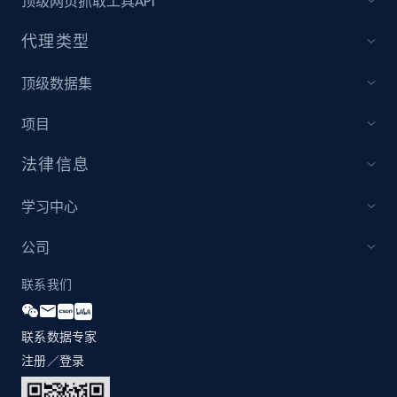
顶级网页抓取工具API
and more.
代理类型
2.1K+
355+
立即开始
顶级数据集
项目
Amazon products global dataset
法律信息
Title, Seller name, Brand, Description, Initial
price, Currency, Availability, Reviews count, and
more.
学习中心
公司
2.1K+
375+
立即开始
联系我们
联系数据专家
Amazon products global dataset - Collects
products by specific category URL
注册／登录
Title, Seller name, Brand, Description, Initial