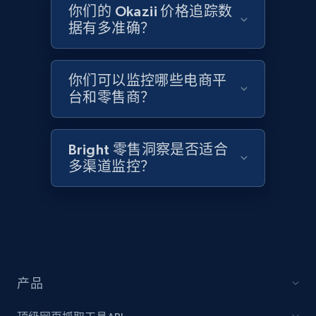
2.1K+
355+
立即开始
你们的 Okazii 价格追踪数
据有多准确？
Home Depot US - Discover products by
你们可以监控哪些电商平
specified UPC
台和零售商？
URL, Domain, Country code, Model number,
Sku, Product id, Product name, Manufacturer,
and more.
Bright 零售洞察是否适合
多渠道监控？
2.1K+
355+
立即开始
Home Depot US - Discovery products by
specific category URL
产品
URL, Domain, Country code, Model number,
Sku, Product id, Product name, Manufacturer,