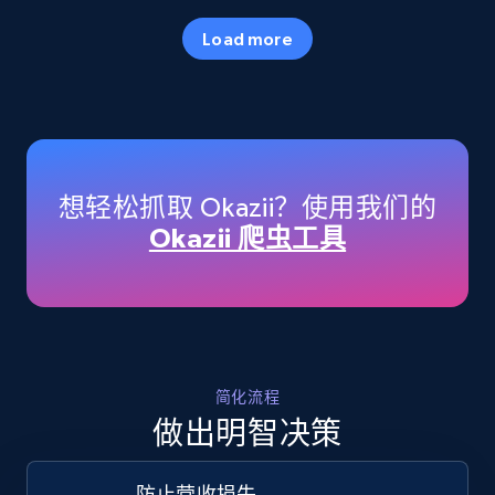
35.3K+
5.7K+
立即开始
Load more
Amazon products - Collects products by
specific keywords
Title, Seller name, Brand, Description, Initial
想轻松抓取 Okazii？使用我们的
price, Currency, Availability, Reviews count, and
Okazii 爬虫工具
more.
35.3K+
5.7K+
立即开始
简化流程
Amazon products - find products by using
做出明智决策
upc numbers
Title, Seller name, Brand, Description, Initial
防止营收损失