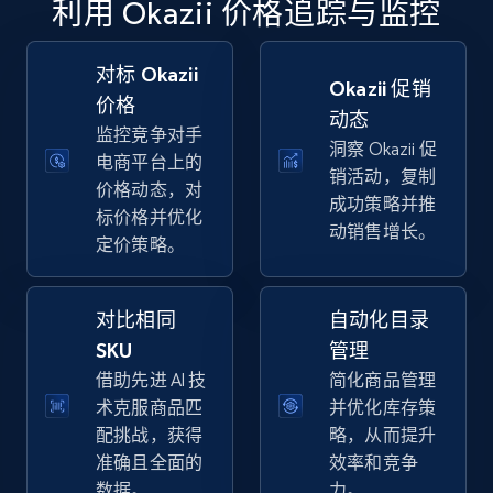
利用 Okazii 价格追踪与监控
specific keywords
URL, Final price, Sku, Currency, Gtin,
Specifications, Image urls, Top reviews, and
对标 Okazii
Okazii 促销
more.
价格
动态
监控竞争对手
洞察 Okazii 促
5.6K+
878+
立即开始
电商平台上的
销活动，复制
价格动态，对
成功策略并推
标价格并优化
动销售增长。
定价策略。
Walmart - products - Discover products by
using sku numbers
对比相同
自动化目录
URL, Final price, Sku, Currency, Gtin,
Specifications, Image urls, Top reviews, and
SKU
管理
more.
借助先进 AI 技
简化商品管理
术克服商品匹
并优化库存策
5.6K+
878+
立即开始
配挑战，获得
略，从而提升
准确且全面的
效率和竞争
数据。
力。