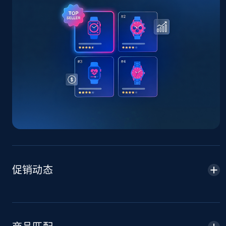
TikTok Shop - Collect TikTok shop products
by keywords search
URL, Title, Available, Description, Currency, Initial
price, Final price, Discount percent, and more.
5.4K+
668+
立即开始
TikTok Shop - discover records by shop url
URL, Title, Available, Description, Currency, Initial
price, Final price, Discount percent, and more.
促销动态
5.4K+
668+
立即开始
Amazon sellers info