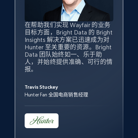
specified keywords
URL, Product id, Title, Seller name, Seller rating,
Seller reviews, Breadcrumbs, Root category, and
more.
在帮助我们实现 Wayfair 的业务
Bright Insights 的数据极大地支
我们之所以选择 Bright
借助 Bright Data 的解决方案，
目标方面，Bright Data 的 Bright
持了我们公司的目标。每个产品
Insights，是因为它能够跟踪销
我们获得了对市场领域、产品、
Insights 解决方案已迅速成为对
类别的市场份额帮助我们以主要
售情况，并绘制对我们业务至关
竞争格局以及消费者行为趋势的
2.5K+
359+
立即开始
Hunter 至关重要的资源。Bright
竞争对手为基准，而供应商的销
重要的竞争产品类别图。
独特且全面的洞察。
Data 团队始终如一、乐于助
售情况则从战术上帮助我们的营
人，并始终提供准确、可行的情
销团队扩大产品种类。
Yael Fridman
Beverly Taylor
报。
eBay - Collect products from shops on eBay
Keter 的市场总监
Kingston Brass, Inc. 商品规划总监
Jonathan Lo
URL, Product id, Title, Seller name, Seller rating,
Seller reviews, Breadcrumbs, Root category, and
Travis Stuckey
Overstock 的客户战略与洞察总监
more.
Hunter Fan 全国电商销售经理
2.5K+
359+
立即开始