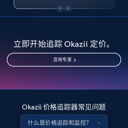
eBay - Collect records by category
URL, Product id, Title, Seller name, Seller rating,
Seller reviews, Breadcrumbs, Root category, and
more.
2.5K+
359+
立即开始
立即开始追踪 Okazii 定价。
咨询专家
Google Shopping
URL, Product id, Title, Product description,
Rating, Reviews count, Images, Variations, and
more.
2.4K+
202+
立即开始
Okazii 价格追踪器常见问题
什么是价格追踪和监控？