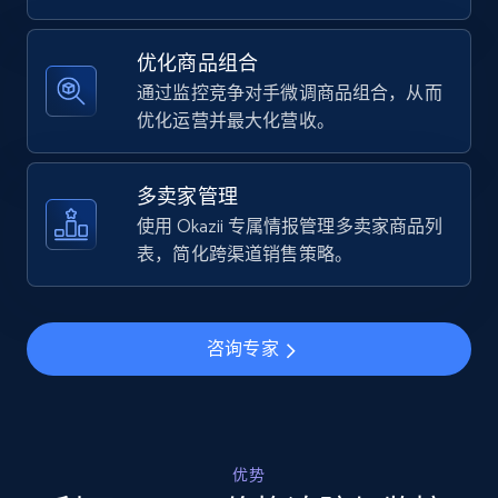
Specifications, Image urls, Top reviews, and
more.
优化商品组合
通过监控竞争对手微调商品组合，从而
5.6K+
878+
立即开始
优化运营并最大化营收。
多卖家管理
Walmart - products - Find new products by
使用 Okazii 专属情报管理多卖家商品列
using specific category URL
表，简化跨渠道销售策略。
URL, Final price, Sku, Currency, Gtin,
Specifications, Image urls, Top reviews, and
more.
咨询专家
5.6K+
878+
立即开始
优势
Walmart - products - Collects products by