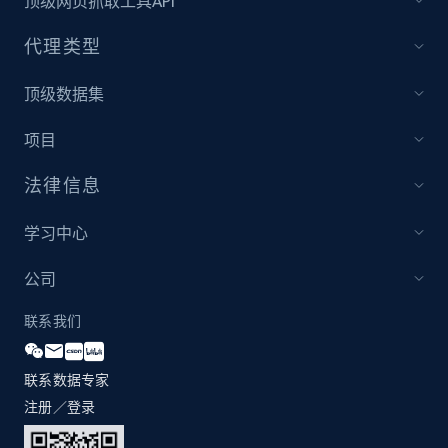
顶级网页抓取工具API
and more.
代理类型
2.1K+
355+
立即开始
顶级数据集
项目
Amazon products global dataset
法律信息
Title, Seller name, Brand, Description, Initial
price, Currency, Availability, Reviews count, and
more.
学习中心
公司
2.1K+
375+
立即开始
联系我们
联系数据专家
Amazon products global dataset - Collects
products by specific category URL
注册／登录
Title, Seller name, Brand, Description, Initial