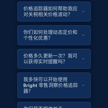
Google Shopping - collects products from
价格追踪器如何帮助我应
web using keywords
对关税相关价格波动？
URL, Product id, Title, Product description,
Rating, Reviews count, Images, Variations, and
more.
你们如何处理动态定价和
个性化优惠？
2.4K+
200+
立即开始
价格多久更新一次？我可
以获得实时提醒吗？
Home Depot US
URL, Domain, Country code, Model number,
Sku, Product id, Product name, Manufacturer,
我多快可以开始使用
and more.
Bright 零售洞察价格追踪
器？
2.1K+
355+
立即开始