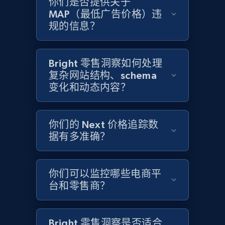
你们是否提供关于
MAP（最低广告价格）违
Home Depot US - Gather data on products
规的信息？
using specified keywords
URL, Domain, Country code, Model number,
Sku, Product id, Product name, Manufacturer,
Bright 零售洞察如何处理
and more.
复杂网站结构、schema
变化和动态内容？
2.1K+
355+
立即开始
你们的 Next 价格追踪数
据有多准确？
Home Depot US - Discover products by
specified URL
你们可以监控哪些电商平
URL, Domain, Country code, Model number,
台和零售商？
Sku, Product id, Product name, Manufacturer,
and more.
Bright 零售洞察是否适合