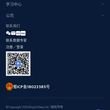
and more.
学习中心
2.1K+
355+
立即开始
公司
联系我们
Amazon products global dataset
联系数据专家
Title, Seller name, Brand, Description, Initial
注册／登录
price, Currency, Availability, Reviews count, and
more.
2.1K+
375+
立即开始
蜀ICP备18023585号
Amazon products global dataset - Collects
products by specific category URL
Title, Seller name, Brand, Description, Initial
© Copyright 2026 Bright Data Ltd. | 版权所有