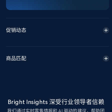
TikTok Shop - Collect TikTok shop products
by keywords search
URL, Title, Available, Description, Currency, Initial
price, Final price, Discount percent, and more.
促销动态
5.4K+
668+
立即开始
商品匹配
TikTok Shop - discover records by shop url
URL, Title, Available, Description, Currency, Initial
price, Final price, Discount percent, and more.
5.4K+
668+
立即开始
Bright Insights 深受行业领导者信赖
Amazon sellers info
我们通过实时零售情报和 AI 驱动的建议，帮助团