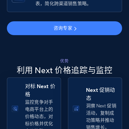
Specifications, Image urls, Top reviews, and
表，简化跨渠道销售策略。
more.
5.6K+
876+
立即开始
咨询专家
Walmart - products - Find new products by
using specific category URL
优势
利用 Next 价格追踪与监控
URL, Final price, Sku, Currency, Gtin,
Specifications, Image urls, Top reviews, and
more.
对标 Next 价
Next 促销动
格
5.6K+
876+
立即开始
态
监控竞争对手
洞察 Next 促销
电商平台上的
活动，复制成
价格动态，对
功策略并推动
标价格并优化
Walmart - products - Collects products by
销售增长。