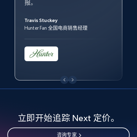
specified keywords
报。
Keter 的市场总监
Kingston Brass, Inc. 商品规划总监
URL, Product id, Title, Seller name, Seller rating,
Jonathan Lo
Seller reviews, Breadcrumbs, Root category, and
Travis Stuckey
Overstock 的客户战略与洞察总监
more.
Hunter Fan 全国电商销售经理
2.5K+
359+
立即开始
eBay - Collect products from shops on eBay
URL, Product id, Title, Seller name, Seller rating,
Seller reviews, Breadcrumbs, Root category, and
more.
2.5K+
359+
立即开始
立即开始追踪 Next 定价。
咨询专家