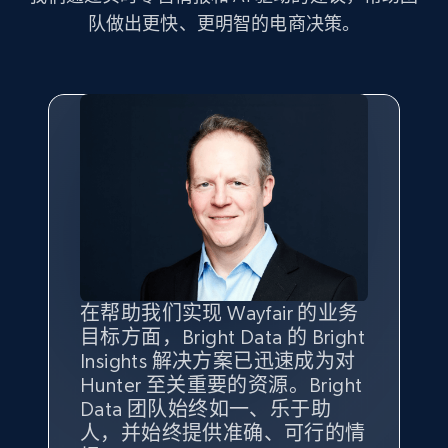
Seller id, URL, Seller name, Description, Detailed
队做出更快、更明智的电商决策。
info, Stars, Feedbacks, Return policy, and more.
2.5K+
378+
立即开始
eBay
URL, Product id, Title, Seller name, Seller rating,
Seller reviews, Breadcrumbs, Root category, and
more.
在帮助我们实现 Wayfair 的业务
Bright Insights 的数据极大地支
我们之所以选择 Bright
借助 Bright Data 的解决方案，
2.5K+
359+
立即开始
目标方面，Bright Data 的 Bright
持了我们公司的目标。每个产品
Insights，是因为它能够跟踪销
我们获得了对市场领域、产品、
Insights 解决方案已迅速成为对
类别的市场份额帮助我们以主要
售情况，并绘制对我们业务至关
竞争格局以及消费者行为趋势的
Hunter 至关重要的资源。Bright
竞争对手为基准，而供应商的销
重要的竞争产品类别图。
独特且全面的洞察。
Data 团队始终如一、乐于助
售情况则从战术上帮助我们的营
eBay - Gather data on products using
人，并始终提供准确、可行的情
销团队扩大产品种类。
Yael Fridman
Beverly Taylor