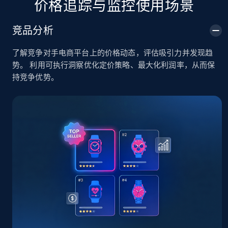
价格追踪与监控使用场景
TikTok Shop
竞品分析
URL, Title, Available, Description, Currency, Initial
price, Final price, Discount percent, and more.
了解竞争对手电商平台上的价格动态，评估吸引力并发现趋
势。 利用可执行洞察优化定价策略、最大化利润率，从而保
5.4K+
668+
立即开始
持竞争优势。
TikTok Shop - category
URL, Title, Available, Description, Currency, Initial
price, Final price, Discount percent, and more.
5.4K+
668+
立即开始