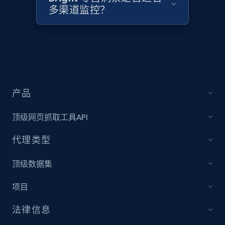
2.1K+
355+
立即开始
多渠道监控？
Home Depot US - Discover products by
specified UPC
URL, Domain, Country code, Model number,
Sku, Product id, Product name, Manufacturer,
产品
and more.
顶级网页抓取工具API
2.1K+
355+
立即开始
代理类型
顶级数据集
Home Depot US - Discovery products by
项目
specific category URL
URL, Domain, Country code, Model number,
法律信息
Sku, Product id, Product name, Manufacturer,