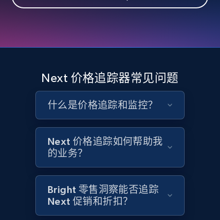
eBay - Collect records by category
URL, Product id, Title, Seller name, Seller rating,
Seller reviews, Breadcrumbs, Root category, and
more.
2.5K+
359+
立即开始
Next 价格追踪器常见问题
什么是价格追踪和监控？
Google Shopping
URL, Product id, Title, Product description,
Rating, Reviews count, Images, Variations, and
Next 价格追踪如何帮助我
more.
的业务？
2.4K+
200+
立即开始
Bright 零售洞察能否追踪
Next 促销和折扣？