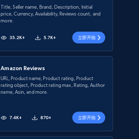
Title, Seller name, Brand, Description, Initial
price, Currency, Availability, Reviews count, and
more.
35.2K+
5.7K+
立即开始
Amazon Reviews
URL, Product name, Product rating, Product
rating object, Product rating max, Rating, Author
name, Asin, and more.
7.4K+
870+
立即开始