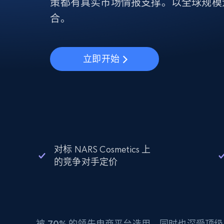
动态代理
策都有真实市场情报支撑。以全球规模
起价
$5
$2.5/G
免费套餐
动态代理
5折
合。
超40000万 万高速真人住宅代理
起价
ISP 代理
$1.3/IP
数据中心代理
用于数据获取的高速代理
立即开始
对标 NARS Cosmetics 上
的竞争对手定价
被
70%
的领先电商平台选用，同时也深受顶级