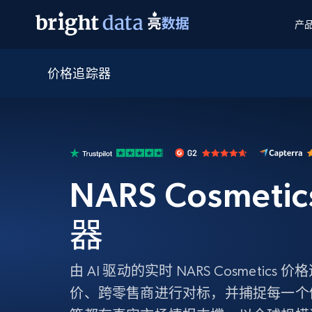
产
价格追踪器
网页数据抓取 API
多模态训练
网页数据抓取 API
工具
网页解锁 API
视频与媒体数据
网页解锁 API
起价
$1/ 每1 次
告别封锁和验证码
获得取之不尽的视频，图片及更多内
免费套餐
第三方工具集成
Discover API
视频信息流——为 VLA 准备就绪
免费
起价
爬虫 API
$1/1k请求
始终在线的代理实时网页发现
获取持续、定向的网页视频，用于训
浏览器扩展
器人策略
NARS Cosmet
搜索引擎结果页 API
搜索引擎 API
起价
数据包
代理网络检查
按需获取多引擎搜索结果
$1/ 每1 次
免费套餐
为各行各业生成可直接用于LLM的数据
Google
Bing
Duckduckgo
Yandex
器
起价
网站地图
爬虫浏览器 API
爬虫浏览器 API
$5/GB
键启动内置隐匿模式的远程浏览器
由 AI 驱动的实时 NARS Cosmetic
代理基础设施
价、跨零售商进行对标，并捕捉每一个
代理服务