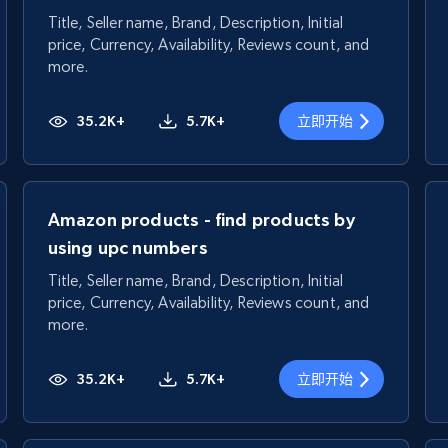
Title, Seller name, Brand, Description, Initial
price, Currency, Availability, Reviews count, and
more.
35.2K+
5.7K+
立即开始
Amazon products - find products by
using upc numbers
Title, Seller name, Brand, Description, Initial
price, Currency, Availability, Reviews count, and
more.
35.2K+
5.7K+
立即开始