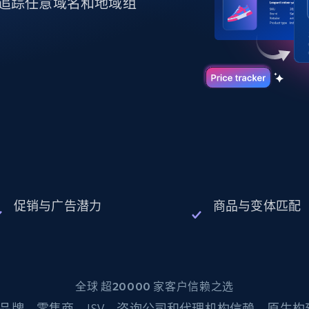
起价
追踪任意域名和地域组
数据中心代理
$0.9/IP
B
静态ISP代理
130万+ 超高速静态住宅代理
促销与广告潜力
商品与变体匹配
全球 超20000 家客户信赖之选
品牌、零售商、ISV、咨询公司和代理机构信赖。原生