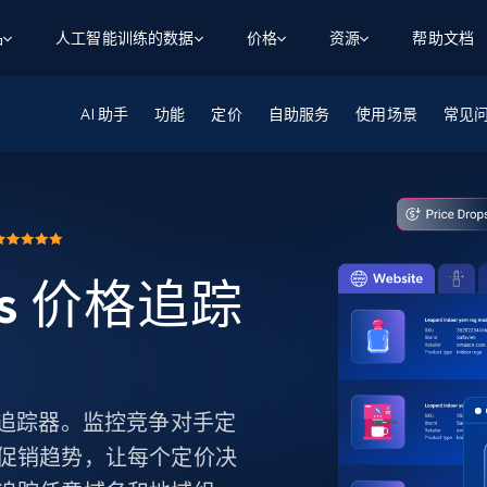
品
人工智能训练的数据
价格
资源
帮助文档
AI 助手
智能体 WEB 执行
数据源
数据源
功能
定价
自助服务
使用场景
常见
数
数
资
学习中心
搜索及提取
抓取APIs
抓取APIs
起价
$1
$0.75/1k 记录条
请求
容
让 AI 应用具备搜索与爬取整个网络的能力
从 600+ 个网站获取实时数据
免费套餐
博客
领英
电商
社交媒体
ChatGPT
智能体浏览器
爬虫工作室定价
起价
爬虫工作室
练人形机
让智能体浏览网站并自动执行任务
$1/1k请求
案例研究
免费套餐
将任何网站转化为数据管道
ics 价格追踪
亮数据 MCP
免费
起价
数据集
数据集
网络研讨会
站式工具包，全面解锁网页
请求
$250/100K 记录条
集
来自 600+ 个域名的预收集数据
起价
领英
电商
社交媒体
房地产
代理位置
缓存速递
$0.2/1k HTML
缓存速递
实时网页数据，采集即交付
产品技术视频
s 价格追踪器。监控竞争对手定
促销趋势，让每个定价决