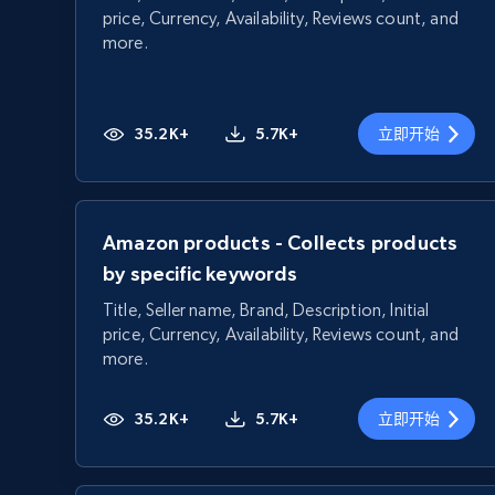
price, Currency, Availability, Reviews count, and
more.
35.2K+
5.7K+
立即开始
Amazon products - Collects products
by specific keywords
Title, Seller name, Brand, Description, Initial
price, Currency, Availability, Reviews count, and
more.
35.2K+
5.7K+
立即开始