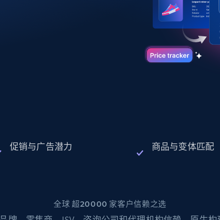
起价
数据中心代理
$0.9/IP
B
静态ISP代理
130万+ 超高速静态住宅代理
促销与广告潜力
商品与变体匹配
全球 超20000 家客户信赖之选
品牌、零售商、ISV、咨询公司和代理机构信赖。原生