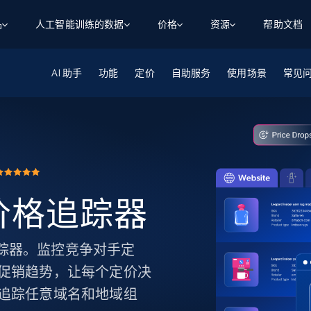
品
人工智能训练的数据
价格
资源
帮助文档
AI 助手
智能体 WEB 执行
数据源
数据源
功能
定价
自助服务
使用场景
常见
数
数
资
学习中心
搜索及提取
抓取APIs
抓取APIs
起价
$1
$0.75/1k 记录条
请求
容
让 AI 应用具备搜索与爬取整个网络的能力
从 600+ 个网站获取实时数据
免费套餐
博客
领英
电商
社交媒体
ChatGPT
智能体浏览器
爬虫工作室定价
起价
爬虫工作室
练人形机
让智能体浏览网站并自动执行任务
$1/1k请求
案例研究
免费套餐
将任何网站转化为数据管道
亮数据 MCP
免费
起价
数据集
数据集
网络研讨会
站式工具包，全面解锁网页
请求
$250/100K 记录条
s 价格追踪器
集
来自 600+ 个域名的预收集数据
起价
领英
电商
社交媒体
房地产
代理位置
缓存速递
$0.2/1k HTML
缓存速递
价格追踪器。监控竞争对手定
实时网页数据，采集即交付
产品技术视频
促销趋势，让每个定价决
追踪任意域名和地域组