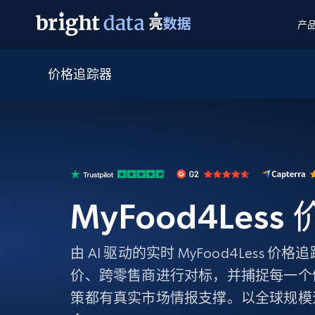
产
价格追踪器
网页数据抓取 API
多模态训练
网页数据抓取 API
工具
网页解锁 API
视频与媒体数据
网页解锁 API
起价
$1/ 每1 次
告别封锁和验证码
获得取之不尽的视频，图片及更多内
免费套餐
第三方工具集成
Discover API
视频信息流——为 VLA 准备就绪
免费
起价
爬虫 API
$1/1k请求
始终在线的代理实时网页发现
获取持续、定向的网页视频，用于训
浏览器扩展
器人策略
搜索引擎结果页 API
搜索引擎 API
起价
数据包
代理网络检查
按需获取多引擎搜索结果
$1/ 每1 次
免费套餐
MyFood4Les
为各行各业生成可直接用于LLM的数据
Google
Bing
Duckduckgo
Yandex
起价
网站地图
爬虫浏览器 API
爬虫浏览器 API
$5/GB
键启动内置隐匿模式的远程浏览器
由 AI 驱动的实时 MyFood4Less 
价、跨零售商进行对标，并捕捉每一个
代理基础设施
策都有真实市场情报支撑。以全球规模
代理服务