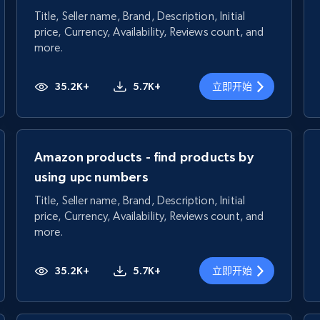
Title, Seller name, Brand, Description, Initial
price, Currency, Availability, Reviews count, and
more.
35.2K+
5.7K+
立即开始
Amazon products - find products by
using upc numbers
Title, Seller name, Brand, Description, Initial
price, Currency, Availability, Reviews count, and
more.
35.2K+
5.7K+
立即开始