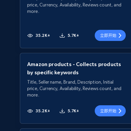
price, Currency, Availability, Reviews count, and
more.
35.2K+
5.7K+
立即开始
Amazon products - Collects products
by specific keywords
Title, Seller name, Brand, Description, Initial
price, Currency, Availability, Reviews count, and
more.
35.2K+
5.7K+
立即开始