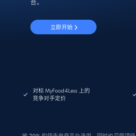
动态代理
起价
合。
$5
$2.5/G
免费套餐
动态代理
5折
超40000万 万高速真人住宅代理
起价
ISP 代理
$1.3/IP
数据中心代理
立即开始
用于数据获取的高速代理
对标 MyFood4Less 上的
竞争对手定价
被
70%
的领先电商平台选用，同时也深受顶级