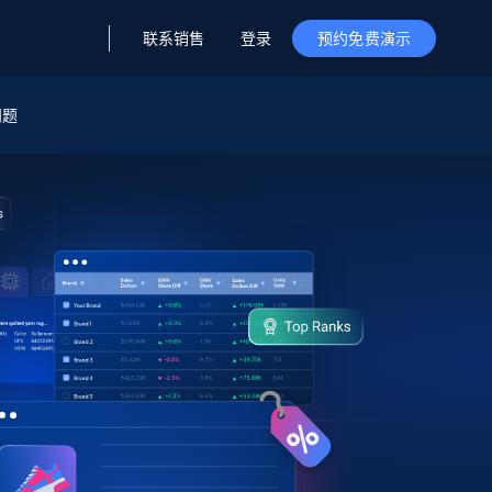
联系销售
登录
预约免费演示
问题
据与洞察
据及洞察
源
公司
初创企业计划
零售情报
零售
新
起价
$2000/月
解锁实时电商洞察与AI驱动的业务推荐
洞察
联盟推荐
演示智能体
企业级数据服务
托管式数据
起价
为企业级数据收集量身定制
$1500/月
采集
信任中心
集成
Deep Lookup
测试版
Bright SDK
在海量级网页数据上运行复杂
查询