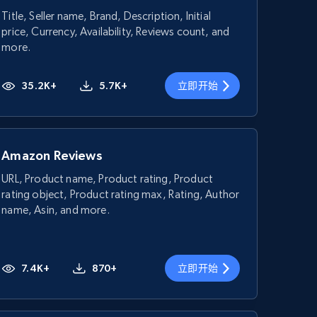
Title, Seller name, Brand, Description, Initial
price, Currency, Availability, Reviews count, and
more.
35.2K+
5.7K+
立即开始
Amazon Reviews
URL, Product name, Product rating, Product
rating object, Product rating max, Rating, Author
name, Asin, and more.
7.4K+
870+
立即开始