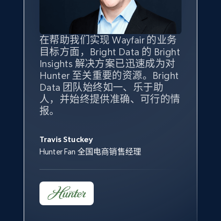
specified keywords
URL, Product id, Title, Seller name, Seller rating,
Seller reviews, Breadcrumbs, Root category, and
more.
在帮助我们实现 Wayfair 的业务
Bright Insights 的数据极大地支
我们之所以选择 Bright
借助 Bright Data 的解决方案，
目标方面，Bright Data 的 Bright
持了我们公司的目标。每个产品
Insights，是因为它能够跟踪销
我们获得了对市场领域、产品、
Insights 解决方案已迅速成为对
类别的市场份额帮助我们以主要
售情况，并绘制对我们业务至关
竞争格局以及消费者行为趋势的
2.5K+
359+
立即开始
Hunter 至关重要的资源。Bright
竞争对手为基准，而供应商的销
重要的竞争产品类别图。
独特且全面的洞察。
Data 团队始终如一、乐于助
售情况则从战术上帮助我们的营
人，并始终提供准确、可行的情
销团队扩大产品种类。
Yael Fridman
Beverly Taylor
报。
eBay - Collect products from shops on eBay
Keter 的市场总监
Kingston Brass, Inc. 商品规划总监
Jonathan Lo
URL, Product id, Title, Seller name, Seller rating,
Seller reviews, Breadcrumbs, Root category, and
Travis Stuckey
Overstock 的客户战略与洞察总监
more.
Hunter Fan 全国电商销售经理
2.5K+
359+
立即开始