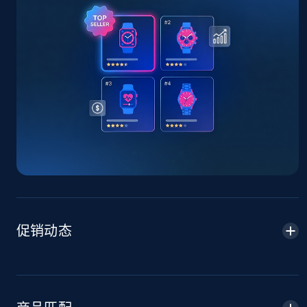
TikTok Shop - Collect TikTok shop products
by keywords search
URL, Title, Available, Description, Currency, Initial
price, Final price, Discount percent, and more.
5.4K+
668+
立即开始
TikTok Shop - discover records by shop url
URL, Title, Available, Description, Currency, Initial
price, Final price, Discount percent, and more.
促销动态
5.4K+
668+
立即开始
Amazon sellers info