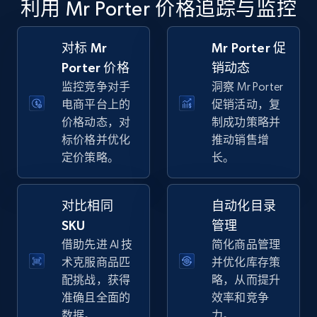
利用 Mr Porter 价格追踪与监控
specific keywords
URL, Final price, Sku, Currency, Gtin,
Specifications, Image urls, Top reviews, and
对标 Mr
Mr Porter 促
more.
Porter 价格
销动态
监控竞争对手
洞察 Mr Porter
5.6K+
875+
立即开始
电商平台上的
促销活动，复
价格动态，对
制成功策略并
标价格并优化
推动销售增
定价策略。
长。
Walmart - products - Discover products by
using sku numbers
对比相同
自动化目录
URL, Final price, Sku, Currency, Gtin,
Specifications, Image urls, Top reviews, and
SKU
管理
more.
借助先进 AI 技
简化商品管理
术克服商品匹
并优化库存策
5.6K+
875+
立即开始
配挑战，获得
略，从而提升
准确且全面的
效率和竞争
数据。
力。