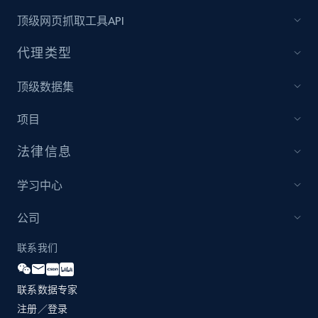
and more.
顶级网页抓取工具API
2.1K+
355+
立即开始
代理类型
顶级数据集
Amazon products global dataset
项目
Title, Seller name, Brand, Description, Initial
price, Currency, Availability, Reviews count, and
法律信息
more.
学习中心
2.1K+
375+
立即开始
公司
联系我们
Amazon products global dataset - Collects
products by specific category URL
联系数据专家
注册／登录
Title, Seller name, Brand, Description, Initial