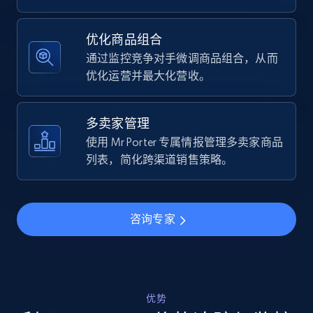
Specifications, Image urls, Top reviews, and
more.
优化商品组合
通过监控竞争对手微调商品组合，从而
5.6K+
875+
立即开始
优化运营并最大化营收。
多卖家管理
Walmart - products - Find new products by
使用 Mr Porter 专属情报管理多卖家商品
using specific category URL
列表，简化跨渠道销售策略。
URL, Final price, Sku, Currency, Gtin,
Specifications, Image urls, Top reviews, and
more.
咨询专家
5.6K+
875+
立即开始
优势
Walmart - products - Collects products by