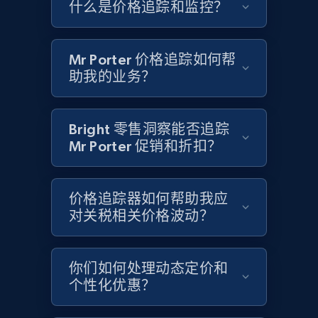
什么是价格追踪和监控？
Google Shopping - collects products from
web using keywords
URL, Product id, Title, Product description,
Mr Porter 价格追踪如何帮
Rating, Reviews count, Images, Variations, and
助我的业务？
more.
2.4K+
199+
立即开始
Bright 零售洞察能否追踪
Mr Porter 促销和折扣？
Home Depot US
价格追踪器如何帮助我应
URL, Domain, Country code, Model number,
对关税相关价格波动？
Sku, Product id, Product name, Manufacturer,
and more.
你们如何处理动态定价和
2.1K+
355+
立即开始
个性化优惠？