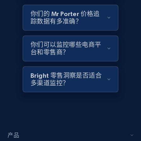
2.1K+
355+
立即开始
你们的 Mr Porter 价格追
踪数据有多准确？
Home Depot US - Discover products by
specified UPC
你们可以监控哪些电商平
URL, Domain, Country code, Model number,
台和零售商？
Sku, Product id, Product name, Manufacturer,
and more.
Bright 零售洞察是否适合
2.1K+
355+
立即开始
多渠道监控？
Home Depot US - Discovery products by
specific category URL
URL, Domain, Country code, Model number,
产品
Sku, Product id, Product name, Manufacturer,