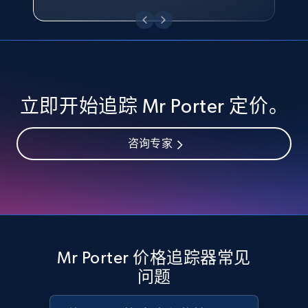
eBay - Collect records by category
URL, Product id, Title, Seller name, Seller rating,
Seller reviews, Breadcrumbs, Root category, and
more.
2.5K+
359+
立即开始
立即开始追踪 Mr Porter 定价。
咨询专家
Google Shopping
URL, Product id, Title, Product description,
Rating, Reviews count, Images, Variations, and
more.
2.4K+
199+
立即开始
Mr Porter 价格追踪器常见
问题