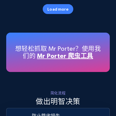
35.2K+
5.7K+
立即开始
Load more
Amazon products - Collects products by
specific keywords
Title, Seller name, Brand, Description, Initial
想轻松抓取 Mr Porter？使用我
price, Currency, Availability, Reviews count, and
们的
Mr Porter 爬虫工具
more.
35.2K+
5.7K+
立即开始
简化流程
Amazon products - find products by using
做出明智决策
upc numbers
Title, Seller name, Brand, Description, Initial
防止营收损失