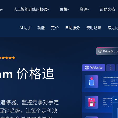
品
人工智能训练的数据
价格
资源
帮助文档
AI 助手
智能体 WEB 执行
数据源
数据源
功能
定价
自助服务
使用场景
常见
数
数
资
学习中心
搜索及提取
抓取APIs
抓取APIs
起价
$1
$0.75/1k 记录条
请求
容
让 AI 应用具备搜索与爬取整个网络的能力
从 600+ 个网站获取实时数据
免费套餐
博客
领英
电商
社交媒体
ChatGPT
智能体浏览器
爬虫工作室定价
起价
爬虫工作室
练人形机
让智能体浏览网站并自动执行任务
$1/1k请求
案例研究
免费套餐
将任何网站转化为数据管道
aham 价格追
亮数据 MCP
免费
起价
数据集
数据集
网络研讨会
站式工具包，全面解锁网页
请求
$250/100K 记录条
集
来自 600+ 个域名的预收集数据
起价
领英
电商
社交媒体
房地产
代理位置
缓存速递
$0.2/1k HTML
缓存速递
实时网页数据，采集即交付
产品技术视频
am 价格追踪器。监控竞争对手定
促销趋势，让每个定价决