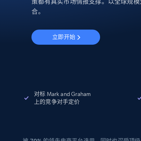
动态代理
策都有真实市场情报支撑。以全球规模
起价
$5
$2.5/G
免费套餐
动态代理
5折
合。
超40000万 万高速真人住宅代理
起价
ISP 代理
$1.3/IP
数据中心代理
用于数据获取的高速代理
立即开始
对标 Mark and Graham
上的竞争对手定价
被
70%
的领先电商平台选用，同时也深受顶级