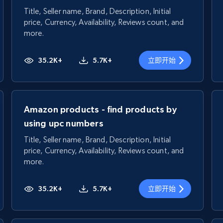
Title, Seller name, Brand, Description, Initial
price, Currency, Availability, Reviews count, and
more.
35.2K+
5.7K+
立即开始
Amazon products - find products by
using upc numbers
Title, Seller name, Brand, Description, Initial
price, Currency, Availability, Reviews count, and
more.
35.2K+
5.7K+
立即开始