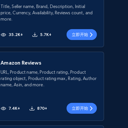
Title, Seller name, Brand, Description, Initial
price, Currency, Availability, Reviews count, and
more.
35.2K+
5.7K+
立即开始
Amazon Reviews
URL, Product name, Product rating, Product
rating object, Product rating max, Rating, Author
name, Asin, and more.
7.4K+
870+
立即开始