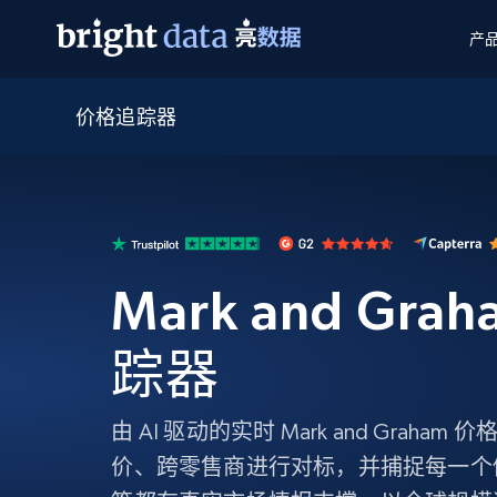
产
价格追踪器
网页数据抓取 API
多模态训练
网页数据抓取 API
工具
网页解锁 API
视频与媒体数据
网页解锁 API
起价
$1/ 每1 次
告别封锁和验证码
获得取之不尽的视频，图片及更多内
免费套餐
第三方工具集成
Discover API
视频信息流——为 VLA 准备就绪
免费
起价
爬虫 API
$1/1k请求
始终在线的代理实时网页发现
获取持续、定向的网页视频，用于训
浏览器扩展
器人策略
Mark and Gr
搜索引擎结果页 API
搜索引擎 API
起价
数据包
代理网络检查
按需获取多引擎搜索结果
$1/ 每1 次
免费套餐
为各行各业生成可直接用于LLM的数据
Google
Bing
Duckduckgo
Yandex
踪器
起价
网站地图
爬虫浏览器 API
爬虫浏览器 API
$5/GB
键启动内置隐匿模式的远程浏览器
由 AI 驱动的实时 Mark and Grah
代理基础设施
价、跨零售商进行对标，并捕捉每一个
代理服务