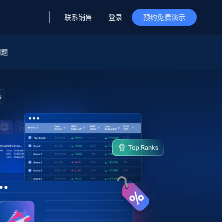
联系销售
登录
预约免费演示
问题
据与洞察
据及洞察
源
公司
初创企业计划
零售情报
零售
新
起价
$2000/月
解锁实时电商洞察与AI驱动的业务推荐
洞察
联盟推荐
演示智能体
企业级数据服务
托管式数据
起价
为企业级数据收集量身定制
$1500/月
采集
信任中心
集成
Deep Lookup
测试版
Bright SDK
在海量级网页数据上运行复杂
查询