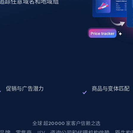
起价
追踪任意域名和地域组
数据中心代理
$0.9/IP
B
静态ISP代理
130万+ 超高速静态住宅代理
促销与广告潜力
商品与变体匹配
全球 超20000 家客户信赖之选
品牌、零售商、ISV、咨询公司和代理机构信赖。原生