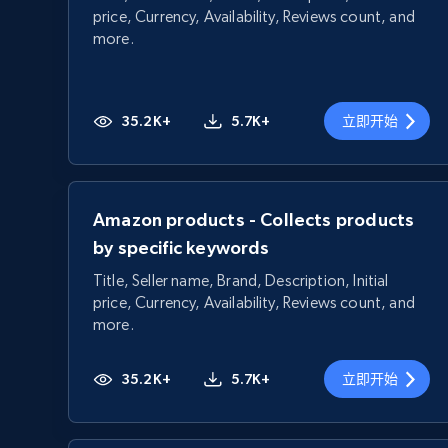
price, Currency, Availability, Reviews count, and
more.
35.2K+
5.7K+
立即开始
Amazon products - Collects products
by specific keywords
Title, Seller name, Brand, Description, Initial
price, Currency, Availability, Reviews count, and
more.
35.2K+
5.7K+
立即开始