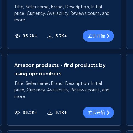
Title, Seller name, Brand, Description, Initial
price, Currency, Availability, Reviews count, and
more.
35.2K+
5.7K+
立即开始
Amazon products - find products by
using upc numbers
Title, Seller name, Brand, Description, Initial
price, Currency, Availability, Reviews count, and
more.
35.2K+
5.7K+
立即开始