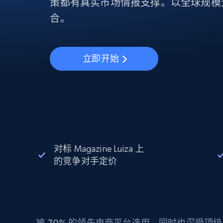
动态代理
策都有真实市场情报支撑。以全球规模
起价
$5
$2.5/G
免费套餐
动态代理
5折
合。
超40000万 万高速真人住宅代理
起价
ISP 代理
$1.3/IP
数据中心代理
用于数据获取的高速代理
立即开始
对标 Magazine Luiza 上
的竞争对手定价
被
70%
的领先电商平台选用，同时也深受顶级