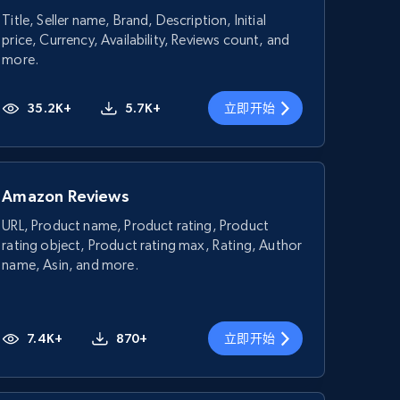
Title, Seller name, Brand, Description, Initial
price, Currency, Availability, Reviews count, and
more.
35.2K+
5.7K+
立即开始
Amazon Reviews
URL, Product name, Product rating, Product
rating object, Product rating max, Rating, Author
name, Asin, and more.
7.4K+
870+
立即开始