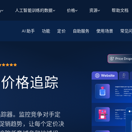
品
人工智能训练的数据
价格
资源
帮助文档
AI 助手
智能体 WEB 执行
数据源
数据源
功能
定价
自助服务
使用场景
常见
数
数
资
学习中心
搜索及提取
抓取APIs
抓取APIs
起价
$1
$0.75/1k 记录条
请求
容
让 AI 应用具备搜索与爬取整个网络的能力
从 600+ 个网站获取实时数据
免费套餐
博客
领英
电商
社交媒体
ChatGPT
智能体浏览器
爬虫工作室定价
起价
爬虫工作室
练人形机
让智能体浏览网站并自动执行任务
$1/1k请求
案例研究
免费套餐
将任何网站转化为数据管道
za 价格追踪
亮数据 MCP
免费
起价
数据集
数据集
网络研讨会
站式工具包，全面解锁网页
请求
$250/100K 记录条
集
来自 600+ 个域名的预收集数据
起价
领英
电商
社交媒体
房地产
代理位置
缓存速递
$0.2/1k HTML
缓存速递
实时网页数据，采集即交付
产品技术视频
a 价格追踪器。监控竞争对手定
促销趋势，让每个定价决