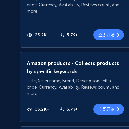
price, Currency, Availability, Reviews count, and
more.
35.2K+
5.7K+
立即开始
Amazon products - Collects products
by specific keywords
Title, Seller name, Brand, Description, Initial
price, Currency, Availability, Reviews count, and
more.
35.2K+
5.7K+
立即开始