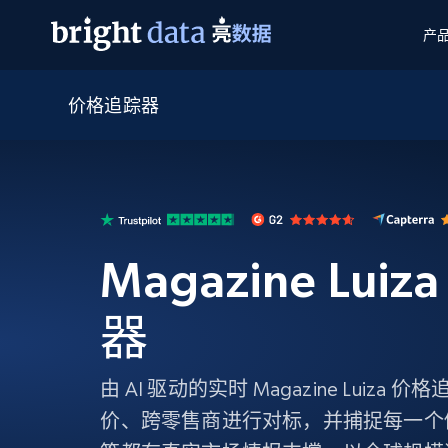
产
价格追踪器
网页数据抓取 API
多模态训练
网页数据抓取 API
工具
网页解锁 API
视频与媒体数据
网页解锁 API
起价
$1/ 每1 次
告别封锁和验证码
获得取之不尽的视频，图片及更多内
免费套餐
第三方工具集成
Discover API
视频信息流——为 VLA 准备就绪
免费
起价
爬虫 API
$1/1k请求
始终在线的代理实时网页发现
获取持续、定向的网页视频，用于训
浏览器扩展
器人策略
Magazine Lui
搜索引擎结果页 API
搜索引擎 API
起价
数据包
代理网络检查
按需获取多引擎搜索结果
$1/ 每1 次
免费套餐
为各行各业生成可直接用于LLM的数据
Google
Bing
Duckduckgo
Yandex
器
起价
网站地图
爬虫浏览器 API
爬虫浏览器 API
$5/GB
键启动内置隐匿模式的远程浏览器
由 AI 驱动的实时 Magazine Luiz
代理基础设施
价、跨零售商进行对标，并捕捉每一个
代理服务