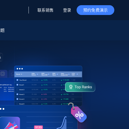
联系销售
登录
预约免费演示
问题
据与洞察
据及洞察
源
公司
初创企业计划
零售情报
零售
新
起价
$2000/月
解锁实时电商洞察与AI驱动的业务推荐
洞察
联盟推荐
演示智能体
企业级数据服务
托管式数据
起价
为企业级数据收集量身定制
$1500/月
采集
信任中心
集成
Deep Lookup
测试版
Bright SDK
在海量级网页数据上运行复杂
查询