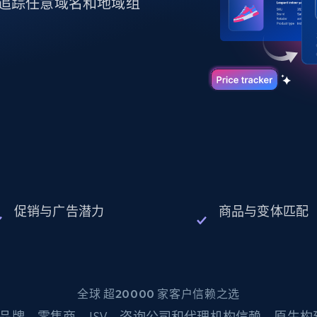
起价
追踪任意域名和地域组
数据中心代理
$0.9/IP
B
静态ISP代理
130万+ 超高速静态住宅代理
促销与广告潜力
商品与变体匹配
全球 超20000 家客户信赖之选
品牌、零售商、ISV、咨询公司和代理机构信赖。原生