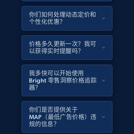
你们如何处理动态定价和
Home Depot US - Gather data on products
个性化优惠？
using specified keywords
URL, Domain, Country code, Model number,
价格多久更新一次？我可
Sku, Product id, Product name, Manufacturer,
and more.
以获得实时提醒吗？
2.1K+
355+
立即开始
我多快可以开始使用
Bright 零售洞察价格追踪
器？
Home Depot US - Discover products by
specified URL
你们是否提供关于
URL, Domain, Country code, Model number,
MAP（最低广告价格）违
Sku, Product id, Product name, Manufacturer,
规的信息？
and more.