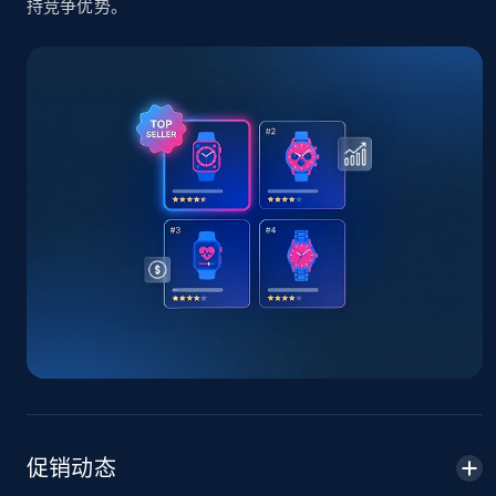
持竞争优势。
TikTok Shop - Collect TikTok shop products
by keywords search
URL, Title, Available, Description, Currency, Initial
price, Final price, Discount percent, and more.
5.4K+
668+
立即开始
TikTok Shop - discover records by shop url
URL, Title, Available, Description, Currency, Initial
price, Final price, Discount percent, and more.
5.4K+
668+
立即开始
促销动态