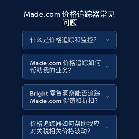
Google Shopping - collects products from
Made.com 价格追踪器常见
web using keywords
问题
URL, Product id, Title, Product description,
Rating, Reviews count, Images, Variations, and
什么是价格追踪和监控？
more.
2.4K+
200+
立即开始
Made.com 价格追踪如何
帮助我的业务？
Home Depot US
Bright 零售洞察能否追踪
URL, Domain, Country code, Model number,
Made.com 促销和折扣？
Sku, Product id, Product name, Manufacturer,
and more.
价格追踪器如何帮助我应
2.1K+
355+
立即开始
对关税相关价格波动？