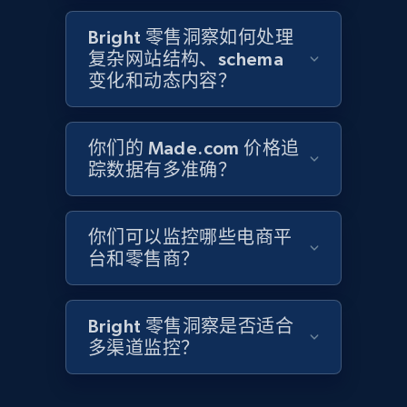
2.1K+
355+
立即开始
Bright 零售洞察如何处理
复杂网站结构、schema
变化和动态内容？
Home Depot US - Discover products by
specified UPC
你们的 Made.com 价格追
URL, Domain, Country code, Model number,
踪数据有多准确？
Sku, Product id, Product name, Manufacturer,
and more.
你们可以监控哪些电商平
2.1K+
355+
立即开始
台和零售商？
Bright 零售洞察是否适合
Home Depot US - Discovery products by
多渠道监控？
specific category URL
URL, Domain, Country code, Model number,