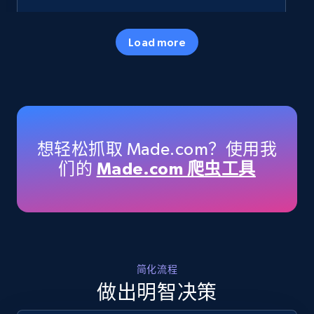
35.3K+
5.7K+
立即开始
Load more
Amazon products - Collects products by
specific keywords
Title, Seller name, Brand, Description, Initial
想轻松抓取 Made.com？使用我
price, Currency, Availability, Reviews count, and
们的
Made.com 爬虫工具
more.
35.3K+
5.7K+
立即开始
简化流程
Amazon products - find products by using
做出明智决策
upc numbers