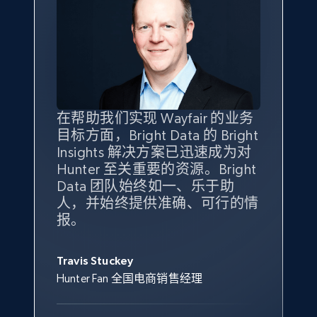
eBay - Gather data on products using
specified keywords
URL, Product id, Title, Seller name, Seller rating,
Seller reviews, Breadcrumbs, Root category, and
more.
2.5K+
359+
立即开始
在帮助我们实现 Wayfair 的业务
Bright Insights 的数据极大地支
我们之所以选择 Bright
借助 Bright Data 的解决方案，
目标方面，Bright Data 的 Bright
持了我们公司的目标。每个产品
Insights，是因为它能够跟踪销
我们获得了对市场领域、产品、
Insights 解决方案已迅速成为对
类别的市场份额帮助我们以主要
售情况，并绘制对我们业务至关
竞争格局以及消费者行为趋势的
Hunter 至关重要的资源。Bright
竞争对手为基准，而供应商的销
重要的竞争产品类别图。
独特且全面的洞察。
eBay - Collect products from shops on eBay
Data 团队始终如一、乐于助
售情况则从战术上帮助我们的营
URL, Product id, Title, Seller name, Seller rating,
人，并始终提供准确、可行的情
销团队扩大产品种类。
Yael Fridman
Beverly Taylor
Seller reviews, Breadcrumbs, Root category, and
报。
Keter 的市场总监
Kingston Brass, Inc. 商品规划总监
more.
Jonathan Lo
Travis Stuckey
Overstock 的客户战略与洞察总监
2.5K+
359+
立即开始
Hunter Fan 全国电商销售经理