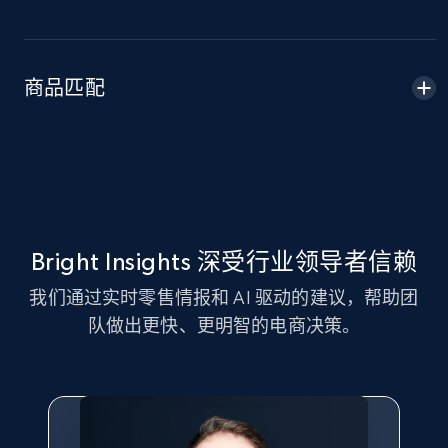
Amazon sellers info
Seller id, URL, Seller name, Description, Detailed
info, Stars, Feedbacks, Return policy, and more.
商品匹配
2.5K+
378+
立即开始
eBay
URL, Product id, Title, Seller name, Seller rating,
Bright Insights 深受行业领导者信赖
Seller reviews, Breadcrumbs, Root category, and
我们通过实时零售情报和 AI 驱动的建议，帮助团
more.
队做出更快、更明智的电商决策。
2.5K+
359+
立即开始