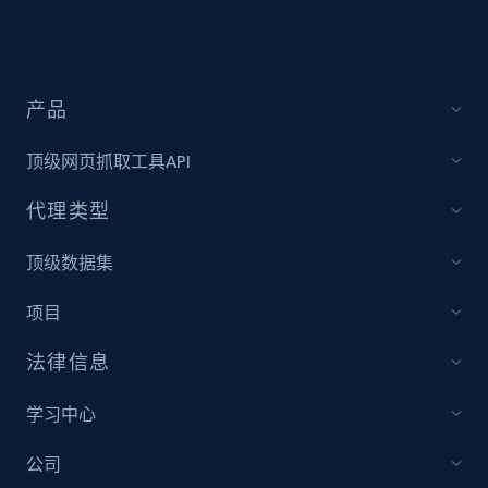
Sku, Product id, Product name, Manufacturer,
and more.
2.1K+
355+
立即开始
产品
顶级网页抓取工具API
Amazon products global dataset
代理类型
Title, Seller name, Brand, Description, Initial
price, Currency, Availability, Reviews count, and
顶级数据集
more.
项目
2.1K+
375+
立即开始
法律信息
学习中心
Amazon products global dataset - Collects
公司
products by specific category URL