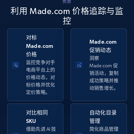
优势
Walmart - products - Collects products by
利用 Made.com 价格追踪与监
specific keywords
控
URL, Final price, Sku, Currency, Gtin,
Specifications, Image urls, Top reviews, and
more.
对标
Made.com
Made.com
促销动态
5.6K+
875+
立即开始
价格
洞察
监控竞争对手
Made.com 促
电商平台上的
销活动，复制
价格动态，对
Walmart - products - Discover products by
成功策略并推
标价格并优化
using sku numbers
动销售增长。
定价策略。
URL, Final price, Sku, Currency, Gtin,
Specifications, Image urls, Top reviews, and
more.
对比相同
自动化目录
SKU
管理
5.6K+
875+
立即开始
借助先进 AI 技
简化商品管理