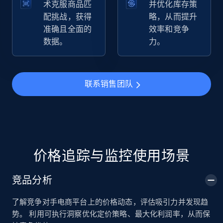
术克服商品匹
并优化库存策
配挑战，获得
略，从而提升
准确且全面的
效率和竞争
TikTok Shop
数据。
力。
URL, Title, Available, Description, Currency, Initial
price, Final price, Discount percent, and more.
联系销售团队
5.4K+
668+
立即开始
TikTok Shop - category
URL, Title, Available, Description, Currency, Initial
价格追踪与监控使用场景
price, Final price, Discount percent, and more.
竞品分析
5.4K+
668+
立即开始
了解竞争对手电商平台上的价格动态，评估吸引力并发现趋
势。 利用可执行洞察优化定价策略、最大化利润率，从而保