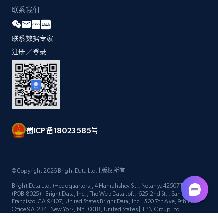
Title, Seller name, Brand, Description, Initial
联系我们
price, Currency, Availability, Reviews count, and
more.
联系数据专家
注册／登录
2.1K+
375+
立即开始
Amazon products global dataset -
Collecting products by keyword search
Title, Seller name, Brand, Description, Initial
蜀ICP备18023585号
price, Currency, Availability, Reviews count, and
more.
© Copyright 2026 Bright Data Ltd. | 版权所有
2.1K+
375+
立即开始
Bright Data Ltd. (Headquarters), 4 Hamahshev St., Netanya 4250714, Israel
(POB 8025) | Bright Data, Inc., The Web Data Loft, 625 2nd St., San
Francisco, CA 94107, United States Bright Data, Inc., 500 7th Ave, 9th Floor
Office 9A1234, New York, NY 10018, United States | IPPN Group Ltd.