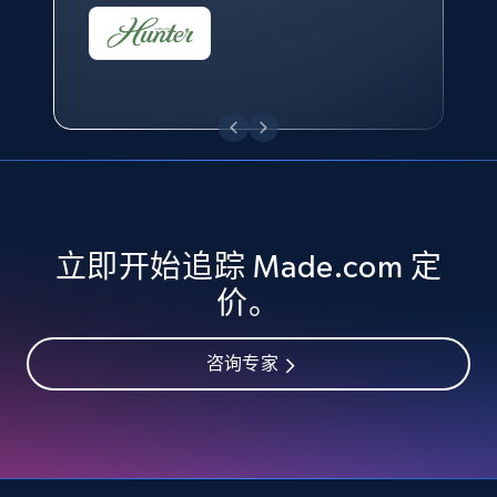
eBay - Collect records by category
URL, Product id, Title, Seller name, Seller rating,
Seller reviews, Breadcrumbs, Root category, and
more.
2.5K+
359+
立即开始
立即开始追踪 Made.com 定
Google Shopping
价。
URL, Product id, Title, Product description,
Rating, Reviews count, Images, Variations, and
咨询专家
more.
2.4K+
200+
立即开始