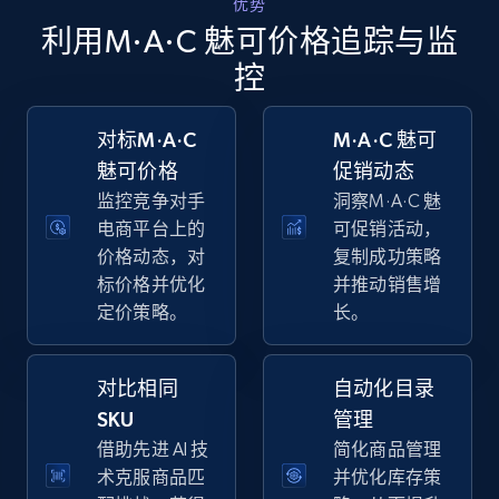
优势
Walmart - products - Collects products by
利用M·A·C 魅可价格追踪与监
specific keywords
控
URL, Final price, Sku, Currency, Gtin,
Specifications, Image urls, Top reviews, and
more.
对标M·A·C
M·A·C 魅可
魅可价格
促销动态
5.6K+
875+
立即开始
监控竞争对手
洞察M·A·C 魅
电商平台上的
可促销活动，
价格动态，对
复制成功策略
标价格并优化
并推动销售增
Walmart - products - Discover products by
定价策略。
长。
using sku numbers
URL, Final price, Sku, Currency, Gtin,
Specifications, Image urls, Top reviews, and
对比相同
自动化目录
more.
SKU
管理
借助先进 AI 技
简化商品管理
5.6K+
875+
立即开始
术克服商品匹
并优化库存策