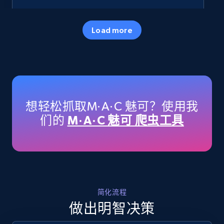
35.2K+
5.7K+
立即开始
Load more
Amazon products - Collects products by
specific keywords
Title, Seller name, Brand, Description, Initial
想轻松抓取M·A·C 魅可？使用我
price, Currency, Availability, Reviews count, and
们的
M·A·C 魅可 爬虫工具
more.
35.2K+
5.7K+
立即开始
简化流程
Amazon products - find products by using
做出明智决策
upc numbers