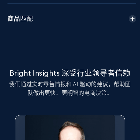
Amazon sellers info
Seller id, URL, Seller name, Description, Detailed
商品匹配
info, Stars, Feedbacks, Return policy, and more.
2.5K+
378+
立即开始
eBay
Bright Insights 深受行业领导者信赖
URL, Product id, Title, Seller name, Seller rating,
我们通过实时零售情报和 AI 驱动的建议，帮助团
Seller reviews, Breadcrumbs, Root category, and
more.
队做出更快、更明智的电商决策。
2.5K+
359+
立即开始