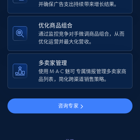
URL, Final price, Sku, Currency, Gtin,
并确保广告支出持续带来增长结果。
Specifications, Image urls, Top reviews, and
more.
优化商品组合
通过监控竞争对手微调商品组合，从而
5.6K+
875+
立即开始
优化运营并最大化营收。
多卖家管理
Walmart - products - Find new products by
使用 M·A·C 魅可 专属情报管理多卖家商
using specific category URL
品列表，简化跨渠道销售策略。
URL, Final price, Sku, Currency, Gtin,
Specifications, Image urls, Top reviews, and
more.
咨询专家
5.6K+
875+
立即开始