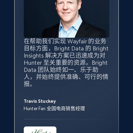
eBay - Gather data on products using
specified keywords
URL, Product id, Title, Seller name, Seller rating,
Seller reviews, Breadcrumbs, Root category, and
more.
在帮助我们实现 Wayfair 的业务
Bright Insights 的数据极大地支
我们之所以选择 Bright
借助 Bright Data 的解决方案，
2.5K+
359+
立即开始
目标方面，Bright Data 的 Bright
持了我们公司的目标。每个产品
Insights，是因为它能够跟踪销
我们获得了对市场领域、产品、
Insights 解决方案已迅速成为对
类别的市场份额帮助我们以主要
售情况，并绘制对我们业务至关
竞争格局以及消费者行为趋势的
Hunter 至关重要的资源。Bright
竞争对手为基准，而供应商的销
重要的竞争产品类别图。
独特且全面的洞察。
Data 团队始终如一、乐于助
售情况则从战术上帮助我们的营
eBay - Collect products from shops on eBay
人，并始终提供准确、可行的情
销团队扩大产品种类。
Yael Fridman
Beverly Taylor
报。
URL, Product id, Title, Seller name, Seller rating,
Keter 的市场总监
Kingston Brass, Inc. 商品规划总监
Seller reviews, Breadcrumbs, Root category, and
Jonathan Lo
more.
Travis Stuckey
Overstock 的客户战略与洞察总监
Hunter Fan 全国电商销售经理
2.5K+
359+
立即开始