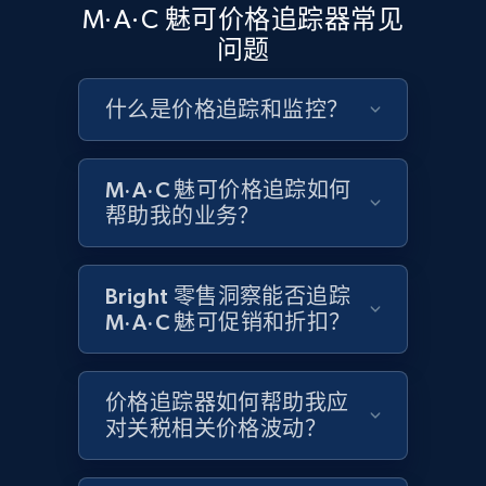
M·A·C 魅可价格追踪器常见
Google Shopping - collects products from
问题
web using keywords
URL, Product id, Title, Product description,
什么是价格追踪和监控？
Rating, Reviews count, Images, Variations, and
more.
M·A·C 魅可价格追踪如何
2.4K+
199+
立即开始
帮助我的业务？
Bright 零售洞察能否追踪
Amazon products global dataset
M·A·C 魅可促销和折扣？
Title, Seller name, Brand, Description, Initial
price, Currency, Availability, Reviews count, and
more.
价格追踪器如何帮助我应
对关税相关价格波动？
2.1K+
375+
立即开始