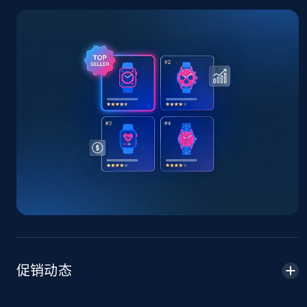
TikTok Shop - Collect TikTok shop products
by keywords search
URL, Title, Available, Description, Currency, Initial
price, Final price, Discount percent, and more.
5.4K+
667+
立即开始
TikTok Shop - discover records by shop url
URL, Title, Available, Description, Currency, Initial
price, Final price, Discount percent, and more.
5.4K+
667+
立即开始
促销动态