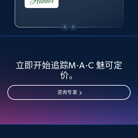
eBay - Collect records by category
URL, Product id, Title, Seller name, Seller rating,
Seller reviews, Breadcrumbs, Root category, and
more.
2.5K+
359+
立即开始
立即开始追踪M·A·C 魅可定
价。
Google Shopping
URL, Product id, Title, Product description,
咨询专家
Rating, Reviews count, Images, Variations, and
more.
2.4K+
199+
立即开始