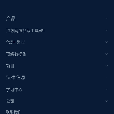
price, Currency, Availability, Reviews count, and
more.
产品
2.1K+
375+
立即开始
顶级网页抓取工具API
代理类型
Amazon products global dataset - Collect
products from Brands URLs
顶级数据集
Title, Seller name, Brand, Description, Initial
price, Currency, Availability, Reviews count, and
项目
more.
法律信息
2.1K+
375+
立即开始
学习中心
公司
Home Depot US
联系我们