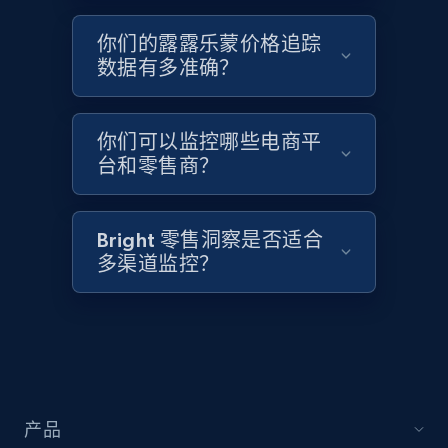
2.1K+
375+
立即开始
你们的露露乐蒙价格追踪
数据有多准确？
Amazon products global dataset - Collects
products by best sellers category URL
你们可以监控哪些电商平
Title, Seller name, Brand, Description, Initial
台和零售商？
price, Currency, Availability, Reviews count, and
more.
Bright 零售洞察是否适合
2.1K+
375+
立即开始
多渠道监控？
Amazon products global dataset - Collect
Amazon products by seller URL
Title, Seller name, Brand, Description, Initial
产品
price, Currency, Availability, Reviews count, and