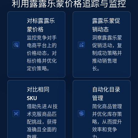
利用露露乐蒙价格追踪与监控
specific keywords
URL, Final price, Sku, Currency, Gtin,
Specifications, Image urls, Top reviews, and
对标露露乐
露露乐蒙促
more.
蒙价格
销动态
监控竞争对手
洞察露露乐蒙
5.6K+
874+
立即开始
电商平台上的
促销活动，复
价格动态，对
制成功策略并
标价格并优化
推动销售增
定价策略。
长。
Walmart - products - Discover products by
using sku numbers
对比相同
自动化目录
URL, Final price, Sku, Currency, Gtin,
Specifications, Image urls, Top reviews, and
SKU
管理
more.
借助先进 AI 技
简化商品管理
术克服商品匹
并优化库存策
5.6K+
874+
立即开始
配挑战，获得
略，从而提升
准确且全面的
效率和竞争
数据。
力。