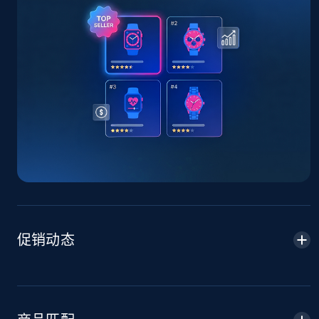
TikTok Shop - Collect TikTok shop products
by keywords search
URL, Title, Available, Description, Currency, Initial
price, Final price, Discount percent, and more.
5.4K+
667+
立即开始
TikTok Shop - discover records by shop url
URL, Title, Available, Description, Currency, Initial
price, Final price, Discount percent, and more.
促销动态
5.4K+
667+
立即开始
Amazon sellers info