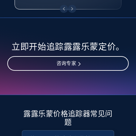
eBay - Collect records by category
URL, Product id, Title, Seller name, Seller rating,
Seller reviews, Breadcrumbs, Root category, and
more.
2.5K+
358+
立即开始
立即开始追踪露露乐蒙定价。
咨询专家
Google Shopping
URL, Product id, Title, Product description,
Rating, Reviews count, Images, Variations, and
more.
2.4K+
199+
立即开始
露露乐蒙价格追踪器常见问
题