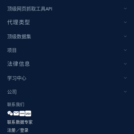
more.
顶级网页抓取工具API
2.1K+
375+
立即开始
代理类型
顶级数据集
Amazon products global dataset - Collect
项目
products from Brands URLs
Title, Seller name, Brand, Description, Initial
法律信息
price, Currency, Availability, Reviews count, and
more.
学习中心
公司
2.1K+
375+
立即开始
联系我们
Home Depot US
联系数据专家
注册／登录
URL, Domain, Country code, Model number,