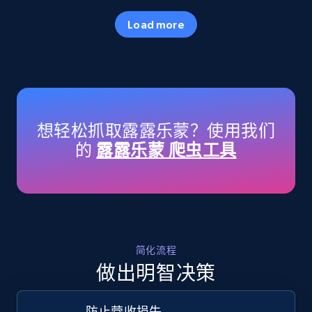
35.2K+
5.7K+
立即开始
Load more
Amazon products - Collects products by
specific keywords
Title, Seller name, Brand, Description, Initial
想轻松抓取露露乐蒙？使用我们
price, Currency, Availability, Reviews count, and
的
露露乐蒙 爬虫工具
more.
35.2K+
5.7K+
立即开始
简化流程
Amazon products - find products by using
做出明智决策
upc numbers
Title, Seller name, Brand, Description, Initial
防止营收损失