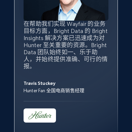
specified keywords
URL, Product id, Title, Seller name, Seller rating,
Seller reviews, Breadcrumbs, Root category, and
more.
在帮助我们实现 Wayfair 的业务
Bright Insights 的数据极大地支
我们之所以选择 Bright
借助 Bright Data 的解决方案，
目标方面，Bright Data 的 Bright
持了我们公司的目标。每个产品
Insights，是因为它能够跟踪销
我们获得了对市场领域、产品、
Insights 解决方案已迅速成为对
类别的市场份额帮助我们以主要
售情况，并绘制对我们业务至关
竞争格局以及消费者行为趋势的
2.5K+
358+
立即开始
Hunter 至关重要的资源。Bright
竞争对手为基准，而供应商的销
重要的竞争产品类别图。
独特且全面的洞察。
Data 团队始终如一、乐于助
售情况则从战术上帮助我们的营
人，并始终提供准确、可行的情
销团队扩大产品种类。
Yael Fridman
Beverly Taylor
报。
eBay - Collect products from shops on eBay
Keter 的市场总监
Kingston Brass, Inc. 商品规划总监
Jonathan Lo
URL, Product id, Title, Seller name, Seller rating,
Seller reviews, Breadcrumbs, Root category, and
Travis Stuckey
Overstock 的客户战略与洞察总监
more.
Hunter Fan 全国电商销售经理
2.5K+
358+
立即开始