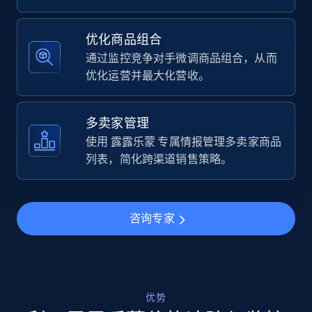
Specifications, Image urls, Top reviews, and
more.
优化商品组合
通过监控竞争对手微调商品组合，从而
5.6K+
874+
立即开始
优化运营并最大化营收。
多卖家管理
Walmart - products - Find new products by
使用 露露乐蒙 专属情报管理多卖家商品
using specific category URL
列表，简化跨渠道销售策略。
URL, Final price, Sku, Currency, Gtin,
Specifications, Image urls, Top reviews, and
more.
咨询专家
5.6K+
874+
立即开始
优势
Walmart - products - Collects products by