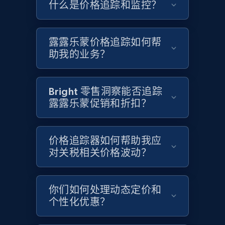
什么是价格追踪和监控？
Google Shopping - collects products from
web using keywords
URL, Product id, Title, Product description,
露露乐蒙价格追踪如何帮
Rating, Reviews count, Images, Variations, and
助我的业务？
more.
2.4K+
199+
立即开始
Bright 零售洞察能否追踪
露露乐蒙促销和折扣？
Amazon products global dataset
价格追踪器如何帮助我应
Title, Seller name, Brand, Description, Initial
对关税相关价格波动？
price, Currency, Availability, Reviews count, and
more.
你们如何处理动态定价和
2.1K+
375+
立即开始
个性化优惠？