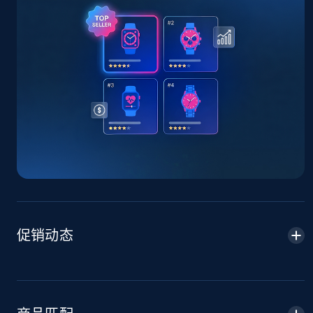
TikTok Shop - Collect TikTok shop products
by keywords search
URL, Title, Available, Description, Currency, Initial
price, Final price, Discount percent, and more.
5.4K+
668+
立即开始
TikTok Shop - discover records by shop url
URL, Title, Available, Description, Currency, Initial
price, Final price, Discount percent, and more.
促销动态
5.4K+
668+
立即开始
Amazon sellers info