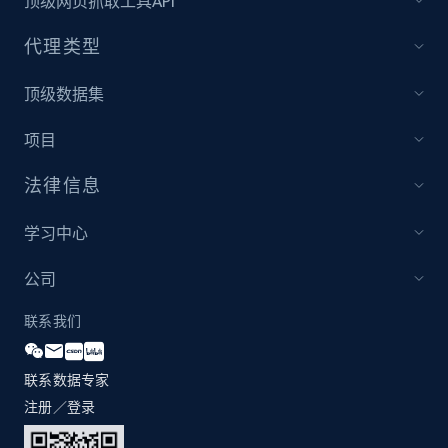
顶级网页抓取工具API
and more.
代理类型
2.1K+
355+
立即开始
顶级数据集
项目
Amazon products global dataset
法律信息
Title, Seller name, Brand, Description, Initial
price, Currency, Availability, Reviews count, and
more.
学习中心
公司
2.1K+
375+
立即开始
联系我们
联系数据专家
Amazon products global dataset - Collects
products by specific category URL
注册／登录
Title, Seller name, Brand, Description, Initial