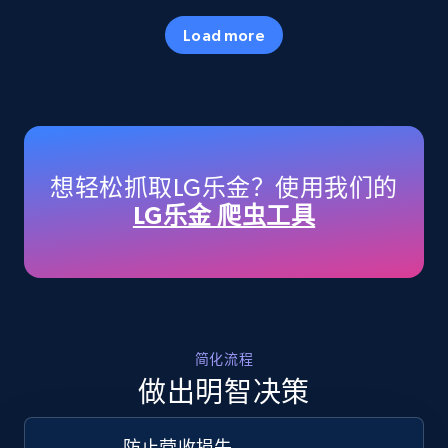
35.3K+
5.7K+
立即开始
Load more
Amazon products - Collects products by
specific keywords
Title, Seller name, Brand, Description, Initial
想轻松抓取LG乐金？使用我们的
price, Currency, Availability, Reviews count, and
LG乐金 爬虫工具
more.
35.3K+
5.7K+
立即开始
简化流程
Amazon products - find products by using
做出明智决策
upc numbers
Title, Seller name, Brand, Description, Initial
防止营收损失