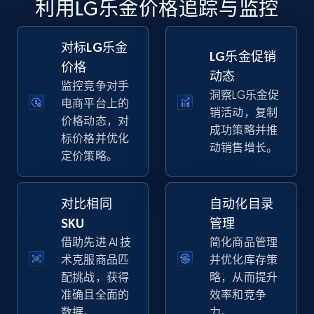
利用LG乐金价格追踪与监控
specific keywords
URL, Final price, Sku, Currency, Gtin,
Specifications, Image urls, Top reviews, and
对标LG乐金
LG乐金促销
more.
价格
动态
监控竞争对手
洞察LG乐金促
5.6K+
875+
立即开始
电商平台上的
销活动，复制
价格动态，对
成功策略并推
标价格并优化
动销售增长。
定价策略。
Walmart - products - Discover products by
using sku numbers
对比相同
自动化目录
URL, Final price, Sku, Currency, Gtin,
Specifications, Image urls, Top reviews, and
SKU
管理
more.
借助先进 AI 技
简化商品管理
术克服商品匹
并优化库存策
5.6K+
875+
立即开始
配挑战，获得
略，从而提升
准确且全面的
效率和竞争
数据。
力。