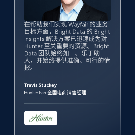
specified keywords
URL, Product id, Title, Seller name, Seller rating,
Seller reviews, Breadcrumbs, Root category, and
more.
在帮助我们实现 Wayfair 的业务
Bright Insights 的数据极大地支
我们之所以选择 Bright
借助 Bright Data 的解决方案，
目标方面，Bright Data 的 Bright
持了我们公司的目标。每个产品
Insights，是因为它能够跟踪销
我们获得了对市场领域、产品、
Insights 解决方案已迅速成为对
类别的市场份额帮助我们以主要
售情况，并绘制对我们业务至关
竞争格局以及消费者行为趋势的
2.5K+
359+
立即开始
Hunter 至关重要的资源。Bright
竞争对手为基准，而供应商的销
重要的竞争产品类别图。
独特且全面的洞察。
Data 团队始终如一、乐于助
售情况则从战术上帮助我们的营
人，并始终提供准确、可行的情
销团队扩大产品种类。
Yael Fridman
Beverly Taylor
报。
eBay - Collect products from shops on eBay
Keter 的市场总监
Kingston Brass, Inc. 商品规划总监
Jonathan Lo
URL, Product id, Title, Seller name, Seller rating,
Seller reviews, Breadcrumbs, Root category, and
Travis Stuckey
Overstock 的客户战略与洞察总监
more.
Hunter Fan 全国电商销售经理
2.5K+
359+
立即开始