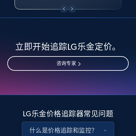
eBay - Collect records by category
URL, Product id, Title, Seller name, Seller rating,
Seller reviews, Breadcrumbs, Root category, and
more.
2.5K+
359+
立即开始
立即开始追踪LG乐金定价。
咨询专家
Google Shopping
URL, Product id, Title, Product description,
Rating, Reviews count, Images, Variations, and
more.
2.4K+
200+
立即开始
LG乐金价格追踪器常见问题
什么是价格追踪和监控？