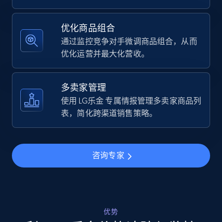
Specifications, Image urls, Top reviews, and
more.
优化商品组合
通过监控竞争对手微调商品组合，从而
5.6K+
875+
立即开始
优化运营并最大化营收。
多卖家管理
Walmart - products - Find new products by
使用 LG乐金 专属情报管理多卖家商品列
using specific category URL
表，简化跨渠道销售策略。
URL, Final price, Sku, Currency, Gtin,
Specifications, Image urls, Top reviews, and
more.
咨询专家
5.6K+
875+
立即开始
优势
Walmart - products - Collects products by