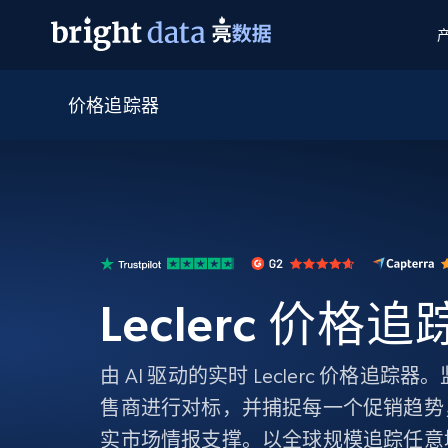
价格追踪器
网页数据抓取 API
多模态训练
网页数据抓取 API
工具
网页解锁 API
视频与媒体数据
网页解锁 API
起价
$1/ 每1 次
告别封锁和验证码
获得取之不尽的视频，图片及更多内
免费套餐
第三方工具集成
Discover API
视频信息流——为 VLA 准备就绪
免费
起价
爬虫 API
$1/1k请求
始终在线的代理实时网页发现
获取持续、定向的网页视频，用于训
浏览器扩展
器人策略
搜索引擎结果页 API
搜索引擎 API
起价
数据包
代理网络检查
按需获取多引擎搜索结果
$1/ 每1 次
免费套餐
为各行各业生成可直接用于LLM的数据
Leclerc 价格
Google
Bing
Duckduckgo
Yandex
起价
网站地图
爬虫浏览器 API
爬虫浏览器 API
$5/GB
键启动内置隐匿模式的远程浏览器
由 AI 驱动的实时 Leclerc 价格追
代理基础设施
售商进行对标，并捕捉每一个促销趋势
代理服务
实市场情报支撑。以全球规模追踪任意