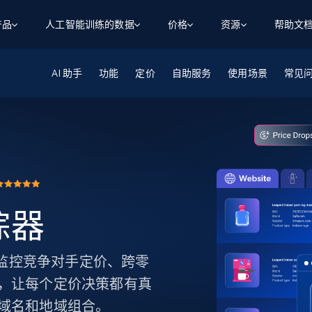
产品
人工智能训练的数据
价格
资源
帮助文
AI 助手
智能体 WEB 执行
数据源
数据源
功能
定价
自助服务
使用场景
常见
数
数
资
学习中心
搜索及提取
抓取APIs
抓取APIs
起价
$1
$0.75/1k 记录条
请求
容
让 AI 应用具备搜索与爬取整个网络的能力
从 600+ 个网站获取实时数据
免费套餐
博客
领英
电商
社交媒体
ChatGPT
智能体浏览器
爬虫工作室定价
起价
爬虫工作室
练人形机
让智能体浏览网站并自动执行任务
$1/1k请求
案例研究
免费套餐
将任何网站转化为数据管道
亮数据 MCP
免费
起价
数据集
数据集
网络研讨会
站式工具包，全面解锁网页
请求
$250/100K 记录条
集
来自 600+ 个域名的预收集数据
追踪器
起价
领英
电商
社交媒体
房地产
代理位置
缓存速递
$0.2/1k HTML
缓存速递
实时网页数据，采集即交付
产品技术视频
踪器。监控竞争对手定价、跨零
，让每个定价决策都有真
域名和地域组合。