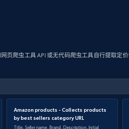
网页爬虫工具 API 或无代码爬虫工具自行提取定
Amazon products - Collects products
by best sellers category URL
Title, Seller name, Brand, Description, Initial