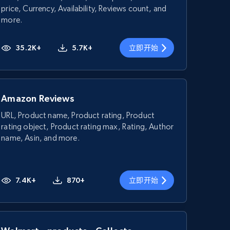
price, Currency, Availability, Reviews count, and
more.
35.2K+
5.7K+
立即开始
Amazon Reviews
URL, Product name, Product rating, Product
rating object, Product rating max, Rating, Author
name, Asin, and more.
7.4K+
870+
立即开始