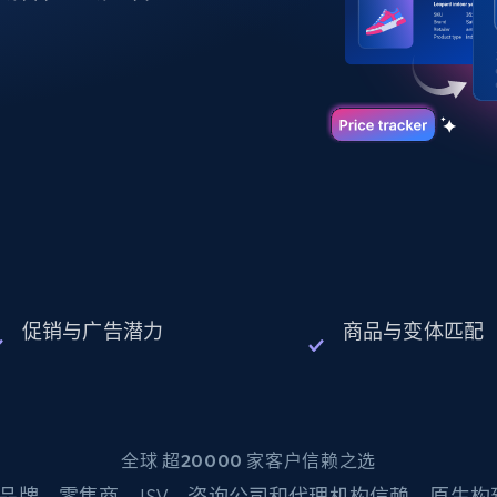
起价
数据中心代理
$0.9/IP
B
静态ISP代理
130万+ 超高速静态住宅代理
促销与广告潜力
商品与变体匹配
全球 超20000 家客户信赖之选
品牌、零售商、ISV、咨询公司和代理机构信赖。原生