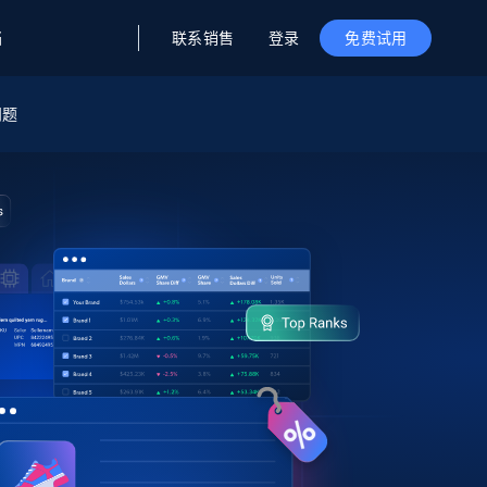
联系销售
登录
档
免费试用
问题
据与洞察
据及洞察
源
公司
初创企业计划
零售情报
零售
新
起价
$2000/月
解锁实时电商洞察与AI驱动的业务推荐
洞察
联盟推荐
演示智能体
企业级数据服务
托管式数据
起价
为企业级数据收集量身定制
$1500/月
采集
信任中心
集成
Deep Lookup
测试版
Bright SDK
在海量级网页数据上运行复杂
查询