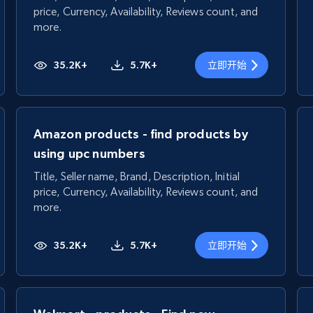
price, Currency, Availability, Reviews count, and
more.
35.2K+
5.7K+
立即开始
Amazon products - find products by
using upc numbers
Title, Seller name, Brand, Description, Initial
price, Currency, Availability, Reviews count, and
more.
35.2K+
5.7K+
立即开始