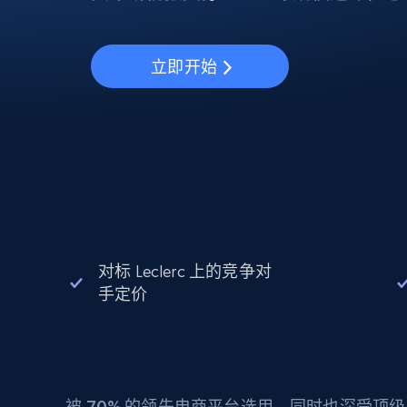
动态代理
起价
$5
$2.5/G
免费套餐
动态代理
5折
超40000万 万高速真人住宅代理
起价
ISP 代理
$1.3/IP
立即开始
数据中心代理
用于数据获取的高速代理
对标 Leclerc 上的竞争对
手定价
被
70%
的领先电商平台选用，同时也深受顶级