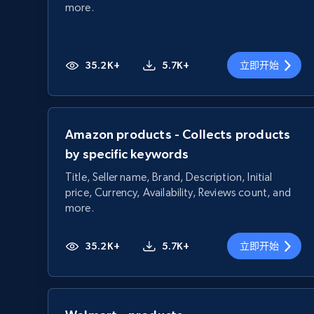
more.
35.2K+
5.7K+
立即开始
Amazon products - Collects products
by specific keywords
Title, Seller name, Brand, Description, Initial
price, Currency, Availability, Reviews count, and
more.
35.2K+
5.7K+
立即开始