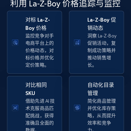
利用 La-Z-Boy 价格追踪与监控
specific keywords
URL, Final price, Sku, Currency, Gtin,
Specifications, Image urls, Top reviews, and
对标 La-Z-
La-Z-Boy 促
more.
Boy 价格
销动态
监控竞争对手
洞察 La-Z-Boy
5.6K+
875+
立即开始
电商平台上的
促销活动，复
价格动态，对
制成功策略并
标价格并优化
推动销售增
定价策略。
长。
Walmart - products - Discover products by
using sku numbers
对比相同
自动化目录
URL, Final price, Sku, Currency, Gtin,
Specifications, Image urls, Top reviews, and
SKU
管理
more.
借助先进 AI 技
简化商品管理
术克服商品匹
并优化库存策
5.6K+
875+
立即开始
配挑战，获得
略，从而提升
准确且全面的
效率和竞争
数据。
力。