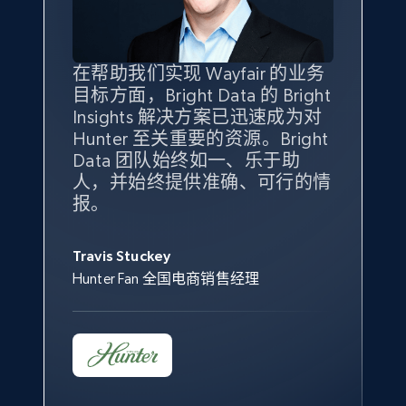
specified keywords
URL, Product id, Title, Seller name, Seller rating,
Seller reviews, Breadcrumbs, Root category, and
more.
在帮助我们实现 Wayfair 的业务
Bright Insights 的数据极大地支
我们之所以选择 Bright
借助 Bright Data 的解决方案，
目标方面，Bright Data 的 Bright
持了我们公司的目标。每个产品
Insights，是因为它能够跟踪销
我们获得了对市场领域、产品、
Insights 解决方案已迅速成为对
类别的市场份额帮助我们以主要
售情况，并绘制对我们业务至关
竞争格局以及消费者行为趋势的
2.5K+
359+
立即开始
Hunter 至关重要的资源。Bright
竞争对手为基准，而供应商的销
重要的竞争产品类别图。
独特且全面的洞察。
Data 团队始终如一、乐于助
售情况则从战术上帮助我们的营
人，并始终提供准确、可行的情
销团队扩大产品种类。
Yael Fridman
Beverly Taylor
报。
eBay - Collect products from shops on eBay
Keter 的市场总监
Kingston Brass, Inc. 商品规划总监
Jonathan Lo
URL, Product id, Title, Seller name, Seller rating,
Seller reviews, Breadcrumbs, Root category, and
Travis Stuckey
Overstock 的客户战略与洞察总监
more.
Hunter Fan 全国电商销售经理
2.5K+
359+
立即开始