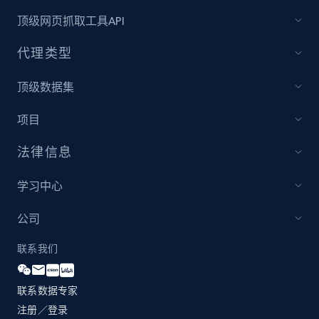
and more.
顶级网页抓取工具API
2.1K+
355+
立即开始
代理类型
顶级数据集
Amazon products global dataset
项目
Title, Seller name, Brand, Description, Initial
price, Currency, Availability, Reviews count, and
法律信息
more.
学习中心
2.1K+
375+
立即开始
公司
联系我们
Amazon products global dataset - Collects
products by specific category URL
联系数据专家
注册／登录
Title, Seller name, Brand, Description, Initial