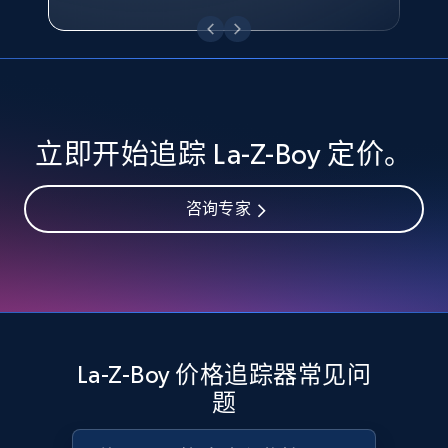
eBay - Collect records by category
URL, Product id, Title, Seller name, Seller rating,
Seller reviews, Breadcrumbs, Root category, and
more.
2.5K+
359+
立即开始
立即开始追踪 La-Z-Boy 定价。
咨询专家
Google Shopping
URL, Product id, Title, Product description,
Rating, Reviews count, Images, Variations, and
more.
2.4K+
200+
立即开始
La-Z-Boy 价格追踪器常见问
题