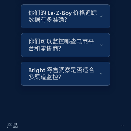
2.1K+
355+
立即开始
你们的 La-Z-Boy 价格追踪
数据有多准确？
Home Depot US - Discover products by
specified UPC
你们可以监控哪些电商平
URL, Domain, Country code, Model number,
台和零售商？
Sku, Product id, Product name, Manufacturer,
and more.
Bright 零售洞察是否适合
2.1K+
355+
立即开始
多渠道监控？
Home Depot US - Discovery products by
specific category URL
URL, Domain, Country code, Model number,
产品
Sku, Product id, Product name, Manufacturer,