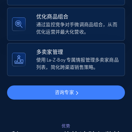
Specifications, Image urls, Top reviews, and
more.
优化商品组合
通过监控竞争对手微调商品组合，从而
5.6K+
875+
立即开始
优化运营并最大化营收。
多卖家管理
Walmart - products - Find new products by
使用 La-Z-Boy 专属情报管理多卖家商品
using specific category URL
列表，简化跨渠道销售策略。
URL, Final price, Sku, Currency, Gtin,
Specifications, Image urls, Top reviews, and
more.
咨询专家
5.6K+
875+
立即开始
优势
Walmart - products - Collects products by