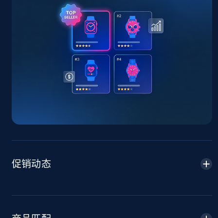
TikTok Shop - Collect TikTok shop products
by keywords search
URL, Title, Available, Description, Currency, Initial
price, Final price, Discount percent, and more.
5.4K+
668+
立即开始
TikTok Shop - discover records by shop url
URL, Title, Available, Description, Currency, Initial
price, Final price, Discount percent, and more.
促销动态
5.4K+
668+
立即开始
Amazon sellers info