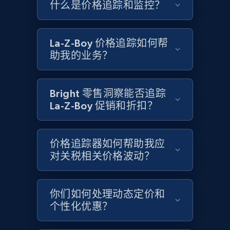
什么是价格追踪和监控？
Google Shopping - collects products from
web using keywords
URL, Product id, Title, Product description,
La-Z-Boy 价格追踪如何帮
Rating, Reviews count, Images, Variations, and
助我的业务？
more.
2.4K+
200+
立即开始
Bright 零售洞察能否追踪
La-Z-Boy 促销和折扣？
Home Depot US
价格追踪器如何帮助我应
URL, Domain, Country code, Model number,
对关税相关价格波动？
Sku, Product id, Product name, Manufacturer,
and more.
你们如何处理动态定价和
2.1K+
355+
立即开始
个性化优惠？