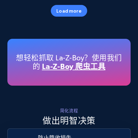
35.3K+
5.7K+
立即开始
Load more
Amazon products - Collects products by
specific keywords
Title, Seller name, Brand, Description, Initial
想轻松抓取 La-Z-Boy？使用我们
price, Currency, Availability, Reviews count, and
的
La-Z-Boy 爬虫工具
more.
35.3K+
5.7K+
立即开始
简化流程
Amazon products - find products by using
做出明智决策
upc numbers
Title, Seller name, Brand, Description, Initial
防止营收损失