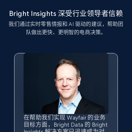
Amazon sellers info
Bright Insights 深受行业领导者信赖
Seller id, URL, Seller name, Description, Detailed
info, Stars, Feedbacks, Return policy, and more.
我们通过实时零售情报和 AI 驱动的建议，帮助团
队做出更快、更明智的电商决策。
2.5K+
378+
立即开始
eBay
URL, Product id, Title, Seller name, Seller rating,
Seller reviews, Breadcrumbs, Root category, and
more.
2.5K+
359+
立即开始
在帮助我们实现 Wayfair 的业务
Bright Insights 的数据极大地支
我们之所以选择 Bright
借助 Bright Data 的解决方案，
目标方面，Bright Data 的 Bright
持了我们公司的目标。每个产品
Insights，是因为它能够跟踪销
我们获得了对市场领域、产品、
Insights 解决方案已迅速成为对
类别的市场份额帮助我们以主要
售情况，并绘制对我们业务至关
竞争格局以及消费者行为趋势的