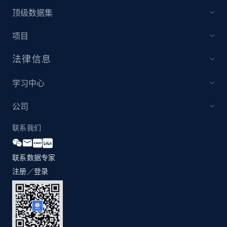
price, Currency, Availability, Reviews count, and
顶级数据集
more.
项目
2.1K+
375+
立即开始
法律信息
学习中心
Amazon products global dataset - Collect
products from Brands URLs
公司
Title, Seller name, Brand, Description, Initial
联系我们
price, Currency, Availability, Reviews count, and
more.
联系数据专家
2.1K+
375+
立即开始
注册／登录
Home Depot US