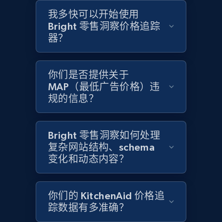
我多快可以开始使用
Bright 零售洞察价格追踪
Amazon products global dataset - Collects
器？
products by specific category URL
Title, Seller name, Brand, Description, Initial
price, Currency, Availability, Reviews count, and
你们是否提供关于
more.
MAP（最低广告价格）违
规的信息？
2.1K+
375+
立即开始
Bright 零售洞察如何处理
复杂网站结构、schema
变化和动态内容？
Amazon products global dataset -
Collecting products by keyword search
Title, Seller name, Brand, Description, Initial
你们的 KitchenAid 价格追
price, Currency, Availability, Reviews count, and
踪数据有多准确？
more.