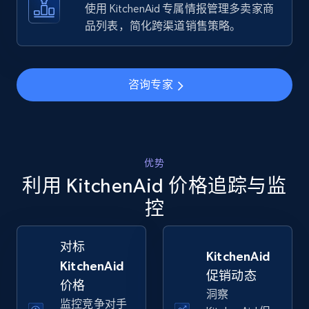
URL, Final price, Sku, Currency, Gtin,
使用 KitchenAid 专属情报管理多卖家商
Specifications, Image urls, Top reviews, and
品列表，简化跨渠道销售策略。
more.
5.6K+
875+
立即开始
咨询专家
Walmart - products - Find new products by
using specific category URL
优势
利用 KitchenAid 价格追踪与监
URL, Final price, Sku, Currency, Gtin,
Specifications, Image urls, Top reviews, and
控
more.
对标
5.6K+
875+
立即开始
KitchenAid
KitchenAid
促销动态
价格
洞察
监控竞争对手