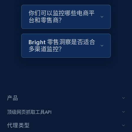
2.1K+
375+
立即开始
你们可以监控哪些电商平
台和零售商？
Amazon products global dataset - Collects
Bright 零售洞察是否适合
products by best sellers category URL
多渠道监控？
Title, Seller name, Brand, Description, Initial
price, Currency, Availability, Reviews count, and
more.
2.1K+
375+
立即开始
产品
Amazon products global dataset - Collect
顶级网页抓取工具API
Amazon products by seller URL
代理类型
Title, Seller name, Brand, Description, Initial