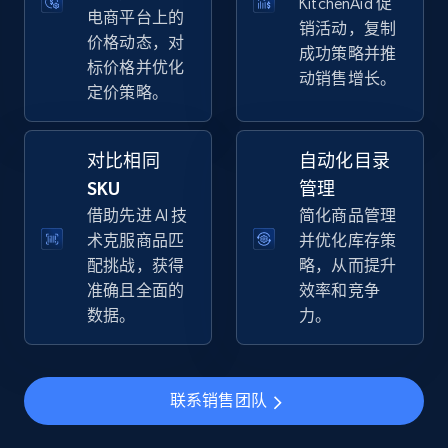
KitchenAid 促
Walmart - products - Collects products by
电商平台上的
销活动，复制
specific keywords
价格动态，对
成功策略并推
URL, Final price, Sku, Currency, Gtin,
标价格并优化
动销售增长。
Specifications, Image urls, Top reviews, and
定价策略。
more.
对比相同
自动化目录
5.6K+
875+
立即开始
SKU
管理
借助先进 AI 技
简化商品管理
术克服商品匹
并优化库存策
Walmart - products - Discover products by
配挑战，获得
略，从而提升
using sku numbers
准确且全面的
效率和竞争
数据。
力。
URL, Final price, Sku, Currency, Gtin,
Specifications, Image urls, Top reviews, and
more.
联系销售团队
5.6K+
875+
立即开始