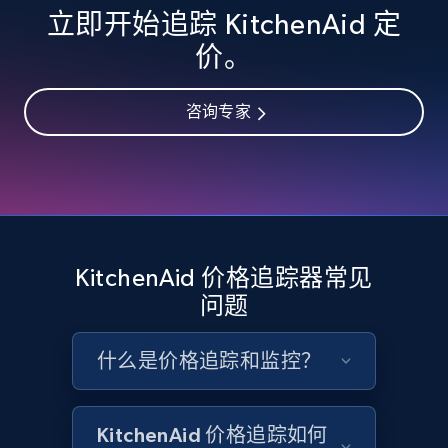
立即开始追踪 KitchenAid 定
eBay - Collect records by category
价。
URL, Product id, Title, Seller name, Seller rating,
Seller reviews, Breadcrumbs, Root category, and
more.
咨询专家
2.5K+
359+
立即开始
Google Shopping
KitchenAid 价格追踪器常见
URL, Product id, Title, Product description,
问题
Rating, Reviews count, Images, Variations, and
more.
什么是价格追踪和监控？
2.4K+
199+
立即开始
KitchenAid 价格追踪如何