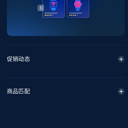
TikTok Shop - Collect TikTok shop products
by keywords search
URL, Title, Available, Description, Currency, Initial
price, Final price, Discount percent, and more.
5.4K+
667+
立即开始
促销动态
TikTok Shop - discover records by shop url
URL, Title, Available, Description, Currency, Initial
price, Final price, Discount percent, and more.
商品匹配
5.4K+
667+
立即开始