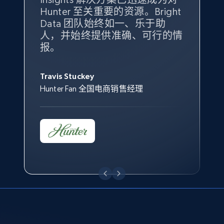
eBay - Gather data on products using
Hunter 至关重要的资源。Bright
竞争对手为基准，而供应商的销
重要的竞争产品类别图。
独特且全面的洞察。
specified keywords
Data 团队始终如一、乐于助
售情况则从战术上帮助我们的营
URL, Product id, Title, Seller name, Seller rating,
人，并始终提供准确、可行的情
销团队扩大产品种类。
Seller reviews, Breadcrumbs, Root category, and
Yael Fridman
Beverly Taylor
报。
more.
Keter 的市场总监
Kingston Brass, Inc. 商品规划总监
Jonathan Lo
Travis Stuckey
Overstock 的客户战略与洞察总监
2.5K+
359+
立即开始
Hunter Fan 全国电商销售经理
eBay - Collect products from shops on eBay
URL, Product id, Title, Seller name, Seller rating,
Seller reviews, Breadcrumbs, Root category, and
more.
2.5K+
359+
立即开始