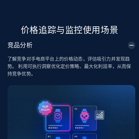
TikTok Shop
价格追踪与监控使用场景
URL, Title, Available, Description, Currency, Initial
price, Final price, Discount percent, and more.
竞品分析
5.4K+
667+
立即开始
了解竞争对手电商平台上的价格动态，评估吸引力并发现趋
势。 利用可执行洞察优化定价策略、最大化利润率，从而保
持竞争优势。
TikTok Shop - category
URL, Title, Available, Description, Currency, Initial
price, Final price, Discount percent, and more.
5.4K+
667+
立即开始