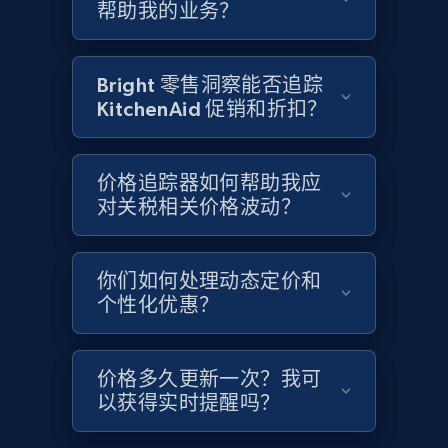
帮助我的业务？
Google Shopping - collects products from
web using keywords
Bright 零售洞察能否追踪
URL, Product id, Title, Product description,
KitchenAid 促销和折扣？
Rating, Reviews count, Images, Variations, and
more.
价格追踪器如何帮助我应
2.4K+
199+
立即开始
对关税相关价格波动？
你们如何处理动态定价和
Amazon products global dataset
个性化优惠？
Title, Seller name, Brand, Description, Initial
price, Currency, Availability, Reviews count, and
more.
价格多久更新一次？我可
以获得实时提醒吗？
2.1K+
375+
立即开始