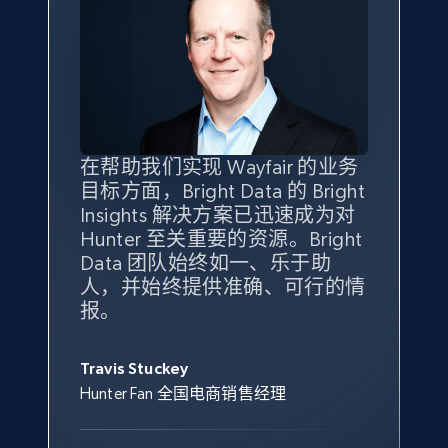
eBay - Gather data on products using
specified keywords
URL, Product id, Title, Seller name, Seller rating,
Seller reviews, Breadcrumbs, Root category, and
more.
2.5K+
359+
立即开始
在帮助我们实现 Wayfair 的业务
Bright Insights 的数据极大地支
我们之所以选择 Bright
借助 Bright Data 的解决方案，
目标方面，Bright Data 的 Bright
持了我们公司的目标。每个产品
Insights，是因为它能够跟踪销
我们获得了对市场领域、产品、
Insights 解决方案已迅速成为对
类别的市场份额帮助我们以主要
售情况，并绘制对我们业务至关
竞争格局以及消费者行为趋势的
Hunter 至关重要的资源。Bright
竞争对手为基准，而供应商的销
重要的竞争产品类别图。
独特且全面的洞察。
eBay - Collect products from shops on eBay
Data 团队始终如一、乐于助
售情况则从战术上帮助我们的营
URL, Product id, Title, Seller name, Seller rating,
人，并始终提供准确、可行的情
销团队扩大产品种类。
Yael Fridman
Beverly Taylor
Seller reviews, Breadcrumbs, Root category, and
报。
Keter 的市场总监
Kingston Brass, Inc. 商品规划总监
more.
Jonathan Lo
Travis Stuckey
Overstock 的客户战略与洞察总监
2.5K+
359+
立即开始
Hunter Fan 全国电商销售经理