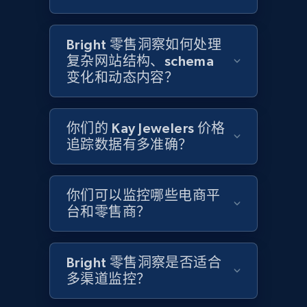
2.1K+
375+
立即开始
Bright 零售洞察如何处理
复杂网站结构、schema
变化和动态内容？
Amazon products global dataset - Collects
products by best sellers category URL
Title, Seller name, Brand, Description, Initial
你们的 Kay Jewelers 价格
price, Currency, Availability, Reviews count, and
追踪数据有多准确？
more.
2.1K+
375+
立即开始
你们可以监控哪些电商平
台和零售商？
Amazon products global dataset - Collect
Bright 零售洞察是否适合
Amazon products by seller URL
多渠道监控？
Title, Seller name, Brand, Description, Initial