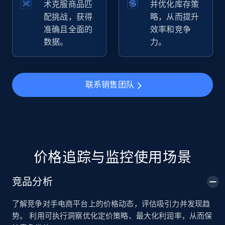
术克服商品匹
并优化库存策
配挑战，获得
略，从而提升
准确且全面的
效率和竞争
TikTok Shop
数据。
力。
URL, Title, Available, Description, Currency, Initial
price, Final price, Discount percent, and more.
联系销售团队
5.4K+
667+
立即开始
TikTok Shop - category
URL, Title, Available, Description, Currency, Initial
价格追踪与监控使用场景
price, Final price, Discount percent, and more.
竞品分析
5.4K+
667+
立即开始
了解竞争对手电商平台上的价格动态，评估吸引力并发现趋
势。 利用可执行洞察优化定价策略、最大化利润率，从而保