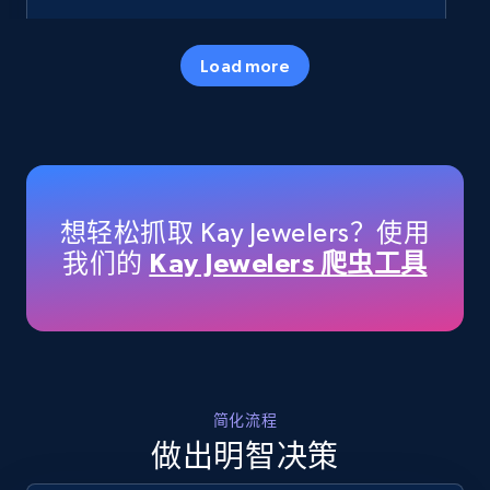
35.2K+
5.7K+
立即开始
Load more
Amazon products - Collects products by
specific keywords
Title, Seller name, Brand, Description, Initial
想轻松抓取 Kay Jewelers？使用
price, Currency, Availability, Reviews count, and
我们的
Kay Jewelers 爬虫工具
more.
35.2K+
5.7K+
立即开始
简化流程
Amazon products - find products by using
做出明智决策
upc numbers