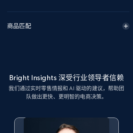
Amazon sellers info
Seller id, URL, Seller name, Description, Detailed
info, Stars, Feedbacks, Return policy, and more.
商品匹配
2.5K+
378+
立即开始
eBay
URL, Product id, Title, Seller name, Seller rating,
Bright Insights 深受行业领导者信赖
Seller reviews, Breadcrumbs, Root category, and
我们通过实时零售情报和 AI 驱动的建议，帮助团
more.
队做出更快、更明智的电商决策。
2.5K+
359+
立即开始