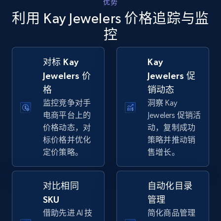
优势
Walmart - products - Collects products by
利用 Kay Jewelers 价格追踪与监
specific keywords
控
URL, Final price, Sku, Currency, Gtin,
Specifications, Image urls, Top reviews, and
more.
对标 Kay
Kay
Jewelers 价
Jewelers 促
5.6K+
875+
立即开始
格
销动态
监控竞争对手
洞察 Kay
电商平台上的
Jewelers 促销活
价格动态，对
动，复制成功
Walmart - products - Discover products by
标价格并优化
策略并推动销
using sku numbers
定价策略。
售增长。
URL, Final price, Sku, Currency, Gtin,
Specifications, Image urls, Top reviews, and
more.
对比相同
自动化目录
SKU
管理
5.6K+
875+
立即开始
借助先进 AI 技
简化商品管理