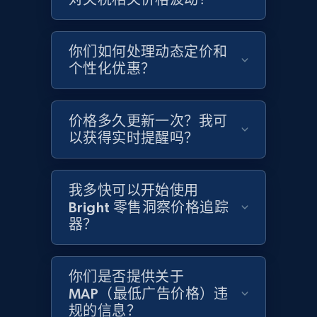
Amazon products global dataset - Collects
你们如何处理动态定价和
products by specific category URL
个性化优惠？
Title, Seller name, Brand, Description, Initial
price, Currency, Availability, Reviews count, and
more.
价格多久更新一次？我可
以获得实时提醒吗？
2.1K+
375+
立即开始
我多快可以开始使用
Bright 零售洞察价格追踪
器？
Amazon products global dataset -
Collecting products by keyword search
Title, Seller name, Brand, Description, Initial
你们是否提供关于
price, Currency, Availability, Reviews count, and
MAP（最低广告价格）违
more.
规的信息？