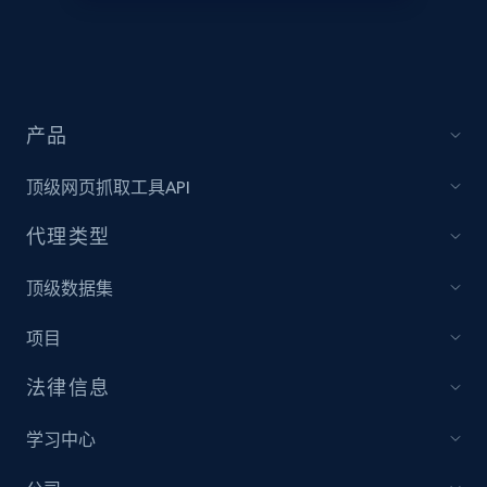
price, Currency, Availability, Reviews count, and
more.
2.1K+
375+
立即开始
产品
顶级网页抓取工具API
Amazon products global dataset - Collect
products from Brands URLs
代理类型
Title, Seller name, Brand, Description, Initial
price, Currency, Availability, Reviews count, and
顶级数据集
more.
项目
2.1K+
375+
立即开始
法律信息
学习中心
Home Depot US