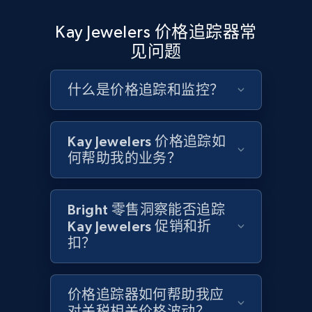
Google Shopping - collects products from
Kay Jewelers 价格追踪器常
web using keywords
见问题
URL, Product id, Title, Product description,
Rating, Reviews count, Images, Variations, and
什么是价格追踪和监控？
more.
2.4K+
199+
立即开始
Kay Jewelers 价格追踪如
何帮助我的业务？
Amazon products global dataset
Bright 零售洞察能否追踪
Title, Seller name, Brand, Description, Initial
Kay Jewelers 促销和折
price, Currency, Availability, Reviews count, and
扣？
more.
2.1K+
375+
立即开始
价格追踪器如何帮助我应
对关税相关价格波动？