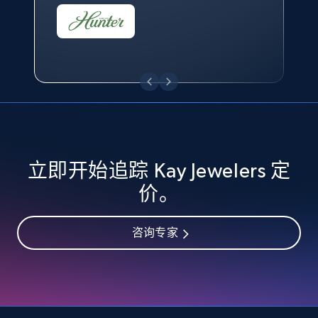
eBay - Collect records by category
URL, Product id, Title, Seller name, Seller rating,
Seller reviews, Breadcrumbs, Root category, and
more.
2.5K+
359+
立即开始
立即开始追踪 Kay Jewelers 定
Google Shopping
价。
URL, Product id, Title, Product description,
Rating, Reviews count, Images, Variations, and
咨询专家
more.
2.4K+
199+
立即开始