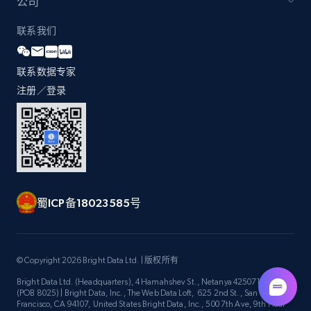
公司
URL, Domain, Country code, Model number,
Sku, Product id, Product name, Manufacturer,
联系我们
and more.
联系数据专家
2.1K+
353+
立即开始
注册／登录
Home Depot US - Gather data on products
using specified keywords
URL, Domain, Country code, Model number,
Sku, Product id, Product name, Manufacturer,
蜀ICP备18023585号
and more.
2.1K+
353+
立即开始
© Copyright 2026 Bright Data Ltd. | 版权所有
Bright Data Ltd. (Headquarters), 4 Hamahshev St., Netanya 4250714, Israel
(POB 8025) | Bright Data, Inc., The Web Data Loft, 625 2nd St., San
Francisco, CA 94107, United States Bright Data, Inc., 500 7th Ave, 9th Floor