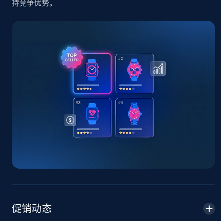
持竞争优势。
TikTok Shop - Collect TikTok shop products
by keywords search
URL, Title, Available, Description, Currency, Initial
price, Final price, Discount percent, and more.
5.4K+
667+
立即开始
TikTok Shop - discover records by shop url
URL, Title, Available, Description, Currency, Initial
price, Final price, Discount percent, and more.
5.4K+
667+
立即开始
促销动态