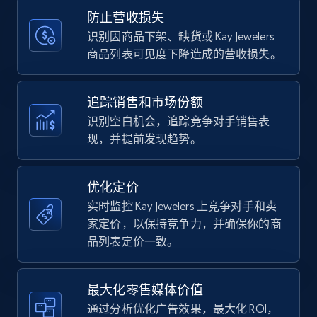
Title, Seller name, Brand, Description, Initial
防止营收损失
price, Currency, Availability, Reviews count, and
more.
识别因商品下架、缺货或 Kay Jewelers
商品列表可见度下降造成的营收损失。
35.2K+
5.7K+
立即开始
追踪销售和市场份额
识别空白机会，追踪竞争对手销售表
现，并提前发现趋势。
Amazon Reviews
URL, Product name, Product rating, Product
rating object, Product rating max, Rating,
优化定价
Author name, Asin, and more.
实时监控 Kay Jewelers 上竞争对手和卖
家定价，以保持竞争力，并确保你的商
7.4K+
870+
立即开始
品列表定价一致。
最大化零售媒体价值
Walmart - products
通过分析优化广告效果，最大化 ROI，