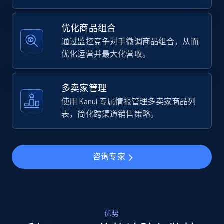
Specifications, Image urls, Top reviews, and
more.
优化商品组合
通过监控竞争对手微调商品组合，从而
5.6K+
874+
立即开始
优化运营并最大化营收。
多卖家管理
Walmart - products - Find new products by
使用 Kanui 专属情报管理多卖家商品列
using specific category URL
表，简化跨渠道销售策略。
URL, Final price, Sku, Currency, Gtin,
Specifications, Image urls, Top reviews, and
more.
咨询专家
5.6K+
874+
立即开始
优势
Walmart - products - Collects products by