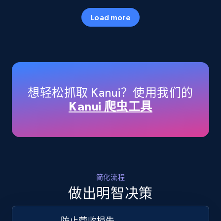
35.2K+
5.7K+
立即开始
Load more
Amazon products - Collects products by
specific keywords
Title, Seller name, Brand, Description, Initial
想轻松抓取 Kanui？使用我们的
price, Currency, Availability, Reviews count, and
Kanui 爬虫工具
more.
35.2K+
5.7K+
立即开始
简化流程
Amazon products - find products by using
做出明智决策
upc numbers
Title, Seller name, Brand, Description, Initial
防止营收损失