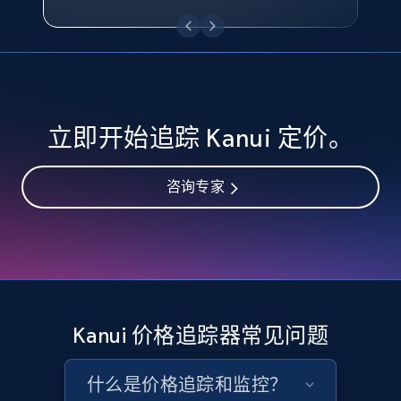
eBay - Collect records by category
URL, Product id, Title, Seller name, Seller rating,
Seller reviews, Breadcrumbs, Root category, and
more.
2.5K+
358+
立即开始
立即开始追踪 Kanui 定价。
咨询专家
Google Shopping
URL, Product id, Title, Product description,
Rating, Reviews count, Images, Variations, and
more.
2.4K+
199+
立即开始
Kanui 价格追踪器常见问题
什么是价格追踪和监控？