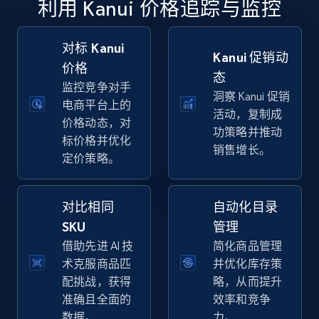
利用 Kanui 价格追踪与监控
specific keywords
URL, Final price, Sku, Currency, Gtin,
Specifications, Image urls, Top reviews, and
对标 Kanui
Kanui 促销动
more.
价格
态
监控竞争对手
洞察 Kanui 促销
5.6K+
874+
立即开始
电商平台上的
活动，复制成
价格动态，对
功策略并推动
标价格并优化
销售增长。
定价策略。
Walmart - products - Discover products by
using sku numbers
对比相同
自动化目录
URL, Final price, Sku, Currency, Gtin,
Specifications, Image urls, Top reviews, and
SKU
管理
more.
借助先进 AI 技
简化商品管理
术克服商品匹
并优化库存策
5.6K+
874+
立即开始
配挑战，获得
略，从而提升
准确且全面的
效率和竞争
数据。
力。