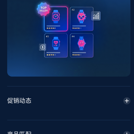
TikTok Shop - Collect TikTok shop products
by keywords search
URL, Title, Available, Description, Currency, Initial
price, Final price, Discount percent, and more.
5.4K+
667+
立即开始
TikTok Shop - discover records by shop url
URL, Title, Available, Description, Currency, Initial
price, Final price, Discount percent, and more.
促销动态
5.4K+
667+
立即开始
Amazon sellers info