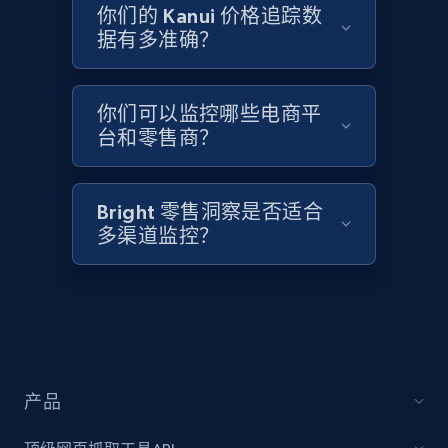
2.1K+
375+
立即开始
你们的 Kanui 价格追踪数
据有多准确？
Amazon products global dataset - Collects
你们可以监控哪些电商平
products by best sellers category URL
台和零售商？
Title, Seller name, Brand, Description, Initial
price, Currency, Availability, Reviews count, and
more.
Bright 零售洞察是否适合
多渠道监控？
2.1K+
375+
立即开始
Amazon products global dataset - Collect
Amazon products by seller URL
产品
Title, Seller name, Brand, Description, Initial
price, Currency, Availability, Reviews count, and