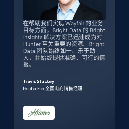
specified keywords
URL, Product id, Title, Seller name, Seller rating,
Seller reviews, Breadcrumbs, Root category, and
more.
在帮助我们实现 Wayfair 的业务
Bright Insights 的数据极大地支
我们之所以选择 Bright
借助 Bright Data 的解决方案，
目标方面，Bright Data 的 Bright
持了我们公司的目标。每个产品
Insights，是因为它能够跟踪销
我们获得了对市场领域、产品、
Insights 解决方案已迅速成为对
类别的市场份额帮助我们以主要
售情况，并绘制对我们业务至关
竞争格局以及消费者行为趋势的
2.5K+
358+
立即开始
Hunter 至关重要的资源。Bright
竞争对手为基准，而供应商的销
重要的竞争产品类别图。
独特且全面的洞察。
Data 团队始终如一、乐于助
售情况则从战术上帮助我们的营
人，并始终提供准确、可行的情
销团队扩大产品种类。
Yael Fridman
Beverly Taylor
报。
eBay - Collect products from shops on eBay
Keter 的市场总监
Kingston Brass, Inc. 商品规划总监
Jonathan Lo
URL, Product id, Title, Seller name, Seller rating,
Seller reviews, Breadcrumbs, Root category, and
Travis Stuckey
Overstock 的客户战略与洞察总监
more.
Hunter Fan 全国电商销售经理
2.5K+
358+
立即开始