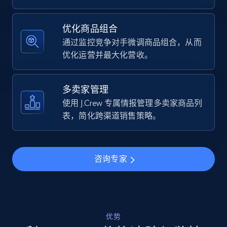
Specifications, Image urls, Top reviews, and
more.
优化商品组合
通过监控竞争对手微调商品组合，从而
5.6K+
875+
立即开始
优化运营并最大化营收。
多卖家管理
Walmart - products - Find new products by
使用 J.Crew 专属情报管理多卖家商品列
using specific category URL
表，简化跨渠道销售策略。
URL, Final price, Sku, Currency, Gtin,
Specifications, Image urls, Top reviews, and
more.
咨询专家
5.6K+
875+
立即开始
优势
Walmart - products - Collects products by