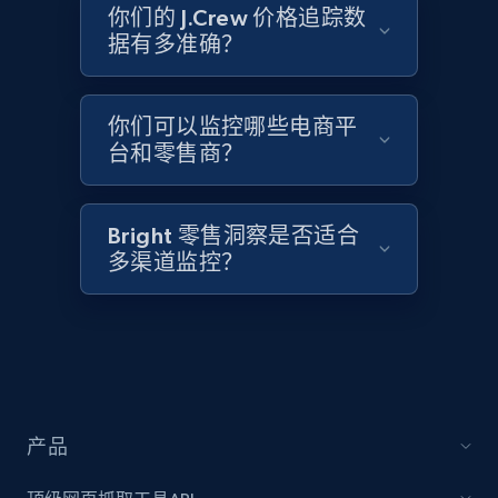
2.1K+
375+
立即开始
你们的 J.Crew 价格追踪数
据有多准确？
Amazon products global dataset - Collects
你们可以监控哪些电商平
products by best sellers category URL
台和零售商？
Title, Seller name, Brand, Description, Initial
price, Currency, Availability, Reviews count, and
more.
Bright 零售洞察是否适合
多渠道监控？
2.1K+
375+
立即开始
Amazon products global dataset - Collect
Amazon products by seller URL
产品
Title, Seller name, Brand, Description, Initial
price, Currency, Availability, Reviews count, and