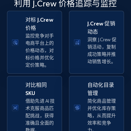
利用 J.Crew 价格追踪与监控
specific keywords
URL, Final price, Sku, Currency, Gtin,
Specifications, Image urls, Top reviews, and
对标 J.Crew
J.Crew 促销
more.
价格
动态
监控竞争对手
洞察 J.Crew 促
5.6K+
875+
立即开始
电商平台上的
销活动，复制
价格动态，对
成功策略并推
标价格并优化
动销售增长。
定价策略。
Walmart - products - Discover products by
using sku numbers
对比相同
自动化目录
URL, Final price, Sku, Currency, Gtin,
Specifications, Image urls, Top reviews, and
SKU
管理
more.
借助先进 AI 技
简化商品管理
术克服商品匹
并优化库存策
5.6K+
875+
立即开始
配挑战，获得
略，从而提升
准确且全面的
效率和竞争
数据。
力。