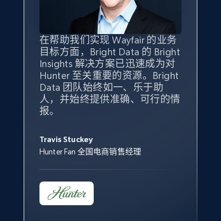
specified keywords
URL, Product id, Title, Seller name, Seller rating,
Seller reviews, Breadcrumbs, Root category, and
more.
在帮助我们实现 Wayfair 的业务
Bright Insights 的数据极大地支
我们之所以选择 Bright
借助 Bright Data 的解决方案，
目标方面，Bright Data 的 Bright
持了我们公司的目标。每个产品
Insights，是因为它能够跟踪销
我们获得了对市场领域、产品、
Insights 解决方案已迅速成为对
类别的市场份额帮助我们以主要
售情况，并绘制对我们业务至关
竞争格局以及消费者行为趋势的
2.5K+
359+
立即开始
Hunter 至关重要的资源。Bright
竞争对手为基准，而供应商的销
重要的竞争产品类别图。
独特且全面的洞察。
Data 团队始终如一、乐于助
售情况则从战术上帮助我们的营
人，并始终提供准确、可行的情
销团队扩大产品种类。
Yael Fridman
Beverly Taylor
报。
eBay - Collect products from shops on eBay
Keter 的市场总监
Kingston Brass, Inc. 商品规划总监
Jonathan Lo
URL, Product id, Title, Seller name, Seller rating,
Seller reviews, Breadcrumbs, Root category, and
Travis Stuckey
Overstock 的客户战略与洞察总监
more.
Hunter Fan 全国电商销售经理
2.5K+
359+
立即开始