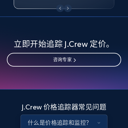
eBay - Collect records by category
URL, Product id, Title, Seller name, Seller rating,
Seller reviews, Breadcrumbs, Root category, and
more.
2.5K+
359+
立即开始
立即开始追踪 J.Crew 定价。
咨询专家
Google Shopping
URL, Product id, Title, Product description,
Rating, Reviews count, Images, Variations, and
more.
2.4K+
199+
立即开始
J.Crew 价格追踪器常见问题
什么是价格追踪和监控？