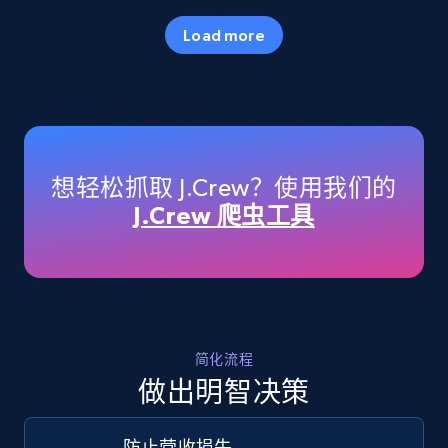
35.2K+
5.7K+
立即开始
Load more
Amazon products - Collects products by
specific keywords
Title, Seller name, Brand, Description, Initial
想轻松抓取 J.Crew？使用我们的
price, Currency, Availability, Reviews count, and
J.Crew 爬虫工具
more.
35.2K+
5.7K+
立即开始
简化流程
Amazon products - find products by using
做出明智决策
upc numbers
Title, Seller name, Brand, Description, Initial
防止营收损失