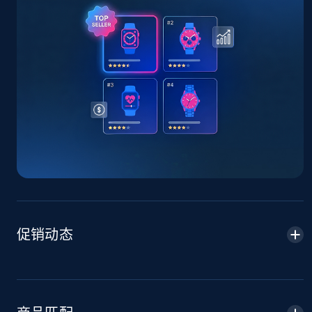
TikTok Shop - Collect TikTok shop products
by keywords search
URL, Title, Available, Description, Currency, Initial
price, Final price, Discount percent, and more.
5.4K+
667+
立即开始
TikTok Shop - discover records by shop url
URL, Title, Available, Description, Currency, Initial
price, Final price, Discount percent, and more.
促销动态
5.4K+
667+
立即开始
Amazon sellers info