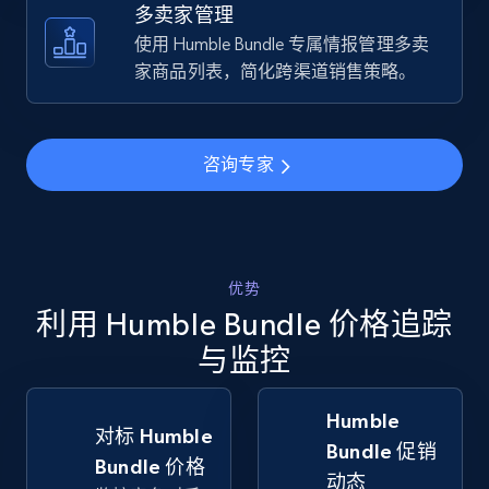
Walmart - products
多卖家管理
URL, Final price, Sku, Currency, Gtin,
使用 Humble Bundle 专属情报管理多卖
Specifications, Image urls, Top reviews, and
家商品列表，简化跨渠道销售策略。
more.
5.6K+
877+
立即开始
咨询专家
Walmart - products - Find new products by
using specific category URL
优势
利用 Humble Bundle 价格追踪
URL, Final price, Sku, Currency, Gtin,
Specifications, Image urls, Top reviews, and
与监控
more.
Humble
5.6K+
877+
立即开始
对标 Humble
Bundle 促销
Bundle 价格
动态