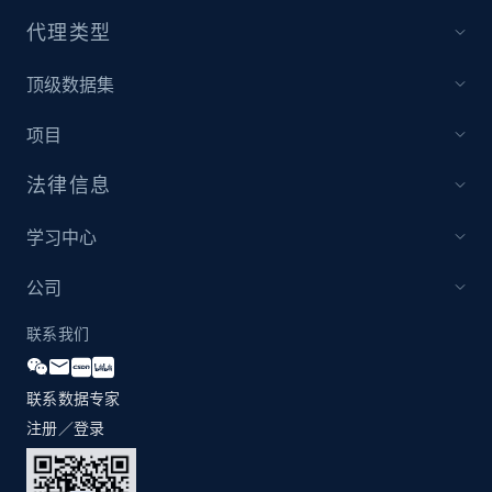
URL, Domain, Country code, Model number,
代理类型
Sku, Product id, Product name, Manufacturer,
and more.
顶级数据集
2.1K+
355+
立即开始
项目
法律信息
Amazon products global dataset
学习中心
Title, Seller name, Brand, Description, Initial
price, Currency, Availability, Reviews count, and
公司
more.
联系我们
2.1K+
375+
立即开始
联系数据专家
注册／登录
Amazon products global dataset - Collects