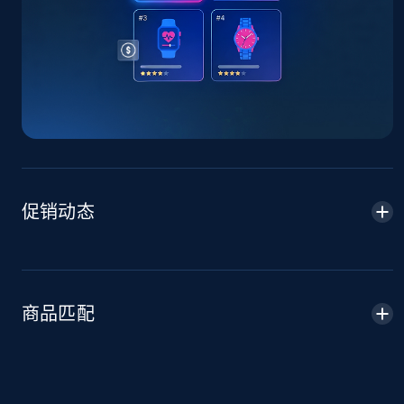
TikTok Shop - Collect TikTok shop products
by keywords search
URL, Title, Available, Description, Currency, Initial
price, Final price, Discount percent, and more.
5.4K+
668+
立即开始
促销动态
TikTok Shop - discover records by shop url
URL, Title, Available, Description, Currency, Initial
price, Final price, Discount percent, and more.
商品匹配
5.4K+
668+
立即开始