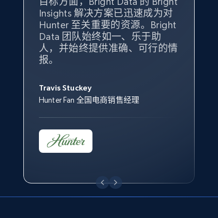
目标方面，Bright Data 的 Bright
持了我们公司的目标。每个产品
Insights，是因为它能够跟踪销
我们获得了对市场领域、产品、
Insights 解决方案已迅速成为对
类别的市场份额帮助我们以主要
售情况，并绘制对我们业务至关
竞争格局以及消费者行为趋势的
eBay - Gather data on products using
Hunter 至关重要的资源。Bright
竞争对手为基准，而供应商的销
重要的竞争产品类别图。
独特且全面的洞察。
specified keywords
Data 团队始终如一、乐于助
售情况则从战术上帮助我们的营
URL, Product id, Title, Seller name, Seller rating,
人，并始终提供准确、可行的情
销团队扩大产品种类。
Seller reviews, Breadcrumbs, Root category, and
Yael Fridman
Beverly Taylor
报。
more.
Keter 的市场总监
Kingston Brass, Inc. 商品规划总监
Jonathan Lo
Travis Stuckey
Overstock 的客户战略与洞察总监
2.5K+
359+
立即开始
Hunter Fan 全国电商销售经理
eBay - Collect products from shops on eBay
URL, Product id, Title, Seller name, Seller rating,
Seller reviews, Breadcrumbs, Root category, and
more.
2.5K+
359+
立即开始