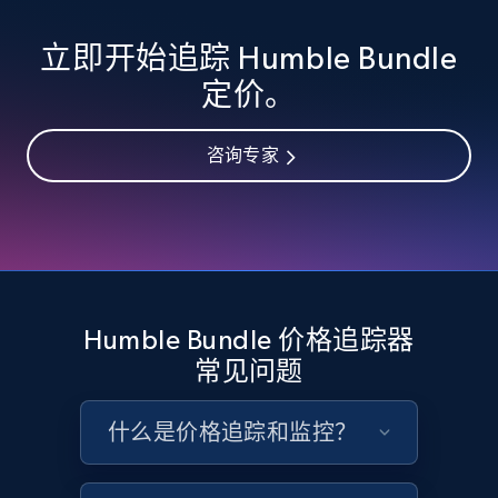
立即开始追踪 Humble Bundle
eBay - Collect records by category
定价。
URL, Product id, Title, Seller name, Seller rating,
Seller reviews, Breadcrumbs, Root category, and
more.
咨询专家
2.5K+
359+
立即开始
Google Shopping
Humble Bundle 价格追踪器
URL, Product id, Title, Product description,
常见问题
Rating, Reviews count, Images, Variations, and
more.
什么是价格追踪和监控？
2.4K+
202+
立即开始