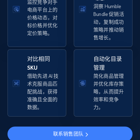
监控竞争对手
洞察 Humble
电商平台上的
Walmart - products - Collects products by
Bundle 促销活
价格动态，对
specific keywords
动，复制成功
标价格并优化
URL, Final price, Sku, Currency, Gtin,
策略并推动销
定价策略。
Specifications, Image urls, Top reviews, and
售增长。
more.
对比相同
自动化目录
5.6K+
877+
立即开始
SKU
管理
借助先进 AI 技
简化商品管理
术克服商品匹
并优化库存策
Walmart - products - Discover products by
配挑战，获得
略，从而提升
using sku numbers
准确且全面的
效率和竞争
数据。
力。
URL, Final price, Sku, Currency, Gtin,
Specifications, Image urls, Top reviews, and
more.
联系销售团队
5.6K+
877+
立即开始