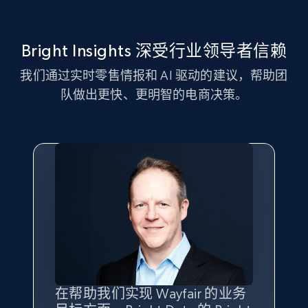
Amazon sellers info
Bright Insights 深受行业领导者信赖
Seller id, URL, Seller name, Description, Detailed
info, Stars, Feedbacks, Return policy, and more.
我们通过实时零售情报和 AI 驱动的建议，帮助团
队做出更快、更明智的电商决策。
2.5K+
378+
立即开始
eBay
URL, Product id, Title, Seller name, Seller rating,
Seller reviews, Breadcrumbs, Root category, and
more.
2.5K+
359+
立即开始
在帮助我们实现 Wayfair 的业务
Bright Insights 的数据极大地支
我们之所以选择 Bright
借助 Bright Data 的解决方案，