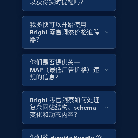
以获得实时提醒吗？
我多快可以开始使用
Home Depot US - Gather data on products
Bright 零售洞察价格追踪
using specified keywords
器？
URL, Domain, Country code, Model number,
Sku, Product id, Product name, Manufacturer,
and more.
你们是否提供关于
MAP（最低广告价格）违
规的信息？
2.1K+
355+
立即开始
Bright 零售洞察如何处理
复杂网站结构、schema
Home Depot US - Discover products by
变化和动态内容？
specified URL
URL, Domain, Country code, Model number,
Sku, Product id, Product name, Manufacturer,
你们的 Humble Bundle 价