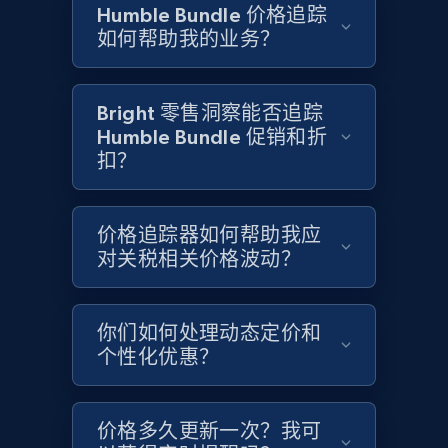
Humble Bundle 价格追踪
如何帮助我的业务？
Google Shopping - collects products from
web using keywords
Bright 零售洞察能否追踪
URL, Product id, Title, Product description,
Humble Bundle 促销和折
Rating, Reviews count, Images, Variations, and
扣？
more.
2.4K+
202+
立即开始
价格追踪器如何帮助我应
对关税相关价格波动？
Home Depot US
你们如何处理动态定价和
URL, Domain, Country code, Model number,
个性化优惠？
Sku, Product id, Product name, Manufacturer,
and more.
价格多久更新一次？我可
2.1K+
355+
立即开始