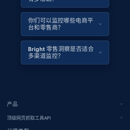
Home Depot US - Discover products by
你们可以监控哪些电商平
specified UPC
台和零售商？
URL, Domain, Country code, Model number,
Sku, Product id, Product name, Manufacturer,
and more.
Bright 零售洞察是否适合
多渠道监控？
2.1K+
355+
立即开始
Home Depot US - Discovery products by
specific category URL
产品
URL, Domain, Country code, Model number,
Sku, Product id, Product name, Manufacturer,
顶级网页抓取工具API
and more.