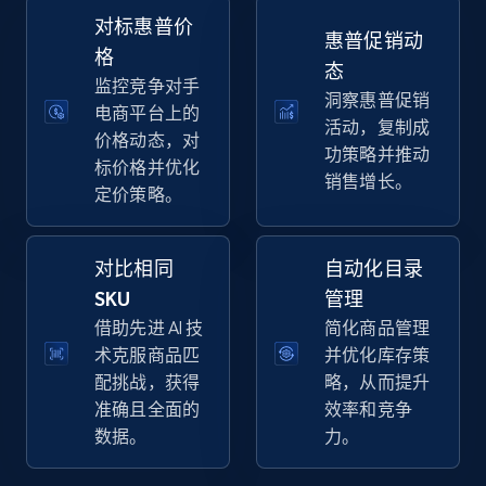
Specifications, Image urls, Top reviews, and
对标惠普价
惠普促销动
more.
格
态
监控竞争对手
洞察惠普促销
5.6K+
875+
立即开始
电商平台上的
活动，复制成
价格动态，对
功策略并推动
标价格并优化
销售增长。
定价策略。
Walmart - products - Discover products by
using sku numbers
对比相同
自动化目录
URL, Final price, Sku, Currency, Gtin,
Specifications, Image urls, Top reviews, and
SKU
管理
more.
借助先进 AI 技
简化商品管理
术克服商品匹
并优化库存策
5.6K+
875+
立即开始
配挑战，获得
略，从而提升
准确且全面的
效率和竞争
数据。
力。
TikTok Shop