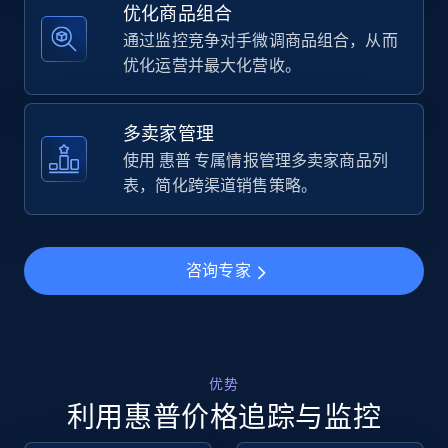
优化商品组合
通过监控竞争对手微调商品组合，从而
5.6K+
875+
立即开始
优化运营并最大化营收。
多卖家管理
Walmart - products - Find new products by
使用 惠普 专属情报管理多卖家商品列
using specific category URL
表，简化跨渠道销售策略。
URL, Final price, Sku, Currency, Gtin,
Specifications, Image urls, Top reviews, and
more.
咨询专家
5.6K+
875+
立即开始
优势
Walmart - products - Collects products by
利用惠普价格追踪与监控
specific keywords
URL, Final price, Sku, Currency, Gtin,