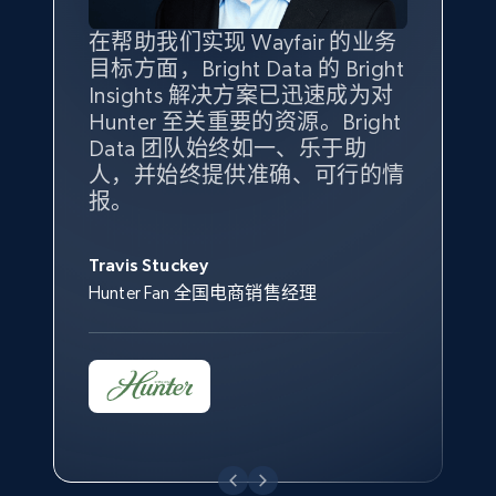
Seller reviews, Breadcrumbs, Root category, and
more.
在帮助我们实现 Wayfair 的业务
Bright Insights 的数据极大地支
我们之所以选择 Bright
借助 Bright Data 的解决方案，
目标方面，Bright Data 的 Bright
持了我们公司的目标。每个产品
Insights，是因为它能够跟踪销
我们获得了对市场领域、产品、
Insights 解决方案已迅速成为对
类别的市场份额帮助我们以主要
售情况，并绘制对我们业务至关
竞争格局以及消费者行为趋势的
2.5K+
359+
立即开始
Hunter 至关重要的资源。Bright
竞争对手为基准，而供应商的销
重要的竞争产品类别图。
独特且全面的洞察。
Data 团队始终如一、乐于助
售情况则从战术上帮助我们的营
人，并始终提供准确、可行的情
销团队扩大产品种类。
Yael Fridman
Beverly Taylor
报。
eBay - Collect products from shops on eBay
Keter 的市场总监
Kingston Brass, Inc. 商品规划总监
Jonathan Lo
URL, Product id, Title, Seller name, Seller rating,
Seller reviews, Breadcrumbs, Root category, and
Travis Stuckey
Overstock 的客户战略与洞察总监
more.
Hunter Fan 全国电商销售经理
2.5K+
359+
立即开始
eBay - Collect records by category
URL, Product id, Title, Seller name, Seller rating,