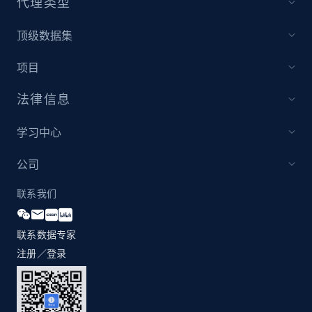
代理类型
2.1K+
355+
立即开始
顶级数据集
项目
Amazon products global dataset
法律信息
Title, Seller name, Brand, Description, Initial
price, Currency, Availability, Reviews count, and
more.
学习中心
公司
2.1K+
375+
立即开始
联系我们
联系数据专家
Amazon products global dataset - Collects
products by specific category URL
注册／登录
Title, Seller name, Brand, Description, Initial
price, Currency, Availability, Reviews count, and
more.