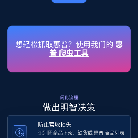
Amazon products - Collects products by
specific keywords
Title, Seller name, Brand, Description, Initial
想轻松抓取惠普？使用我们的
惠
price, Currency, Availability, Reviews count, and
普 爬虫工具
more.
35.3K+
5.7K+
立即开始
简化流程
Amazon products - find products by using
做出明智决策
upc numbers
Title, Seller name, Brand, Description, Initial
防止营收损失
price, Currency, Availability, Reviews count, and
more.
识别因商品下架、缺货或 惠普 商品列表