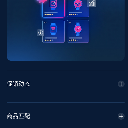
URL, Title, Available, Description, Currency, Initial
price, Final price, Discount percent, and more.
5.4K+
668+
立即开始
TikTok Shop - discover records by shop url
URL, Title, Available, Description, Currency, Initial
price, Final price, Discount percent, and more.
促销动态
5.4K+
668+
立即开始
Amazon sellers info
商品匹配
Seller id, URL, Seller name, Description, Detailed