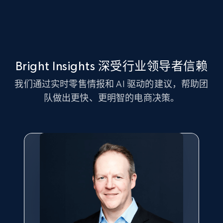
info, Stars, Feedbacks, Return policy, and more.
2.5K+
378+
立即开始
Bright Insights 深受行业领导者信赖
eBay
我们通过实时零售情报和 AI 驱动的建议，帮助团
URL, Product id, Title, Seller name, Seller rating,
队做出更快、更明智的电商决策。
Seller reviews, Breadcrumbs, Root category, and
more.
2.5K+
359+
立即开始
eBay - Gather data on products using
specified keywords
URL, Product id, Title, Seller name, Seller rating,