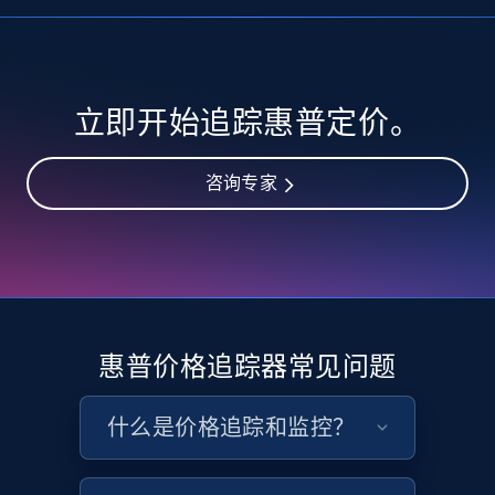
Seller reviews, Breadcrumbs, Root category, and
more.
2.5K+
359+
立即开始
立即开始追踪惠普定价。
咨询专家
Google Shopping
URL, Product id, Title, Product description,
Rating, Reviews count, Images, Variations, and
more.
2.4K+
199+
立即开始
惠普价格追踪器常见问题
什么是价格追踪和监控？
Google Shopping - collects products from
web using keywords