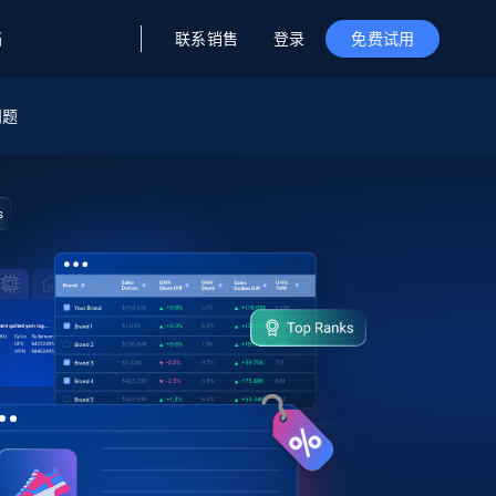
联系销售
登录
档
免费试用
问题
据与洞察
据及洞察
源
公司
初创企业计划
零售情报
零售
新
起价
$2000/月
解锁实时电商洞察与AI驱动的业务推荐
洞察
联盟推荐
演示智能体
企业级数据服务
托管式数据
起价
为企业级数据收集量身定制
$1500/月
采集
信任中心
集成
Deep Lookup
测试版
Bright SDK
在海量级网页数据上运行复杂
查询