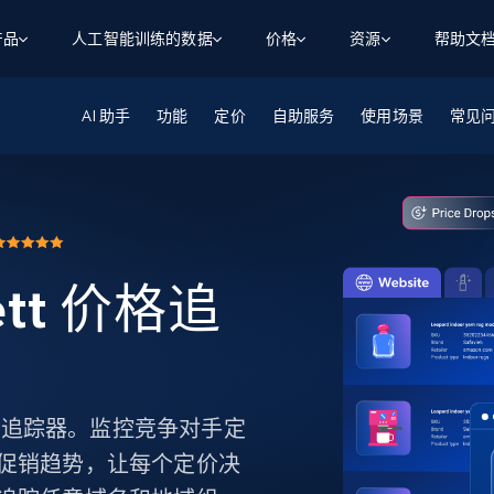
产品
人工智能训练的数据
价格
资源
帮助文
AI 助手
智能体 WEB 执行
数据源
数据源
功能
定价
自助服务
使用场景
常见
数
数
资
学习中心
搜索及提取
抓取APIs
抓取APIs
起价
$1
$0.75/1k 记录条
请求
容
让 AI 应用具备搜索与爬取整个网络的能力
从 600+ 个网站获取实时数据
免费套餐
博客
领英
电商
社交媒体
ChatGPT
智能体浏览器
爬虫工作室定价
起价
爬虫工作室
练人形机
让智能体浏览网站并自动执行任务
$1/1k请求
案例研究
免费套餐
将任何网站转化为数据管道
rett 价格追
亮数据 MCP
免费
起价
数据集
数据集
网络研讨会
站式工具包，全面解锁网页
请求
$250/100K 记录条
集
来自 600+ 个域名的预收集数据
起价
领英
电商
社交媒体
房地产
代理位置
缓存速递
$0.2/1k HTML
缓存速递
实时网页数据，采集即交付
产品技术视频
ett 价格追踪器。监控竞争对手定
促销趋势，让每个定价决