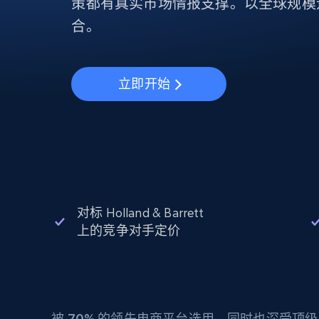
动态代理
策都有真实市场情报支撑。以全球规模
起价
$5
$2.5/G
免费套餐
动态代理
5折
合。
超40000万 万高速真人住宅代理
起价
ISP 代理
$1.3/IP
数据中心代理
用于数据获取的高速代理
立即开始
对标 Holland & Barrett
上的竞争对手定价
被
70%
的领先电商平台选用，同时也深受顶级