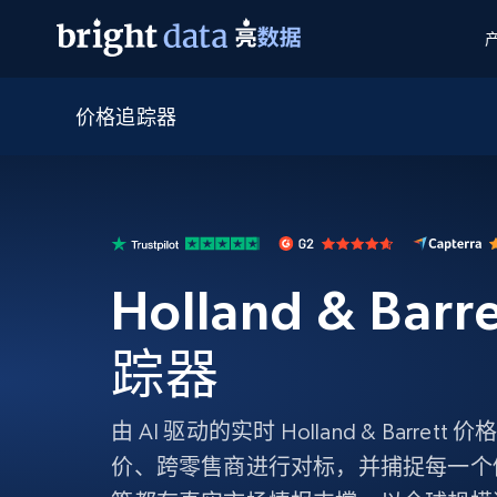
价格追踪器
网页数据抓取 API
多模态训练
网页数据抓取 API
工具
网页解锁 API
视频与媒体数据
网页解锁 API
起价
$1/ 每1 次
告别封锁和验证码
获得取之不尽的视频，图片及更多内
免费套餐
第三方工具集成
Discover API
视频信息流——为 VLA 准备就绪
免费
起价
爬虫 API
$1/1k请求
始终在线的代理实时网页发现
获取持续、定向的网页视频，用于训
浏览器扩展
器人策略
Holland & Bar
搜索引擎结果页 API
搜索引擎 API
起价
数据包
代理网络检查
按需获取多引擎搜索结果
$1/ 每1 次
免费套餐
为各行各业生成可直接用于LLM的数据
Google
Bing
Duckduckgo
Yandex
踪器
起价
网站地图
爬虫浏览器 API
爬虫浏览器 API
$5/GB
键启动内置隐匿模式的远程浏览器
由 AI 驱动的实时 Holland & Barr
代理基础设施
价、跨零售商进行对标，并捕捉每一个
代理服务