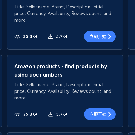
Title, Seller name, Brand, Description, Initial
price, Currency, Availability, Reviews count, and
more.
35.3K+
5.7K+
立即开始
Amazon products - find products by
using upc numbers
Title, Seller name, Brand, Description, Initial
price, Currency, Availability, Reviews count, and
more.
35.3K+
5.7K+
立即开始