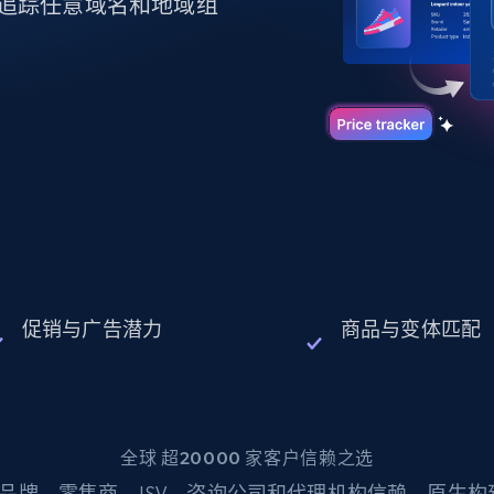
起价
追踪任意域名和地域组
数据中心代理
$0.9/IP
B
静态ISP代理
130万+ 超高速静态住宅代理
促销与广告潜力
商品与变体匹配
全球 超20000 家客户信赖之选
品牌、零售商、ISV、咨询公司和代理机构信赖。原生