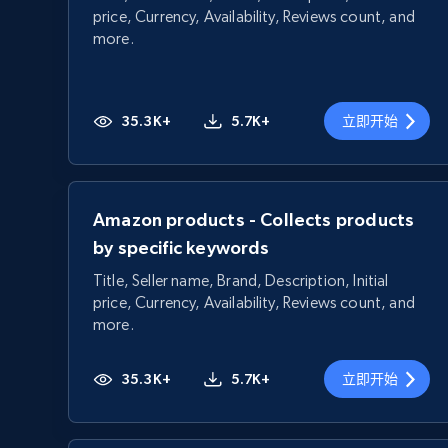
price, Currency, Availability, Reviews count, and
more.
35.3K+
5.7K+
立即开始
Amazon products - Collects products
by specific keywords
Title, Seller name, Brand, Description, Initial
price, Currency, Availability, Reviews count, and
more.
35.3K+
5.7K+
立即开始