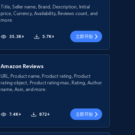
Title, Seller name, Brand, Description, Initial
price, Currency, Availability, Reviews count, and
more.
35.3K+
5.7K+
立即开始
Amazon Reviews
URL, Product name, Product rating, Product
rating object, Product rating max, Rating, Author
name, Asin, and more.
7.4K+
872+
立即开始