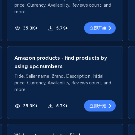
price, Currency, Availability, Reviews count, and
more.
35.3K+
5.7K+
立即开始
Amazon products - find products by
using upc numbers
Title, Seller name, Brand, Description, Initial
price, Currency, Availability, Reviews count, and
more.
35.3K+
5.7K+
立即开始