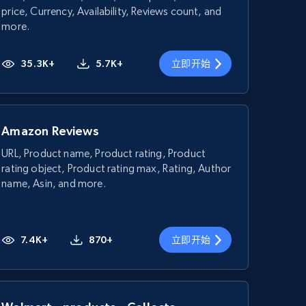
price, Currency, Availability, Reviews count, and
more.
35.3K+
5.7K+
立即开始
Amazon Reviews
URL, Product name, Product rating, Product
rating object, Product rating max, Rating, Author
name, Asin, and more.
7.4K+
870+
立即开始