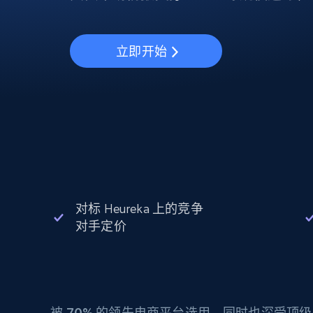
动态代理
起价
$5
$2.5/G
免费套餐
动态代理
5折
超40000万 万高速真人住宅代理
起价
ISP 代理
$1.3/IP
立即开始
数据中心代理
用于数据获取的高速代理
对标 Heureka 上的竞争
对手定价
被
70%
的领先电商平台选用，同时也深受顶级