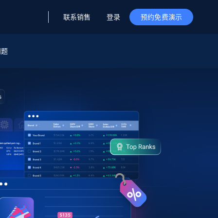
联系销售
登录
预约免费演示
问题
据与洞察
据及洞察
源
公司
初创企业计划
零售情报
零售
新
起价
$2000/月
解锁实时电商洞察与AI驱动的业务推荐
洞察
联盟推荐
演示智能体
企业级数据服务
托管式数据
起价
为企业级数据收集量身定制
$1500/月
采集
信任中心
集成
Deep Lookup
测试版
Bright SDK
在海量级网页数据上运行复杂
查询