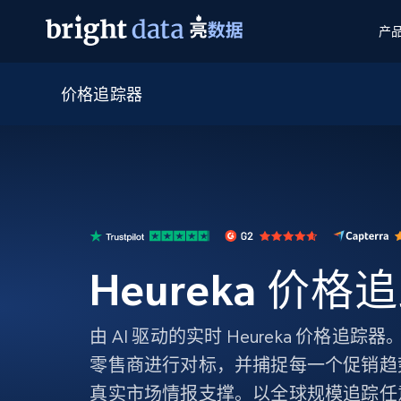
产
价格追踪器
网页数据抓取 API
多模态训练
网页数据抓取 API
工具
网页解锁 API
视频与媒体数据
网页解锁 API
起价
$1/ 每1 次
告别封锁和验证码
获得取之不尽的视频，图片及更多内
免费套餐
第三方工具集成
Discover API
视频信息流——为 VLA 准备就绪
免费
起价
爬虫 API
$1/1k请求
始终在线的代理实时网页发现
获取持续、定向的网页视频，用于训
浏览器扩展
器人策略
搜索引擎结果页 API
搜索引擎 API
起价
数据包
代理网络检查
按需获取多引擎搜索结果
$1/ 每1 次
免费套餐
为各行各业生成可直接用于LLM的数据
Heureka 价格
Google
Bing
Duckduckgo
Yandex
起价
网站地图
爬虫浏览器 API
爬虫浏览器 API
$5/GB
键启动内置隐匿模式的远程浏览器
由 AI 驱动的实时 Heureka 价格追
代理基础设施
零售商进行对标，并捕捉每一个促销趋
代理服务
真实市场情报支撑。以全球规模追踪任