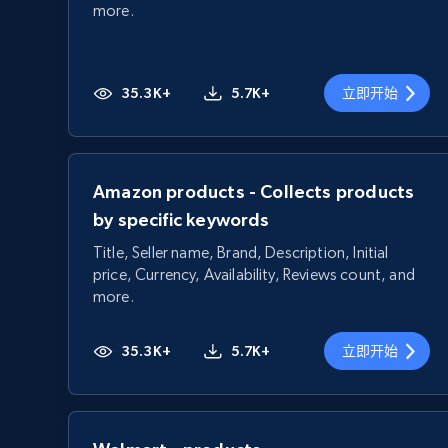
more.
35.3K+
5.7K+
立即开始
Amazon products - Collects products
by specific keywords
Title, Seller name, Brand, Description, Initial
price, Currency, Availability, Reviews count, and
more.
35.3K+
5.7K+
立即开始