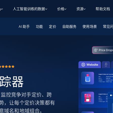
品
人工智能训练的数据
价格
资源
帮助文档
AI 助手
智能体 WEB 执行
数据源
数据源
功能
定价
自助服务
使用场景
常见
数
数
资
学习中心
搜索及提取
抓取APIs
抓取APIs
起价
$1
$0.75/1k 记录条
请求
容
让 AI 应用具备搜索与爬取整个网络的能力
从 600+ 个网站获取实时数据
免费套餐
博客
领英
电商
社交媒体
ChatGPT
智能体浏览器
爬虫工作室定价
起价
爬虫工作室
练人形机
让智能体浏览网站并自动执行任务
$1/1k请求
案例研究
免费套餐
将任何网站转化为数据管道
亮数据 MCP
免费
起价
数据集
数据集
网络研讨会
站式工具包，全面解锁网页
请求
$250/100K 记录条
集
来自 600+ 个域名的预收集数据
追踪器
起价
领英
电商
社交媒体
房地产
代理位置
缓存速递
$0.2/1k HTML
缓存速递
实时网页数据，采集即交付
产品技术视频
踪器。监控竞争对手定价、跨
势，让每个定价决策都有
意域名和地域组合。