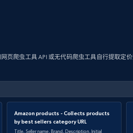
网页爬虫工具 API 或无代码爬虫工具自行提取定
Amazon products - Collects products
by best sellers category URL
Title, Seller name, Brand, Description, Initial