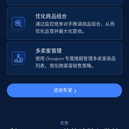
Specifications, Image urls, Top reviews, and
more.
优化商品组合
通过监控竞争对手微调商品组合，从而
5.6K+
875+
立即开始
优化运营并最大化营收。
多卖家管理
Walmart - products - Find new products by
使用 Groupon 专属情报管理多卖家商品
using specific category URL
列表，简化跨渠道销售策略。
URL, Final price, Sku, Currency, Gtin,
Specifications, Image urls, Top reviews, and
more.
咨询专家
5.6K+
875+
立即开始
优势
Walmart - products - Collects products by