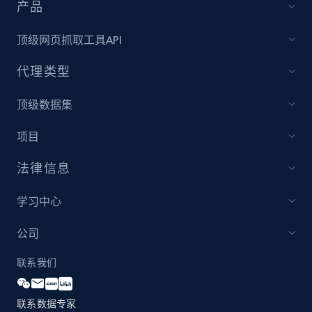
and more.
产品
顶级网页抓取工具API
2.1K+
355+
立即开始
代理类型
顶级数据集
Amazon products global dataset
Title, Seller name, Brand, Description, Initial
项目
price, Currency, Availability, Reviews count, and
more.
法律信息
2.1K+
375+
立即开始
学习中心
公司
联系我们
Amazon products global dataset - Collects
products by specific category URL
联系数据专家
Title, Seller name, Brand, Description, Initial