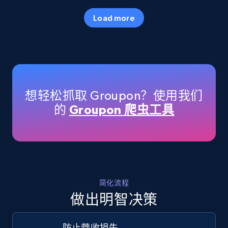
35.2K+
5.7K+
立即开始
Load more
Amazon products - Collects products by
specific keywords
Title, Seller name, Brand, Description, Initial
想轻松抓取 Groupon？使用我们
price, Currency, Availability, Reviews count, and
的
Groupon 爬虫工具
more.
35.2K+
5.7K+
立即开始
简化流程
Amazon products - find products by using
做出明智决策
upc numbers
Title, Seller name, Brand, Description, Initial
防止营收损失