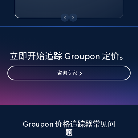
eBay - Collect records by category
URL, Product id, Title, Seller name, Seller rating,
Seller reviews, Breadcrumbs, Root category, and
more.
2.5K+
359+
立即开始
立即开始追踪 Groupon 定价。
Google Shopping
咨询专家
URL, Product id, Title, Product description,
Rating, Reviews count, Images, Variations, and
more.
2.4K+
199+
立即开始
Groupon 价格追踪器常见问
题