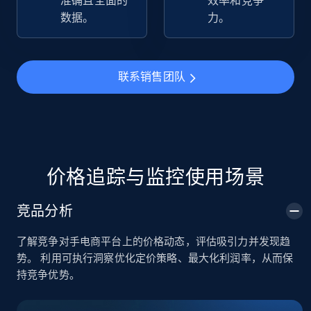
准确且全面的
效率和竞争
数据。
力。
TikTok Shop
URL, Title, Available, Description, Currency, Initial
price, Final price, Discount percent, and more.
联系销售团队
5.4K+
668+
立即开始
TikTok Shop - category
价格追踪与监控使用场景
URL, Title, Available, Description, Currency, Initial
price, Final price, Discount percent, and more.
竞品分析
了解竞争对手电商平台上的价格动态，评估吸引力并发现趋
5.4K+
668+
立即开始
势。 利用可执行洞察优化定价策略、最大化利润率，从而保
持竞争优势。