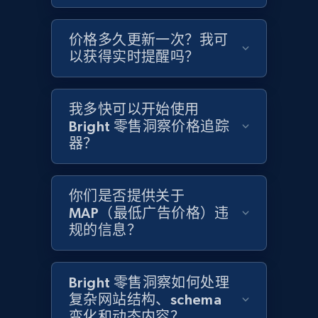
Home Depot US - Gather data on products
价格多久更新一次？我可
using specified keywords
以获得实时提醒吗？
URL, Domain, Country code, Model number,
Sku, Product id, Product name, Manufacturer,
and more.
我多快可以开始使用
Bright 零售洞察价格追踪
2.1K+
355+
立即开始
器？
你们是否提供关于
Home Depot US - Discover products by
MAP（最低广告价格）违
specified URL
规的信息？
URL, Domain, Country code, Model number,
Sku, Product id, Product name, Manufacturer,
and more.
Bright 零售洞察如何处理
复杂网站结构、schema
变化和动态内容？