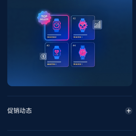
TikTok Shop - Collect TikTok shop products
by keywords search
URL, Title, Available, Description, Currency, Initial
price, Final price, Discount percent, and more.
5.4K+
668+
立即开始
TikTok Shop - discover records by shop url
URL, Title, Available, Description, Currency, Initial
price, Final price, Discount percent, and more.
5.4K+
668+
立即开始
促销动态
Amazon sellers info