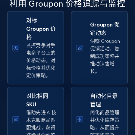
利用 Groupon 价格追踪与监控
specific keywords
URL, Final price, Sku, Currency, Gtin,
Specifications, Image urls, Top reviews, and
对标
Groupon 促
more.
Groupon 价
销动态
格
洞察 Groupon
5.6K+
875+
立即开始
监控竞争对手
促销活动，复
电商平台上的
制成功策略并
价格动态，对
推动销售增
标价格并优化
长。
Walmart - products - Discover products by
定价策略。
using sku numbers
URL, Final price, Sku, Currency, Gtin,
Specifications, Image urls, Top reviews, and
对比相同
自动化目录
more.
SKU
管理
借助先进 AI 技
简化商品管理
5.6K+
875+
立即开始
术克服商品匹
并优化库存策
配挑战，获得
略，从而提升