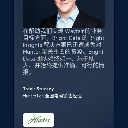
specified keywords
URL, Product id, Title, Seller name, Seller rating,
Seller reviews, Breadcrumbs, Root category, and
more.
在帮助我们实现 Wayfair 的业务
Bright Insights 的数据极大地支
我们之所以选择 Bright
借助 Bright Data 的解决方案，
目标方面，Bright Data 的 Bright
持了我们公司的目标。每个产品
Insights，是因为它能够跟踪销
我们获得了对市场领域、产品、
2.5K+
359+
立即开始
Insights 解决方案已迅速成为对
类别的市场份额帮助我们以主要
售情况，并绘制对我们业务至关
竞争格局以及消费者行为趋势的
Hunter 至关重要的资源。Bright
竞争对手为基准，而供应商的销
重要的竞争产品类别图。
独特且全面的洞察。
Data 团队始终如一、乐于助
售情况则从战术上帮助我们的营
人，并始终提供准确、可行的情
销团队扩大产品种类。
eBay - Collect products from shops on eBay
Yael Fridman
Beverly Taylor
报。
URL, Product id, Title, Seller name, Seller rating,
Keter 的市场总监
Kingston Brass, Inc. 商品规划总监
Seller reviews, Breadcrumbs, Root category, and
Jonathan Lo
more.
Travis Stuckey
Overstock 的客户战略与洞察总监
Hunter Fan 全国电商销售经理
2.5K+
359+
立即开始