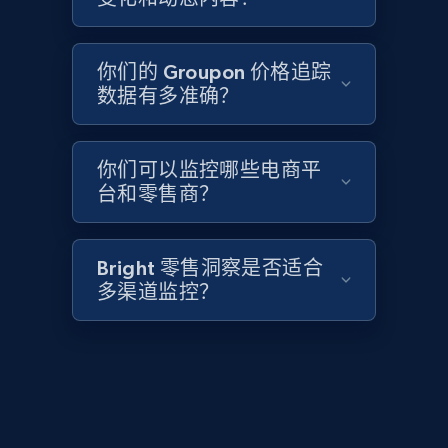
2.1K+
355+
立即开始
你们的 Groupon 价格追踪
数据有多准确？
Home Depot US - Discover products by
specified UPC
URL, Domain, Country code, Model number,
你们可以监控哪些电商平
Sku, Product id, Product name, Manufacturer,
台和零售商？
and more.
2.1K+
355+
立即开始
Bright 零售洞察是否适合
多渠道监控？
Home Depot US - Discovery products by
specific category URL
URL, Domain, Country code, Model number,
Sku, Product id, Product name, Manufacturer,