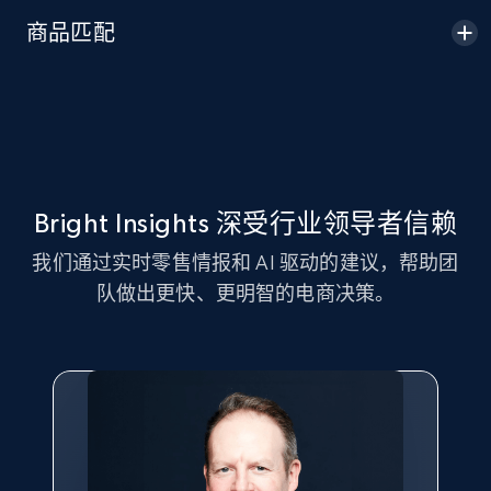
Seller id, URL, Seller name, Description, Detailed
商品匹配
info, Stars, Feedbacks, Return policy, and more.
2.5K+
378+
立即开始
eBay
Bright Insights 深受行业领导者信赖
URL, Product id, Title, Seller name, Seller rating,
我们通过实时零售情报和 AI 驱动的建议，帮助团
Seller reviews, Breadcrumbs, Root category, and
队做出更快、更明智的电商决策。
more.
2.5K+
359+
立即开始
eBay - Gather data on products using