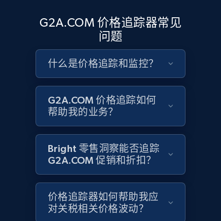
Google Shopping - collects products from
G2A.COM 价格追踪器常见
web using keywords
问题
URL, Product id, Title, Product description,
Rating, Reviews count, Images, Variations, and
什么是价格追踪和监控？
more.
2.4K+
200+
立即开始
G2A.COM 价格追踪如何
帮助我的业务？
Home Depot US
Bright 零售洞察能否追踪
URL, Domain, Country code, Model number,
G2A.COM 促销和折扣？
Sku, Product id, Product name, Manufacturer,
and more.
价格追踪器如何帮助我应
2.1K+
355+
立即开始
对关税相关价格波动？