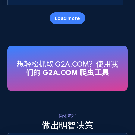
35.3K+
5.7K+
立即开始
Load more
Amazon products - Collects products by
specific keywords
Title, Seller name, Brand, Description, Initial
想轻松抓取 G2A.COM？使用我
price, Currency, Availability, Reviews count, and
们的
G2A.COM 爬虫工具
more.
35.3K+
5.7K+
立即开始
简化流程
Amazon products - find products by using
做出明智决策
upc numbers