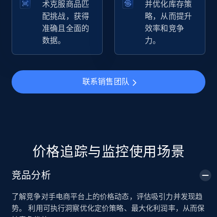
术克服商品匹
并优化库存策
配挑战，获得
略，从而提升
准确且全面的
效率和竞争
TikTok Shop
数据。
力。
URL, Title, Available, Description, Currency, Initial
price, Final price, Discount percent, and more.
联系销售团队
5.4K+
668+
立即开始
TikTok Shop - category
URL, Title, Available, Description, Currency, Initial
价格追踪与监控使用场景
price, Final price, Discount percent, and more.
竞品分析
5.4K+
668+
立即开始
了解竞争对手电商平台上的价格动态，评估吸引力并发现趋
势。 利用可执行洞察优化定价策略、最大化利润率，从而保