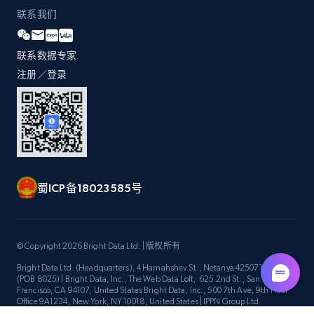
Title, Seller name, Brand, Description, Initial
联系我们
price, Currency, Availability, Reviews count, and
more.
联系数据专家
注册／登录
2.1K+
375+
立即开始
Amazon products global dataset -
Collecting products by keyword search
Title, Seller name, Brand, Description, Initial
蜀ICP备18023585号
price, Currency, Availability, Reviews count, and
more.
© Copyright 2026 Bright Data Ltd. | 版权所有
2.1K+
375+
立即开始
Bright Data Ltd. (Headquarters), 4 Hamahshev St., Netanya 4250714, Israel
(POB 8025) | Bright Data, Inc., The Web Data Loft, 625 2nd St., San
Francisco, CA 94107, United States Bright Data, Inc., 500 7th Ave, 9th Floor
Office 9A1234, New York, NY 10018, United States | IPPN Group Ltd.