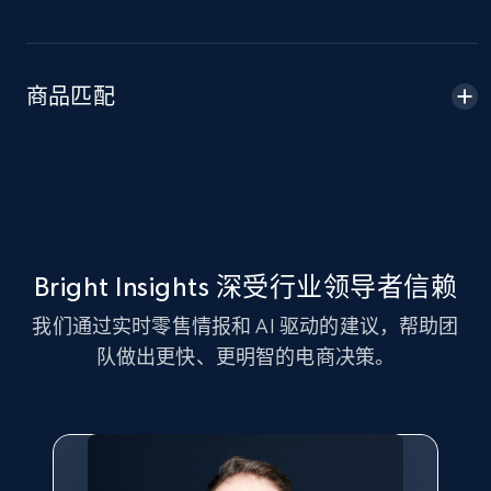
Amazon sellers info
Seller id, URL, Seller name, Description, Detailed
info, Stars, Feedbacks, Return policy, and more.
商品匹配
2.5K+
378+
立即开始
eBay
URL, Product id, Title, Seller name, Seller rating,
Bright Insights 深受行业领导者信赖
Seller reviews, Breadcrumbs, Root category, and
我们通过实时零售情报和 AI 驱动的建议，帮助团
more.
队做出更快、更明智的电商决策。
2.5K+
359+
立即开始