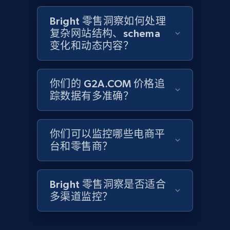
2.1K+
355+
立即开始
Bright 零售洞察如何处理
复杂网站结构、schema
变化和动态内容？
Home Depot US - Discover products by
specified UPC
你们的 G2A.COM 价格追
URL, Domain, Country code, Model number,
踪数据有多准确？
Sku, Product id, Product name, Manufacturer,
and more.
你们可以监控哪些电商平
2.1K+
355+
立即开始
台和零售商？
Bright 零售洞察是否适合
Home Depot US - Discovery products by
多渠道监控？
specific category URL
URL, Domain, Country code, Model number,