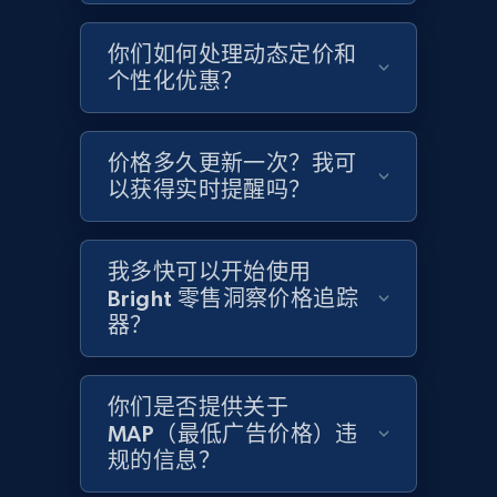
你们如何处理动态定价和
Home Depot US - Gather data on products
个性化优惠？
using specified keywords
URL, Domain, Country code, Model number,
价格多久更新一次？我可
Sku, Product id, Product name, Manufacturer,
and more.
以获得实时提醒吗？
2.1K+
355+
立即开始
我多快可以开始使用
Bright 零售洞察价格追踪
器？
Home Depot US - Discover products by
specified URL
你们是否提供关于
URL, Domain, Country code, Model number,
MAP（最低广告价格）违
Sku, Product id, Product name, Manufacturer,
规的信息？
and more.