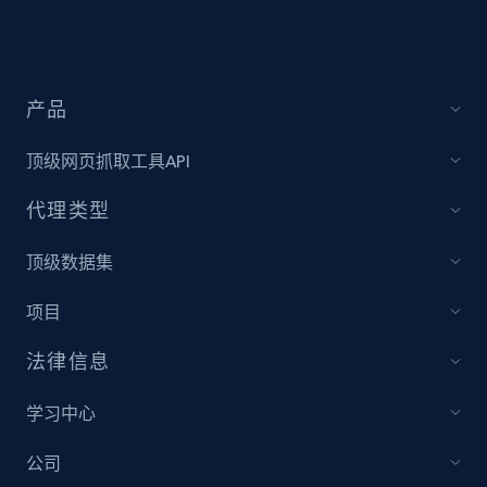
Sku, Product id, Product name, Manufacturer,
and more.
2.1K+
355+
立即开始
产品
顶级网页抓取工具API
Amazon products global dataset
代理类型
Title, Seller name, Brand, Description, Initial
price, Currency, Availability, Reviews count, and
顶级数据集
more.
项目
2.1K+
375+
立即开始
法律信息
学习中心
Amazon products global dataset - Collects
公司
products by specific category URL