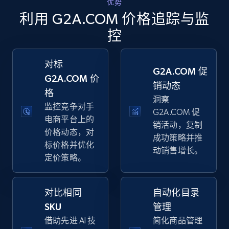
优势
Walmart - products - Collects products by
利用 G2A.COM 价格追踪与监
specific keywords
控
URL, Final price, Sku, Currency, Gtin,
Specifications, Image urls, Top reviews, and
more.
对标
G2A.COM 促
G2A.COM 价
销动态
5.6K+
876+
立即开始
格
洞察
监控竞争对手
G2A.COM 促
电商平台上的
销活动，复制
价格动态，对
Walmart - products - Discover products by
成功策略并推
标价格并优化
using sku numbers
动销售增长。
定价策略。
URL, Final price, Sku, Currency, Gtin,
Specifications, Image urls, Top reviews, and
more.
对比相同
自动化目录
SKU
管理
5.6K+
876+
立即开始
借助先进 AI 技
简化商品管理