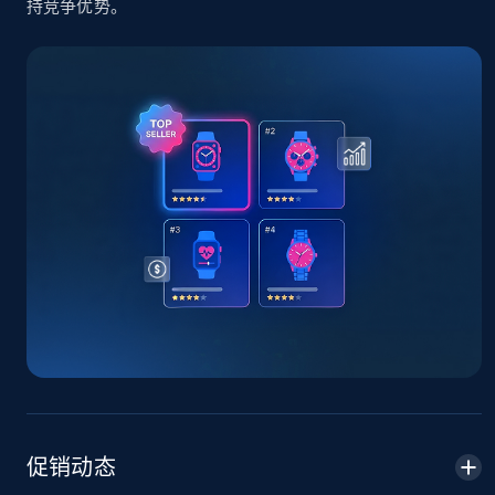
持竞争优势。
TikTok Shop - Collect TikTok shop products
by keywords search
URL, Title, Available, Description, Currency, Initial
price, Final price, Discount percent, and more.
5.4K+
668+
立即开始
TikTok Shop - discover records by shop url
URL, Title, Available, Description, Currency, Initial
price, Final price, Discount percent, and more.
5.4K+
668+
立即开始
促销动态