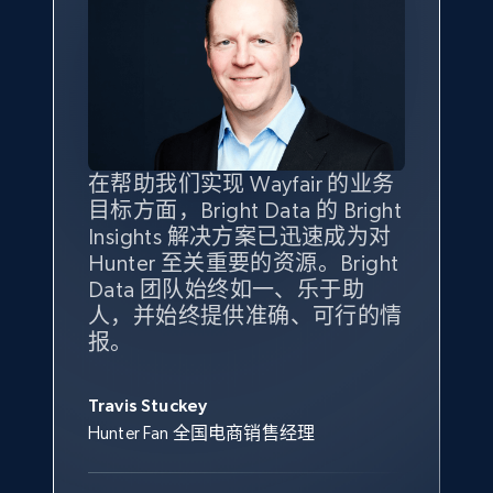
eBay - Gather data on products using
specified keywords
URL, Product id, Title, Seller name, Seller rating,
Seller reviews, Breadcrumbs, Root category, and
more.
2.5K+
359+
立即开始
在帮助我们实现 Wayfair 的业务
Bright Insights 的数据极大地支
我们之所以选择 Bright
借助 Bright Data 的解决方案，
目标方面，Bright Data 的 Bright
持了我们公司的目标。每个产品
Insights，是因为它能够跟踪销
我们获得了对市场领域、产品、
Insights 解决方案已迅速成为对
类别的市场份额帮助我们以主要
售情况，并绘制对我们业务至关
竞争格局以及消费者行为趋势的
Hunter 至关重要的资源。Bright
竞争对手为基准，而供应商的销
重要的竞争产品类别图。
独特且全面的洞察。
eBay - Collect products from shops on eBay
Data 团队始终如一、乐于助
售情况则从战术上帮助我们的营
URL, Product id, Title, Seller name, Seller rating,
人，并始终提供准确、可行的情
销团队扩大产品种类。
Yael Fridman
Beverly Taylor
Seller reviews, Breadcrumbs, Root category, and
报。
Keter 的市场总监
Kingston Brass, Inc. 商品规划总监
more.
Jonathan Lo
Travis Stuckey
Overstock 的客户战略与洞察总监
2.5K+
359+
立即开始
Hunter Fan 全国电商销售经理