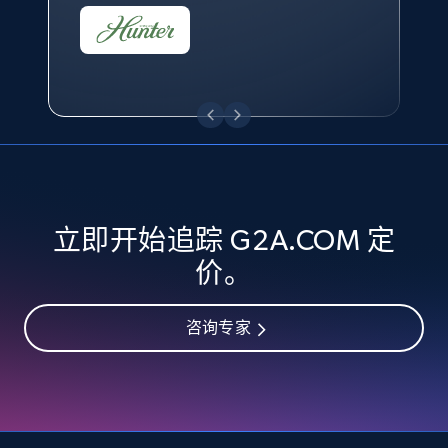
eBay - Collect records by category
URL, Product id, Title, Seller name, Seller rating,
Seller reviews, Breadcrumbs, Root category, and
more.
2.5K+
359+
立即开始
立即开始追踪 G2A.COM 定
Google Shopping
价。
URL, Product id, Title, Product description,
Rating, Reviews count, Images, Variations, and
咨询专家
more.
2.4K+
200+
立即开始