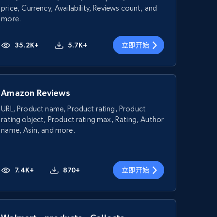
price, Currency, Availability, Reviews count, and
more.
35.2K+
5.7K+
立即开始
Amazon Reviews
URL, Product name, Product rating, Product
rating object, Product rating max, Rating, Author
name, Asin, and more.
7.4K+
870+
立即开始