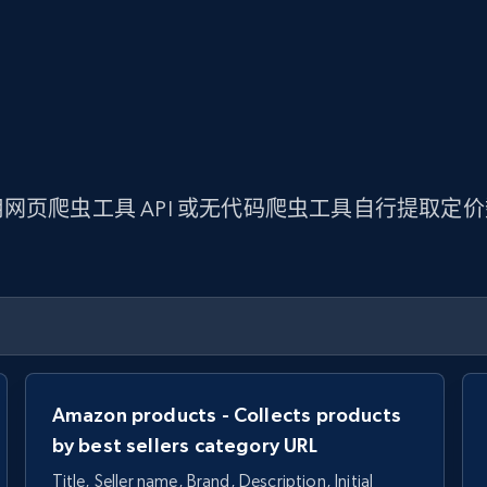
网页爬虫工具 API 或无代码爬虫工具自行提取定
Amazon products - Collects products
by best sellers category URL
Title, Seller name, Brand, Description, Initial