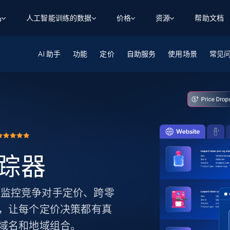
品
人工智能训练的数据
价格
资源
帮助文档
AI 助手
智能体 WEB 执行
数据源
数据源
功能
定价
自助服务
使用场景
常见
数
数
资
学习中心
搜索及提取
抓取APIs
抓取APIs
起价
$1
$0.75/1k 记录条
请求
容
让 AI 应用具备搜索与爬取整个网络的能力
从 600+ 个网站获取实时数据
免费套餐
博客
领英
电商
社交媒体
ChatGPT
智能体浏览器
爬虫工作室定价
起价
爬虫工作室
练人形机
让智能体浏览网站并自动执行任务
$1/1k请求
案例研究
免费套餐
将任何网站转化为数据管道
亮数据 MCP
免费
起价
数据集
数据集
网络研讨会
站式工具包，全面解锁网页
请求
$250/100K 记录条
集
来自 600+ 个域名的预收集数据
追踪器
起价
领英
电商
社交媒体
房地产
代理位置
缓存速递
$0.2/1k HTML
缓存速递
实时网页数据，采集即交付
产品技术视频
追踪器。监控竞争对手定价、跨零
，让每个定价决策都有真
域名和地域组合。