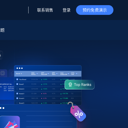
联系销售
登录
预约免费演示
问题
据与洞察
据及洞察
源
公司
初创企业计划
零售情报
零售
新
起价
$2000/月
解锁实时电商洞察与AI驱动的业务推荐
洞察
联盟推荐
演示智能体
企业级数据服务
托管式数据
起价
为企业级数据收集量身定制
$1500/月
采集
信任中心
集成
Deep Lookup
测试版
Bright SDK
在海量级网页数据上运行复杂
查询