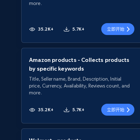
more.
35.2K+
5.7K+
立即开始
Amazon products - Collects products
by specific keywords
Title, Seller name, Brand, Description, Initial
price, Currency, Availability, Reviews count, and
more.
35.2K+
5.7K+
立即开始