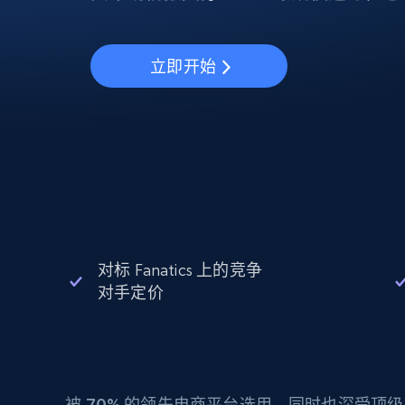
动态代理
起价
$5
$2.5/G
免费套餐
动态代理
5折
超40000万 万高速真人住宅代理
起价
ISP 代理
$1.3/IP
立即开始
数据中心代理
用于数据获取的高速代理
对标 Fanatics 上的竞争
对手定价
被
70%
的领先电商平台选用，同时也深受顶级