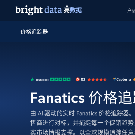
产
价格追踪器
网页数据抓取 API
多模态训练
网页数据抓取 API
工具
网页解锁 API
视频与媒体数据
网页解锁 API
起价
$1/ 每1 次
告别封锁和验证码
获得取之不尽的视频，图片及更多内
免费套餐
第三方工具集成
Discover API
视频信息流——为 VLA 准备就绪
免费
起价
爬虫 API
$1/1k请求
始终在线的代理实时网页发现
获取持续、定向的网页视频，用于训
浏览器扩展
器人策略
搜索引擎结果页 API
搜索引擎 API
起价
数据包
代理网络检查
按需获取多引擎搜索结果
$1/ 每1 次
免费套餐
为各行各业生成可直接用于LLM的数据
Fanatics 价格
Google
Bing
Duckduckgo
Yandex
起价
网站地图
爬虫浏览器 API
爬虫浏览器 API
$5/GB
键启动内置隐匿模式的远程浏览器
由 AI 驱动的实时 Fanatics 价格
代理基础设施
售商进行对标，并捕捉每一个促销趋势
代理服务
实市场情报支撑。以全球规模追踪任意