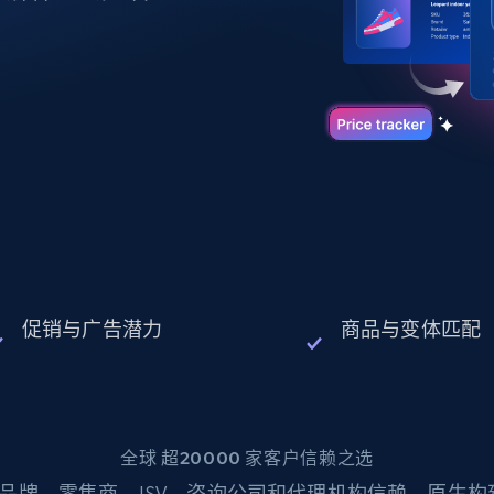
起价
数据中心代理
$0.9/IP
B
静态ISP代理
130万+ 超高速静态住宅代理
促销与广告潜力
商品与变体匹配
全球 超20000 家客户信赖之选
品牌、零售商、ISV、咨询公司和代理机构信赖。原生