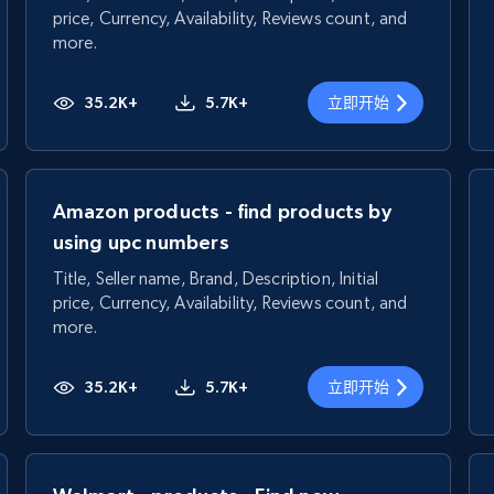
price, Currency, Availability, Reviews count, and
more.
35.2K+
5.7K+
立即开始
Amazon products - find products by
using upc numbers
Title, Seller name, Brand, Description, Initial
price, Currency, Availability, Reviews count, and
more.
35.2K+
5.7K+
立即开始