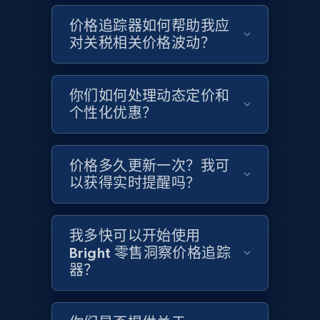
Google Shopping - collects products from
价格追踪器如何帮助我应
web using keywords
对关税相关价格波动？
URL, Product id, Title, Product description,
Rating, Reviews count, Images, Variations, and
more.
你们如何处理动态定价和
个性化优惠？
2.4K+
200+
立即开始
价格多久更新一次？我可
以获得实时提醒吗？
Home Depot US
URL, Domain, Country code, Model number,
Sku, Product id, Product name, Manufacturer,
我多快可以开始使用
and more.
Bright 零售洞察价格追踪
器？
2.1K+
355+
立即开始