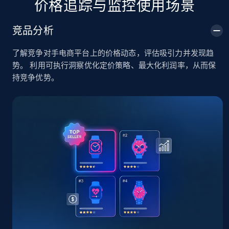
价格追踪与监控使用场景
TikTok Shop
竞品分析
URL, Title, Available, Description, Currency, Initial
price, Final price, Discount percent, and more.
了解竞争对手电商平台上的价格动态，评估吸引力并发现趋
势。 利用可执行洞察优化定价策略、最大化利润率，从而保
5.4K+
668+
立即开始
持竞争优势。
TikTok Shop - category
URL, Title, Available, Description, Currency, Initial
price, Final price, Discount percent, and more.
5.4K+
668+
立即开始