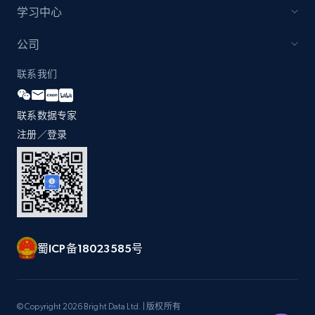
and more.
学习中心
2.1K+
355+
立即开始
公司
联系我们
Amazon products global dataset
联系数据专家
Title, Seller name, Brand, Description, Initial
注册／登录
price, Currency, Availability, Reviews count, and
more.
2.1K+
375+
立即开始
蜀ICP备18023585号
Amazon products global dataset - Collects
products by specific category URL
Title, Seller name, Brand, Description, Initial
© Copyright 2026 Bright Data Ltd. | 版权所有