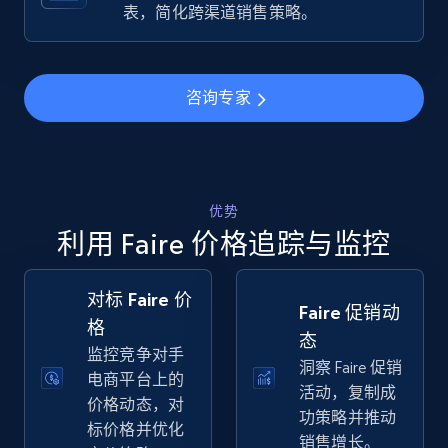
Specifications, Image urls, Top reviews, and
表，简化跨渠道销售策略。
more.
5.6K+
876+
立即开始
咨询专家
Walmart - products - Find new products by
using specific category URL
优势
利用 Faire 价格追踪与监控
URL, Final price, Sku, Currency, Gtin,
Specifications, Image urls, Top reviews, and
more.
对标 Faire 价
Faire 促销动
格
5.6K+
876+
立即开始
态
监控竞争对手
洞察 Faire 促销
电商平台上的
活动，复制成
价格动态，对
功策略并推动
标价格并优化
Walmart - products - Collects products by
销售增长。