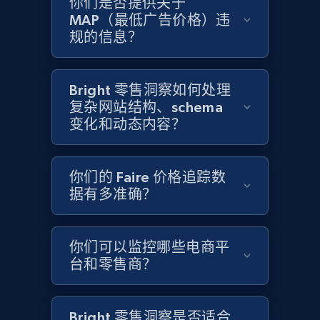
你们是否提供关于
MAP（最低广告价格）违
Home Depot US - Gather data on products
规的信息？
using specified keywords
URL, Domain, Country code, Model number,
Sku, Product id, Product name, Manufacturer,
Bright 零售洞察如何处理
and more.
复杂网站结构、schema
变化和动态内容？
2.1K+
355+
立即开始
你们的 Faire 价格追踪数
据有多准确？
Home Depot US - Discover products by
specified URL
你们可以监控哪些电商平
URL, Domain, Country code, Model number,
台和零售商？
Sku, Product id, Product name, Manufacturer,
and more.
Bright 零售洞察是否适合