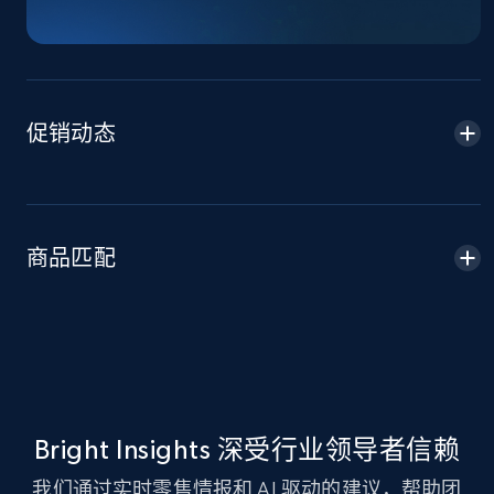
TikTok Shop - Collect TikTok shop products
by keywords search
URL, Title, Available, Description, Currency, Initial
price, Final price, Discount percent, and more.
促销动态
5.4K+
668+
立即开始
商品匹配
TikTok Shop - discover records by shop url
URL, Title, Available, Description, Currency, Initial
price, Final price, Discount percent, and more.
5.4K+
668+
立即开始
Bright Insights 深受行业领导者信赖
Amazon sellers info
我们通过实时零售情报和 AI 驱动的建议，帮助团