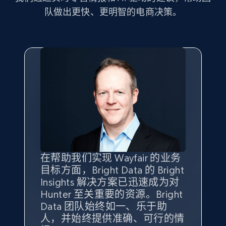
Seller id, URL, Seller name, Description, Detailed
队做出更快、更明智的电商决策。
info, Stars, Feedbacks, Return policy, and more.
2.5K+
378+
立即开始
eBay
URL, Product id, Title, Seller name, Seller rating,
Seller reviews, Breadcrumbs, Root category, and
more.
在帮助我们实现 Wayfair 的业务
Bright Insights 的数据极大地支
我们之所以选择 Bright
借助 Bright Data 的解决方案，
2.5K+
359+
立即开始
目标方面，Bright Data 的 Bright
持了我们公司的目标。每个产品
Insights，是因为它能够跟踪销
我们获得了对市场领域、产品、
Insights 解决方案已迅速成为对
类别的市场份额帮助我们以主要
售情况，并绘制对我们业务至关
竞争格局以及消费者行为趋势的
Hunter 至关重要的资源。Bright
竞争对手为基准，而供应商的销
重要的竞争产品类别图。
独特且全面的洞察。
Data 团队始终如一、乐于助
售情况则从战术上帮助我们的营
eBay - Gather data on products using
人，并始终提供准确、可行的情
销团队扩大产品种类。
Yael Fridman
Beverly Taylor