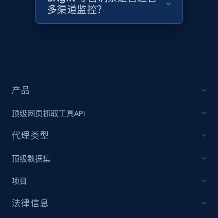
2.1K+
355+
立即开始
多渠道监控？
Home Depot US - Discover products by
specified UPC
URL, Domain, Country code, Model number,
Sku, Product id, Product name, Manufacturer,
产品
and more.
顶级网页抓取工具API
2.1K+
355+
立即开始
代理类型
顶级数据集
Home Depot US - Discovery products by
项目
specific category URL
URL, Domain, Country code, Model number,
法律信息
Sku, Product id, Product name, Manufacturer,