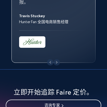
specified keywords
报。
Keter 的市场总监
Kingston Brass, Inc. 商品规划总监
URL, Product id, Title, Seller name, Seller rating,
Jonathan Lo
Seller reviews, Breadcrumbs, Root category, and
Travis Stuckey
Overstock 的客户战略与洞察总监
more.
Hunter Fan 全国电商销售经理
2.5K+
359+
立即开始
eBay - Collect products from shops on eBay
URL, Product id, Title, Seller name, Seller rating,
Seller reviews, Breadcrumbs, Root category, and
more.
2.5K+
359+
立即开始
立即开始追踪 Faire 定价。
咨询专家