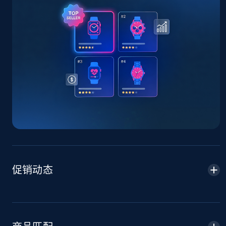
TikTok Shop - Collect TikTok shop products
by keywords search
URL, Title, Available, Description, Currency, Initial
price, Final price, Discount percent, and more.
5.4K+
668+
立即开始
TikTok Shop - discover records by shop url
URL, Title, Available, Description, Currency, Initial
price, Final price, Discount percent, and more.
促销动态
5.4K+
668+
立即开始
Amazon sellers info