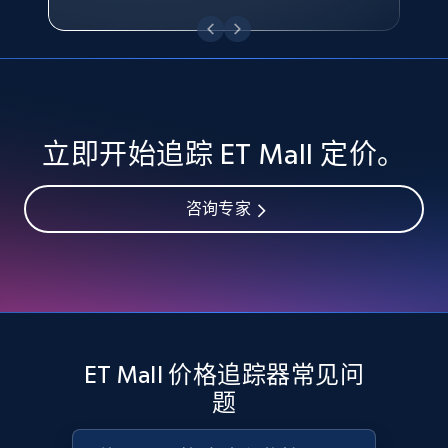
eBay - Collect records by category
URL, Product id, Title, Seller name, Seller rating,
Seller reviews, Breadcrumbs, Root category, and
more.
2.5K+
359+
立即开始
立即开始追踪 ET Mall 定价。
咨询专家
Google Shopping
URL, Product id, Title, Product description,
Rating, Reviews count, Images, Variations, and
more.
2.4K+
200+
立即开始
ET Mall 价格追踪器常见问
题