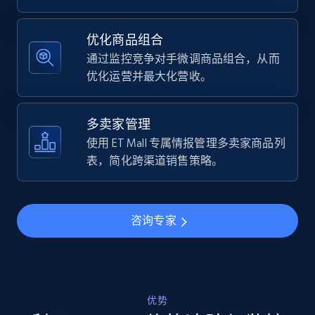
Specifications, Image urls, Top reviews, and
more.
优化商品组合
通过监控竞争对手微调商品组合，从而
5.6K+
876+
立即开始
优化运营并最大化营收。
多卖家管理
Walmart - products - Find new products by
使用 ET Mall 专属情报管理多卖家商品列
using specific category URL
表，简化跨渠道销售策略。
URL, Final price, Sku, Currency, Gtin,
Specifications, Image urls, Top reviews, and
more.
咨询专家
5.6K+
876+
立即开始
优势
Walmart - products - Collects products by