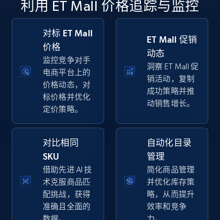
利用 ET Mall 价格追踪与监控
specific keywords
URL, Final price, Sku, Currency, Gtin,
Specifications, Image urls, Top reviews, and
对标 ET Mall
ET Mall 促销
more.
价格
动态
监控竞争对手
洞察 ET Mall 促
5.6K+
876+
立即开始
电商平台上的
销活动，复制
价格动态，对
成功策略并推
标价格并优化
动销售增长。
定价策略。
Walmart - products - Discover products by
using sku numbers
对比相同
自动化目录
URL, Final price, Sku, Currency, Gtin,
Specifications, Image urls, Top reviews, and
SKU
管理
more.
借助先进 AI 技
简化商品管理
术克服商品匹
并优化库存策
5.6K+
876+
立即开始
配挑战，获得
略，从而提升
准确且全面的
效率和竞争
数据。
力。