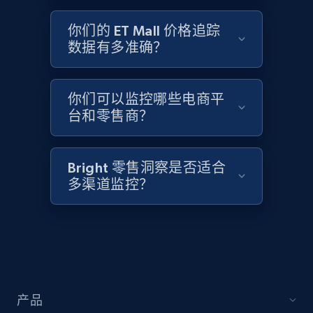
2.1K+
355+
立即开始
你们的 ET Mall 价格追踪
数据有多准确？
Home Depot US - Discover products by
specified UPC
你们可以监控哪些电商平
URL, Domain, Country code, Model number,
台和零售商？
Sku, Product id, Product name, Manufacturer,
and more.
Bright 零售洞察是否适合
2.1K+
355+
立即开始
多渠道监控？
Home Depot US - Discovery products by
specific category URL
URL, Domain, Country code, Model number,
产品
Sku, Product id, Product name, Manufacturer,