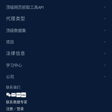
and more.
顶级网页抓取工具API
2.1K+
355+
立即开始
代理类型
顶级数据集
Amazon products global dataset
项目
Title, Seller name, Brand, Description, Initial
price, Currency, Availability, Reviews count, and
法律信息
more.
学习中心
2.1K+
375+
立即开始
公司
联系我们
Amazon products global dataset - Collects
products by specific category URL
联系数据专家
注册／登录
Title, Seller name, Brand, Description, Initial