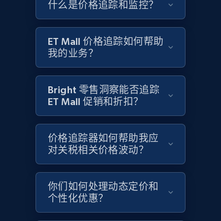
什么是价格追踪和监控？
Google Shopping - collects products from
web using keywords
URL, Product id, Title, Product description,
ET Mall 价格追踪如何帮助
Rating, Reviews count, Images, Variations, and
我的业务？
more.
2.4K+
200+
立即开始
Bright 零售洞察能否追踪
ET Mall 促销和折扣？
Home Depot US
价格追踪器如何帮助我应
URL, Domain, Country code, Model number,
对关税相关价格波动？
Sku, Product id, Product name, Manufacturer,
and more.
你们如何处理动态定价和
2.1K+
355+
立即开始
个性化优惠？