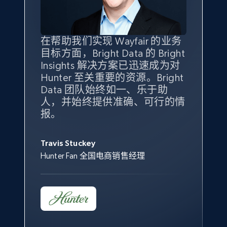
specified keywords
URL, Product id, Title, Seller name, Seller rating,
Seller reviews, Breadcrumbs, Root category, and
more.
在帮助我们实现 Wayfair 的业务
Bright Insights 的数据极大地支
我们之所以选择 Bright
借助 Bright Data 的解决方案，
目标方面，Bright Data 的 Bright
持了我们公司的目标。每个产品
Insights，是因为它能够跟踪销
我们获得了对市场领域、产品、
Insights 解决方案已迅速成为对
类别的市场份额帮助我们以主要
售情况，并绘制对我们业务至关
竞争格局以及消费者行为趋势的
2.5K+
359+
立即开始
Hunter 至关重要的资源。Bright
竞争对手为基准，而供应商的销
重要的竞争产品类别图。
独特且全面的洞察。
Data 团队始终如一、乐于助
售情况则从战术上帮助我们的营
人，并始终提供准确、可行的情
销团队扩大产品种类。
Yael Fridman
Beverly Taylor
报。
eBay - Collect products from shops on eBay
Keter 的市场总监
Kingston Brass, Inc. 商品规划总监
Jonathan Lo
URL, Product id, Title, Seller name, Seller rating,
Seller reviews, Breadcrumbs, Root category, and
Travis Stuckey
Overstock 的客户战略与洞察总监
more.
Hunter Fan 全国电商销售经理
2.5K+
359+
立即开始