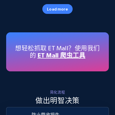
35.3K+
5.7K+
立即开始
Load more
Amazon products - Collects products by
specific keywords
Title, Seller name, Brand, Description, Initial
想轻松抓取 ET Mall？使用我们
price, Currency, Availability, Reviews count, and
的
ET Mall 爬虫工具
more.
35.3K+
5.7K+
立即开始
简化流程
Amazon products - find products by using
做出明智决策
upc numbers
Title, Seller name, Brand, Description, Initial
防止营收损失