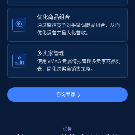
Specifications, Image urls, Top reviews, and
more.
优化商品组合
通过监控竞争对手微调商品组合，从而
5.6K+
874+
立即开始
优化运营并最大化营收。
多卖家管理
Walmart - products - Find new products by
使用 eMAG 专属情报管理多卖家商品列
using specific category URL
表，简化跨渠道销售策略。
URL, Final price, Sku, Currency, Gtin,
Specifications, Image urls, Top reviews, and
more.
咨询专家
5.6K+
874+
立即开始
优势
Walmart - products - Collects products by