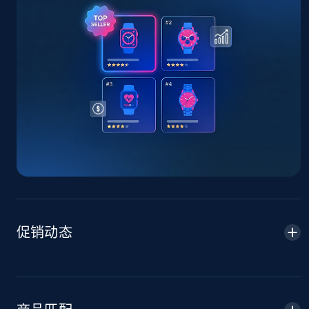
TikTok Shop - Collect TikTok shop products
by keywords search
URL, Title, Available, Description, Currency, Initial
price, Final price, Discount percent, and more.
5.4K+
667+
立即开始
TikTok Shop - discover records by shop url
URL, Title, Available, Description, Currency, Initial
price, Final price, Discount percent, and more.
促销动态
5.4K+
667+
立即开始
Amazon sellers info