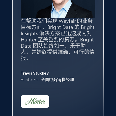
specified keywords
URL, Product id, Title, Seller name, Seller rating,
Seller reviews, Breadcrumbs, Root category, and
more.
在帮助我们实现 Wayfair 的业务
Bright Insights 的数据极大地支
我们之所以选择 Bright
借助 Bright Data 的解决方案，
目标方面，Bright Data 的 Bright
持了我们公司的目标。每个产品
Insights，是因为它能够跟踪销
我们获得了对市场领域、产品、
Insights 解决方案已迅速成为对
类别的市场份额帮助我们以主要
售情况，并绘制对我们业务至关
竞争格局以及消费者行为趋势的
2.5K+
358+
立即开始
Hunter 至关重要的资源。Bright
竞争对手为基准，而供应商的销
重要的竞争产品类别图。
独特且全面的洞察。
Data 团队始终如一、乐于助
售情况则从战术上帮助我们的营
人，并始终提供准确、可行的情
销团队扩大产品种类。
Yael Fridman
Beverly Taylor
报。
eBay - Collect products from shops on eBay
Keter 的市场总监
Kingston Brass, Inc. 商品规划总监
Jonathan Lo
URL, Product id, Title, Seller name, Seller rating,
Seller reviews, Breadcrumbs, Root category, and
Travis Stuckey
Overstock 的客户战略与洞察总监
more.
Hunter Fan 全国电商销售经理
2.5K+
358+
立即开始