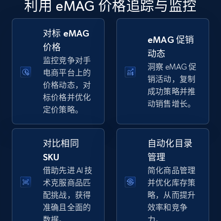
利用 eMAG 价格追踪与监控
specific keywords
URL, Final price, Sku, Currency, Gtin,
Specifications, Image urls, Top reviews, and
对标 eMAG
eMAG 促销
more.
价格
动态
监控竞争对手
洞察 eMAG 促
5.6K+
874+
立即开始
电商平台上的
销活动，复制
价格动态，对
成功策略并推
标价格并优化
动销售增长。
定价策略。
Walmart - products - Discover products by
using sku numbers
对比相同
自动化目录
URL, Final price, Sku, Currency, Gtin,
Specifications, Image urls, Top reviews, and
SKU
管理
more.
借助先进 AI 技
简化商品管理
术克服商品匹
并优化库存策
5.6K+
874+
立即开始
配挑战，获得
略，从而提升
准确且全面的
效率和竞争
数据。
力。