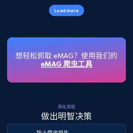
35.2K+
5.7K+
立即开始
Load more
Amazon products - Collects products by
specific keywords
Title, Seller name, Brand, Description, Initial
想轻松抓取 eMAG？使用我们的
price, Currency, Availability, Reviews count, and
eMAG 爬虫工具
more.
35.2K+
5.7K+
立即开始
简化流程
Amazon products - find products by using
做出明智决策
upc numbers
Title, Seller name, Brand, Description, Initial
防止营收损失