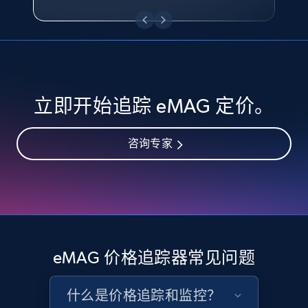
eBay - Collect records by category
URL, Product id, Title, Seller name, Seller rating,
Seller reviews, Breadcrumbs, Root category, and
more.
2.5K+
358+
立即开始
立即开始追踪 eMAG 定价。
咨询专家
Google Shopping
URL, Product id, Title, Product description,
Rating, Reviews count, Images, Variations, and
more.
2.4K+
199+
立即开始
eMAG 价格追踪器常见问题
什么是价格追踪和监控？