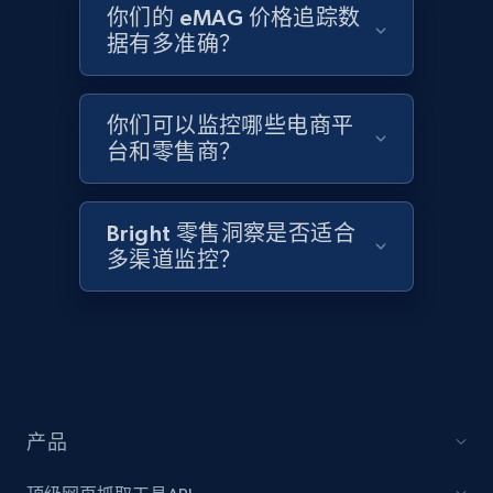
2.1K+
375+
立即开始
你们的 eMAG 价格追踪数
据有多准确？
Amazon products global dataset - Collects
你们可以监控哪些电商平
products by best sellers category URL
台和零售商？
Title, Seller name, Brand, Description, Initial
price, Currency, Availability, Reviews count, and
more.
Bright 零售洞察是否适合
多渠道监控？
2.1K+
375+
立即开始
Amazon products global dataset - Collect
Amazon products by seller URL
产品
Title, Seller name, Brand, Description, Initial
price, Currency, Availability, Reviews count, and